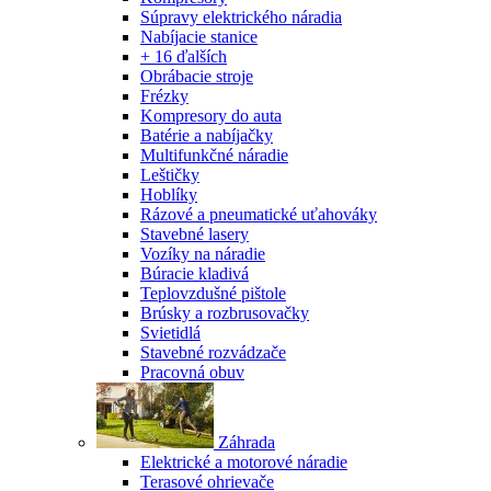
Súpravy elektrického náradia
Nabíjacie stanice
+ 16 ďalších
Obrábacie stroje
Frézky
Kompresory do auta
Batérie a nabíjačky
Multifunkčné náradie
Leštičky
Hoblíky
Rázové a pneumatické uťahováky
Stavebné lasery
Vozíky na náradie
Búracie kladivá
Teplovzdušné pištole
Brúsky a rozbrusovačky
Svietidlá
Stavebné rozvádzače
Pracovná obuv
Záhrada
Elektrické a motorové náradie
Terasové ohrievače