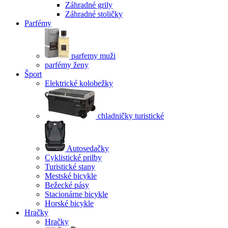
Záhradné grily
Záhradné stoličky
Parfémy
parfemy muži
parfémy ženy
Šport
Elektrické kolobežky
chladničky turistické
Autosedačky
Cyklistické prilby
Turistické stany
Mestské bicykle
Bežecké pásy
Stacionárne bicykle
Horské bicykle
Hračky
Hračky