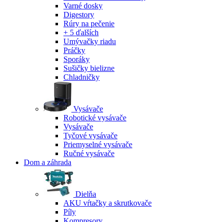
Varné dosky
Digestory
Rúry na pečenie
+ 5 ďalších
Umývačky riadu
Práčky
Sporáky
Sušičky bielizne
Chladničky
Vysávače
Robotické vysávače
Vysávače
Tyčové vysávače
Priemyselné vysávače
Ručné vysávače
Dom a záhrada
Dielňa
AKU vŕtačky a skrutkovače
Píly
Kompresory