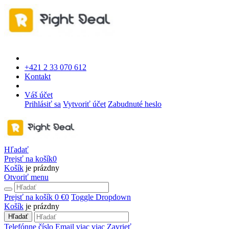
+421 2 33 070 612
Kontakt
Váš účet
Prihlásiť sa
Vytvoriť účet
Zabudnuté heslo
Hľadať
Prejsť na košík
0
Košík
je prázdny
Otvoriť menu
Prejsť na košík
0 €
0
Toggle Dropdown
Košík
je prázdny
Hľadať
Telefónne číslo
Email
viac
viac
Zavrieť