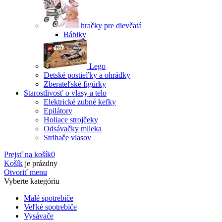
hračky pre dievčatá
Bábiky
Lego
Detské postieľky a ohrádky
Zberateľské figúrky
Starostlivosť o vlasy a telo
Elektrické zubné kefky
Epilátory
Holiace strojčeky
Odsávačky mlieka
Strihače vlasov
Prejsť na košík
0
Košík
je prázdny
Otvoriť menu
Vyberte kategóriu
Malé spotrebiče
Veľké spotrebiče
Vysávače