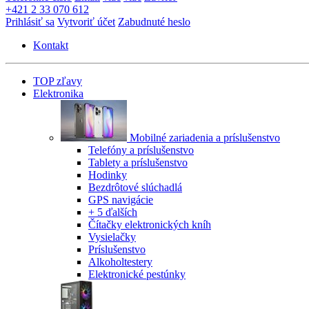
+421 2 33 070 612
Prihlásiť sa
Vytvoriť účet
Zabudnuté heslo
Kontakt
TOP zľavy
Elektronika
Mobilné zariadenia a príslušenstvo
Telefóny a príslušenstvo
Tablety a príslušenstvo
Hodinky
Bezdrôtové slúchadlá
GPS navigácie
+ 5 ďalších
Čítačky elektronických kníh
Vysielačky
Príslušenstvo
Alkoholtestery
Elektronické pestúnky