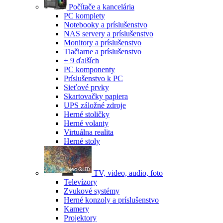
Počítače a kancelária
PC komplety
Notebooky a príslušenstvo
NAS servery a príslušenstvo
Monitory a príslušenstvo
Tlačiarne a príslušenstvo
+ 9 ďalších
PC komponenty
Príslušenstvo k PC
Sieťové prvky
Skartovačky papiera
UPS záložné zdroje
Herné stoličky
Herné volanty
Virtuálna realita
Herné stoly
TV, video, audio, foto
Televízory
Zvukové systémy
Herné konzoly a príslušenstvo
Kamery
Projektory