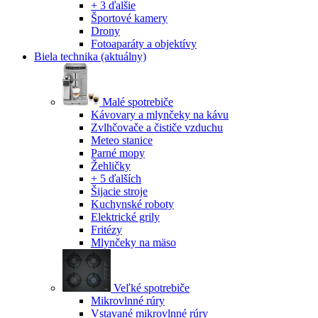
+ 3 ďalšie
Športové kamery
Drony
Fotoaparáty a objektívy
Biela technika
(aktuálny)
Malé spotrebiče
Kávovary a mlynčeky na kávu
Zvlhčovače a čističe vzduchu
Meteo stanice
Parné mopy
Žehličky
+ 5 ďalších
Šijacie stroje
Kuchynské roboty
Elektrické grily
Fritézy
Mlynčeky na mäso
Veľké spotrebiče
Mikrovlnné rúry
Vstavané mikrovlnné rúry