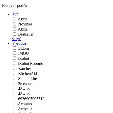
Filtrovať podľa
Typ
Akcia
Novinka
Akcia
Bestseller
skryť
Výrobca
Eldom
IMOU
iRobot
iRobot Roomba
Karcher
KitchenAid
Stone - Lite
2measure
4Swiss
4Swiss
6936905905512
Acopino
Activejet