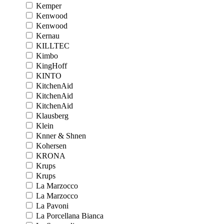
Kemper
Kenwood
Kenwood
Kernau
KILLTEC
Kimbo
KingHoff
KINTO
KitchenAid
KitchenAid
KitchenAid
Klausberg
Klein
Knner & Shnen
Kohersen
KRONA
Krups
Krups
La Marzocco
La Marzocco
La Pavoni
La Porcellana Bianca