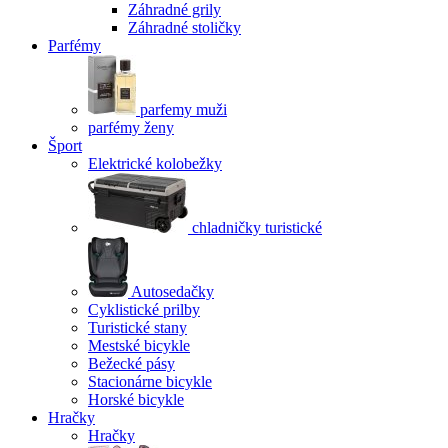
Záhradné grily
Záhradné stoličky
Parfémy
parfemy muži
parfémy ženy
Šport
Elektrické kolobežky
chladničky turistické
Autosedačky
Cyklistické prilby
Turistické stany
Mestské bicykle
Bežecké pásy
Stacionárne bicykle
Horské bicykle
Hračky
Hračky