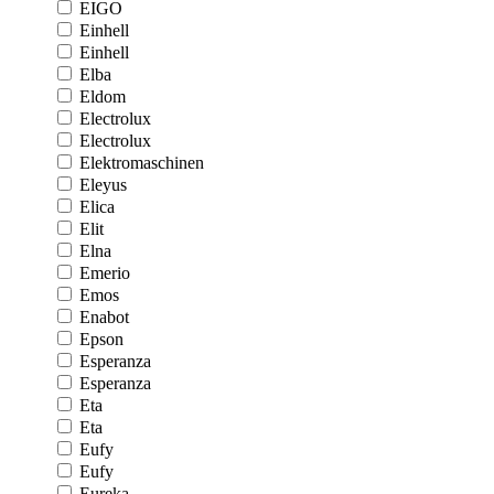
EIGO
Einhell
Einhell
Elba
Eldom
Electrolux
Electrolux
Elektromaschinen
Eleyus
Elica
Elit
Elna
Emerio
Emos
Enabot
Epson
Esperanza
Esperanza
Eta
Eta
Eufy
Eufy
Eureka