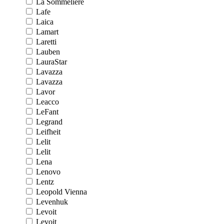
La Sommeliere
Lafe
Laica
Lamart
Laretti
Lauben
LauraStar
Lavazza
Lavazza
Lavor
Leacco
LeFant
Legrand
Leifheit
Lelit
Lelit
Lena
Lenovo
Lentz
Leopold Vienna
Levenhuk
Levoit
Levoit