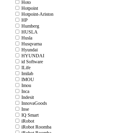
Hoto
Hotpoint
Hotpoint-Ariston
HP
Humberg
HUSLA
Husla
Husqvarna
Hyundai
HYUNDAI
id Software
ILife
Imilab
IMOU
Imou
Inca
Indesit
InnovaGoods
Inse
IQ Smart
iRobot
iRobot Roomba
iRobot Roomba