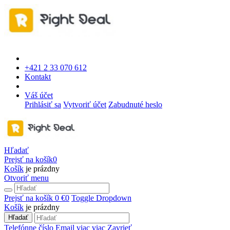
+421 2 33 070 612
Kontakt
Váš účet
Prihlásiť sa
Vytvoriť účet
Zabudnuté heslo
Hľadať
Prejsť na košík
0
Košík
je prázdny
Otvoriť menu
Prejsť na košík
0 €
0
Toggle Dropdown
Košík
je prázdny
Hľadať
Telefónne číslo
Email
viac
viac
Zavrieť