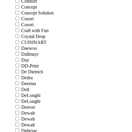
Comfort
Concept
Concept Solution
Cosori
Cosori
Craft with Fun
Crystal Drop
CUISINART
Daewoo
Dallmayr
Day
DD-Print
De Dietrich
Dedra
Deerma
Dell
DeLonghi
DeLonghi
Denver
Dewalt
Dewalt
Dewalt
Didiesse