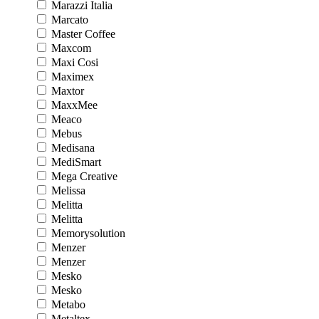
Marazzi Italia
Marcato
Master Coffee
Maxcom
Maxi Cosi
Maximex
Maxtor
MaxxMee
Meaco
Mebus
Medisana
MediSmart
Mega Creative
Melissa
Melitta
Melitta
Memorysolution
Menzer
Menzer
Mesko
Mesko
Metabo
Metaltex