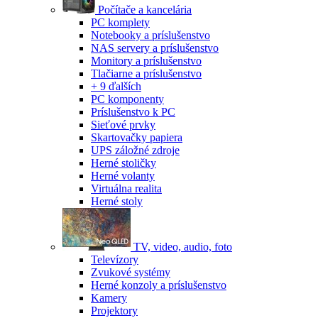
Počítače a kancelária
PC komplety
Notebooky a príslušenstvo
NAS servery a príslušenstvo
Monitory a príslušenstvo
Tlačiarne a príslušenstvo
+ 9 ďalších
PC komponenty
Príslušenstvo k PC
Sieťové prvky
Skartovačky papiera
UPS záložné zdroje
Herné stoličky
Herné volanty
Virtuálna realita
Herné stoly
TV, video, audio, foto
Televízory
Zvukové systémy
Herné konzoly a príslušenstvo
Kamery
Projektory