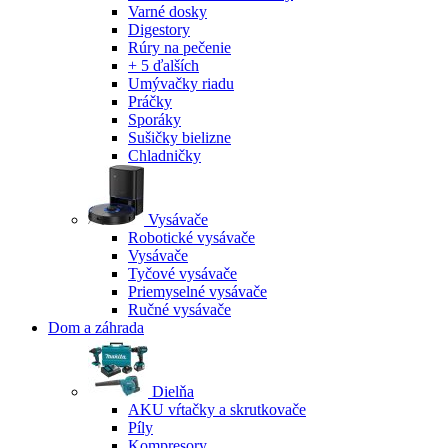
Varné dosky
Digestory
Rúry na pečenie
+ 5 ďalších
Umývačky riadu
Práčky
Sporáky
Sušičky bielizne
Chladničky
Vysávače
Robotické vysávače
Vysávače
Tyčové vysávače
Priemyselné vysávače
Ručné vysávače
Dom a záhrada
Dielňa
AKU vŕtačky a skrutkovače
Píly
Kompresory