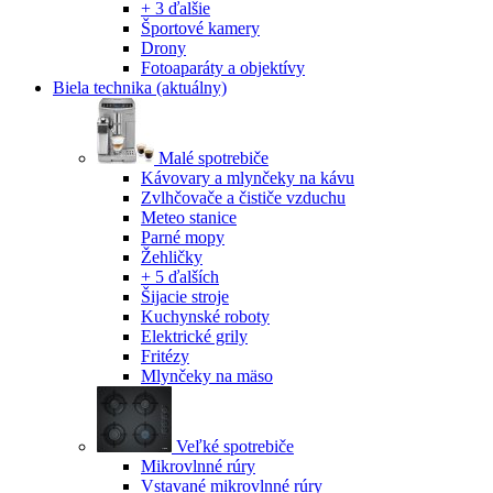
+ 3 ďalšie
Športové kamery
Drony
Fotoaparáty a objektívy
Biela technika
(aktuálny)
Malé spotrebiče
Kávovary a mlynčeky na kávu
Zvlhčovače a čističe vzduchu
Meteo stanice
Parné mopy
Žehličky
+ 5 ďalších
Šijacie stroje
Kuchynské roboty
Elektrické grily
Fritézy
Mlynčeky na mäso
Veľké spotrebiče
Mikrovlnné rúry
Vstavané mikrovlnné rúry