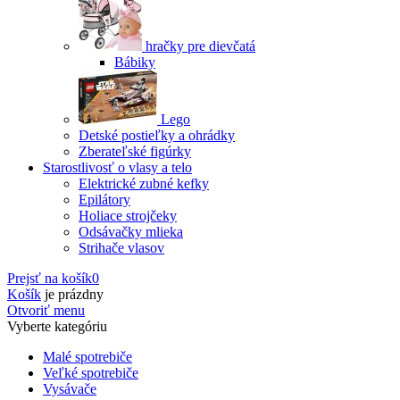
hračky pre dievčatá
Bábiky
Lego
Detské postieľky a ohrádky
Zberateľské figúrky
Starostlivosť o vlasy a telo
Elektrické zubné kefky
Epilátory
Holiace strojčeky
Odsávačky mlieka
Strihače vlasov
Prejsť na košík
0
Košík
je prázdny
Otvoriť menu
Vyberte kategóriu
Malé spotrebiče
Veľké spotrebiče
Vysávače