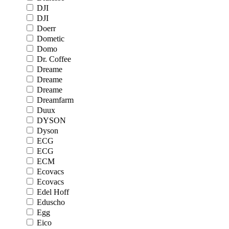
DJI
DJI
Doerr
Dometic
Domo
Dr. Coffee
Dreame
Dreame
Dreame
Dreamfarm
Duux
DYSON
Dyson
ECG
ECG
ECM
Ecovacs
Ecovacs
Edel Hoff
Eduscho
Egg
Eico