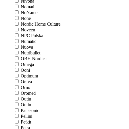
Nivona
Nomad
NoName
None
Nordic Home Culture
Noveen
NPC Polska
Numatic
Nuova
Nutribullet
OBH Nordica
Omega
Ooni
Optimum
Orava
Orno
Oromed
Outin
Outin
Panasonic
Pellini
Petkit
Petra