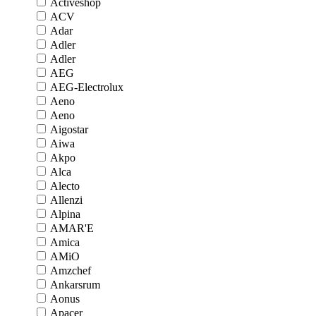
Activeshop
ACV
Adar
Adler
Adler
AEG
AEG-Electrolux
Aeno
Aeno
Aigostar
Aiwa
Akpo
Alca
Alecto
Allenzi
Alpina
AMAR'E
Amica
AMiO
Amzchef
Ankarsrum
Aonus
Apacer