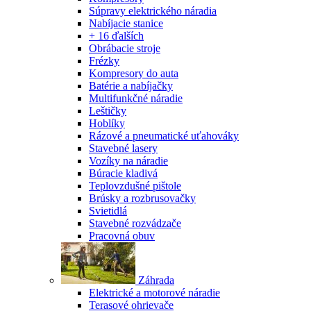
Súpravy elektrického náradia
Nabíjacie stanice
+ 16 ďalších
Obrábacie stroje
Frézky
Kompresory do auta
Batérie a nabíjačky
Multifunkčné náradie
Leštičky
Hoblíky
Rázové a pneumatické uťahováky
Stavebné lasery
Vozíky na náradie
Búracie kladivá
Teplovzdušné pištole
Brúsky a rozbrusovačky
Svietidlá
Stavebné rozvádzače
Pracovná obuv
Záhrada
Elektrické a motorové náradie
Terasové ohrievače