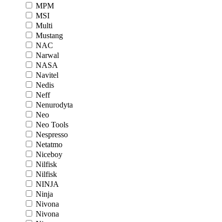
MPM
MSI
Multi
Mustang
NAC
Narwal
NASA
Navitel
Nedis
Neff
Nenurodyta
Neo
Neo Tools
Nespresso
Netatmo
Niceboy
Nilfisk
Nilfisk
NINJA
Ninja
Nivona
Nivona