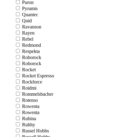
Puron
Pyramis
Quantec
Quid
Ravanson
Rayen
Rebel
Redmond
Respekta
Roborock
Roborock
Rocket
Rocket Espresso
Rockforce
Roidmi
Rommelsbacher
Rotenso
Rowenta
Rowenta
Rubina
Ruhhy
Russel Hobbs
Russell Hobbs