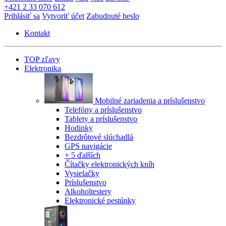
+421 2 33 070 612
Prihlásiť sa
Vytvoriť účet
Zabudnuté heslo
Kontakt
TOP zľavy
Elektronika
Mobilné zariadenia a príslušenstvo
Telefóny a príslušenstvo
Tablety a príslušenstvo
Hodinky
Bezdrôtové slúchadlá
GPS navigácie
+ 5 ďalších
Čítačky elektronických kníh
Vysielačky
Príslušenstvo
Alkoholtestery
Elektronické pestúnky