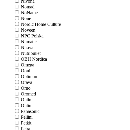
Nivona
Nomad
NoName
None
Nordic Home Culture
Noveen
NPC Polska
Numatic
Nuova
Nutribullet
OBH Nordica
Omega
Ooni
Optimum
Orava
Orno
Oromed
Outin
Outin
Panasonic
Pellini
Petkit
Petra