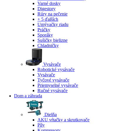
Varné dosky
Digestory
Rúry na pečenie
+ 5 ďalších
Umývačky riadu
Práčky
Sporáky
Sušičky bielizne
Chladničky
Vysávače
Robotické vysávače
Vysávače
Tyčové vysávače
Priemyselné vysávače
Ručné vysávače
Dom a záhrada
Dielňa
AKU vŕtačky a skrutkovače
Píly
Kompresory