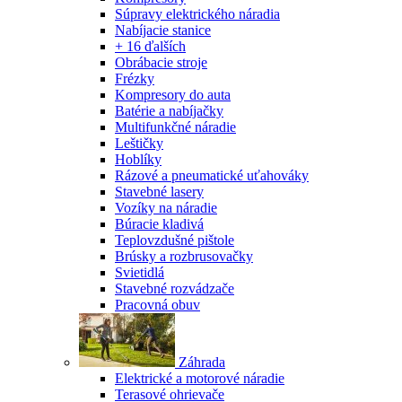
Súpravy elektrického náradia
Nabíjacie stanice
+ 16 ďalších
Obrábacie stroje
Frézky
Kompresory do auta
Batérie a nabíjačky
Multifunkčné náradie
Leštičky
Hoblíky
Rázové a pneumatické uťahováky
Stavebné lasery
Vozíky na náradie
Búracie kladivá
Teplovzdušné pištole
Brúsky a rozbrusovačky
Svietidlá
Stavebné rozvádzače
Pracovná obuv
Záhrada
Elektrické a motorové náradie
Terasové ohrievače