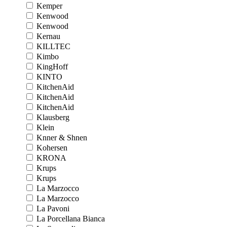
Kemper
Kenwood
Kenwood
Kernau
KILLTEC
Kimbo
KingHoff
KINTO
KitchenAid
KitchenAid
KitchenAid
Klausberg
Klein
Knner & Shnen
Kohersen
KRONA
Krups
Krups
La Marzocco
La Marzocco
La Pavoni
La Porcellana Bianca