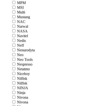
MPM
MSI
Multi
Mustang
NAC
Narwal
NASA
Navitel
Nedis
Neff
Nenurodyta
Neo
Neo Tools
Nespresso
Netatmo
Niceboy
Nilfisk
Nilfisk
NINJA
Ninja
Nivona
Nivona