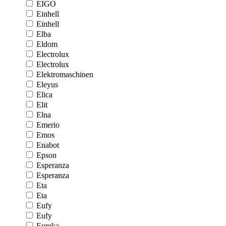
EIGO
Einhell
Einhell
Elba
Eldom
Electrolux
Electrolux
Elektromaschinen
Eleyus
Elica
Elit
Elna
Emerio
Emos
Enabot
Epson
Esperanza
Esperanza
Eta
Eta
Eufy
Eufy
Eureka