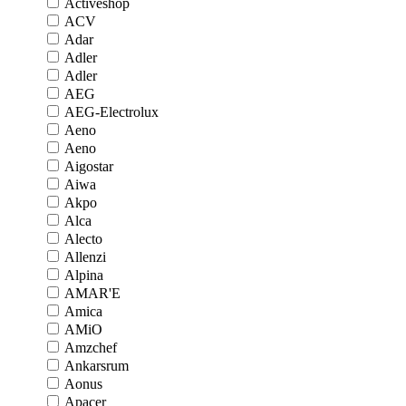
Activeshop
ACV
Adar
Adler
Adler
AEG
AEG-Electrolux
Aeno
Aeno
Aigostar
Aiwa
Akpo
Alca
Alecto
Allenzi
Alpina
AMAR'E
Amica
AMiO
Amzchef
Ankarsrum
Aonus
Apacer