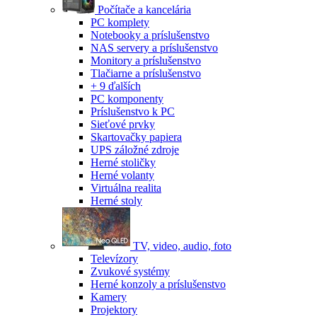
Počítače a kancelária
PC komplety
Notebooky a príslušenstvo
NAS servery a príslušenstvo
Monitory a príslušenstvo
Tlačiarne a príslušenstvo
+ 9 ďalších
PC komponenty
Príslušenstvo k PC
Sieťové prvky
Skartovačky papiera
UPS záložné zdroje
Herné stoličky
Herné volanty
Virtuálna realita
Herné stoly
TV, video, audio, foto
Televízory
Zvukové systémy
Herné konzoly a príslušenstvo
Kamery
Projektory