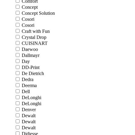
Comfort
Concept
Concept Solution
Cosori
Cosori
Craft with Fun
Crystal Drop
CUISINART
Daewoo
Dallmayr
Day
DD-Print
De Dietrich
Dedra
Deerma
Dell
DeLonghi
DeLonghi
Denver
Dewalt
Dewalt
Dewalt
Didiesse