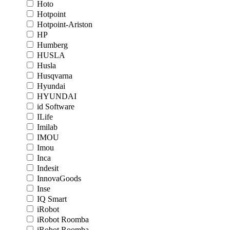
Hoto
Hotpoint
Hotpoint-Ariston
HP
Humberg
HUSLA
Husla
Husqvarna
Hyundai
HYUNDAI
id Software
ILife
Imilab
IMOU
Imou
Inca
Indesit
InnovaGoods
Inse
IQ Smart
iRobot
iRobot Roomba
iRobot Roomba