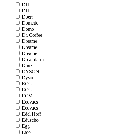
DJI
DJI
Doerr
Dometic
Domo
Dr. Coffee
Dreame
Dreame
Dreame
Dreamfarm
Duux
DYSON
Dyson
ECG
ECG
ECM
Ecovacs
Ecovacs
Edel Hoff
Eduscho
Egg
Eico