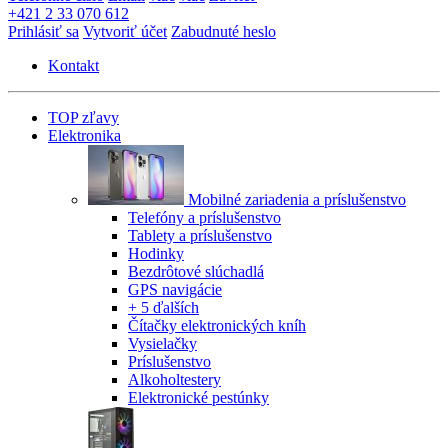
+421 2 33 070 612
Prihlásiť sa
Vytvoriť účet
Zabudnuté heslo
Kontakt
TOP zľavy
Elektronika
Mobilné zariadenia a príslušenstvo
Telefóny a príslušenstvo
Tablety a príslušenstvo
Hodinky
Bezdrôtové slúchadlá
GPS navigácie
+ 5 ďalších
Čítačky elektronických kníh
Vysielačky
Príslušenstvo
Alkoholtestery
Elektronické pestúnky