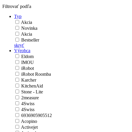
Filtrovať podľa
Typ
Akcia
Novinka
Akcia
Bestseller
skryť
Výrobca
Eldom
IMOU
iRobot
iRobot Roomba
Karcher
KitchenAid
Stone - Lite
2measure
4Swiss
4Swiss
6936905905512
Acopino
Activejet