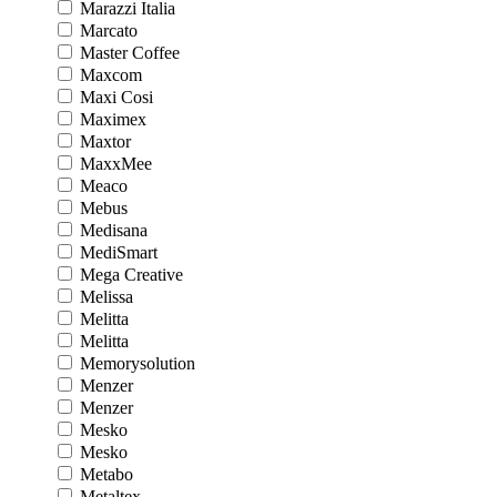
Marazzi Italia
Marcato
Master Coffee
Maxcom
Maxi Cosi
Maximex
Maxtor
MaxxMee
Meaco
Mebus
Medisana
MediSmart
Mega Creative
Melissa
Melitta
Melitta
Memorysolution
Menzer
Menzer
Mesko
Mesko
Metabo
Metaltex