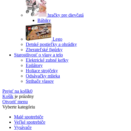
hračky pre dievčatá
Bábiky
Lego
Detské postieľky a ohrádky
Zberateľské figúrky
Starostlivosť o vlasy a telo
Elektrické zubné kefky
Epilátory
Holiace strojčeky
Odsávačky mlieka
Strihače vlasov
Prejsť na košík
0
Košík
je prázdny
Otvoriť menu
Vyberte kategóriu
Malé spotrebiče
Veľké spotrebiče
Vysávače