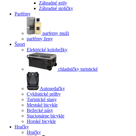
Záhradné grily
Záhradné stoličky
Parfémy
parfemy muži
parfémy ženy
Šport
Elektrické kolobežky
chladničky turistické
Autosedačky
Cyklistické prilby
Turistické stany
Mestské bicykle
Bežecké pásy
Stacionárne bicykle
Horské bicykle
Hračky
Hračky