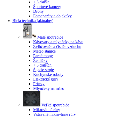
+ 3 ďalšie
Športové kamery
Drony
Fotoaparáty a objektívy
Biela technika
(aktuálny)
Malé spotrebiče
Kávovary a mlynčeky na kávu
Zvlhčovače a čističe vzduchu
Meteo stanice
Parné mopy
Žehličky
+ 5 ďalších
Šijacie stroje
Kuchynské roboty
Elektrické grily
Fritézy
Mlynčeky na mäso
Veľké spotrebiče
Mikrovlnné rúry
Vstavané mikrovlnné rúry