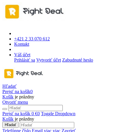
+421 2 33 070 612
Kontakt
Váš účet
Prihlásiť sa
Vytvoriť účet
Zabudnuté heslo
Hľadať
Prejsť na košík
0
Košík
je prázdny
Otvoriť menu
Prejsť na košík
0 €
0
Toggle Dropdown
Košík
je prázdny
Hľadať
Telefónne číslo
Email
viac
viac
Zavrieť