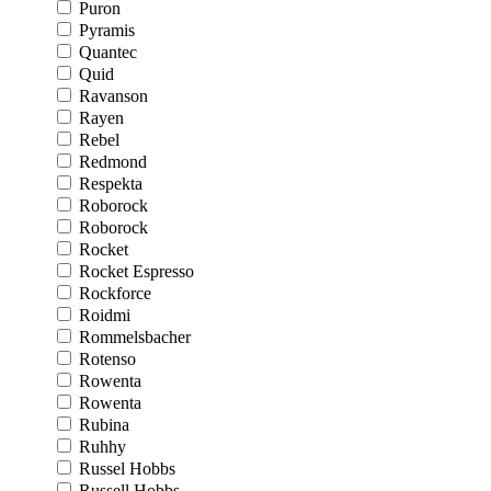
Puron
Pyramis
Quantec
Quid
Ravanson
Rayen
Rebel
Redmond
Respekta
Roborock
Roborock
Rocket
Rocket Espresso
Rockforce
Roidmi
Rommelsbacher
Rotenso
Rowenta
Rowenta
Rubina
Ruhhy
Russel Hobbs
Russell Hobbs