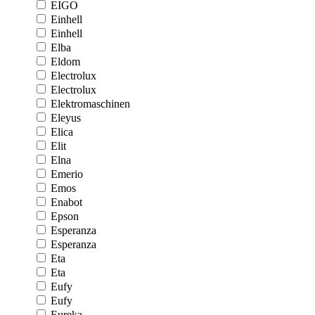
EIGO
Einhell
Einhell
Elba
Eldom
Electrolux
Electrolux
Elektromaschinen
Eleyus
Elica
Elit
Elna
Emerio
Emos
Enabot
Epson
Esperanza
Esperanza
Eta
Eta
Eufy
Eufy
Eureka