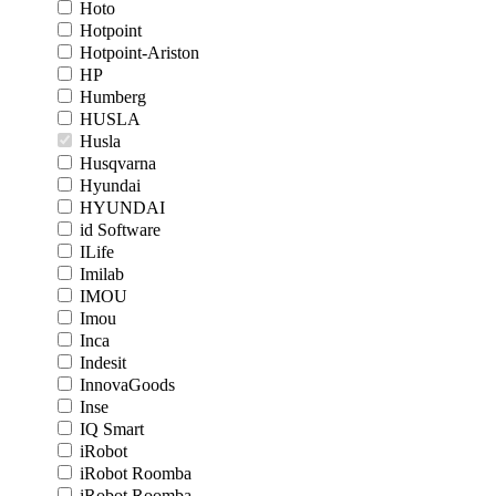
Hoto
Hotpoint
Hotpoint-Ariston
HP
Humberg
HUSLA
Husla
Husqvarna
Hyundai
HYUNDAI
id Software
ILife
Imilab
IMOU
Imou
Inca
Indesit
InnovaGoods
Inse
IQ Smart
iRobot
iRobot Roomba
iRobot Roomba