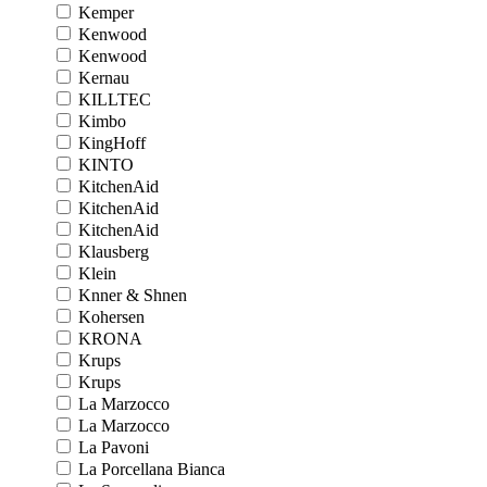
Kemper
Kenwood
Kenwood
Kernau
KILLTEC
Kimbo
KingHoff
KINTO
KitchenAid
KitchenAid
KitchenAid
Klausberg
Klein
Knner & Shnen
Kohersen
KRONA
Krups
Krups
La Marzocco
La Marzocco
La Pavoni
La Porcellana Bianca