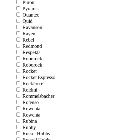
Puron
Pyramis
Quantec
Quid
Ravanson
Rayen
Rebel
Redmond
Respekta
Roborock
Roborock
Rocket
Rocket Espresso
Rockforce
Roidmi
Rommelsbacher
Rotenso
Rowenta
Rowenta
Rubina
Ruhhy
Russel Hobbs
Russell Hobbs