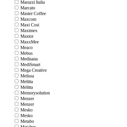
Marazzi Italia
Marcato
Master Coffee
Maxcom
Maxi Cosi
Maximex
Maxtor
MaxxMee
Meaco
Mebus
Medisana
MediSmart
Mega Creative
Melissa
Melitta
Melitta
Memorysolution
Menzer
Menzer
Mesko
Mesko
Metabo
Metaltex