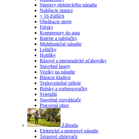
Súpravy elektrického náradia
Nabíjacie stanice
+ 16 ďalších
Obrábacie stroje
Frézky
Kompresory do auta
Batérie a nabíjačky
Multifunkčné náradie
Leštičky
Hoblíky
Rázové a pneumatické uťahováky
Stavebné lasery
Vozíky na náradie
Búracie kladivá
Teplovzdušné pištole
Brúsky a rozbrusovačky
Svietidlá
Stavebné rozvádzače
Pracovná obuv
Záhrada
Elektrické a motorové náradie
Terasové ohrievače