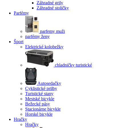
Záhradné grily
Záhradné stoličky
Parfémy
parfemy muži
parfémy ženy
Šport
Elektrické kolobežky
chladničky turistické
Autosedačky
Cyklistické prilby
Turistické stany
Mestské bicykle
Bežecké pásy
Stacionárne bicykle
Horské bicykle
Hračky
Hračky