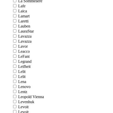
La Sommeliere
Lafe
Laica
Lamart
Laretti
Lauben
LauraStar
Lavazza
Lavazza
Lavor
Leacco
LeFant
Legrand
Leifheit
Lelit
Lelit
Lena
Lenovo
Lentz
Leopold Vienna
Levenhuk
Levoit
Levoit