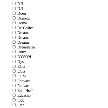
DJI
DJI
Doerr
Dometic
Domo
Dr. Coffee
Dreame
Dreame
Dreame
Dreamfarm
Duux
DYSON
Dyson
ECG
ECG
ECM
Ecovacs
Ecovacs
Edel Hoff
Eduscho
Egg
Eico