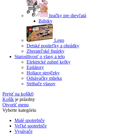
hračky pre dievčatá
Bábiky
Lego
Detské postieľky a ohrádky
Zberateľské figúrky
Starostlivosť o vlasy a telo
Elektrické zubné kefky
Epilátory
Holiace strojčeky
Odsávačky mlieka
Strihače vlasov
Prejsť na košík
0
Košík
je prázdny
Otvoriť menu
Vyberte kategóriu
Malé spotrebiče
Veľké spotrebiče
Vysávače