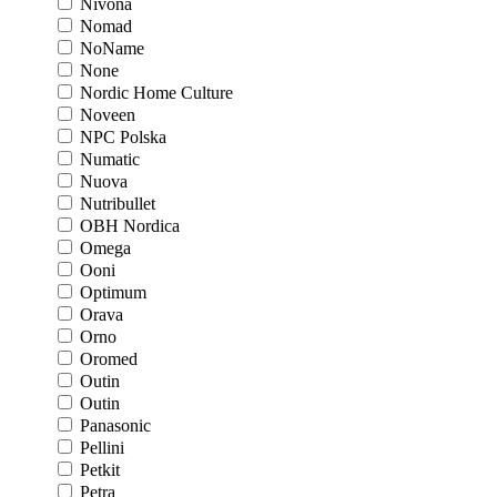
Nivona
Nomad
NoName
None
Nordic Home Culture
Noveen
NPC Polska
Numatic
Nuova
Nutribullet
OBH Nordica
Omega
Ooni
Optimum
Orava
Orno
Oromed
Outin
Outin
Panasonic
Pellini
Petkit
Petra