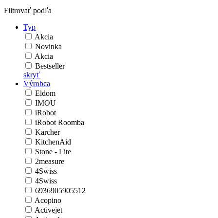
Filtrovať podľa
Typ
Akcia
Novinka
Akcia
Bestseller
skryť
Výrobca
Eldom
IMOU
iRobot
iRobot Roomba
Karcher
KitchenAid
Stone - Lite
2measure
4Swiss
4Swiss
6936905905512
Acopino
Activejet