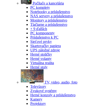
Počítače a kancelária
PC komplety
Notebooky a príslušenstvo
NAS servery a príslušenstvo
Monitory a príslušenstvo
Tlačiarne a príslušenstvo
+ 9 ďalších
PC komponenty
Príslušenstvo k PC
Sieťové prvky
Skartovačky papiera
UPS záložné zdroje
Herné stoličky
Herné volanty
Virtuálna realita
Herné stoly
TV, video, audio, foto
Televízory
Zvukové systémy
Herné konzoly a príslušenstvo
Kamery
Projektory