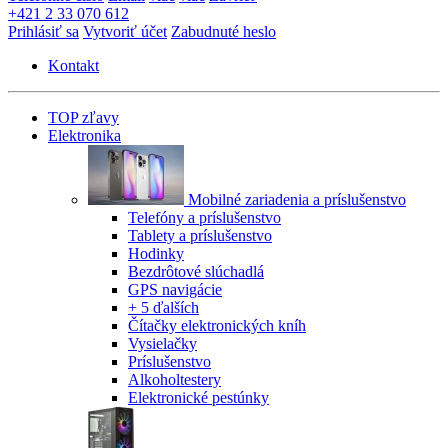
+421 2 33 070 612
Prihlásiť sa
Vytvoriť účet
Zabudnuté heslo
Kontakt
TOP zľavy
Elektronika
Mobilné zariadenia a príslušenstvo
Telefóny a príslušenstvo
Tablety a príslušenstvo
Hodinky
Bezdrôtové slúchadlá
GPS navigácie
+ 5 ďalších
Čítačky elektronických kníh
Vysielačky
Príslušenstvo
Alkoholtestery
Elektronické pestúnky