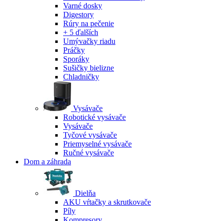
Varné dosky
Digestory
Rúry na pečenie
+ 5 ďalších
Umývačky riadu
Práčky
Sporáky
Sušičky bielizne
Chladničky
Vysávače
Robotické vysávače
Vysávače
Tyčové vysávače
Priemyselné vysávače
Ručné vysávače
Dom a záhrada
Dielňa
AKU vŕtačky a skrutkovače
Píly
Kompresory