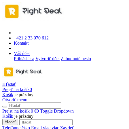
+421 2 33 070 612
Kontakt
Váš účet
Prihlásiť sa
Vytvoriť účet
Zabudnuté heslo
Hľadať
Prejsť na košík
0
Košík
je prázdny
Otvoriť menu
Prejsť na košík
0 €
0
Toggle Dropdown
Košík
je prázdny
Hľadať
Telefónne číslo
Email
viac
viac
Zavrieť