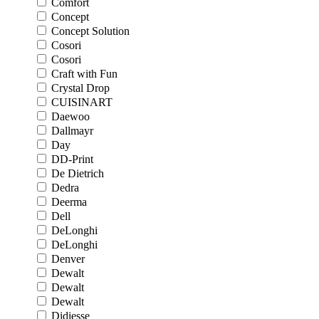
Comfort
Concept
Concept Solution
Cosori
Cosori
Craft with Fun
Crystal Drop
CUISINART
Daewoo
Dallmayr
Day
DD-Print
De Dietrich
Dedra
Deerma
Dell
DeLonghi
DeLonghi
Denver
Dewalt
Dewalt
Dewalt
Didiesse