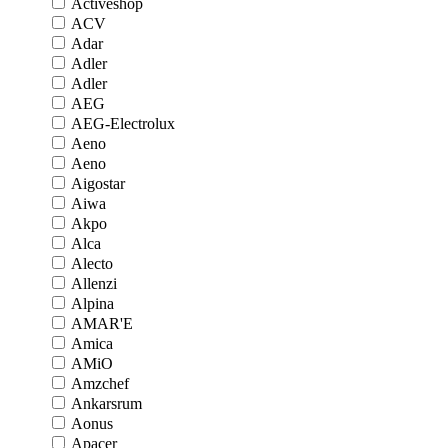
Activeshop
ACV
Adar
Adler
Adler
AEG
AEG-Electrolux
Aeno
Aeno
Aigostar
Aiwa
Akpo
Alca
Alecto
Allenzi
Alpina
AMAR'E
Amica
AMiO
Amzchef
Ankarsrum
Aonus
Apacer