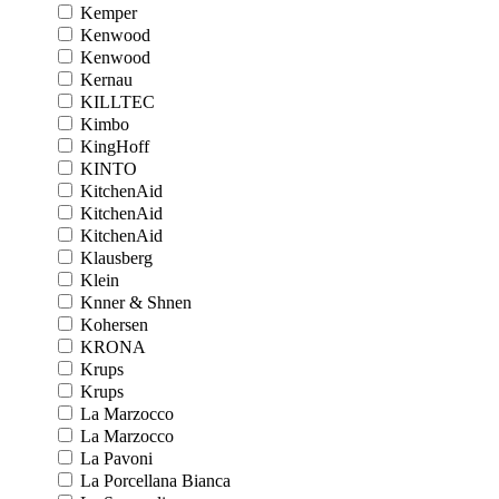
Kemper
Kenwood
Kenwood
Kernau
KILLTEC
Kimbo
KingHoff
KINTO
KitchenAid
KitchenAid
KitchenAid
Klausberg
Klein
Knner & Shnen
Kohersen
KRONA
Krups
Krups
La Marzocco
La Marzocco
La Pavoni
La Porcellana Bianca