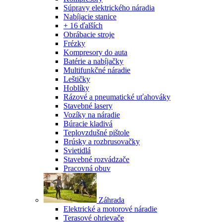
Súpravy elektrického náradia
Nabíjacie stanice
+ 16 ďalších
Obrábacie stroje
Frézky
Kompresory do auta
Batérie a nabíjačky
Multifunkčné náradie
Leštičky
Hoblíky
Rázové a pneumatické uťahováky
Stavebné lasery
Vozíky na náradie
Búracie kladivá
Teplovzdušné pištole
Brúsky a rozbrusovačky
Svietidlá
Stavebné rozvádzače
Pracovná obuv
Záhrada
Elektrické a motorové náradie
Terasové ohrievače