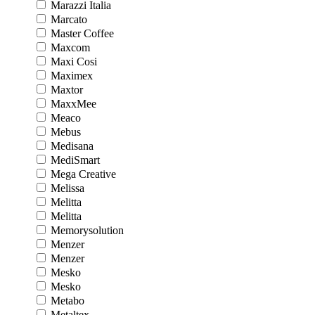
Marazzi Italia
Marcato
Master Coffee
Maxcom
Maxi Cosi
Maximex
Maxtor
MaxxMee
Meaco
Mebus
Medisana
MediSmart
Mega Creative
Melissa
Melitta
Melitta
Memorysolution
Menzer
Menzer
Mesko
Mesko
Metabo
Metaltex