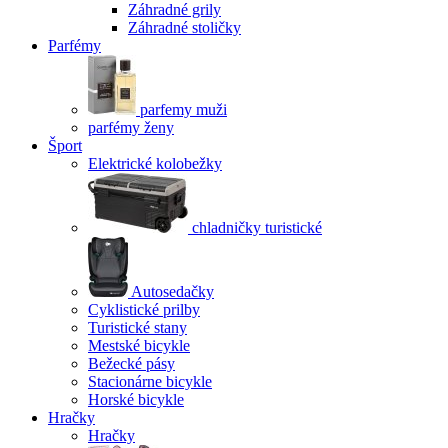
Záhradné grily
Záhradné stoličky
Parfémy
parfemy muži
parfémy ženy
Šport
Elektrické kolobežky
chladničky turistické
Autosedačky
Cyklistické prilby
Turistické stany
Mestské bicykle
Bežecké pásy
Stacionárne bicykle
Horské bicykle
Hračky
Hračky