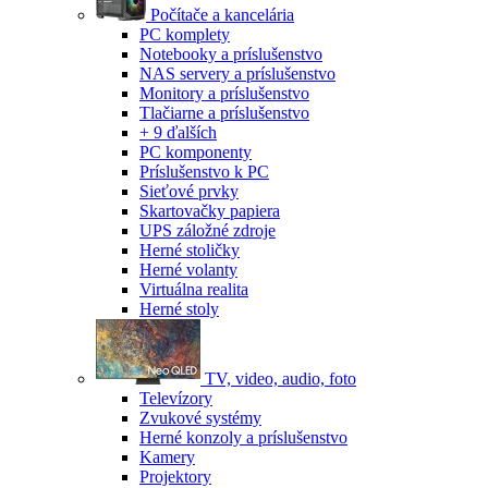
Počítače a kancelária
PC komplety
Notebooky a príslušenstvo
NAS servery a príslušenstvo
Monitory a príslušenstvo
Tlačiarne a príslušenstvo
+ 9 ďalších
PC komponenty
Príslušenstvo k PC
Sieťové prvky
Skartovačky papiera
UPS záložné zdroje
Herné stoličky
Herné volanty
Virtuálna realita
Herné stoly
TV, video, audio, foto
Televízory
Zvukové systémy
Herné konzoly a príslušenstvo
Kamery
Projektory