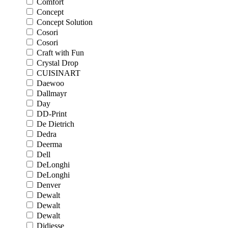
Comfort
Concept
Concept Solution
Cosori
Cosori
Craft with Fun
Crystal Drop
CUISINART
Daewoo
Dallmayr
Day
DD-Print
De Dietrich
Dedra
Deerma
Dell
DeLonghi
DeLonghi
Denver
Dewalt
Dewalt
Dewalt
Didiesse