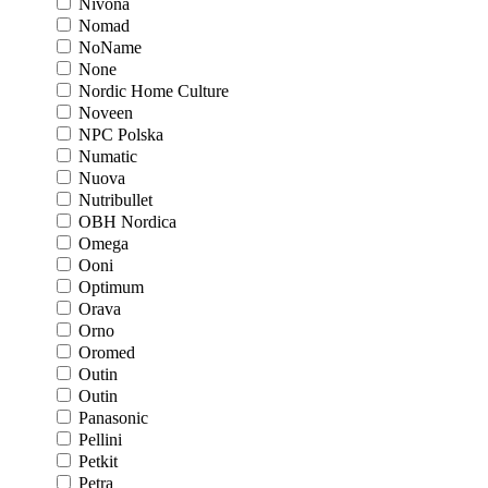
Nivona
Nomad
NoName
None
Nordic Home Culture
Noveen
NPC Polska
Numatic
Nuova
Nutribullet
OBH Nordica
Omega
Ooni
Optimum
Orava
Orno
Oromed
Outin
Outin
Panasonic
Pellini
Petkit
Petra