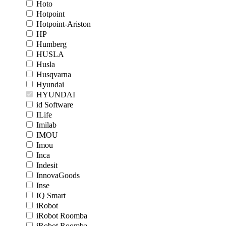
Hoto
Hotpoint
Hotpoint-Ariston
HP
Humberg
HUSLA
Husla
Husqvarna
Hyundai
HYUNDAI
id Software
ILife
Imilab
IMOU
Imou
Inca
Indesit
InnovaGoods
Inse
IQ Smart
iRobot
iRobot Roomba
iRobot Roomba