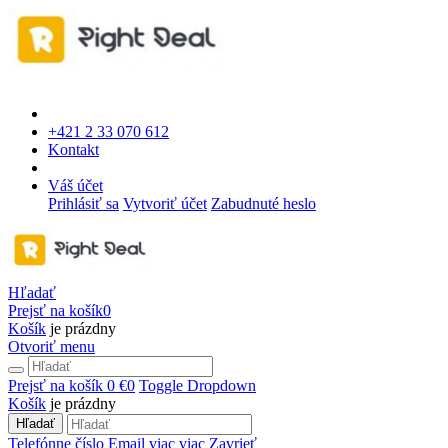
+421 2 33 070 612
Kontakt
Váš účet
Prihlásiť sa
Vytvoriť účet
Zabudnuté heslo
Hľadať
Prejsť na košík
0
Košík
je prázdny
Otvoriť menu
Prejsť na košík
0 €
0
Toggle Dropdown
Košík
je prázdny
Hľadať
Telefónne číslo
Email
viac
viac
Zavrieť