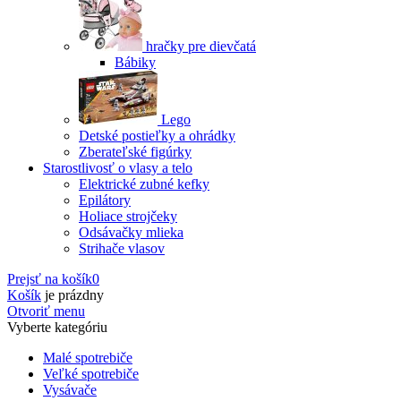
hračky pre dievčatá
Bábiky
Lego
Detské postieľky a ohrádky
Zberateľské figúrky
Starostlivosť o vlasy a telo
Elektrické zubné kefky
Epilátory
Holiace strojčeky
Odsávačky mlieka
Strihače vlasov
Prejsť na košík
0
Košík
je prázdny
Otvoriť menu
Vyberte kategóriu
Malé spotrebiče
Veľké spotrebiče
Vysávače