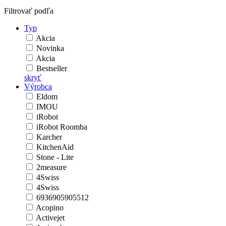
Filtrovať podľa
Typ
Akcia
Novinka
Akcia
Bestseller
skryť
Výrobca
Eldom
IMOU
iRobot
iRobot Roomba
Karcher
KitchenAid
Stone - Lite
2measure
4Swiss
4Swiss
6936905905512
Acopino
Activejet