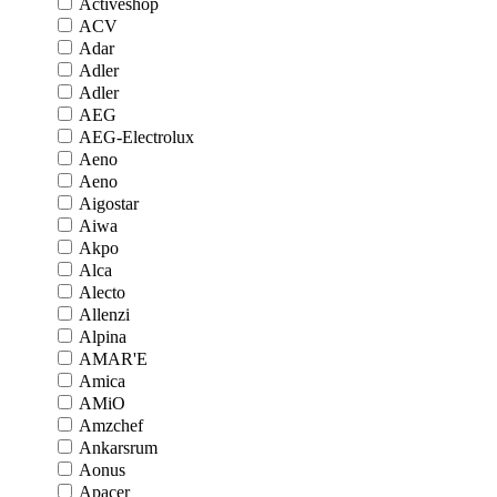
Activeshop
ACV
Adar
Adler
Adler
AEG
AEG-Electrolux
Aeno
Aeno
Aigostar
Aiwa
Akpo
Alca
Alecto
Allenzi
Alpina
AMAR'E
Amica
AMiO
Amzchef
Ankarsrum
Aonus
Apacer