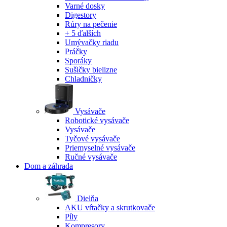
Varné dosky
Digestory
Rúry na pečenie
+ 5 ďalších
Umývačky riadu
Práčky
Sporáky
Sušičky bielizne
Chladničky
Vysávače
Robotické vysávače
Vysávače
Tyčové vysávače
Priemyselné vysávače
Ručné vysávače
Dom a záhrada
Dielňa
AKU vŕtačky a skrutkovače
Píly
Kompresory