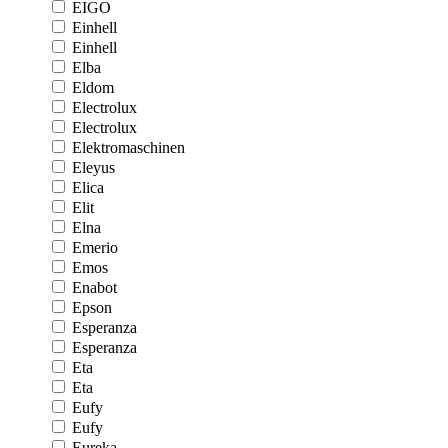
EIGO
Einhell
Einhell
Elba
Eldom
Electrolux
Electrolux
Elektromaschinen
Eleyus
Elica
Elit
Elna
Emerio
Emos
Enabot
Epson
Esperanza
Esperanza
Eta
Eta
Eufy
Eufy
Eureka