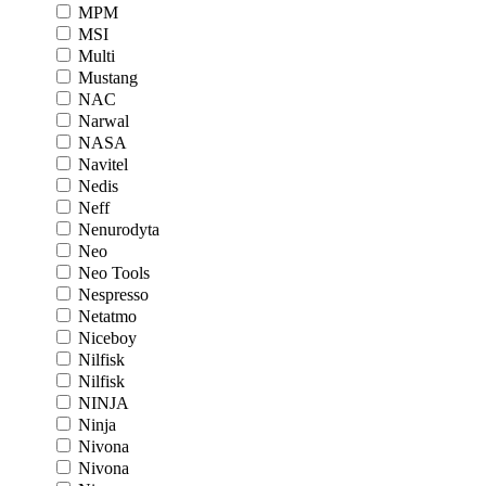
MPM
MSI
Multi
Mustang
NAC
Narwal
NASA
Navitel
Nedis
Neff
Nenurodyta
Neo
Neo Tools
Nespresso
Netatmo
Niceboy
Nilfisk
Nilfisk
NINJA
Ninja
Nivona
Nivona