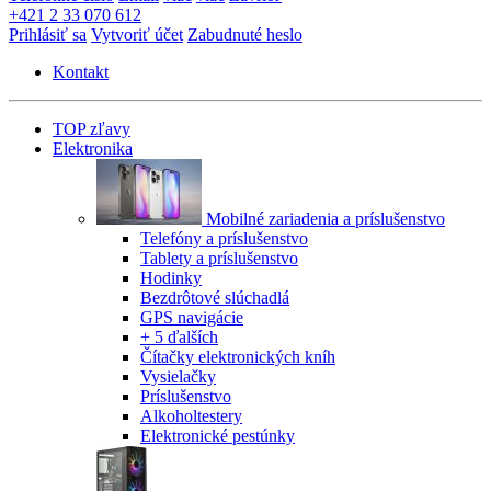
+421 2 33 070 612
Prihlásiť sa
Vytvoriť účet
Zabudnuté heslo
Kontakt
TOP zľavy
Elektronika
Mobilné zariadenia a príslušenstvo
Telefóny a príslušenstvo
Tablety a príslušenstvo
Hodinky
Bezdrôtové slúchadlá
GPS navigácie
+ 5 ďalších
Čítačky elektronických kníh
Vysielačky
Príslušenstvo
Alkoholtestery
Elektronické pestúnky