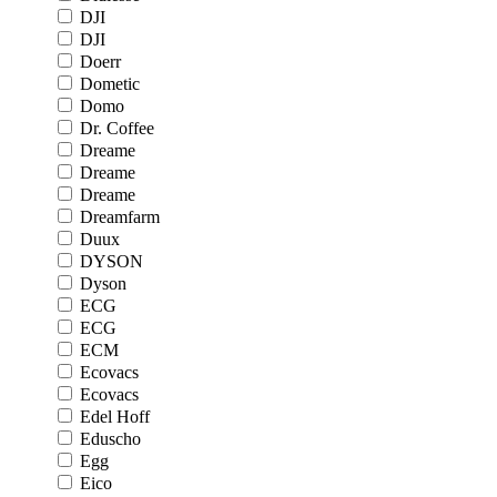
DJI
DJI
Doerr
Dometic
Domo
Dr. Coffee
Dreame
Dreame
Dreame
Dreamfarm
Duux
DYSON
Dyson
ECG
ECG
ECM
Ecovacs
Ecovacs
Edel Hoff
Eduscho
Egg
Eico