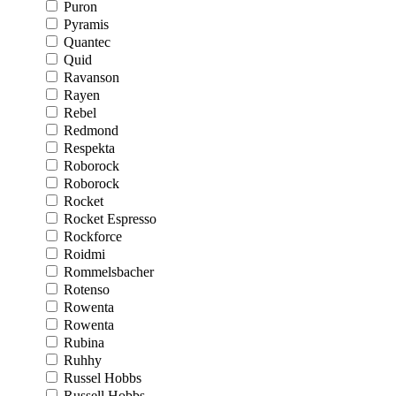
Puron
Pyramis
Quantec
Quid
Ravanson
Rayen
Rebel
Redmond
Respekta
Roborock
Roborock
Rocket
Rocket Espresso
Rockforce
Roidmi
Rommelsbacher
Rotenso
Rowenta
Rowenta
Rubina
Ruhhy
Russel Hobbs
Russell Hobbs