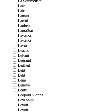
La Sommeliere
Lafe
Laica
Lamart
Laretti
Lauben
LauraStar
Lavazza
Lavazza
Lavor
Leacco
LeFant
Legrand
Leifheit
Lelit
Lelit
Lena
Lenovo
Lentz
Leopold Vienna
Levenhuk
Levoit
Levoit