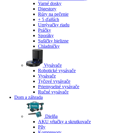
Varné dosky
Digestory
Rúry na pečenie
+ 5 ďalších
Umývačky riadu
Práčky
Sporáky
Sušičky bielizne
Chladničky
Vysávače
Robotické vysávače
Vysávače
Tyčové vysávače
Priemyselné vysávače
Ručné vysávače
Dom a záhrada
Dielňa
AKU vŕtačky a skrutkovače
Píly
Kompresory