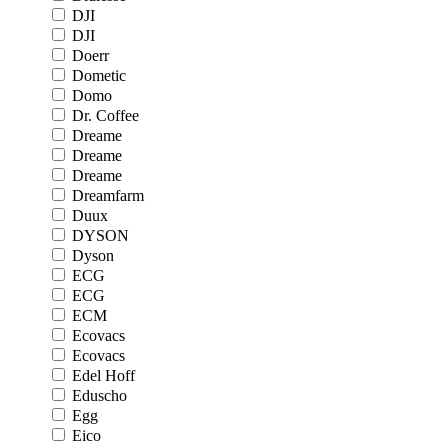
DJI
DJI
Doerr
Dometic
Domo
Dr. Coffee
Dreame
Dreame
Dreame
Dreamfarm
Duux
DYSON
Dyson
ECG
ECG
ECM
Ecovacs
Ecovacs
Edel Hoff
Eduscho
Egg
Eico