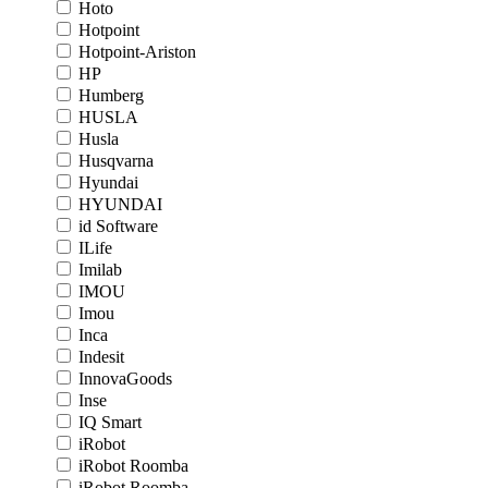
Hoto
Hotpoint
Hotpoint-Ariston
HP
Humberg
HUSLA
Husla
Husqvarna
Hyundai
HYUNDAI
id Software
ILife
Imilab
IMOU
Imou
Inca
Indesit
InnovaGoods
Inse
IQ Smart
iRobot
iRobot Roomba
iRobot Roomba