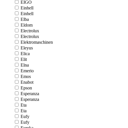
EIGO
Einhell
Einhell
Elba
Eldom
Electrolux
Electrolux
Elektromaschinen
Eleyus
Elica
Elit
Elna
Emerio
Emos
Enabot
Epson
Esperanza
Esperanza
Eta
Eta
Eufy
Eufy
Eureka