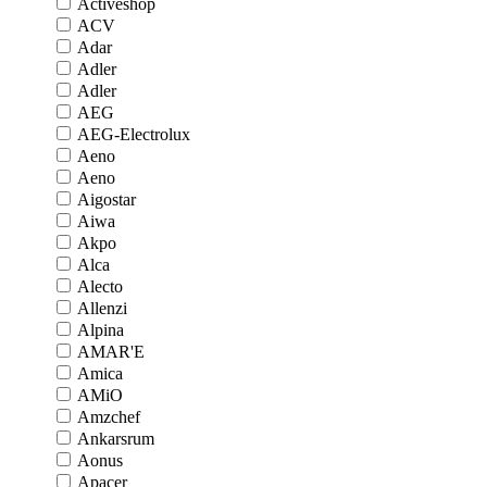
Activeshop
ACV
Adar
Adler
Adler
AEG
AEG-Electrolux
Aeno
Aeno
Aigostar
Aiwa
Akpo
Alca
Alecto
Allenzi
Alpina
AMAR'E
Amica
AMiO
Amzchef
Ankarsrum
Aonus
Apacer