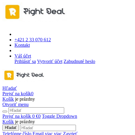
+421 2 33 070 612
Kontakt
Váš účet
Prihlásiť sa
Vytvoriť účet
Zabudnuté heslo
Hľadať
Prejsť na košík
0
Košík
je prázdny
Otvoriť menu
Prejsť na košík
0 €
0
Toggle Dropdown
Košík
je prázdny
Hľadať
Telefónne číslo
Email
viac
viac
Zavrieť