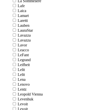
La Sommeliere
Lafe
Laica
Lamart
Laretti
Lauben
LauraStar
Lavazza
Lavazza
Lavor
Leacco
LeFant
Legrand
Leifheit
Lelit
Lelit
Lena
Lenovo
Lentz
Leopold Vienna
Levenhuk
Levoit
Levoit