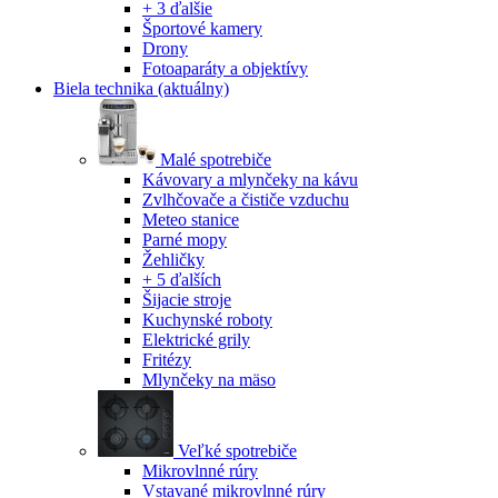
+ 3 ďalšie
Športové kamery
Drony
Fotoaparáty a objektívy
Biela technika
(aktuálny)
Malé spotrebiče
Kávovary a mlynčeky na kávu
Zvlhčovače a čističe vzduchu
Meteo stanice
Parné mopy
Žehličky
+ 5 ďalších
Šijacie stroje
Kuchynské roboty
Elektrické grily
Fritézy
Mlynčeky na mäso
Veľké spotrebiče
Mikrovlnné rúry
Vstavané mikrovlnné rúry