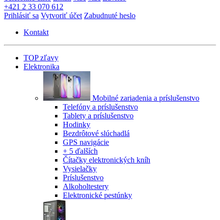
+421 2 33 070 612
Prihlásiť sa
Vytvoriť účet
Zabudnuté heslo
Kontakt
TOP zľavy
Elektronika
Mobilné zariadenia a príslušenstvo
Telefóny a príslušenstvo
Tablety a príslušenstvo
Hodinky
Bezdrôtové slúchadlá
GPS navigácie
+ 5 ďalších
Čítačky elektronických kníh
Vysielačky
Príslušenstvo
Alkoholtestery
Elektronické pestúnky