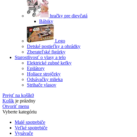
hračky pre dievčatá
Bábiky
Lego
Detské postieľky a ohrádky
Zberateľské figúrky
Starostlivosť o vlasy a telo
Elektrické zubné kefky
Epilátory
Holiace strojčeky
Odsávačky mlieka
Strihače vlasov
Prejsť na košík
0
Košík
je prázdny
Otvoriť menu
Vyberte kategóriu
Malé spotrebiče
Veľké spotrebiče
Vysávače