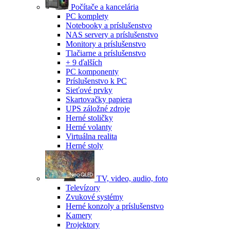
Počítače a kancelária
PC komplety
Notebooky a príslušenstvo
NAS servery a príslušenstvo
Monitory a príslušenstvo
Tlačiarne a príslušenstvo
+ 9 ďalších
PC komponenty
Príslušenstvo k PC
Sieťové prvky
Skartovačky papiera
UPS záložné zdroje
Herné stoličky
Herné volanty
Virtuálna realita
Herné stoly
TV, video, audio, foto
Televízory
Zvukové systémy
Herné konzoly a príslušenstvo
Kamery
Projektory