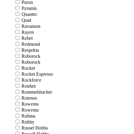
Puron
Pyramis
Quantec
Quid
Ravanson
Rayen
Rebel
Redmond
Respekta
Roborock
Roborock
Rocket
Rocket Espresso
Rockforce
Roidmi
Rommelsbacher
Rotenso
Rowenta
Rowenta
Rubina
Ruhhy
Russel Hobbs
Russell Hobbs