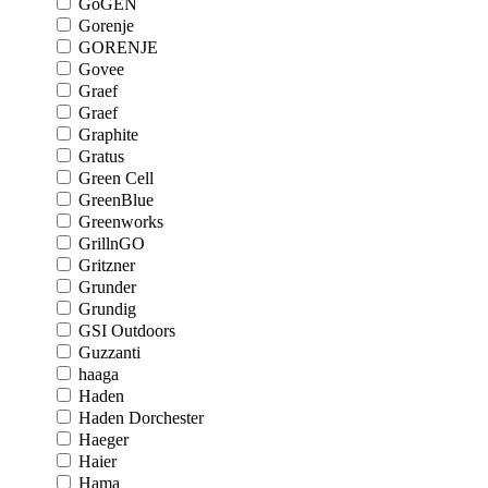
GoGEN
Gorenje
GORENJE
Govee
Graef
Graef
Graphite
Gratus
Green Cell
GreenBlue
Greenworks
GrillnGO
Gritzner
Grunder
Grundig
GSI Outdoors
Guzzanti
haaga
Haden
Haden Dorchester
Haeger
Haier
Hama