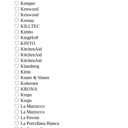
Kemper
Kenwood
Kenwood
Kernau
KILLTEC
Kimbo
KingHoff
KINTO
KitchenAid
KitchenAid
KitchenAid
Klausberg
Klein
Knner & Shnen
Kohersen
KRONA
Krups
Krups
La Marzocco
La Marzocco
La Pavoni
La Porcellana Bianca