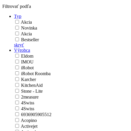
Filtrovať podľa
Typ
Akcia
Novinka
Akcia
Bestseller
skryť
Výrobca
Eldom
IMOU
iRobot
iRobot Roomba
Karcher
KitchenAid
Stone - Lite
2measure
4Swiss
4Swiss
6936905905512
Acopino
Activejet