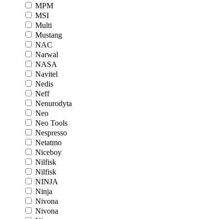
MPM
MSI
Multi
Mustang
NAC
Narwal
NASA
Navitel
Nedis
Neff
Nenurodyta
Neo
Neo Tools
Nespresso
Netatmo
Niceboy
Nilfisk
Nilfisk
NINJA
Ninja
Nivona
Nivona