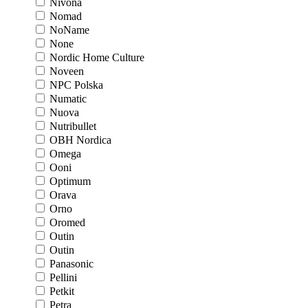
Nivona
Nomad
NoName
None
Nordic Home Culture
Noveen
NPC Polska
Numatic
Nuova
Nutribullet
OBH Nordica
Omega
Ooni
Optimum
Orava
Orno
Oromed
Outin
Outin
Panasonic
Pellini
Petkit
Petra