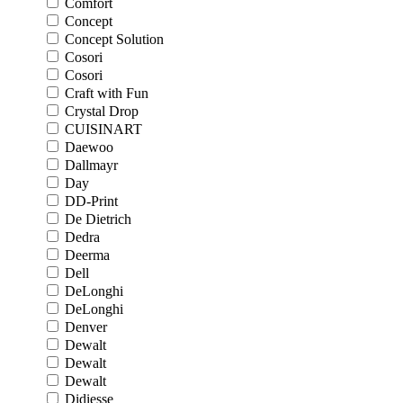
Comfort
Concept
Concept Solution
Cosori
Cosori
Craft with Fun
Crystal Drop
CUISINART
Daewoo
Dallmayr
Day
DD-Print
De Dietrich
Dedra
Deerma
Dell
DeLonghi
DeLonghi
Denver
Dewalt
Dewalt
Dewalt
Didiesse