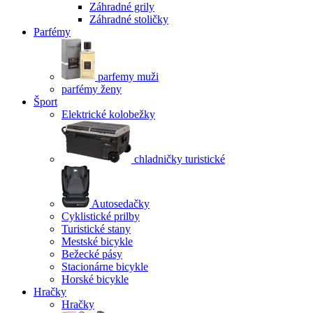
Záhradné grily
Záhradné stoličky
Parfémy
parfemy muži
parfémy ženy
Šport
Elektrické kolobežky
chladničky turistické
Autosedačky
Cyklistické prilby
Turistické stany
Mestské bicykle
Bežecké pásy
Stacionárne bicykle
Horské bicykle
Hračky
Hračky