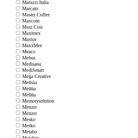
Marazzi Italia
Marcato
Master Coffee
Maxcom
Maxi Cosi
Maximex
Maxtor
MaxxMee
Meaco
Mebus
Medisana
MediSmart
Mega Creative
Melissa
Melitta
Melitta
Memorysolution
Menzer
Menzer
Mesko
Mesko
Metabo
Metaltex