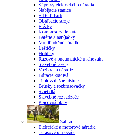
Súpravy elektrického náradia
Nabíjacie stanice
+ 16 ďalších
Obrábacie stroje
Frézky
Kompresory do auta
Batérie a nabíjačky
Multifunkčné náradie
Leštičky
Hoblíky
Rázové a pneumatické uťahováky
Stavebné lasery
Vozíky na náradie
Búracie kladivá
Teplovzdušné pištole
Brúsky a rozbrusovačky
Svietidlá
Stavebné rozvádzače
Pracovná obuv
Záhrada
Elektrické a motorové náradie
Terasové ohrievače