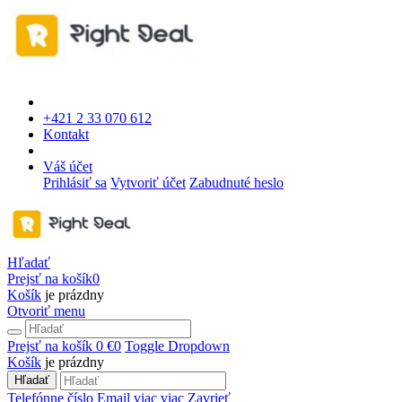
+421 2 33 070 612
Kontakt
Váš účet
Prihlásiť sa
Vytvoriť účet
Zabudnuté heslo
Hľadať
Prejsť na košík
0
Košík
je prázdny
Otvoriť menu
Prejsť na košík
0 €
0
Toggle Dropdown
Košík
je prázdny
Hľadať
Telefónne číslo
Email
viac
viac
Zavrieť