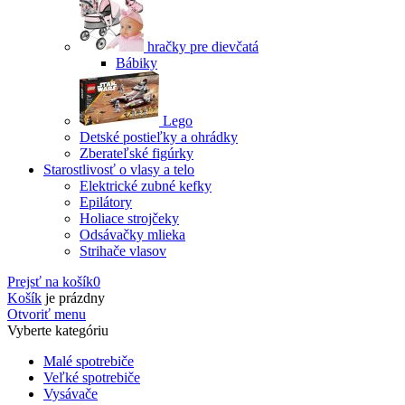
hračky pre dievčatá
Bábiky
Lego
Detské postieľky a ohrádky
Zberateľské figúrky
Starostlivosť o vlasy a telo
Elektrické zubné kefky
Epilátory
Holiace strojčeky
Odsávačky mlieka
Strihače vlasov
Prejsť na košík
0
Košík
je prázdny
Otvoriť menu
Vyberte kategóriu
Malé spotrebiče
Veľké spotrebiče
Vysávače