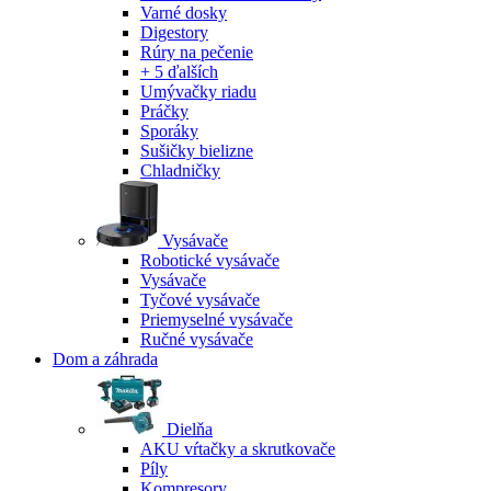
Varné dosky
Digestory
Rúry na pečenie
+ 5 ďalších
Umývačky riadu
Práčky
Sporáky
Sušičky bielizne
Chladničky
Vysávače
Robotické vysávače
Vysávače
Tyčové vysávače
Priemyselné vysávače
Ručné vysávače
Dom a záhrada
Dielňa
AKU vŕtačky a skrutkovače
Píly
Kompresory