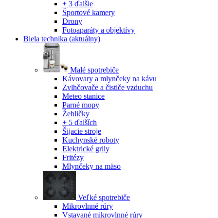
+ 3 ďalšie
Športové kamery
Drony
Fotoaparáty a objektívy
Biela technika
(aktuálny)
Malé spotrebiče
Kávovary a mlynčeky na kávu
Zvlhčovače a čističe vzduchu
Meteo stanice
Parné mopy
Žehličky
+ 5 ďalších
Šijacie stroje
Kuchynské roboty
Elektrické grily
Fritézy
Mlynčeky na mäso
Veľké spotrebiče
Mikrovlnné rúry
Vstavané mikrovlnné rúry