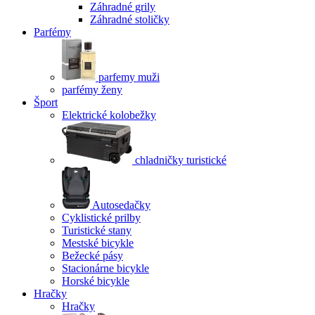
Záhradné grily
Záhradné stoličky
Parfémy
parfemy muži
parfémy ženy
Šport
Elektrické kolobežky
chladničky turistické
Autosedačky
Cyklistické prilby
Turistické stany
Mestské bicykle
Bežecké pásy
Stacionárne bicykle
Horské bicykle
Hračky
Hračky