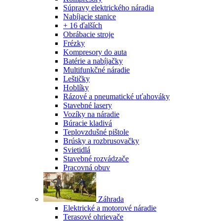
Súpravy elektrického náradia
Nabíjacie stanice
+ 16 ďalších
Obrábacie stroje
Frézky
Kompresory do auta
Batérie a nabíjačky
Multifunkčné náradie
Leštičky
Hoblíky
Rázové a pneumatické uťahováky
Stavebné lasery
Vozíky na náradie
Búracie kladivá
Teplovzdušné pištole
Brúsky a rozbrusovačky
Svietidlá
Stavebné rozvádzače
Pracovná obuv
Záhrada
Elektrické a motorové náradie
Terasové ohrievače