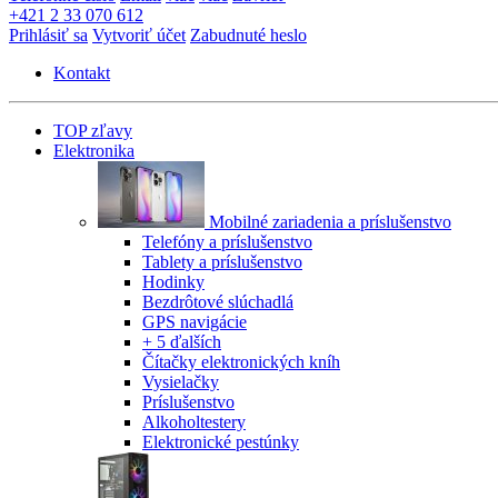
+421 2 33 070 612
Prihlásiť sa
Vytvoriť účet
Zabudnuté heslo
Kontakt
TOP zľavy
Elektronika
Mobilné zariadenia a príslušenstvo
Telefóny a príslušenstvo
Tablety a príslušenstvo
Hodinky
Bezdrôtové slúchadlá
GPS navigácie
+ 5 ďalších
Čítačky elektronických kníh
Vysielačky
Príslušenstvo
Alkoholtestery
Elektronické pestúnky