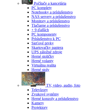
Počítače a kancelária
PC komplety
Notebooky a príslušenstvo
NAS servery a príslušenstvo
Monitory a príslušenstvo
Tlačiarne a príslušenstvo
+ 9 ďalších
PC komponenty
Príslušenstvo k PC
Sieťové prvky
Skartovačky papiera
UPS záložné zdroje
Herné stoličky
Herné volanty
Virtuálna realita
Herné stoly
TV, video, audio, foto
Televízory
Zvukové systémy
Herné konzoly a príslušenstvo
Kamery
Projektory