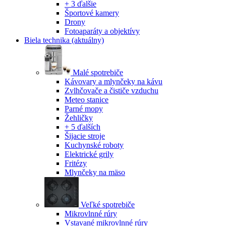
+ 3 ďalšie
Športové kamery
Drony
Fotoaparáty a objektívy
Biela technika
(aktuálny)
Malé spotrebiče
Kávovary a mlynčeky na kávu
Zvlhčovače a čističe vzduchu
Meteo stanice
Parné mopy
Žehličky
+ 5 ďalších
Šijacie stroje
Kuchynské roboty
Elektrické grily
Fritézy
Mlynčeky na mäso
Veľké spotrebiče
Mikrovlnné rúry
Vstavané mikrovlnné rúry