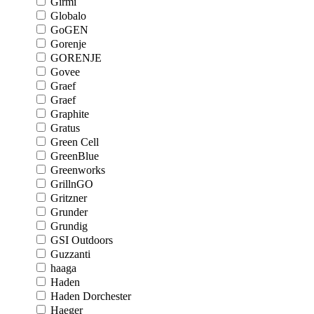
Girmi
Globalo
GoGEN
Gorenje
GORENJE
Govee
Graef
Graef
Graphite
Gratus
Green Cell
GreenBlue
Greenworks
GrillnGO
Gritzner
Grunder
Grundig
GSI Outdoors
Guzzanti
haaga
Haden
Haden Dorchester
Haeger