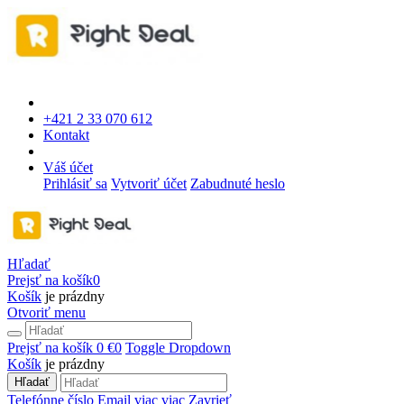
+421 2 33 070 612
Kontakt
Váš účet
Prihlásiť sa
Vytvoriť účet
Zabudnuté heslo
Hľadať
Prejsť na košík
0
Košík
je prázdny
Otvoriť menu
Prejsť na košík
0 €
0
Toggle Dropdown
Košík
je prázdny
Hľadať
Telefónne číslo
Email
viac
viac
Zavrieť