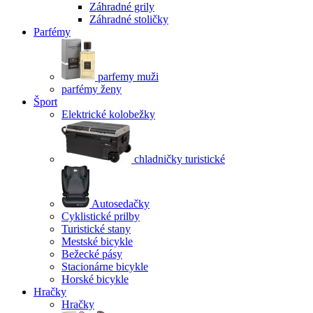
Záhradné grily
Záhradné stoličky
Parfémy
parfemy muži
parfémy ženy
Šport
Elektrické kolobežky
chladničky turistické
Autosedačky
Cyklistické prilby
Turistické stany
Mestské bicykle
Bežecké pásy
Stacionárne bicykle
Horské bicykle
Hračky
Hračky