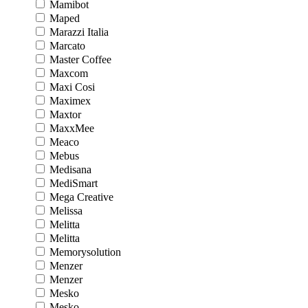
Mamibot
Maped
Marazzi Italia
Marcato
Master Coffee
Maxcom
Maxi Cosi
Maximex
Maxtor
MaxxMee
Meaco
Mebus
Medisana
MediSmart
Mega Creative
Melissa
Melitta
Melitta
Memorysolution
Menzer
Menzer
Mesko
Mesko