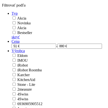
Filtrovať podľa
Typ
Akcia
Novinka
Akcia
Bestseller
skryť
Cena
-
Výrobca
Eldom
IMOU
iRobot
iRobot Roomba
Karcher
KitchenAid
Stone - Lite
2measure
4Swiss
4Swiss
6936905905512