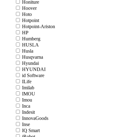
Honiture
Hoover
Hoto
Hotpoint
Hotpoint-Ariston
HP
Humberg
HUSLA
Husla
Husqvarna
Hyundai
HYUNDAI
id Software
ILife
Imilab
IMOU
Imou
Inca
Indesit
InnovaGoods
Inse
IQ Smart
iRobot