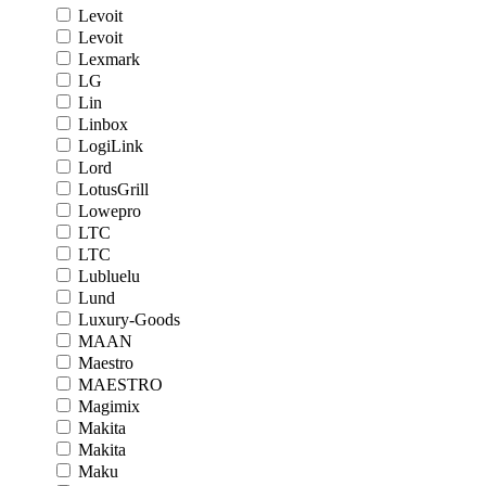
Levoit
Levoit
Lexmark
LG
Lin
Linbox
LogiLink
Lord
LotusGrill
Lowepro
LTC
LTC
Lubluelu
Lund
Luxury-Goods
MAAN
Maestro
MAESTRO
Magimix
Makita
Makita
Maku