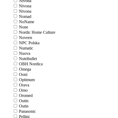
Nivona
Nivona
Nivona
Nomad
NoName
None
Nordic Home Culture
Noveen
NPC Polska
Numatic
Nuova
Nutribullet
OBH Nordica
Omega
Ooni
Optimum
Orava
Orno
Oromed
Outin
Outin
Panasonic
Pellini