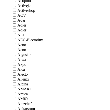
Acopino
Activejet
Activeshop
ACV
Adar
Adler
Adler
AEG
AEG-Electrolux
Aeno
Aeno
Aigostar
Aiwa
Akpo
Alca
Alecto
Allenzi
Alpina
AMAR'E
Amica
AMiO
Amzchef
Ankarsrum