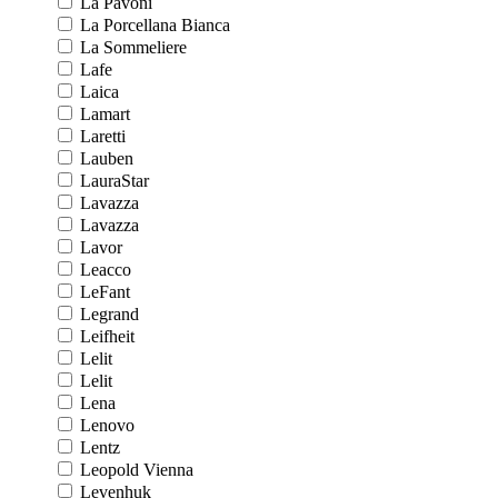
La Pavoni
La Porcellana Bianca
La Sommeliere
Lafe
Laica
Lamart
Laretti
Lauben
LauraStar
Lavazza
Lavazza
Lavor
Leacco
LeFant
Legrand
Leifheit
Lelit
Lelit
Lena
Lenovo
Lentz
Leopold Vienna
Levenhuk