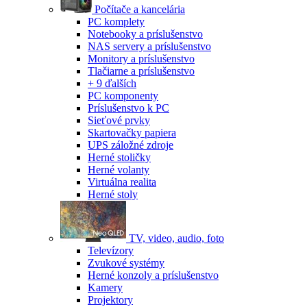
Počítače a kancelária
PC komplety
Notebooky a príslušenstvo
NAS servery a príslušenstvo
Monitory a príslušenstvo
Tlačiarne a príslušenstvo
+ 9 ďalších
PC komponenty
Príslušenstvo k PC
Sieťové prvky
Skartovačky papiera
UPS záložné zdroje
Herné stoličky
Herné volanty
Virtuálna realita
Herné stoly
TV, video, audio, foto
Televízory
Zvukové systémy
Herné konzoly a príslušenstvo
Kamery
Projektory