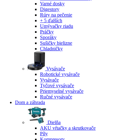
Varné dosky
Digestory
Rúry na pečenie
+ 5 ďalších
Umývačky riadu
Práčky
Sporáky
Sušičky bielizne
Chladničky
Vysávače
Robotické vysávače
Vysávače
Tyčové vysávače
Priemyselné vysávače
Ručné vysávače
Dom a záhrada
Dielňa
AKU vŕtačky a skrutkovače
Píly
Kompresory