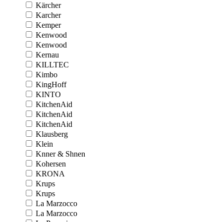
Kärcher
Karcher
Kemper
Kenwood
Kenwood
Kernau
KILLTEC
Kimbo
KingHoff
KINTO
KitchenAid
KitchenAid
KitchenAid
Klausberg
Klein
Knner & Shnen
Kohersen
KRONA
Krups
Krups
La Marzocco
La Marzocco