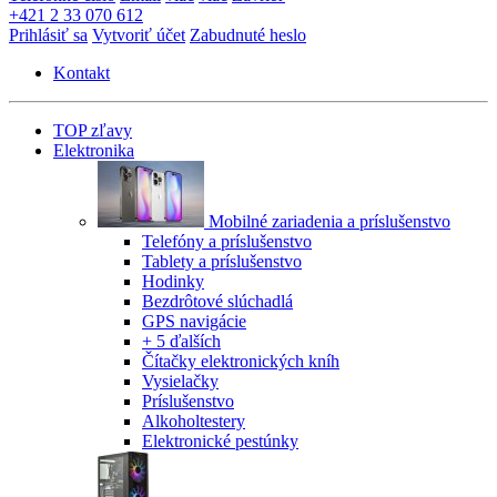
+421 2 33 070 612
Prihlásiť sa
Vytvoriť účet
Zabudnuté heslo
Kontakt
TOP zľavy
Elektronika
Mobilné zariadenia a príslušenstvo
Telefóny a príslušenstvo
Tablety a príslušenstvo
Hodinky
Bezdrôtové slúchadlá
GPS navigácie
+ 5 ďalších
Čítačky elektronických kníh
Vysielačky
Príslušenstvo
Alkoholtestery
Elektronické pestúnky