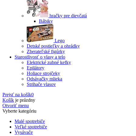
hračky pre dievčatá
Bábiky
Lego
Detské postieľky a ohrádky
Zberateľské figúrky
Starostlivosť o vlasy a telo
Elektrické zubné kefky
Epilátory
Holiace strojčeky
Odsávačky mlieka
Strihače vlasov
Prejsť na košík
0
Košík
je prázdny
Otvoriť menu
Vyberte kategóriu
Malé spotrebiče
Veľké spotrebiče
Vysávače