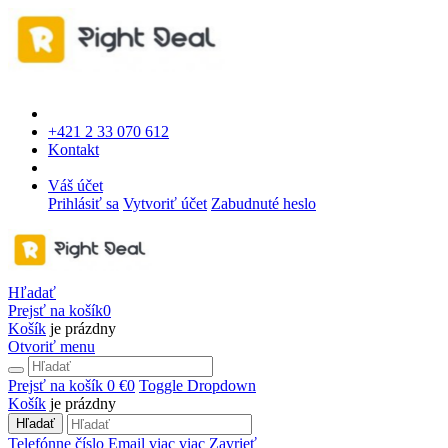
+421 2 33 070 612
Kontakt
Váš účet
Prihlásiť sa
Vytvoriť účet
Zabudnuté heslo
Hľadať
Prejsť na košík
0
Košík
je prázdny
Otvoriť menu
Prejsť na košík
0 €
0
Toggle Dropdown
Košík
je prázdny
Hľadať
Telefónne číslo
Email
viac
viac
Zavrieť