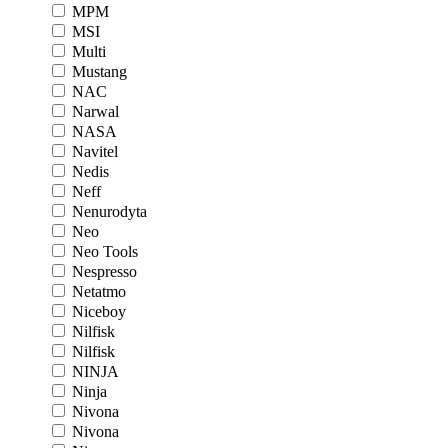
MPM
MSI
Multi
Mustang
NAC
Narwal
NASA
Navitel
Nedis
Neff
Nenurodyta
Neo
Neo Tools
Nespresso
Netatmo
Niceboy
Nilfisk
Nilfisk
NINJA
Ninja
Nivona
Nivona