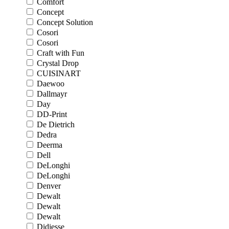
Comfort
Concept
Concept Solution
Cosori
Cosori
Craft with Fun
Crystal Drop
CUISINART
Daewoo
Dallmayr
Day
DD-Print
De Dietrich
Dedra
Deerma
Dell
DeLonghi
DeLonghi
Denver
Dewalt
Dewalt
Dewalt
Didiesse