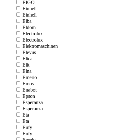
EIGO
Einhell
Einhell
Elba
Eldom
Electrolux
Electrolux
Elektromaschinen
Eleyus
Elica
Elit
Elna
Emerio
Emos
Enabot
Epson
Esperanza
Esperanza
Eta
Eta
Eufy
Eufy
Eureka