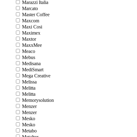
Marazzi Italia
Marcato
Master Coffee
Maxcom
Maxi Cosi
Maximex
Maxtor
MaxxMee
Meaco
Mebus
Medisana
MediSmart
Mega Creative
Melissa
Melitta
Melitta
Memorysolution
Menzer
Menzer
Mesko
Mesko
Metabo
Metaltex