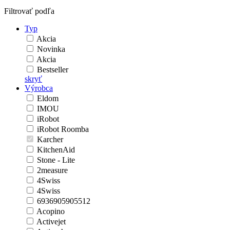
Filtrovať podľa
Typ
Akcia
Novinka
Akcia
Bestseller
skryť
Výrobca
Eldom
IMOU
iRobot
iRobot Roomba
Karcher
KitchenAid
Stone - Lite
2measure
4Swiss
4Swiss
6936905905512
Acopino
Activejet