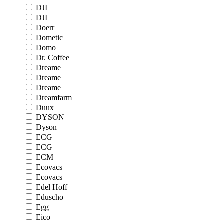
DJI
DJI
Doerr
Dometic
Domo
Dr. Coffee
Dreame
Dreame
Dreame
Dreamfarm
Duux
DYSON
Dyson
ECG
ECG
ECM
Ecovacs
Ecovacs
Edel Hoff
Eduscho
Egg
Eico