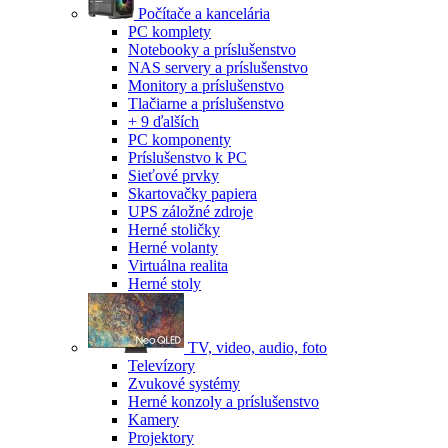
Počítače a kancelária
PC komplety
Notebooky a príslušenstvo
NAS servery a príslušenstvo
Monitory a príslušenstvo
Tlačiarne a príslušenstvo
+ 9 ďalších
PC komponenty
Príslušenstvo k PC
Sieťové prvky
Skartovačky papiera
UPS záložné zdroje
Herné stoličky
Herné volanty
Virtuálna realita
Herné stoly
TV, video, audio, foto
Televízory
Zvukové systémy
Herné konzoly a príslušenstvo
Kamery
Projektory