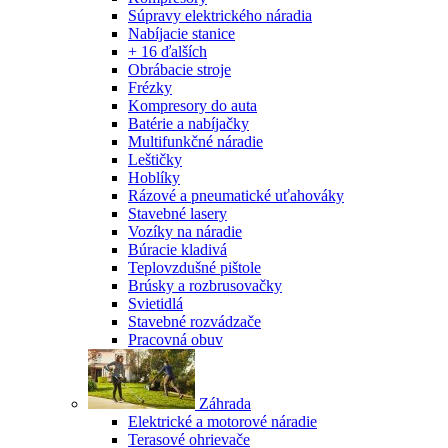
Súpravy elektrického náradia
Nabíjacie stanice
+ 16 ďalších
Obrábacie stroje
Frézky
Kompresory do auta
Batérie a nabíjačky
Multifunkčné náradie
Leštičky
Hoblíky
Rázové a pneumatické uťahováky
Stavebné lasery
Vozíky na náradie
Búracie kladivá
Teplovzdušné pištole
Brúsky a rozbrusovačky
Svietidlá
Stavebné rozvádzače
Pracovná obuv
Záhrada
Elektrické a motorové náradie
Terasové ohrievače