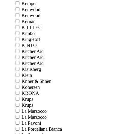
Kemper
Kenwood
Kenwood
Kernau
KILLTEC
Kimbo
KingHoff
KINTO
KitchenAid
KitchenAid
KitchenAid
Klausberg
Klein
Knner & Shnen
Kohersen
KRONA
Krups
Krups
La Marzocco
La Marzocco
La Pavoni
La Porcellana Bianca