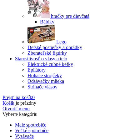
hračky pre dievčatá
Bábiky
Lego
Detské postieľky a ohrádky
Zberateľské figúrky
Starostlivosť o vlasy a telo
Elektrické zubné kefky
Epilátory
Holiace strojčeky
Odsávačky mlieka
Strihače vlasov
Prejsť na košík
0
Košík
je prázdny
Otvoriť menu
Vyberte kategóriu
Malé spotrebiče
Veľké spotrebiče
Vysávače