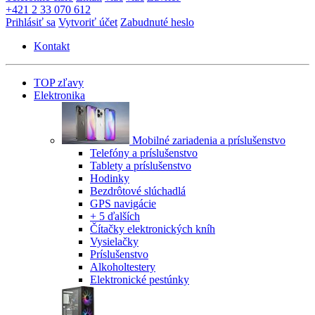
+421 2 33 070 612
Prihlásiť sa
Vytvoriť účet
Zabudnuté heslo
Kontakt
TOP zľavy
Elektronika
Mobilné zariadenia a príslušenstvo
Telefóny a príslušenstvo
Tablety a príslušenstvo
Hodinky
Bezdrôtové slúchadlá
GPS navigácie
+ 5 ďalších
Čítačky elektronických kníh
Vysielačky
Príslušenstvo
Alkoholtestery
Elektronické pestúnky