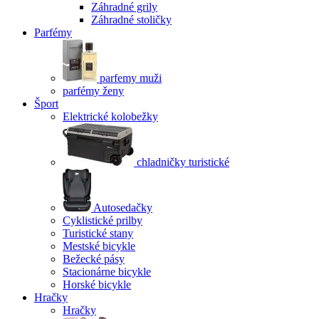
Záhradné grily
Záhradné stoličky
Parfémy
parfemy muži
parfémy ženy
Šport
Elektrické kolobežky
chladničky turistické
Autosedačky
Cyklistické prilby
Turistické stany
Mestské bicykle
Bežecké pásy
Stacionárne bicykle
Horské bicykle
Hračky
Hračky