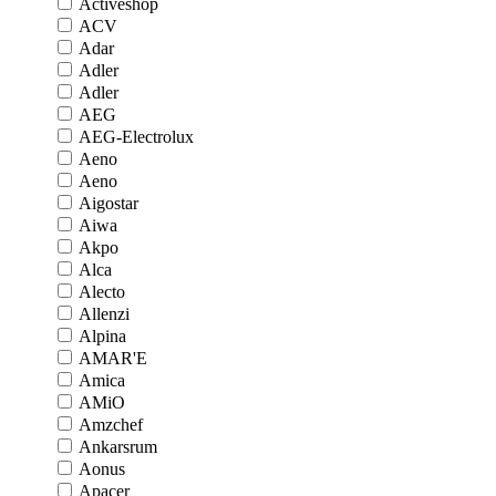
Activeshop
ACV
Adar
Adler
Adler
AEG
AEG-Electrolux
Aeno
Aeno
Aigostar
Aiwa
Akpo
Alca
Alecto
Allenzi
Alpina
AMAR'E
Amica
AMiO
Amzchef
Ankarsrum
Aonus
Apacer