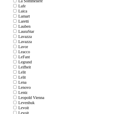
La Sommeliere
Lafe
Laica
Lamart
Laretti
Lauben
LauraStar
Lavazza
Lavazza
Lavor
Leacco
LeFant
Legrand
Leifheit
Lelit
Lelit
Lena
Lenovo
Lentz
Leopold Vienna
Levenhuk
Levoit
Levoit