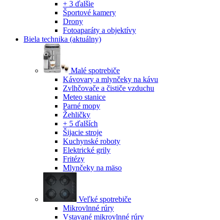
+ 3 ďalšie
Športové kamery
Drony
Fotoaparáty a objektívy
Biela technika
(aktuálny)
Malé spotrebiče
Kávovary a mlynčeky na kávu
Zvlhčovače a čističe vzduchu
Meteo stanice
Parné mopy
Žehličky
+ 5 ďalších
Šijacie stroje
Kuchynské roboty
Elektrické grily
Fritézy
Mlynčeky na mäso
Veľké spotrebiče
Mikrovlnné rúry
Vstavané mikrovlnné rúry