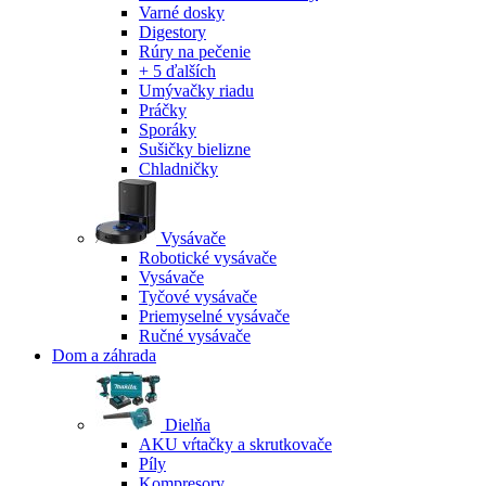
Varné dosky
Digestory
Rúry na pečenie
+ 5 ďalších
Umývačky riadu
Práčky
Sporáky
Sušičky bielizne
Chladničky
Vysávače
Robotické vysávače
Vysávače
Tyčové vysávače
Priemyselné vysávače
Ručné vysávače
Dom a záhrada
Dielňa
AKU vŕtačky a skrutkovače
Píly
Kompresory