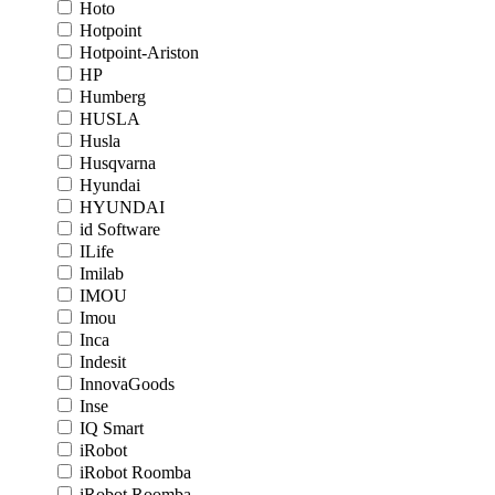
Hoto
Hotpoint
Hotpoint-Ariston
HP
Humberg
HUSLA
Husla
Husqvarna
Hyundai
HYUNDAI
id Software
ILife
Imilab
IMOU
Imou
Inca
Indesit
InnovaGoods
Inse
IQ Smart
iRobot
iRobot Roomba
iRobot Roomba