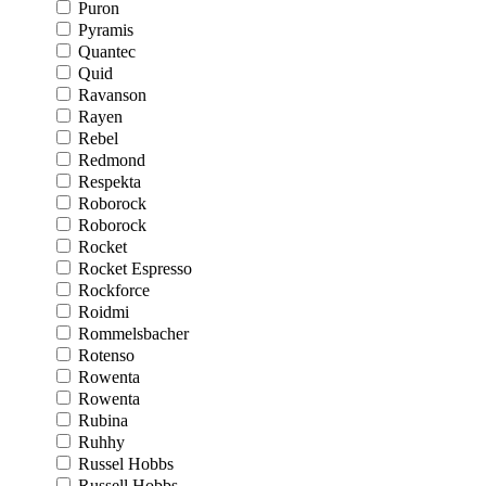
Puron
Pyramis
Quantec
Quid
Ravanson
Rayen
Rebel
Redmond
Respekta
Roborock
Roborock
Rocket
Rocket Espresso
Rockforce
Roidmi
Rommelsbacher
Rotenso
Rowenta
Rowenta
Rubina
Ruhhy
Russel Hobbs
Russell Hobbs