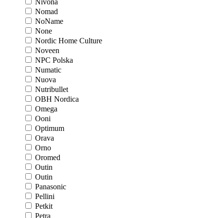
Nivona
Nomad
NoName
None
Nordic Home Culture
Noveen
NPC Polska
Numatic
Nuova
Nutribullet
OBH Nordica
Omega
Ooni
Optimum
Orava
Orno
Oromed
Outin
Outin
Panasonic
Pellini
Petkit
Petra