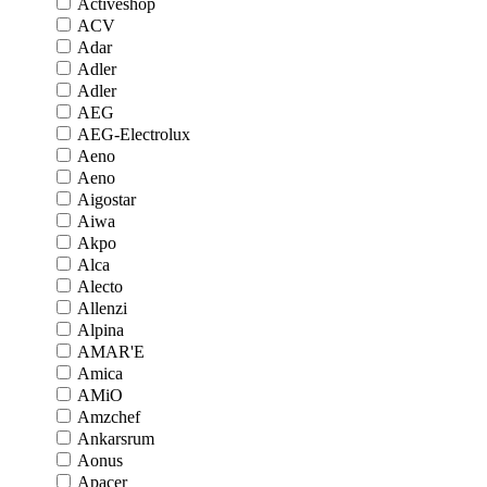
Activeshop
ACV
Adar
Adler
Adler
AEG
AEG-Electrolux
Aeno
Aeno
Aigostar
Aiwa
Akpo
Alca
Alecto
Allenzi
Alpina
AMAR'E
Amica
AMiO
Amzchef
Ankarsrum
Aonus
Apacer