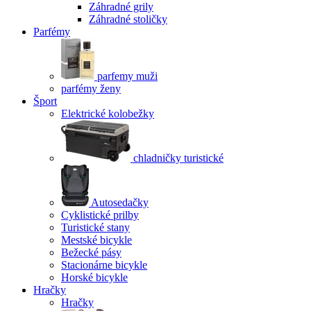
Záhradné grily
Záhradné stoličky
Parfémy
parfemy muži
parfémy ženy
Šport
Elektrické kolobežky
chladničky turistické
Autosedačky
Cyklistické prilby
Turistické stany
Mestské bicykle
Bežecké pásy
Stacionárne bicykle
Horské bicykle
Hračky
Hračky