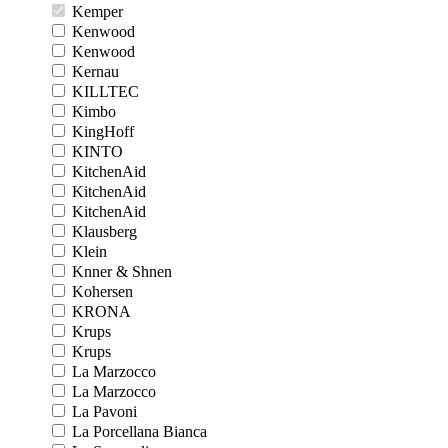
Kemper
Kenwood
Kenwood
Kernau
KILLTEC
Kimbo
KingHoff
KINTO
KitchenAid
KitchenAid
KitchenAid
Klausberg
Klein
Knner & Shnen
Kohersen
KRONA
Krups
Krups
La Marzocco
La Marzocco
La Pavoni
La Porcellana Bianca