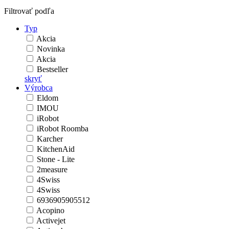
Filtrovať podľa
Typ
Akcia
Novinka
Akcia
Bestseller
skryť
Výrobca
Eldom
IMOU
iRobot
iRobot Roomba
Karcher
KitchenAid
Stone - Lite
2measure
4Swiss
4Swiss
6936905905512
Acopino
Activejet