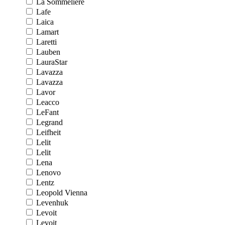
La Sommeliere
Lafe
Laica
Lamart
Laretti
Lauben
LauraStar
Lavazza
Lavazza
Lavor
Leacco
LeFant
Legrand
Leifheit
Lelit
Lelit
Lena
Lenovo
Lentz
Leopold Vienna
Levenhuk
Levoit
Levoit