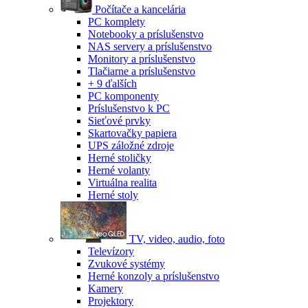
Počítače a kancelária
PC komplety
Notebooky a príslušenstvo
NAS servery a príslušenstvo
Monitory a príslušenstvo
Tlačiarne a príslušenstvo
+ 9 ďalších
PC komponenty
Príslušenstvo k PC
Sieťové prvky
Skartovačky papiera
UPS záložné zdroje
Herné stoličky
Herné volanty
Virtuálna realita
Herné stoly
TV, video, audio, foto
Televízory
Zvukové systémy
Herné konzoly a príslušenstvo
Kamery
Projektory