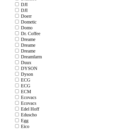
DJI
DJI
Doerr
Dometic
Domo
Dr. Coffee
Dreame
Dreame
Dreame
Dreamfarm
Duux
DYSON
Dyson
ECG
ECG
ECM
Ecovacs
Ecovacs
Edel Hoff
Eduscho
Egg
Eico