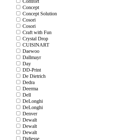
Comfort
Concept
Concept Solution
Cosori
Cosori
Craft with Fun
Crystal Drop
CUISINART
Daewoo
Dallmayr
Day
DD-Print
De Dietrich
Dedra
Deerma
Dell
DeLonghi
DeLonghi
Denver
Dewalt
Dewalt
Dewalt
Didiesse