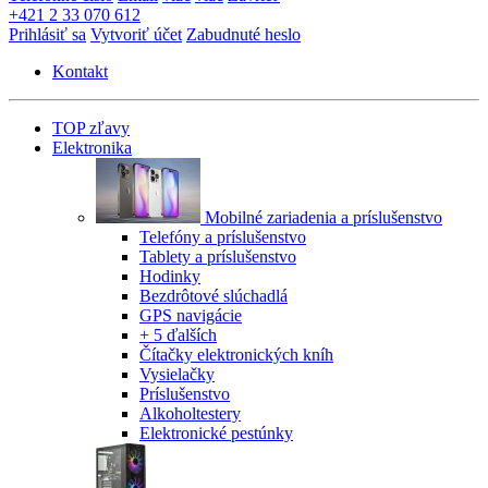
+421 2 33 070 612
Prihlásiť sa
Vytvoriť účet
Zabudnuté heslo
Kontakt
TOP zľavy
Elektronika
Mobilné zariadenia a príslušenstvo
Telefóny a príslušenstvo
Tablety a príslušenstvo
Hodinky
Bezdrôtové slúchadlá
GPS navigácie
+ 5 ďalších
Čítačky elektronických kníh
Vysielačky
Príslušenstvo
Alkoholtestery
Elektronické pestúnky