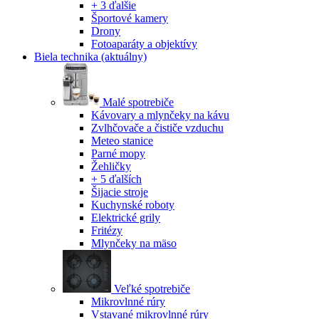
+ 3 ďalšie
Športové kamery
Drony
Fotoaparáty a objektívy
Biela technika
(aktuálny)
Malé spotrebiče
Kávovary a mlynčeky na kávu
Zvlhčovače a čističe vzduchu
Meteo stanice
Parné mopy
Žehličky
+ 5 ďalších
Šijacie stroje
Kuchynské roboty
Elektrické grily
Fritézy
Mlynčeky na mäso
Veľké spotrebiče
Mikrovlnné rúry
Vstavané mikrovlnné rúry