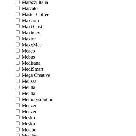
Marazzi Italia
Marcato
Master Coffee
Maxcom
Maxi Cosi
Maximex
Maxtor
MaxxMee
Meaco
Mebus
Medisana
MediSmart
Mega Creative
Melissa
Melitta
Melitta
Memorysolution
Menzer
Menzer
Mesko
Mesko
Metabo
Metaltex