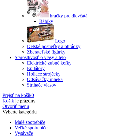
hračky pre dievčatá
Bábiky
Lego
Detské postieľky a ohrádky
Zberateľské figúrky
Starostlivosť o vlasy a telo
Elektrické zubné kefky
Epilátory
Holiace strojčeky
Odsávačky mlieka
Strihače vlasov
Prejsť na košík
0
Košík
je prázdny
Otvoriť menu
Vyberte kategóriu
Malé spotrebiče
Veľké spotrebiče
Vysávače