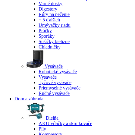
Varné dosky
Digestory
Rúry na pečenie
+ 5 ďalších
Umývačky riadu
Práčky
Sporáky
Sušičky bielizne
Chladničky
Vysávače
Robotické vysávače
Vysávače
Tyčové vysávače
Priemyselné vysávače
Ručné vysávače
Dom a záhrada
Dielňa
AKU vŕtačky a skrutkovače
Píly
Kompresory