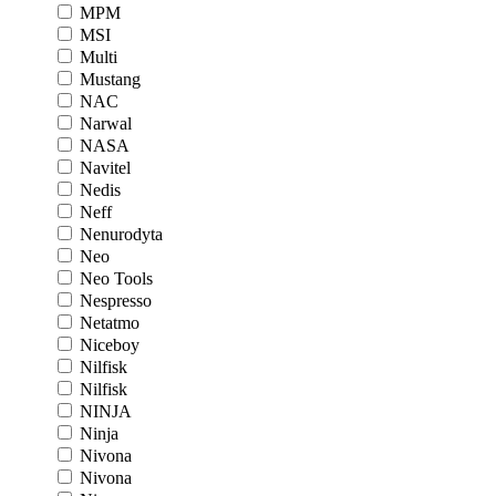
MPM
MSI
Multi
Mustang
NAC
Narwal
NASA
Navitel
Nedis
Neff
Nenurodyta
Neo
Neo Tools
Nespresso
Netatmo
Niceboy
Nilfisk
Nilfisk
NINJA
Ninja
Nivona
Nivona