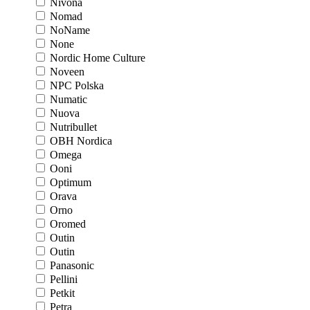
Nivona
Nomad
NoName
None
Nordic Home Culture
Noveen
NPC Polska
Numatic
Nuova
Nutribullet
OBH Nordica
Omega
Ooni
Optimum
Orava
Orno
Oromed
Outin
Outin
Panasonic
Pellini
Petkit
Petra