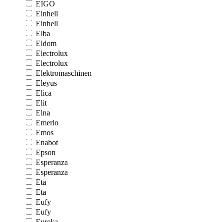
EIGO
Einhell
Einhell
Elba
Eldom
Electrolux
Electrolux
Elektromaschinen
Eleyus
Elica
Elit
Elna
Emerio
Emos
Enabot
Epson
Esperanza
Esperanza
Eta
Eta
Eufy
Eufy
Eureka