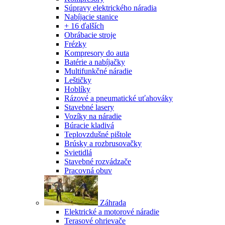
Súpravy elektrického náradia
Nabíjacie stanice
+ 16 ďalších
Obrábacie stroje
Frézky
Kompresory do auta
Batérie a nabíjačky
Multifunkčné náradie
Leštičky
Hoblíky
Rázové a pneumatické uťahováky
Stavebné lasery
Vozíky na náradie
Búracie kladivá
Teplovzdušné pištole
Brúsky a rozbrusovačky
Svietidlá
Stavebné rozvádzače
Pracovná obuv
Záhrada
Elektrické a motorové náradie
Terasové ohrievače