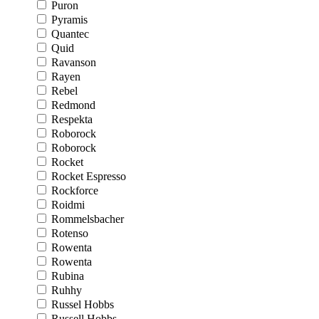
Puron
Pyramis
Quantec
Quid
Ravanson
Rayen
Rebel
Redmond
Respekta
Roborock
Roborock
Rocket
Rocket Espresso
Rockforce
Roidmi
Rommelsbacher
Rotenso
Rowenta
Rowenta
Rubina
Ruhhy
Russel Hobbs
Russell Hobbs