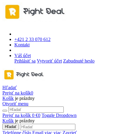
+421 2 33 070 612
Kontakt
Váš účet
Prihlásiť sa
Vytvoriť účet
Zabudnuté heslo
Hľadať
Prejsť na košík
0
Košík
je prázdny
Otvoriť menu
Prejsť na košík
0 €
0
Toggle Dropdown
Košík
je prázdny
Hľadať
Telefónne číslo
Email
viac
viac
Zavrieť