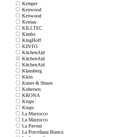
Kemper
Kenwood
Kenwood
Kernau
KILLTEC
Kimbo
KingHoff
KINTO
KitchenAid
KitchenAid
KitchenAid
Klausberg
Klein
Knner & Shnen
Kohersen
KRONA
Krups
Krups
La Marzocco
La Marzocco
La Pavoni
La Porcellana Bianca