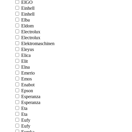
EIGO
Einhell
Einhell
Elba
Eldom
Electrolux
Electrolux
Elektromaschinen
Eleyus
Elica
Elit
Elna
Emerio
Emos
Enabot
Epson
Esperanza
Esperanza
Eta
Eta
Eufy
Eufy
Eureka