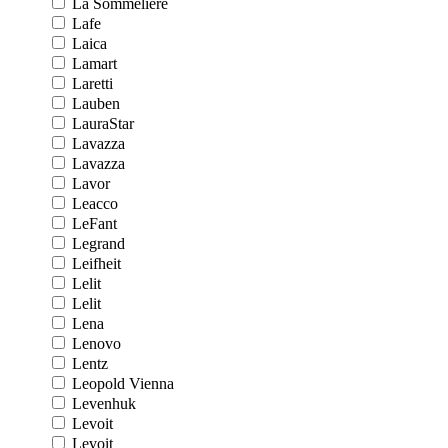
La Sommeliere
Lafe
Laica
Lamart
Laretti
Lauben
LauraStar
Lavazza
Lavazza
Lavor
Leacco
LeFant
Legrand
Leifheit
Lelit
Lelit
Lena
Lenovo
Lentz
Leopold Vienna
Levenhuk
Levoit
Levoit