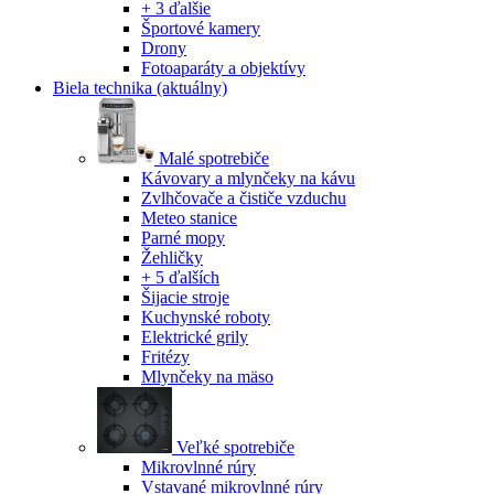
+ 3 ďalšie
Športové kamery
Drony
Fotoaparáty a objektívy
Biela technika
(aktuálny)
Malé spotrebiče
Kávovary a mlynčeky na kávu
Zvlhčovače a čističe vzduchu
Meteo stanice
Parné mopy
Žehličky
+ 5 ďalších
Šijacie stroje
Kuchynské roboty
Elektrické grily
Fritézy
Mlynčeky na mäso
Veľké spotrebiče
Mikrovlnné rúry
Vstavané mikrovlnné rúry