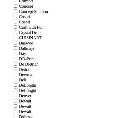
Comfort
Concept
Concept Solution
Cosori
Cosori
Craft with Fun
Crystal Drop
CUISINART
Daewoo
Dallmayr
Day
DD-Print
De Dietrich
Dedra
Deerma
Dell
DeLonghi
DeLonghi
Denver
Dewalt
Dewalt
Dewalt
Didiesse