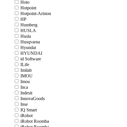
Hoto
Hotpoint
Hotpoint-Ariston
HP
Humberg
HUSLA
Husla
Husqvarna
Hyundai
HYUNDAI
id Software
ILife
Imilab
IMOU
Imou
Inca
Indesit
InnovaGoods
Inse
IQ Smart
iRobot
iRobot Roomba
iRobot Roomba