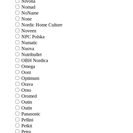
Nivona
Nomad
NoName
None
Nordic Home Culture
Noveen
NPC Polska
Numatic
Nuova
Nutribullet
OBH Nordica
Omega
Ooni
Optimum
Orava
Orno
Oromed
Outin
Outin
Panasonic
Pellini
Petkit
Petra