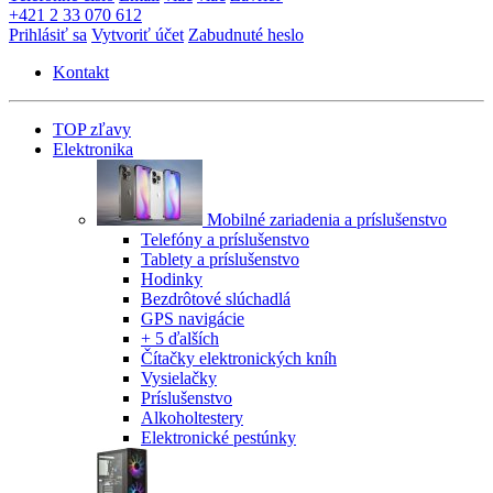
+421 2 33 070 612
Prihlásiť sa
Vytvoriť účet
Zabudnuté heslo
Kontakt
TOP zľavy
Elektronika
Mobilné zariadenia a príslušenstvo
Telefóny a príslušenstvo
Tablety a príslušenstvo
Hodinky
Bezdrôtové slúchadlá
GPS navigácie
+ 5 ďalších
Čítačky elektronických kníh
Vysielačky
Príslušenstvo
Alkoholtestery
Elektronické pestúnky