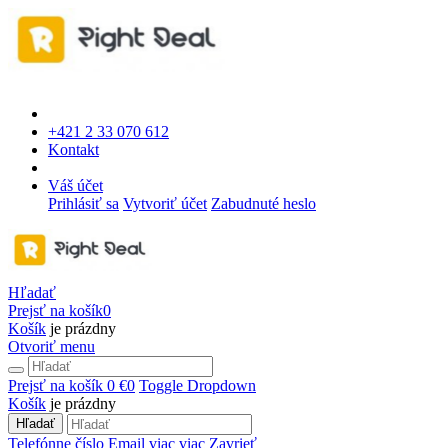
+421 2 33 070 612
Kontakt
Váš účet
Prihlásiť sa
Vytvoriť účet
Zabudnuté heslo
Hľadať
Prejsť na košík
0
Košík
je prázdny
Otvoriť menu
Prejsť na košík
0 €
0
Toggle Dropdown
Košík
je prázdny
Hľadať
Telefónne číslo
Email
viac
viac
Zavrieť