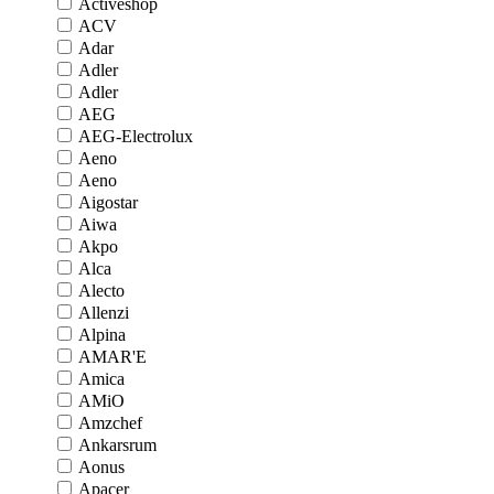
Activeshop
ACV
Adar
Adler
Adler
AEG
AEG-Electrolux
Aeno
Aeno
Aigostar
Aiwa
Akpo
Alca
Alecto
Allenzi
Alpina
AMAR'E
Amica
AMiO
Amzchef
Ankarsrum
Aonus
Apacer