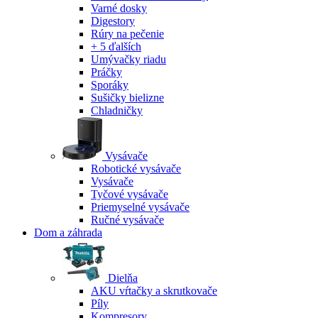
Varné dosky
Digestory
Rúry na pečenie
+ 5 ďalších
Umývačky riadu
Práčky
Sporáky
Sušičky bielizne
Chladničky
Vysávače
Robotické vysávače
Vysávače
Tyčové vysávače
Priemyselné vysávače
Ručné vysávače
Dom a záhrada
Dielňa
AKU vŕtačky a skrutkovače
Píly
Kompresory