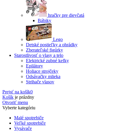
hračky pre dievčatá
Bábiky
Lego
Detské postieľky a ohrádky
Zberateľské figúrky
Starostlivosť o vlasy a telo
Elektrické zubné kefky
Epilátory
Holiace strojčeky
Odsávačky mlieka
Strihače vlasov
Prejsť na košík
0
Košík
je prázdny
Otvoriť menu
Vyberte kategóriu
Malé spotrebiče
Veľké spotrebiče
Vysávače