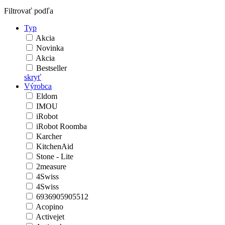
Filtrovať podľa
Typ
Akcia
Novinka
Akcia
Bestseller
skryť
Výrobca
Eldom
IMOU
iRobot
iRobot Roomba
Karcher
KitchenAid
Stone - Lite
2measure
4Swiss
4Swiss
6936905905512
Acopino
Activejet