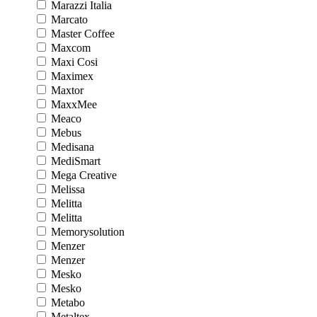
Marazzi Italia
Marcato
Master Coffee
Maxcom
Maxi Cosi
Maximex
Maxtor
MaxxMee
Meaco
Mebus
Medisana
MediSmart
Mega Creative
Melissa
Melitta
Melitta
Memorysolution
Menzer
Menzer
Mesko
Mesko
Metabo
Metaltex