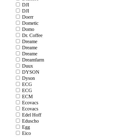
DJI
DJI
Doerr
Dometic
Domo
Dr. Coffee
Dreame
Dreame
Dreame
Dreamfarm
Duux
DYSON
Dyson
ECG
ECG
ECM
Ecovacs
Ecovacs
Edel Hoff
Eduscho
Egg
Eico