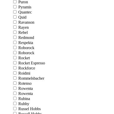
Puron
Pyramis
Quantec
Quid
Ravanson
Rayen
Rebel
Redmond
Respekta
Roborock
Roborock
Rocket
Rocket Espresso
Rockforce
Roidmi
Rommelsbacher
Rotenso
Rowenta
Rowenta
Rubina
Ruhhy
Russel Hobbs
Russell Hobbs