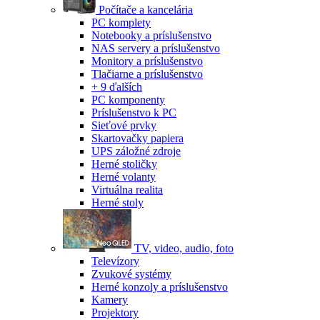
Počítače a kancelária
PC komplety
Notebooky a príslušenstvo
NAS servery a príslušenstvo
Monitory a príslušenstvo
Tlačiarne a príslušenstvo
+ 9 ďalších
PC komponenty
Príslušenstvo k PC
Sieťové prvky
Skartovačky papiera
UPS záložné zdroje
Herné stoličky
Herné volanty
Virtuálna realita
Herné stoly
TV, video, audio, foto
Televízory
Zvukové systémy
Herné konzoly a príslušenstvo
Kamery
Projektory