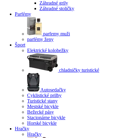
Záhradné grily
Záhradné stoličky
Parfémy
parfemy muži
parfémy ženy
Šport
Elektrické kolobežky
chladničky turistické
Autosedačky
Cyklistické prilby
Turistické stany
Mestské bicykle
Bežecké pásy
Stacionárne bicykle
Horské bicykle
Hračky
Hračky