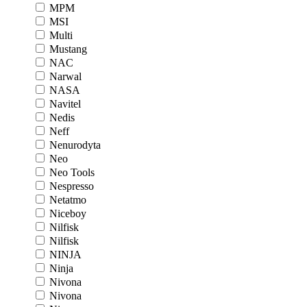
MPM
MSI
Multi
Mustang
NAC
Narwal
NASA
Navitel
Nedis
Neff
Nenurodyta
Neo
Neo Tools
Nespresso
Netatmo
Niceboy
Nilfisk
Nilfisk
NINJA
Ninja
Nivona
Nivona