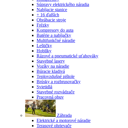
Súpravy elektrického náradia
Nabíjacie stanice
+ 16 ďalších
Obrábacie stroje
Frézky
Kompresory do auta
Batérie a nabíjačky
Multifunkčné náradie
Leštičky
Hoblíky
Rázové a pneumatické uťahováky
Stavebné lasery
Vozíky na náradie
Búracie kladivá
Teplovzdušné pištole
Brúsky a rozbrusovačky
Svietidlá
Stavebné rozvádzače
Pracovná obuv
Záhrada
Elektrické a motorové náradie
Terasové ohrievače