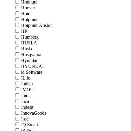
Honiture
Hoover
Hoto
Hotpoint
Hotpoint-Ariston
HP
Humberg
HUSLA
Husla
Husqvarna
Hyundai
HYUNDAI
id Software
ILife
Imilab
IMOU
Imou
Inca
Indesit
InnovaGoods
Inse
IQ Smart
iRobot