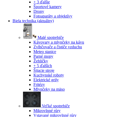
+ 3 ďalšie
Športové kamery
Drony
Fotoaparáty a objektívy
Biela technika
(aktuálny)
Malé spotrebiče
Kávovary a mlynčeky na kávu
Zvlhčovače a čističe vzduchu
Meteo stanice
Parné mopy
Žehličky
+ 5 ďalších
Šijacie stroje
Kuchynské roboty
Elektrické grily
Fritézy
Mlynčeky na mäso
Veľké spotrebiče
Mikrovlnné rúry
Vstavané mikrovlnné rúry