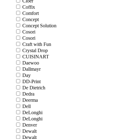
Cloer
Coffix
Comfort
Concept
Concept Solution
Cosori
Cosori
Craft with Fun
Crystal Drop
CUISINART
Daewoo
Dallmayr
Day
DD-Print
De Dietrich
Dedra
Deerma
Dell
DeLonghi
DeLonghi
Denver
Dewalt
Dewalt