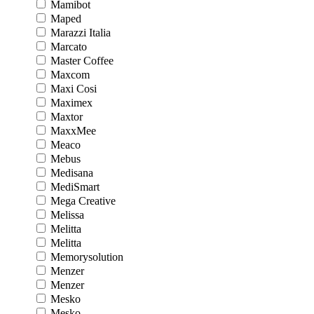
Mamibot
Maped
Marazzi Italia
Marcato
Master Coffee
Maxcom
Maxi Cosi
Maximex
Maxtor
MaxxMee
Meaco
Mebus
Medisana
MediSmart
Mega Creative
Melissa
Melitta
Melitta
Memorysolution
Menzer
Menzer
Mesko
Mesko