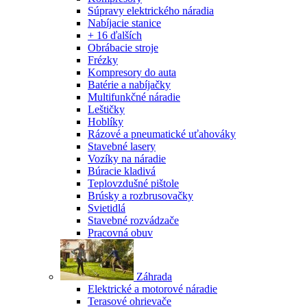
Súpravy elektrického náradia
Nabíjacie stanice
+ 16 ďalších
Obrábacie stroje
Frézky
Kompresory do auta
Batérie a nabíjačky
Multifunkčné náradie
Leštičky
Hoblíky
Rázové a pneumatické uťahováky
Stavebné lasery
Vozíky na náradie
Búracie kladivá
Teplovzdušné pištole
Brúsky a rozbrusovačky
Svietidlá
Stavebné rozvádzače
Pracovná obuv
Záhrada
Elektrické a motorové náradie
Terasové ohrievače