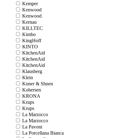
Kemper
Kenwood
Kenwood
Kernau
KILLTEC
Kimbo
KingHoff
KINTO
KitchenAid
KitchenAid
KitchenAid
Klausberg
Klein
Knner & Shnen
Kohersen
KRONA
Krups
Krups
La Marzocco
La Marzocco
La Pavoni
La Porcellana Bianca