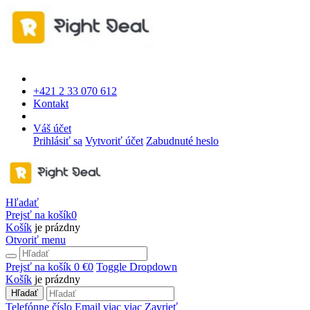
+421 2 33 070 612
Kontakt
Váš účet
Prihlásiť sa
Vytvoriť účet
Zabudnuté heslo
Hľadať
Prejsť na košík
0
Košík
je prázdny
Otvoriť menu
Prejsť na košík
0 €
0
Toggle Dropdown
Košík
je prázdny
Hľadať
Telefónne číslo
Email
viac
viac
Zavrieť