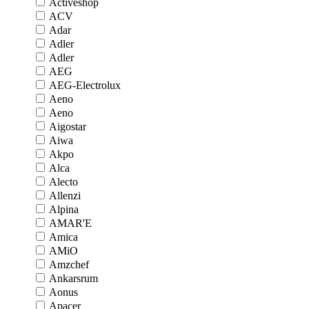
Activeshop
ACV
Adar
Adler
Adler
AEG
AEG-Electrolux
Aeno
Aeno
Aigostar
Aiwa
Akpo
Alca
Alecto
Allenzi
Alpina
AMAR'E
Amica
AMiO
Amzchef
Ankarsrum
Aonus
Apacer