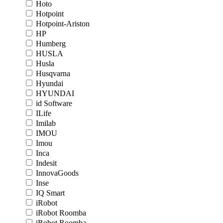
Hoto
Hotpoint
Hotpoint-Ariston
HP
Humberg
HUSLA
Husla
Husqvarna
Hyundai
HYUNDAI
id Software
ILife
Imilab
IMOU
Imou
Inca
Indesit
InnovaGoods
Inse
IQ Smart
iRobot
iRobot Roomba
iRobot Roomba