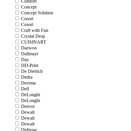
Comfort
Concept
Concept Solution
Cosori
Cosori
Craft with Fun
Crystal Drop
CUISINART
Daewoo
Dallmayr
Day
DD-Print
De Dietrich
Dedra
Deerma
Dell
DeLonghi
DeLonghi
Denver
Dewalt
Dewalt
Dewalt
Didiesse