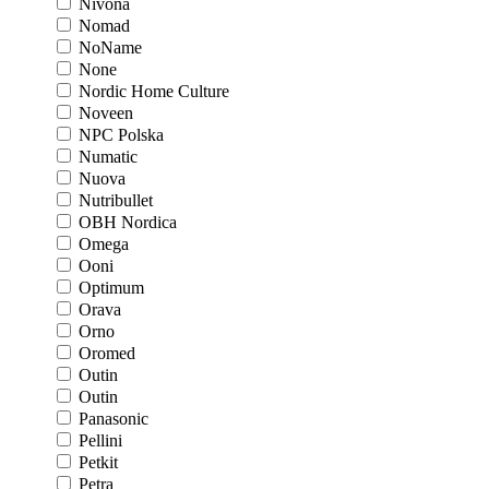
Nivona
Nomad
NoName
None
Nordic Home Culture
Noveen
NPC Polska
Numatic
Nuova
Nutribullet
OBH Nordica
Omega
Ooni
Optimum
Orava
Orno
Oromed
Outin
Outin
Panasonic
Pellini
Petkit
Petra