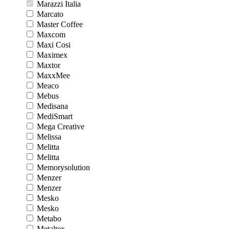
Marazzi Italia
Marcato
Master Coffee
Maxcom
Maxi Cosi
Maximex
Maxtor
MaxxMee
Meaco
Mebus
Medisana
MediSmart
Mega Creative
Melissa
Melitta
Melitta
Memorysolution
Menzer
Menzer
Mesko
Mesko
Metabo
Metaltex