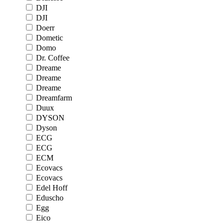
DJI
DJI
Doerr
Dometic
Domo
Dr. Coffee
Dreame
Dreame
Dreame
Dreamfarm
Duux
DYSON
Dyson
ECG
ECG
ECM
Ecovacs
Ecovacs
Edel Hoff
Eduscho
Egg
Eico