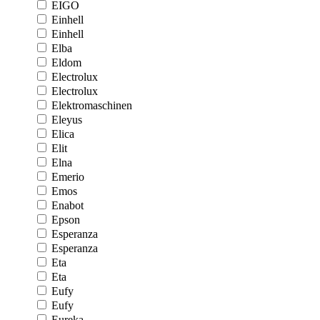
EIGO
Einhell
Einhell
Elba
Eldom
Electrolux
Electrolux
Elektromaschinen
Eleyus
Elica
Elit
Elna
Emerio
Emos
Enabot
Epson
Esperanza
Esperanza
Eta
Eta
Eufy
Eufy
Eureka