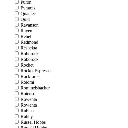
Puron
Pyramis
Quantec
Quid
Ravanson
Rayen
Rebel
Redmond
Respekta
Roborock
Roborock
Rocket
Rocket Espresso
Rockforce
Roidmi
Rommelsbacher
Rotenso
Rowenta
Rowenta
Rubina
Ruhhy
Russel Hobbs
Russell Hobbs