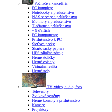
Počítače a kancelária
PC komplety
Notebooky a príslušenstvo
NAS servery a príslušenstvo
Monitory a príslušenstvo
Tlačiarne a príslušenstvo
+ 9 ďalších
PC komponenty
Príslušenstvo k PC
Sieťové prvky
Skartovačky papiera
UPS záložné zdroje
Herné stoličky
Herné volanty
Virtuálna realita
Herné stoly
TV, video, audio, foto
Televízory
Zvukové systémy
Herné konzoly a príslušenstvo
Kamery
Projektory