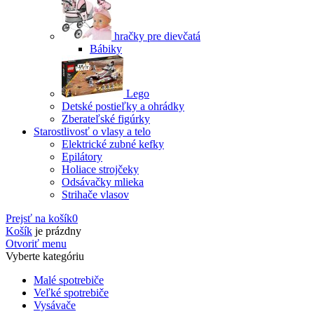
hračky pre dievčatá
Bábiky
Lego
Detské postieľky a ohrádky
Zberateľské figúrky
Starostlivosť o vlasy a telo
Elektrické zubné kefky
Epilátory
Holiace strojčeky
Odsávačky mlieka
Strihače vlasov
Prejsť na košík
0
Košík
je prázdny
Otvoriť menu
Vyberte kategóriu
Malé spotrebiče
Veľké spotrebiče
Vysávače