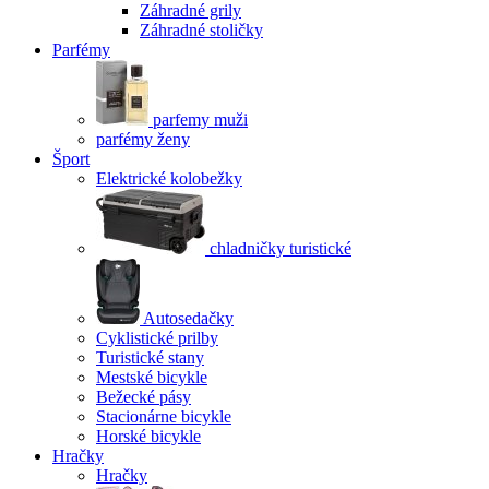
Záhradné grily
Záhradné stoličky
Parfémy
parfemy muži
parfémy ženy
Šport
Elektrické kolobežky
chladničky turistické
Autosedačky
Cyklistické prilby
Turistické stany
Mestské bicykle
Bežecké pásy
Stacionárne bicykle
Horské bicykle
Hračky
Hračky