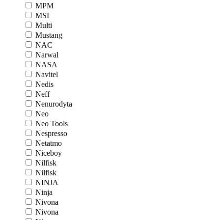
MPM
MSI
Multi
Mustang
NAC
Narwal
NASA
Navitel
Nedis
Neff
Nenurodyta
Neo
Neo Tools
Nespresso
Netatmo
Niceboy
Nilfisk
Nilfisk
NINJA
Ninja
Nivona
Nivona