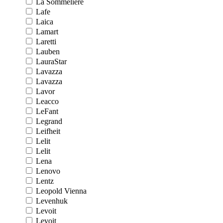
La Sommeliere
Lafe
Laica
Lamart
Laretti
Lauben
LauraStar
Lavazza
Lavazza
Lavor
Leacco
LeFant
Legrand
Leifheit
Lelit
Lelit
Lena
Lenovo
Lentz
Leopold Vienna
Levenhuk
Levoit
Levoit