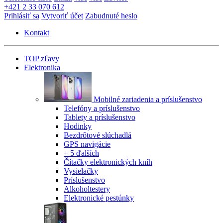
+421 2 33 070 612
Prihlásiť sa
Vytvoriť účet
Zabudnuté heslo
Kontakt
TOP zľavy
Elektronika
Mobilné zariadenia a príslušenstvo
Telefóny a príslušenstvo
Tablety a príslušenstvo
Hodinky
Bezdrôtové slúchadlá
GPS navigácie
+ 5 ďalších
Čítačky elektronických kníh
Vysielačky
Príslušenstvo
Alkoholtestery
Elektronické pestúnky