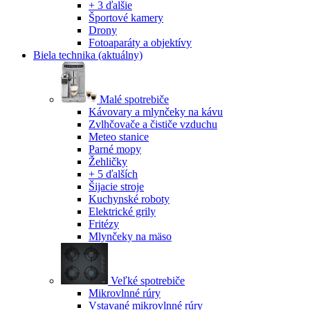
+ 3 ďalšie
Športové kamery
Drony
Fotoaparáty a objektívy
Biela technika
(aktuálny)
Malé spotrebiče
Kávovary a mlynčeky na kávu
Zvlhčovače a čističe vzduchu
Meteo stanice
Parné mopy
Žehličky
+ 5 ďalších
Šijacie stroje
Kuchynské roboty
Elektrické grily
Fritézy
Mlynčeky na mäso
Veľké spotrebiče
Mikrovlnné rúry
Vstavané mikrovlnné rúry