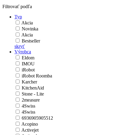
Filtrovať podľa
Typ
Akcia
Novinka
Akcia
Bestseller
skryť
Výrobca
Eldom
IMOU
iRobot
iRobot Roomba
Karcher
KitchenAid
Stone - Lite
2measure
4Swiss
4Swiss
6936905905512
Acopino
Activejet