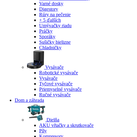
Varné dosky
Digestory
Rúry na pečenie
+ 5 ďalších
Umývačky riadu
Práčky
Sporáky
Sušičky bielizne
Chladničky
Vysávače
Robotické vysávače
Vysávače
Tyčové vysávače
Priemyselné vysávače
Ručné vysávače
Dom a záhrada
Dielňa
AKU vŕtačky a skrutkovače
Píly
Kompresory