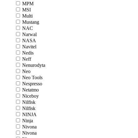
MPM
MSI
Multi
Mustang
NAC
Narwal
NASA
Navitel
Nedis
Neff
Nenurodyta
Neo
Neo Tools
Nespresso
Netatmo
Niceboy
Nilfisk
Nilfisk
NINJA
Ninja
Nivona
Nivona