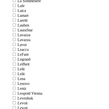
La Sommeliere
Lafe
Laica
Lamart
Laretti
Lauben
LauraStar
Lavazza
Lavazza
Lavor
Leacco
LeFant
Legrand
Leifheit
Lelit
Lelit
Lena
Lenovo
Lentz
Leopold Vienna
Levenhuk
Levoit
Levoit