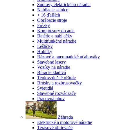
Súpravy elektrického náradia
Nabíjacie stanice
+ 16 ďalších
Obrábacie stroje
Frézky
Kompresory do auta
Batérie a nabíjačky
Multifunkčné náradie
Leštičky
Hoblíky
Rázové a pneumatické uťahováky
Stavebné lasery
Vozíky na náradie
Búracie kladivá
Teplovzdušné pištole
Brúsky a rozbrusovačky
Svietidlá
Stavebné rozvádzače
Pracovná obuv
Záhrada
Elektrické a motorové náradie
Terasové ohrievače