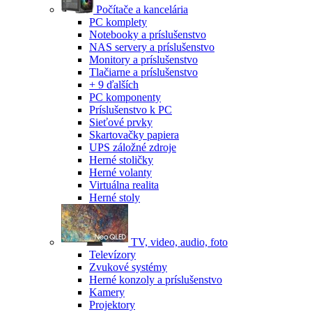
Počítače a kancelária
PC komplety
Notebooky a príslušenstvo
NAS servery a príslušenstvo
Monitory a príslušenstvo
Tlačiarne a príslušenstvo
+ 9 ďalších
PC komponenty
Príslušenstvo k PC
Sieťové prvky
Skartovačky papiera
UPS záložné zdroje
Herné stoličky
Herné volanty
Virtuálna realita
Herné stoly
TV, video, audio, foto
Televízory
Zvukové systémy
Herné konzoly a príslušenstvo
Kamery
Projektory