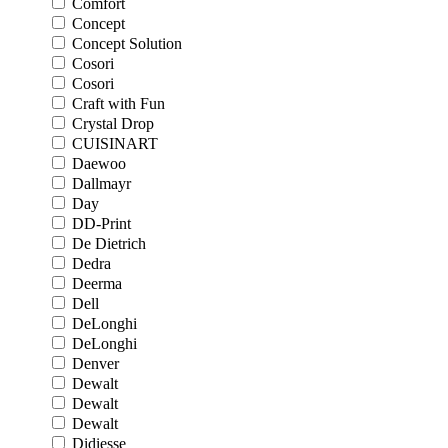
Comfort
Concept
Concept Solution
Cosori
Cosori
Craft with Fun
Crystal Drop
CUISINART
Daewoo
Dallmayr
Day
DD-Print
De Dietrich
Dedra
Deerma
Dell
DeLonghi
DeLonghi
Denver
Dewalt
Dewalt
Dewalt
Didiesse