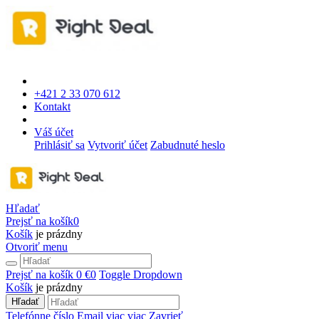
+421 2 33 070 612
Kontakt
Váš účet
Prihlásiť sa
Vytvoriť účet
Zabudnuté heslo
Hľadať
Prejsť na košík
0
Košík
je prázdny
Otvoriť menu
Prejsť na košík
0 €
0
Toggle Dropdown
Košík
je prázdny
Hľadať
Telefónne číslo
Email
viac
viac
Zavrieť