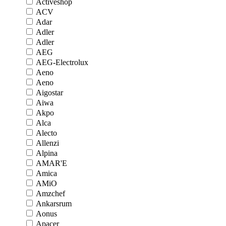
Activeshop
ACV
Adar
Adler
Adler
AEG
AEG-Electrolux
Aeno
Aeno
Aigostar
Aiwa
Akpo
Alca
Alecto
Allenzi
Alpina
AMAR'E
Amica
AMiO
Amzchef
Ankarsrum
Aonus
Apacer