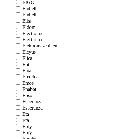
EIGO
Einhell
Einhell
Elba
Eldom
Electrolux
Electrolux
Elektromaschinen
Eleyus
Elica
Elit
Elna
Emerio
Emos
Enabot
Epson
Esperanza
Esperanza
Eta
Eta
Eufy
Eufy
Eureka