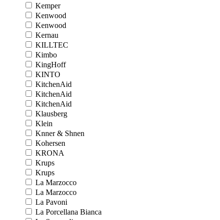
Kemper
Kenwood
Kenwood
Kernau
KILLTEC
Kimbo
KingHoff
KINTO
KitchenAid
KitchenAid
KitchenAid
Klausberg
Klein
Knner & Shnen
Kohersen
KRONA
Krups
Krups
La Marzocco
La Marzocco
La Pavoni
La Porcellana Bianca