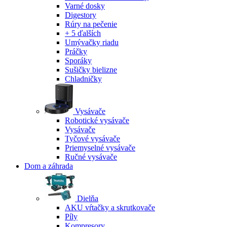
Varné dosky
Digestory
Rúry na pečenie
+ 5 ďalších
Umývačky riadu
Práčky
Sporáky
Sušičky bielizne
Chladničky
Vysávače
Robotické vysávače
Vysávače
Tyčové vysávače
Priemyselné vysávače
Ručné vysávače
Dom a záhrada
Dielňa
AKU vŕtačky a skrutkovače
Píly
Kompresory