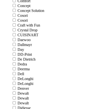
Comfort
Concept
Concept Solution
Cosori
Cosori
Craft with Fun
Crystal Drop
CUISINART
Daewoo
Dallmayr
Day
DD-Print
De Dietrich
Dedra
Deerma
Dell
DeLonghi
DeLonghi
Denver
Dewalt
Dewalt
Dewalt
Didiesse