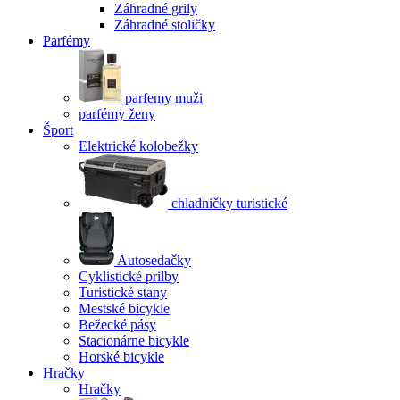
Záhradné grily
Záhradné stoličky
Parfémy
parfemy muži
parfémy ženy
Šport
Elektrické kolobežky
chladničky turistické
Autosedačky
Cyklistické prilby
Turistické stany
Mestské bicykle
Bežecké pásy
Stacionárne bicykle
Horské bicykle
Hračky
Hračky