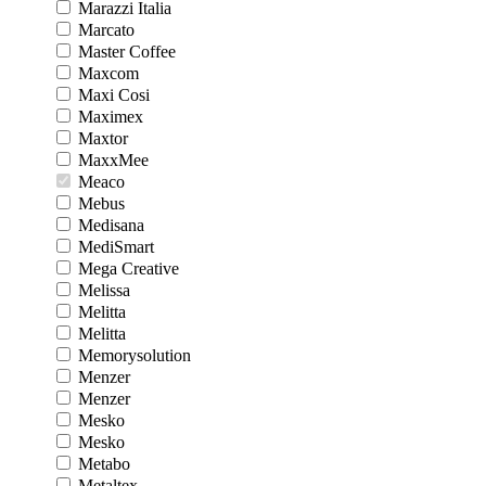
Marazzi Italia
Marcato
Master Coffee
Maxcom
Maxi Cosi
Maximex
Maxtor
MaxxMee
Meaco
Mebus
Medisana
MediSmart
Mega Creative
Melissa
Melitta
Melitta
Memorysolution
Menzer
Menzer
Mesko
Mesko
Metabo
Metaltex