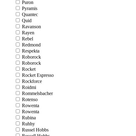
Puron
Pyramis
Quantec
Quid
Ravanson
Rayen
Rebel
Redmond
Respekta
Roborock
Roborock
Rocket
Rocket Espresso
Rockforce
Roidmi
Rommelsbacher
Rotenso
Rowenta
Rowenta
Rubina
Ruhhy
Russel Hobbs
Russell Hobbs