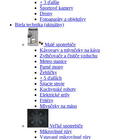
+ 3 ďalšie
Športové kamery
Drony
Fotoaparáty a objektívy
Biela technika
(aktuálny)
Malé spotrebiče
Kávovary a mlynčeky na kávu
Zvlhčovače a čističe vzduchu
Meteo stanice
Parné mopy
Žehličky
+ 5 ďalších
Šijacie stroje
Kuchynské roboty
Elektrické grily
Fritézy
Mlynčeky na mäso
Veľké spotrebiče
Mikrovlnné rúry
Vstavané mikrovlnné rúry