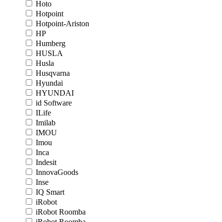
Hoto
Hotpoint
Hotpoint-Ariston
HP
Humberg
HUSLA
Husla
Husqvarna
Hyundai
HYUNDAI
id Software
ILife
Imilab
IMOU
Imou
Inca
Indesit
InnovaGoods
Inse
IQ Smart
iRobot
iRobot Roomba
iRobot Roomba