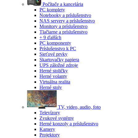
Počítače a kancelária
PC komplety
Notebooky a príslušenstvo
NAS servery a príslušenstvo
Monitory a príslušenstvo
Tlačiarne a príslušenstvo
+ 9 ďalších
PC komponenty
Príslušenstvo k PC
Sieťové prvky
Skartovačky papiera
UPS záložné zdroje
Herné stoličky
Herné volanty
Virtuálna realita
Herné stoly
TV, video, audio, foto
Televízory
Zvukové systémy
Herné konzoly a príslušenstvo
Kamery
Projektory