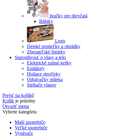
hračky pre dievčatá
Bábiky
Lego
Detské postieľky a ohrádky
Zberateľské figúrky
Starostlivosť o vlasy a telo
Elektrické zubné kefky
Epilátory
Holiace strojčeky
Odsávačky mlieka
Strihače vlasov
Prejsť na košík
0
Košík
je prázdny
Otvoriť menu
Vyberte kategóriu
Malé spotrebiče
Veľké spotrebiče
Vysávače