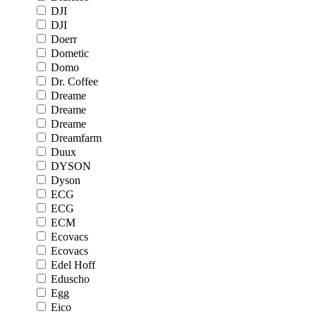
DJI
DJI
Doerr
Dometic
Domo
Dr. Coffee
Dreame
Dreame
Dreame
Dreamfarm
Duux
DYSON
Dyson
ECG
ECG
ECM
Ecovacs
Ecovacs
Edel Hoff
Eduscho
Egg
Eico