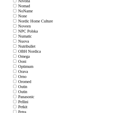
Nivona
Nomad
NoName
None
Nordic Home Culture
Noveen
NPC Polska
Numatic
Nuova
Nutribullet
OBH Nordica
Omega
Ooni
Optimum
Orava
Orno
Oromed
Outin
Outin
Panasonic
Pellini
Petkit
Petra