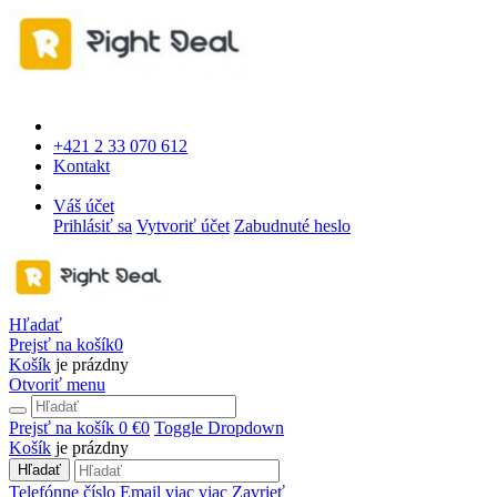
+421 2 33 070 612
Kontakt
Váš účet
Prihlásiť sa
Vytvoriť účet
Zabudnuté heslo
Hľadať
Prejsť na košík
0
Košík
je prázdny
Otvoriť menu
Prejsť na košík
0 €
0
Toggle Dropdown
Košík
je prázdny
Hľadať
Telefónne číslo
Email
viac
viac
Zavrieť