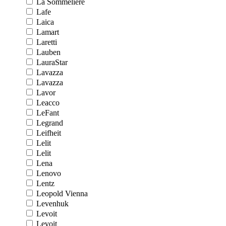
La Sommeliere
Lafe
Laica
Lamart
Laretti
Lauben
LauraStar
Lavazza
Lavazza
Lavor
Leacco
LeFant
Legrand
Leifheit
Lelit
Lelit
Lena
Lenovo
Lentz
Leopold Vienna
Levenhuk
Levoit
Levoit