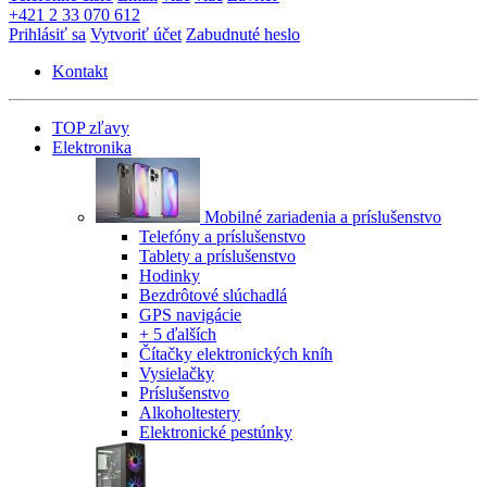
+421 2 33 070 612
Prihlásiť sa
Vytvoriť účet
Zabudnuté heslo
Kontakt
TOP zľavy
Elektronika
Mobilné zariadenia a príslušenstvo
Telefóny a príslušenstvo
Tablety a príslušenstvo
Hodinky
Bezdrôtové slúchadlá
GPS navigácie
+ 5 ďalších
Čítačky elektronických kníh
Vysielačky
Príslušenstvo
Alkoholtestery
Elektronické pestúnky