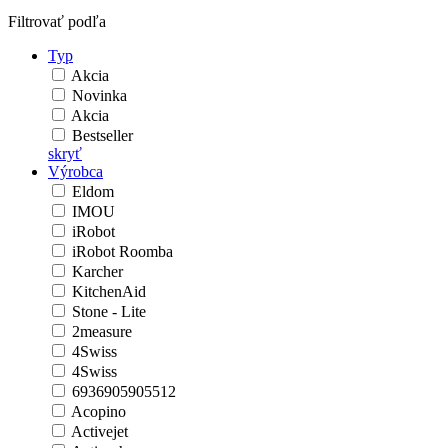
Filtrovať podľa
Typ
Akcia
Novinka
Akcia
Bestseller
skryť
Výrobca
Eldom
IMOU
iRobot
iRobot Roomba
Karcher
KitchenAid
Stone - Lite
2measure
4Swiss
4Swiss
6936905905512
Acopino
Activejet