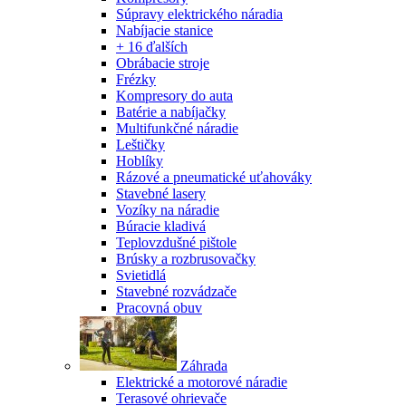
Súpravy elektrického náradia
Nabíjacie stanice
+ 16 ďalších
Obrábacie stroje
Frézky
Kompresory do auta
Batérie a nabíjačky
Multifunkčné náradie
Leštičky
Hoblíky
Rázové a pneumatické uťahováky
Stavebné lasery
Vozíky na náradie
Búracie kladivá
Teplovzdušné pištole
Brúsky a rozbrusovačky
Svietidlá
Stavebné rozvádzače
Pracovná obuv
Záhrada
Elektrické a motorové náradie
Terasové ohrievače