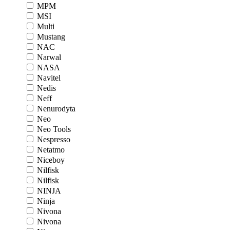
MPM
MSI
Multi
Mustang
NAC
Narwal
NASA
Navitel
Nedis
Neff
Nenurodyta
Neo
Neo Tools
Nespresso
Netatmo
Niceboy
Nilfisk
Nilfisk
NINJA
Ninja
Nivona
Nivona