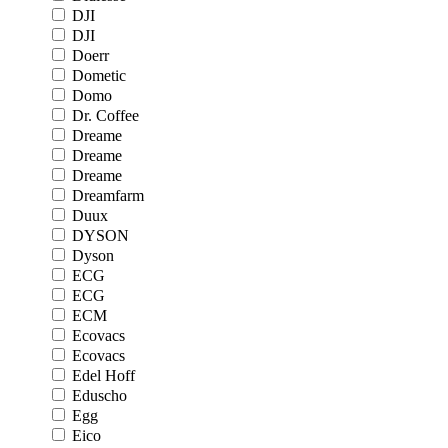
DJI
DJI
Doerr
Dometic
Domo
Dr. Coffee
Dreame
Dreame
Dreame
Dreamfarm
Duux
DYSON
Dyson
ECG
ECG
ECM
Ecovacs
Ecovacs
Edel Hoff
Eduscho
Egg
Eico