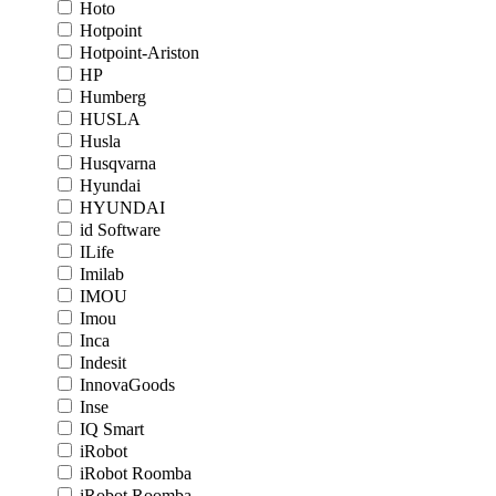
Hoto
Hotpoint
Hotpoint-Ariston
HP
Humberg
HUSLA
Husla
Husqvarna
Hyundai
HYUNDAI
id Software
ILife
Imilab
IMOU
Imou
Inca
Indesit
InnovaGoods
Inse
IQ Smart
iRobot
iRobot Roomba
iRobot Roomba