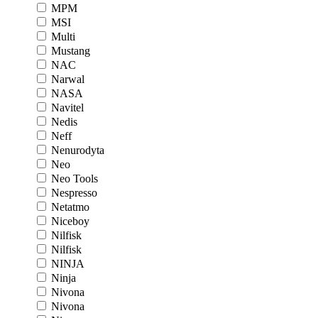
MPM
MSI
Multi
Mustang
NAC
Narwal
NASA
Navitel
Nedis
Neff
Nenurodyta
Neo
Neo Tools
Nespresso
Netatmo
Niceboy
Nilfisk
Nilfisk
NINJA
Ninja
Nivona
Nivona