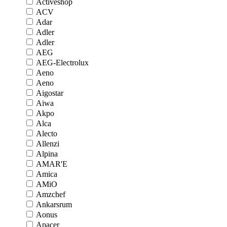
Activeshop
ACV
Adar
Adler
Adler
AEG
AEG-Electrolux
Aeno
Aeno
Aigostar
Aiwa
Akpo
Alca
Alecto
Allenzi
Alpina
AMAR'E
Amica
AMiO
Amzchef
Ankarsrum
Aonus
Apacer