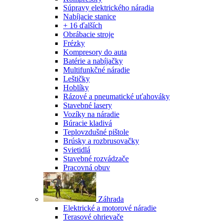
Súpravy elektrického náradia
Nabíjacie stanice
+ 16 ďalších
Obrábacie stroje
Frézky
Kompresory do auta
Batérie a nabíjačky
Multifunkčné náradie
Leštičky
Hoblíky
Rázové a pneumatické uťahováky
Stavebné lasery
Vozíky na náradie
Búracie kladivá
Teplovzdušné pištole
Brúsky a rozbrusovačky
Svietidlá
Stavebné rozvádzače
Pracovná obuv
Záhrada
Elektrické a motorové náradie
Terasové ohrievače