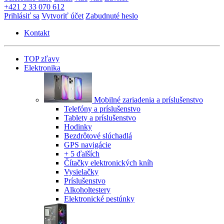
+421 2 33 070 612
Prihlásiť sa
Vytvoriť účet
Zabudnuté heslo
Kontakt
TOP zľavy
Elektronika
Mobilné zariadenia a príslušenstvo
Telefóny a príslušenstvo
Tablety a príslušenstvo
Hodinky
Bezdrôtové slúchadlá
GPS navigácie
+ 5 ďalších
Čítačky elektronických kníh
Vysielačky
Príslušenstvo
Alkoholtestery
Elektronické pestúnky