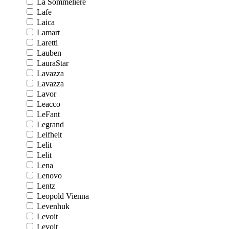
La Sommeliere
Lafe
Laica
Lamart
Laretti
Lauben
LauraStar
Lavazza
Lavazza
Lavor
Leacco
LeFant
Legrand
Leifheit
Lelit
Lelit
Lena
Lenovo
Lentz
Leopold Vienna
Levenhuk
Levoit
Levoit