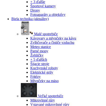
+ 3 ďalšie
Športové kamery
Drony
Fotoaparáty a objektívy
Biela technika
(aktuálny)
Malé spotrebiče
Kávovary a mlynčeky na kávu
Zvlhčovače a čističe vzduchu
Meteo stanice
Parné mopy
Žehličky
+ 5 ďalších
Šijacie stroje
Kuchynské roboty
Elektrické grily
Fritézy
Mlynčeky na mäso
Veľké spotrebiče
Mikrovlnné rúry
Vstavané mikrovlnné rúry