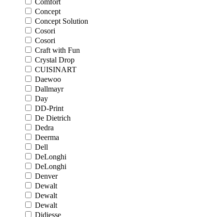
Comfort
Concept
Concept Solution
Cosori
Cosori
Craft with Fun
Crystal Drop
CUISINART
Daewoo
Dallmayr
Day
DD-Print
De Dietrich
Dedra
Deerma
Dell
DeLonghi
DeLonghi
Denver
Dewalt
Dewalt
Dewalt
Didiesse