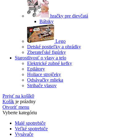
hračky pre dievčatá
Bábiky
Lego
Detské postieľky a ohrádky
Zberateľské figúrky
Starostlivosť o vlasy a telo
Elektrické zubné kefky
Epilátory
Holiace strojčeky
Odsávačky mlieka
Strihače vlasov
Prejsť na košík
0
Košík
je prázdny
Otvoriť menu
Vyberte kategóriu
Malé spotrebiče
Veľké spotrebiče
Vysávače