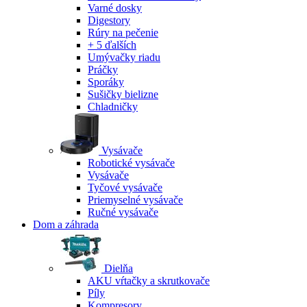
Varné dosky
Digestory
Rúry na pečenie
+ 5 ďalších
Umývačky riadu
Práčky
Sporáky
Sušičky bielizne
Chladničky
Vysávače
Robotické vysávače
Vysávače
Tyčové vysávače
Priemyselné vysávače
Ručné vysávače
Dom a záhrada
Dielňa
AKU vŕtačky a skrutkovače
Píly
Kompresory