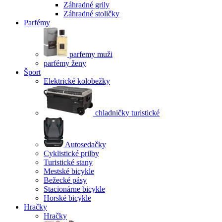
Záhradné grily
Záhradné stoličky
Parfémy
parfemy muži
parfémy ženy
Šport
Elektrické kolobežky
chladničky turistické
Autosedačky
Cyklistické prilby
Turistické stany
Mestské bicykle
Bežecké pásy
Stacionárne bicykle
Horské bicykle
Hračky
Hračky