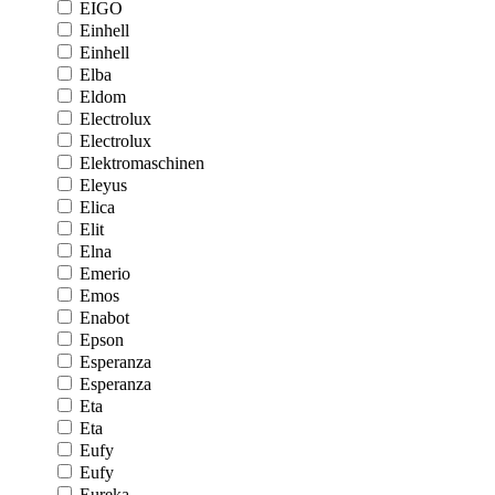
EIGO
Einhell
Einhell
Elba
Eldom
Electrolux
Electrolux
Elektromaschinen
Eleyus
Elica
Elit
Elna
Emerio
Emos
Enabot
Epson
Esperanza
Esperanza
Eta
Eta
Eufy
Eufy
Eureka