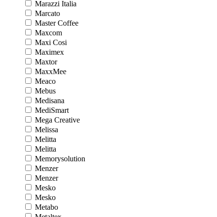
Marazzi Italia
Marcato
Master Coffee
Maxcom
Maxi Cosi
Maximex
Maxtor
MaxxMee
Meaco
Mebus
Medisana
MediSmart
Mega Creative
Melissa
Melitta
Melitta
Memorysolution
Menzer
Menzer
Mesko
Mesko
Metabo
Metaltex