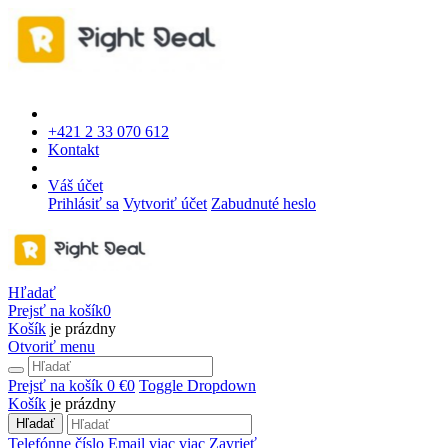
+421 2 33 070 612
Kontakt
Váš účet
Prihlásiť sa
Vytvoriť účet
Zabudnuté heslo
Hľadať
Prejsť na košík
0
Košík
je prázdny
Otvoriť menu
Prejsť na košík
0 €
0
Toggle Dropdown
Košík
je prázdny
Hľadať
Telefónne číslo
Email
viac
viac
Zavrieť