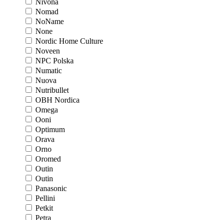
Nivona
Nomad
NoName
None
Nordic Home Culture
Noveen
NPC Polska
Numatic
Nuova
Nutribullet
OBH Nordica
Omega
Ooni
Optimum
Orava
Orno
Oromed
Outin
Outin
Panasonic
Pellini
Petkit
Petra