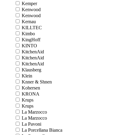
Kemper
Kenwood
Kenwood
Kernau
KILLTEC
Kimbo
KingHoff
KINTO
KitchenAid
KitchenAid
KitchenAid
Klausberg
Klein
Knner & Shnen
Kohersen
KRONA
Krups
Krups
La Marzocco
La Marzocco
La Pavoni
La Porcellana Bianca