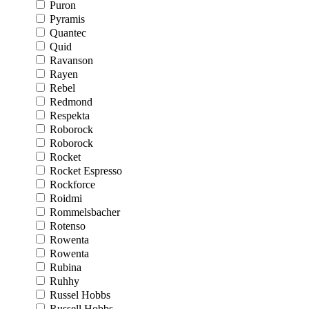
Puron
Pyramis
Quantec
Quid
Ravanson
Rayen
Rebel
Redmond
Respekta
Roborock
Roborock
Rocket
Rocket Espresso
Rockforce
Roidmi
Rommelsbacher
Rotenso
Rowenta
Rowenta
Rubina
Ruhhy
Russel Hobbs
Russell Hobbs