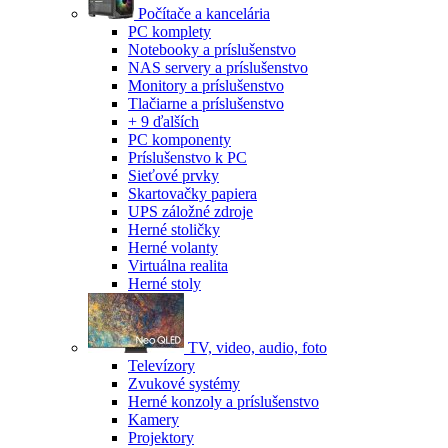
Počítače a kancelária
PC komplety
Notebooky a príslušenstvo
NAS servery a príslušenstvo
Monitory a príslušenstvo
Tlačiarne a príslušenstvo
+ 9 ďalších
PC komponenty
Príslušenstvo k PC
Sieťové prvky
Skartovačky papiera
UPS záložné zdroje
Herné stoličky
Herné volanty
Virtuálna realita
Herné stoly
TV, video, audio, foto
Televízory
Zvukové systémy
Herné konzoly a príslušenstvo
Kamery
Projektory