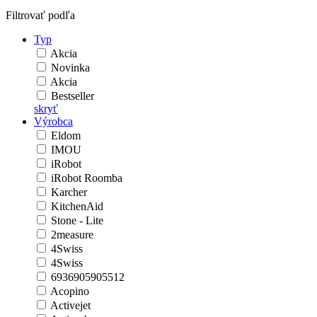
Filtrovať podľa
Typ
Akcia
Novinka
Akcia
Bestseller
skryť
Výrobca
Eldom
IMOU
iRobot
iRobot Roomba
Karcher
KitchenAid
Stone - Lite
2measure
4Swiss
4Swiss
6936905905512
Acopino
Activejet