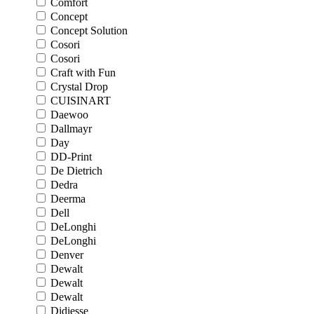
Comfort
Concept
Concept Solution
Cosori
Cosori
Craft with Fun
Crystal Drop
CUISINART
Daewoo
Dallmayr
Day
DD-Print
De Dietrich
Dedra
Deerma
Dell
DeLonghi
DeLonghi
Denver
Dewalt
Dewalt
Dewalt
Didiesse