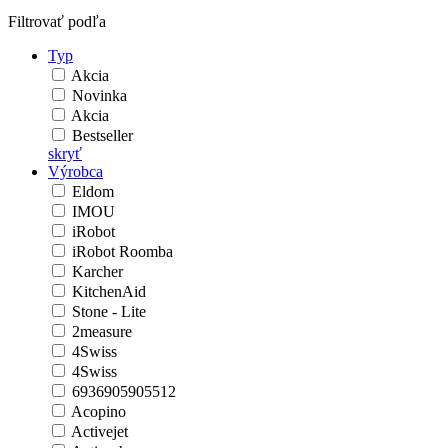
Filtrovať podľa
Typ
Akcia
Novinka
Akcia
Bestseller
skryť
Výrobca
Eldom
IMOU
iRobot
iRobot Roomba
Karcher
KitchenAid
Stone - Lite
2measure
4Swiss
4Swiss
6936905905512
Acopino
Activejet