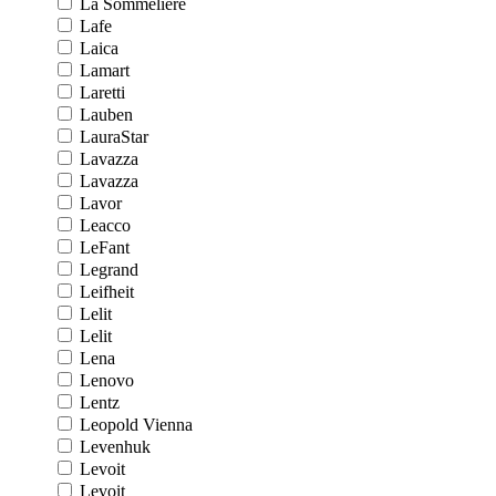
La Sommeliere
Lafe
Laica
Lamart
Laretti
Lauben
LauraStar
Lavazza
Lavazza
Lavor
Leacco
LeFant
Legrand
Leifheit
Lelit
Lelit
Lena
Lenovo
Lentz
Leopold Vienna
Levenhuk
Levoit
Levoit