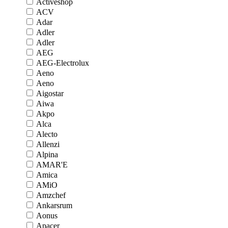
Activeshop
ACV
Adar
Adler
Adler
AEG
AEG-Electrolux
Aeno
Aeno
Aigostar
Aiwa
Akpo
Alca
Alecto
Allenzi
Alpina
AMAR'E
Amica
AMiO
Amzchef
Ankarsrum
Aonus
Apacer