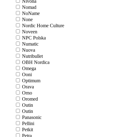
Nivona
Nomad
NoName
None
Nordic Home Culture
Noveen
NPC Polska
Numatic
Nuova
Nutribullet
OBH Nordica
Omega
Ooni
Optimum
Orava
Orno
Oromed
Outin
Outin
Panasonic
Pellini
Petkit
Petra