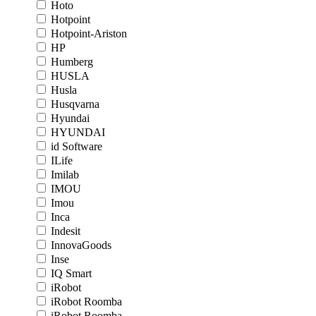
Hoto
Hotpoint
Hotpoint-Ariston
HP
Humberg
HUSLA
Husla
Husqvarna
Hyundai
HYUNDAI
id Software
ILife
Imilab
IMOU
Imou
Inca
Indesit
InnovaGoods
Inse
IQ Smart
iRobot
iRobot Roomba
iRobot Roomba