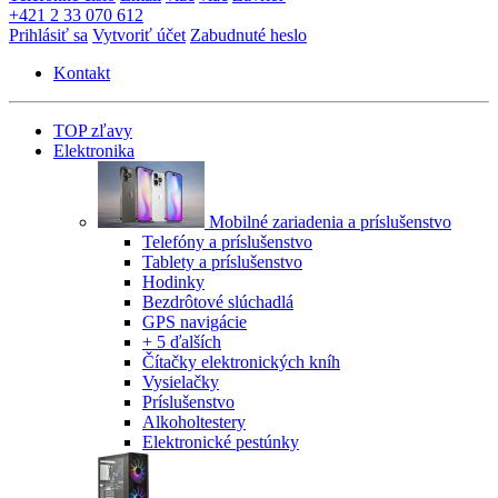
+421 2 33 070 612
Prihlásiť sa
Vytvoriť účet
Zabudnuté heslo
Kontakt
TOP zľavy
Elektronika
Mobilné zariadenia a príslušenstvo
Telefóny a príslušenstvo
Tablety a príslušenstvo
Hodinky
Bezdrôtové slúchadlá
GPS navigácie
+ 5 ďalších
Čítačky elektronických kníh
Vysielačky
Príslušenstvo
Alkoholtestery
Elektronické pestúnky