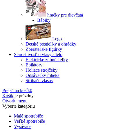
hračky pre dievčatá
Bábiky
Lego
Detské postieľky a ohrádky
Zberateľské figúrky
Starostlivosť o vlasy a telo
Elektrické zubné kefky
Epilátory
Holiace strojčeky
Odsávačky mlieka
Strihače vlasov
Prejsť na košík
0
Košík
je prázdny
Otvoriť menu
Vyberte kategóriu
Malé spotrebiče
Veľké spotrebiče
Vysávače