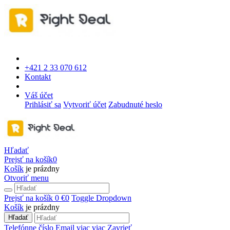
+421 2 33 070 612
Kontakt
Váš účet
Prihlásiť sa
Vytvoriť účet
Zabudnuté heslo
Hľadať
Prejsť na košík
0
Košík
je prázdny
Otvoriť menu
Prejsť na košík
0 €
0
Toggle Dropdown
Košík
je prázdny
Hľadať
Telefónne číslo
Email
viac
viac
Zavrieť