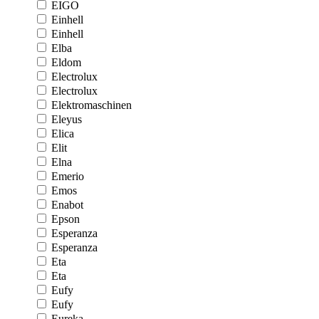
EIGO
Einhell
Einhell
Elba
Eldom
Electrolux
Electrolux
Elektromaschinen
Eleyus
Elica
Elit
Elna
Emerio
Emos
Enabot
Epson
Esperanza
Esperanza
Eta
Eta
Eufy
Eufy
Eureka