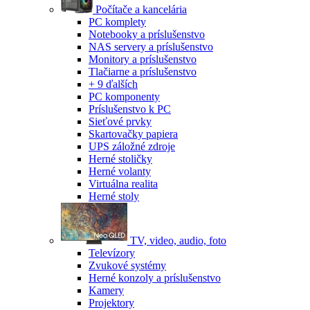
Počítače a kancelária
PC komplety
Notebooky a príslušenstvo
NAS servery a príslušenstvo
Monitory a príslušenstvo
Tlačiarne a príslušenstvo
+ 9 ďalších
PC komponenty
Príslušenstvo k PC
Sieťové prvky
Skartovačky papiera
UPS záložné zdroje
Herné stoličky
Herné volanty
Virtuálna realita
Herné stoly
TV, video, audio, foto
Televízory
Zvukové systémy
Herné konzoly a príslušenstvo
Kamery
Projektory