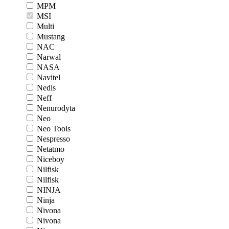
MPM
MSI
Multi
Mustang
NAC
Narwal
NASA
Navitel
Nedis
Neff
Nenurodyta
Neo
Neo Tools
Nespresso
Netatmo
Niceboy
Nilfisk
Nilfisk
NINJA
Ninja
Nivona
Nivona