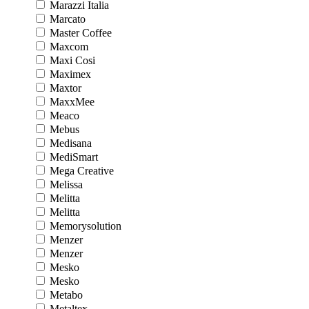
Marazzi Italia
Marcato
Master Coffee
Maxcom
Maxi Cosi
Maximex
Maxtor
MaxxMee
Meaco
Mebus
Medisana
MediSmart
Mega Creative
Melissa
Melitta
Melitta
Memorysolution
Menzer
Menzer
Mesko
Mesko
Metabo
Metaltex