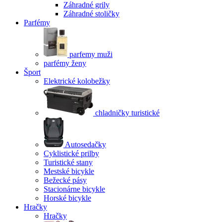
Záhradné grily
Záhradné stoličky
Parfémy
parfemy muži
parfémy ženy
Šport
Elektrické kolobežky
chladničky turistické
Autosedačky
Cyklistické prilby
Turistické stany
Mestské bicykle
Bežecké pásy
Stacionárne bicykle
Horské bicykle
Hračky
Hračky