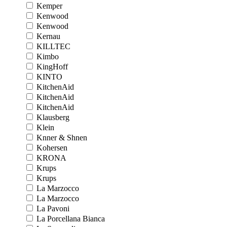
Kemper
Kenwood
Kenwood
Kernau
KILLTEC
Kimbo
KingHoff
KINTO
KitchenAid
KitchenAid
KitchenAid
Klausberg
Klein
Knner & Shnen
Kohersen
KRONA
Krups
Krups
La Marzocco
La Marzocco
La Pavoni
La Porcellana Bianca