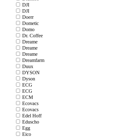
DJI
DJI
Doerr
Dometic
Domo
Dr. Coffee
Dreame
Dreame
Dreame
Dreamfarm
Duux
DYSON
Dyson
ECG
ECG
ECM
Ecovacs
Ecovacs
Edel Hoff
Eduscho
Egg
Eico