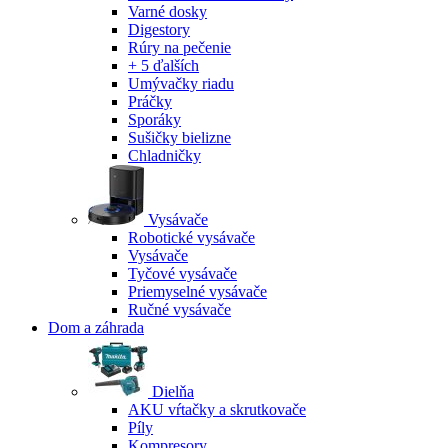
Varné dosky
Digestory
Rúry na pečenie
+ 5 ďalších
Umývačky riadu
Práčky
Sporáky
Sušičky bielizne
Chladničky
Vysávače
Robotické vysávače
Vysávače
Tyčové vysávače
Priemyselné vysávače
Ručné vysávače
Dom a záhrada
Dielňa
AKU vŕtačky a skrutkovače
Píly
Kompresory