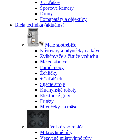
+ 3 ďalšie
Športové kamery
Drony
Fotoaparáty a objektívy
Biela technika
(aktuálny)
Malé spotrebiče
Kávovary a mlynčeky na kávu
Zvlhčovače a čističe vzduchu
Meteo stanice
Parné mopy
Žehličky
+ 5 ďalších
Šijacie stroje
Kuchynské roboty
Elektrické grily
Fritézy
Mlynčeky na mäso
Veľké spotrebiče
Mikrovlnné rúry
Vstavané mikrovlnné rúry