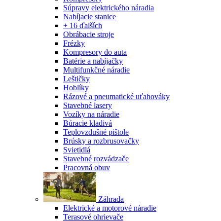
Súpravy elektrického náradia
Nabíjacie stanice
+ 16 ďalších
Obrábacie stroje
Frézky
Kompresory do auta
Batérie a nabíjačky
Multifunkčné náradie
Leštičky
Hoblíky
Rázové a pneumatické uťahováky
Stavebné lasery
Vozíky na náradie
Búracie kladivá
Teplovzdušné pištole
Brúsky a rozbrusovačky
Svietidlá
Stavebné rozvádzače
Pracovná obuv
Záhrada
Elektrické a motorové náradie
Terasové ohrievače