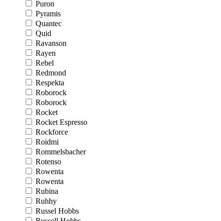
Puron
Pyramis
Quantec
Quid
Ravanson
Rayen
Rebel
Redmond
Respekta
Roborock
Roborock
Rocket
Rocket Espresso
Rockforce
Roidmi
Rommelsbacher
Rotenso
Rowenta
Rowenta
Rubina
Ruhhy
Russel Hobbs
Russell Hobbs