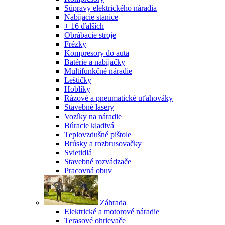
Súpravy elektrického náradia
Nabíjacie stanice
+ 16 ďalších
Obrábacie stroje
Frézky
Kompresory do auta
Batérie a nabíjačky
Multifunkčné náradie
Leštičky
Hoblíky
Rázové a pneumatické uťahováky
Stavebné lasery
Vozíky na náradie
Búracie kladivá
Teplovzdušné pištole
Brúsky a rozbrusovačky
Svietidlá
Stavebné rozvádzače
Pracovná obuv
Záhrada
Elektrické a motorové náradie
Terasové ohrievače