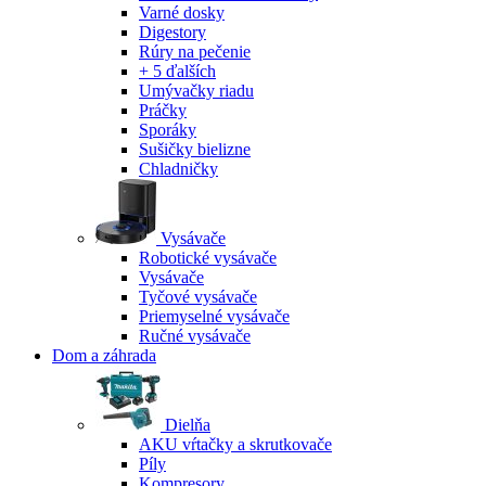
Varné dosky
Digestory
Rúry na pečenie
+ 5 ďalších
Umývačky riadu
Práčky
Sporáky
Sušičky bielizne
Chladničky
Vysávače
Robotické vysávače
Vysávače
Tyčové vysávače
Priemyselné vysávače
Ručné vysávače
Dom a záhrada
Dielňa
AKU vŕtačky a skrutkovače
Píly
Kompresory