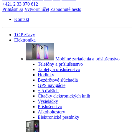
+421 2 33 070 612
Prihlásiť sa
Vytvoriť účet
Zabudnuté heslo
Kontakt
TOP zľavy
Elektronika
Mobilné zariadenia a príslušenstvo
Telefóny a príslušenstvo
Tablety a príslušenstvo
Hodinky
Bezdrôtové slúchadlá
GPS navigácie
+ 5 ďalších
Čítačky elektronických kníh
Vysielačky
Príslušenstvo
Alkoholtestery
Elektronické pestúnky