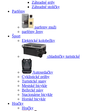
Záhradné grily
Záhradné stoličky
Parfémy
parfemy muži
parfémy ženy
Šport
Elektrické kolobežky
chladničky turistické
Autosedačky
Cyklistické prilby
Turistické stany
Mestské bicykle
Bežecké pásy
Stacionárne bicykle
Horské bicykle
Hračky
Hračky