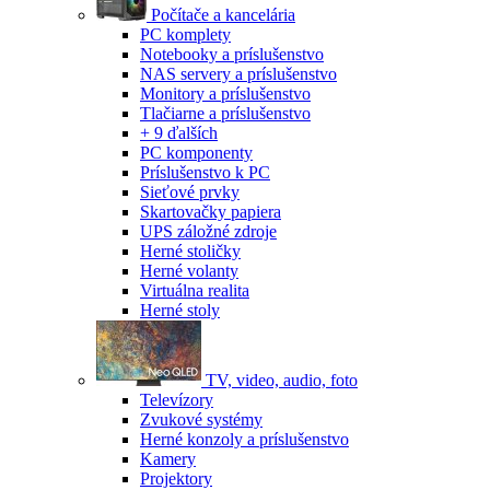
Počítače a kancelária
PC komplety
Notebooky a príslušenstvo
NAS servery a príslušenstvo
Monitory a príslušenstvo
Tlačiarne a príslušenstvo
+ 9 ďalších
PC komponenty
Príslušenstvo k PC
Sieťové prvky
Skartovačky papiera
UPS záložné zdroje
Herné stoličky
Herné volanty
Virtuálna realita
Herné stoly
TV, video, audio, foto
Televízory
Zvukové systémy
Herné konzoly a príslušenstvo
Kamery
Projektory