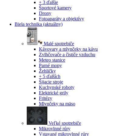
+ 3 ďalšie
Športové kamery
Drony
Fotoaparáty a objektívy
Biela technika
(aktuálny)
Malé spotrebiče
Kávovary a mlynčeky na kávu
Zvlhčovače a čističe vzduchu
Meteo stanice
Parné mopy
Žehličky
+ 5 ďalších
Šijacie stroje
Kuchynské roboty
Elektrické grily
Fritézy
Mlynčeky na mäso
Veľké spotrebiče
Mikrovlnné rúry
Vstavané mikrovlnné rúry