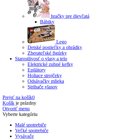
hračky pre dievčatá
Bábiky
Lego
Detské postieľky a ohrádky
Zberateľské figúrky
Starostlivosť o vlasy a telo
Elektrické zubné kefky
Epilátory
Holiace strojčeky
Odsávačky mlieka
Strihače vlasov
Prejsť na košík
0
Košík
je prázdny
Otvoriť menu
Vyberte kategóriu
Malé spotrebiče
Veľké spotrebiče
Vysávače