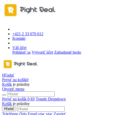
+421 2 33 070 612
Kontakt
Váš účet
Prihlásiť sa
Vytvoriť účet
Zabudnuté heslo
Hľadať
Prejsť na košík
0
Košík
je prázdny
Otvoriť menu
Prejsť na košík
0 €
0
Toggle Dropdown
Košík
je prázdny
Hľadať
Telefónne číslo
Email
viac
viac
Zavrieť