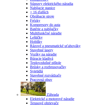
Súpravy elektrického náradia
Nabíjacie stanice
+ 16 ďalších
Obrábacie stroje
Frézky
Kompresory do auta
Batérie a nabíjačky
Multifunkčné náradie
Leštičky
Hoblíky
Rázové a pneumatické uťahováky
Stavebné lasery
Vozíky na náradie
Búracie kladivá
Teplovzdušné pištole
Brúsky a rozbrusovačky
Svietidlá
Stavebné rozvádzače
Pracovná obuv
Záhrada
Elektrické a motorové náradie
Terasové ohrievače