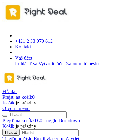
+421 2 33 070 612
Kontakt
Váš účet
Prihlásiť sa
Vytvoriť účet
Zabudnuté heslo
Hľadať
Prejsť na košík
0
Košík
je prázdny
Otvoriť menu
Prejsť na košík
0 €
0
Toggle Dropdown
Košík
je prázdny
Hľadať
Telefónne číslo
Email
viac
viac
Zavrieť