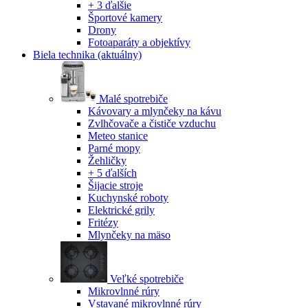
+ 3 ďalšie
Športové kamery
Drony
Fotoaparáty a objektívy
Biela technika
(aktuálny)
Malé spotrebiče
Kávovary a mlynčeky na kávu
Zvlhčovače a čističe vzduchu
Meteo stanice
Parné mopy
Žehličky
+ 5 ďalších
Šijacie stroje
Kuchynské roboty
Elektrické grily
Fritézy
Mlynčeky na mäso
Veľké spotrebiče
Mikrovlnné rúry
Vstavané mikrovlnné rúry