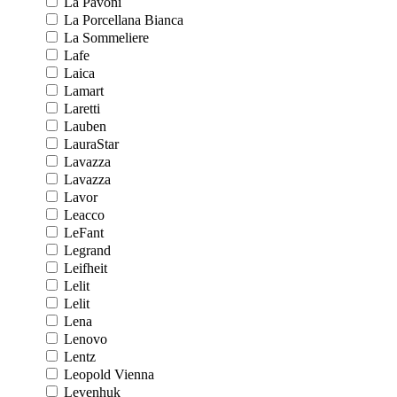
La Pavoni
La Porcellana Bianca
La Sommeliere
Lafe
Laica
Lamart
Laretti
Lauben
LauraStar
Lavazza
Lavazza
Lavor
Leacco
LeFant
Legrand
Leifheit
Lelit
Lelit
Lena
Lenovo
Lentz
Leopold Vienna
Levenhuk