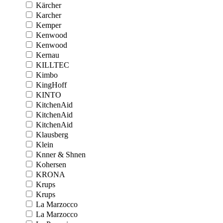
Kärcher
Karcher
Kemper
Kenwood
Kenwood
Kernau
KILLTEC
Kimbo
KingHoff
KINTO
KitchenAid
KitchenAid
KitchenAid
Klausberg
Klein
Knner & Shnen
Kohersen
KRONA
Krups
Krups
La Marzocco
La Marzocco