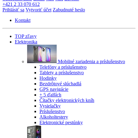
+421 2 33 070 612
Prihlásiť sa
Vytvoriť účet
Zabudnuté heslo
Kontakt
TOP zľavy
Elektronika
Mobilné zariadenia a príslušenstvo
Telefóny a príslušenstvo
Tablety a príslušenstvo
Hodinky
Bezdrôtové slúchadlá
GPS navigácie
+ 5 ďalších
Čítačky elektronických kníh
Vysielačky
Príslušenstvo
Alkoholtestery
Elektronické pestúnky