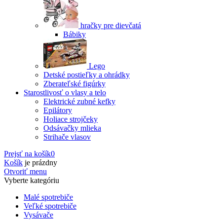
hračky pre dievčatá
Bábiky
Lego
Detské postieľky a ohrádky
Zberateľské figúrky
Starostlivosť o vlasy a telo
Elektrické zubné kefky
Epilátory
Holiace strojčeky
Odsávačky mlieka
Strihače vlasov
Prejsť na košík
0
Košík
je prázdny
Otvoriť menu
Vyberte kategóriu
Malé spotrebiče
Veľké spotrebiče
Vysávače