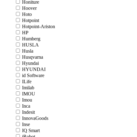
Honiture
Hoover
Hoto
Hotpoint
Hotpoint-Ariston
HP
Humberg
HUSLA
Husla
Husqvarna
Hyundai
HYUNDAI
id Software
ILife
Imilab
IMOU
Imou
Inca
Indesit
InnovaGoods
Inse
IQ Smart
iRobot