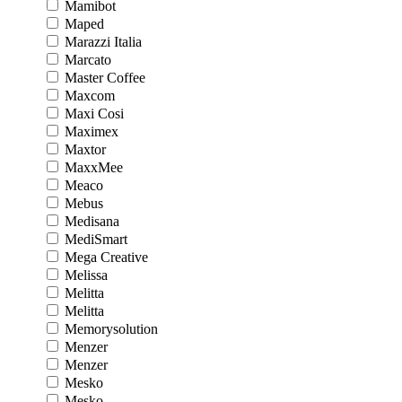
Mamibot
Maped
Marazzi Italia
Marcato
Master Coffee
Maxcom
Maxi Cosi
Maximex
Maxtor
MaxxMee
Meaco
Mebus
Medisana
MediSmart
Mega Creative
Melissa
Melitta
Melitta
Memorysolution
Menzer
Menzer
Mesko
Mesko