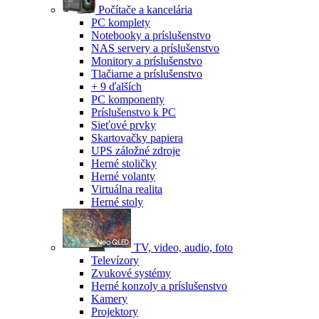
Počítače a kancelária
PC komplety
Notebooky a príslušenstvo
NAS servery a príslušenstvo
Monitory a príslušenstvo
Tlačiarne a príslušenstvo
+ 9 ďalších
PC komponenty
Príslušenstvo k PC
Sieťové prvky
Skartovačky papiera
UPS záložné zdroje
Herné stoličky
Herné volanty
Virtuálna realita
Herné stoly
TV, video, audio, foto
Televízory
Zvukové systémy
Herné konzoly a príslušenstvo
Kamery
Projektory