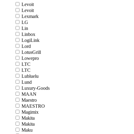
Levoit
Levoit
Lexmark
LG
Lin
Linbox
LogiLink
Lord
LotusGrill
Lowepro
LTC
LTC
Lubluelu
Lund
Luxury-Goods
MAAN
Maestro
MAESTRO
Magimix
Makita
Makita
Maku