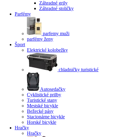
Záhradné grily
Záhradné stoličky
Parfémy
parfemy muži
parfémy ženy
Šport
Elektrické kolobežky
chladničky turistické
Autosedačky
Cyklistické prilby
Turistické stany
Mestské bicykle
Bežecké pásy
Stacionárne bicykle
Horské bicykle
Hračky
Hračky