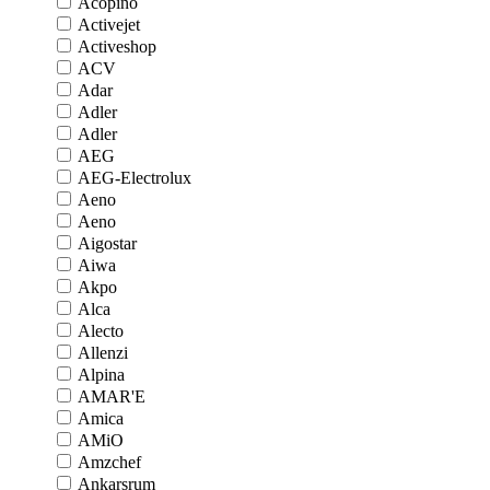
Acopino
Activejet
Activeshop
ACV
Adar
Adler
Adler
AEG
AEG-Electrolux
Aeno
Aeno
Aigostar
Aiwa
Akpo
Alca
Alecto
Allenzi
Alpina
AMAR'E
Amica
AMiO
Amzchef
Ankarsrum