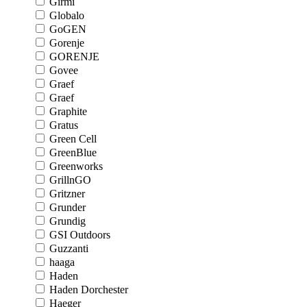
Girmi
Globalo
GoGEN
Gorenje
GORENJE
Govee
Graef
Graef
Graphite
Gratus
Green Cell
GreenBlue
Greenworks
GrillnGO
Gritzner
Grunder
Grundig
GSI Outdoors
Guzzanti
haaga
Haden
Haden Dorchester
Haeger