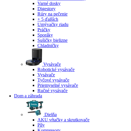
Varné dosky
Digestory
Rúry na pečenie
+ 5 ďalších
Umývačky riadu
Práčky
Sporáky
Sušičky bielizne
Chladničky
Vysávače
Robotické vysávače
Vysávače
Tyčové vysávače
Priemyselné vysávače
Ručné vysávače
Dom a záhrada
Dielňa
AKU vŕtačky a skrutkovače
Píly
Kompresory