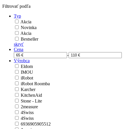
Filtrovať podľa
Typ
Akcia
Novinka
Akcia
Bestseller
skryť
Cena
-
Výrobca
Eldom
IMOU
iRobot
iRobot Roomba
Karcher
KitchenAid
Stone - Lite
2measure
4Swiss
4Swiss
6936905905512