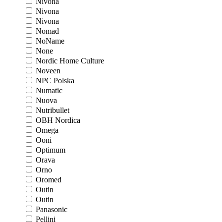
Nivona
Nivona
Nivona
Nomad
NoName
None
Nordic Home Culture
Noveen
NPC Polska
Numatic
Nuova
Nutribullet
OBH Nordica
Omega
Ooni
Optimum
Orava
Orno
Oromed
Outin
Outin
Panasonic
Pellini