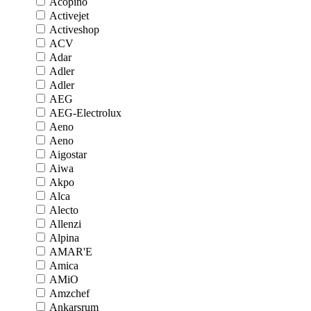
Acopino
Activejet
Activeshop
ACV
Adar
Adler
Adler
AEG
AEG-Electrolux
Aeno
Aeno
Aigostar
Aiwa
Akpo
Alca
Alecto
Allenzi
Alpina
AMAR'E
Amica
AMiO
Amzchef
Ankarsrum