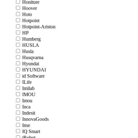
Honiture
Hoover
Hoto
Hotpoint
Hotpoint-Ariston
HP
Humberg
HUSLA
Husla
Husqvarna
Hyundai
HYUNDAI
id Software
ILife
Imilab
IMOU
Imou
Inca
Indesit
InnovaGoods
Inse
IQ Smart
iRobot