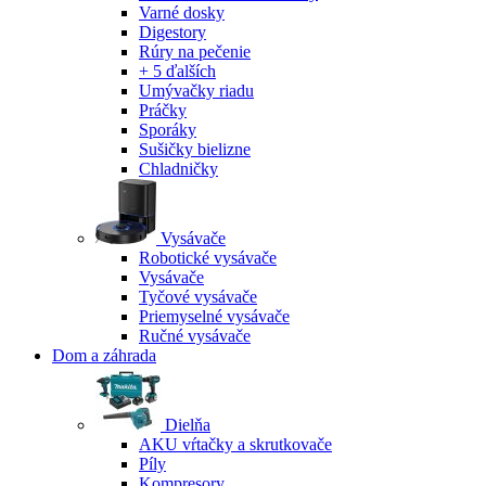
Varné dosky
Digestory
Rúry na pečenie
+ 5 ďalších
Umývačky riadu
Práčky
Sporáky
Sušičky bielizne
Chladničky
Vysávače
Robotické vysávače
Vysávače
Tyčové vysávače
Priemyselné vysávače
Ručné vysávače
Dom a záhrada
Dielňa
AKU vŕtačky a skrutkovače
Píly
Kompresory