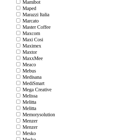
Mamibot
Maped
Marazzi Italia
Marcato
Master Coffee
Maxcom
Maxi Cosi
Maximex
Maxtor
MaxxMee
Meaco
Mebus
Medisana
MediSmart
Mega Creative
Melissa
Melitta
Melitta
Memorysolution
Menzer
Menzer
Mesko
Mesko