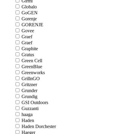
Girmi
Globalo
GoGEN
Gorenje
GORENJE
Govee
Graef
Graef
Graphite
Gratus
Green Cell
GreenBlue
Greenworks
GrillnGO
Gritzner
Grunder
Grundig
GSI Outdoors
Guzzanti
haaga
Haden
Haden Dorchester
Haeger