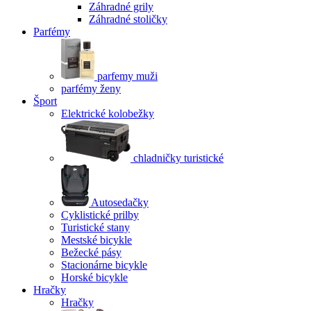
Záhradné grily
Záhradné stoličky
Parfémy
parfemy muži
parfémy ženy
Šport
Elektrické kolobežky
chladničky turistické
Autosedačky
Cyklistické prilby
Turistické stany
Mestské bicykle
Bežecké pásy
Stacionárne bicykle
Horské bicykle
Hračky
Hračky