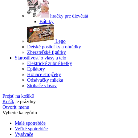
hračky pre dievčatá
Bábiky
Lego
Detské postieľky a ohrádky
Zberateľské figúrky
Starostlivosť o vlasy a telo
Elektrické zubné kefky
Epilátory
Holiace strojčeky
Odsávačky mlieka
Strihače vlasov
Prejsť na košík
0
Košík
je prázdny
Otvoriť menu
Vyberte kategóriu
Malé spotrebiče
Veľké spotrebiče
Vysávače