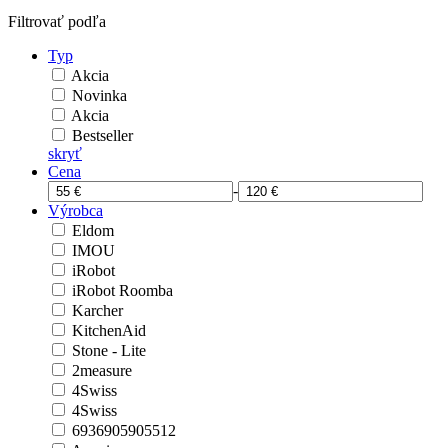
Filtrovať podľa
Typ
Akcia
Novinka
Akcia
Bestseller
skryť
Cena
-
Výrobca
Eldom
IMOU
iRobot
iRobot Roomba
Karcher
KitchenAid
Stone - Lite
2measure
4Swiss
4Swiss
6936905905512