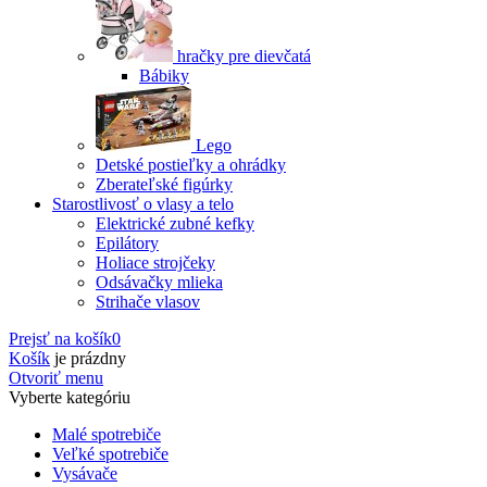
hračky pre dievčatá
Bábiky
Lego
Detské postieľky a ohrádky
Zberateľské figúrky
Starostlivosť o vlasy a telo
Elektrické zubné kefky
Epilátory
Holiace strojčeky
Odsávačky mlieka
Strihače vlasov
Prejsť na košík
0
Košík
je prázdny
Otvoriť menu
Vyberte kategóriu
Malé spotrebiče
Veľké spotrebiče
Vysávače