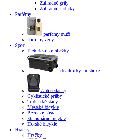
Záhradné grily
Záhradné stoličky
Parfémy
parfemy muži
parfémy ženy
Šport
Elektrické kolobežky
chladničky turistické
Autosedačky
Cyklistické prilby
Turistické stany
Mestské bicykle
Bežecké pásy
Stacionárne bicykle
Horské bicykle
Hračky
Hračky