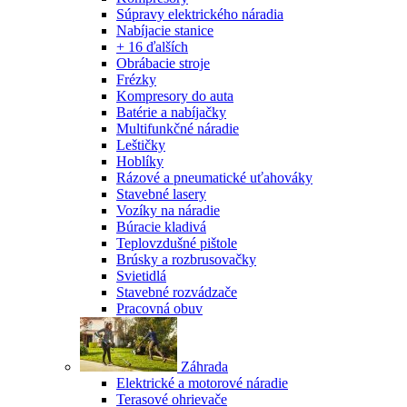
Súpravy elektrického náradia
Nabíjacie stanice
+ 16 ďalších
Obrábacie stroje
Frézky
Kompresory do auta
Batérie a nabíjačky
Multifunkčné náradie
Leštičky
Hoblíky
Rázové a pneumatické uťahováky
Stavebné lasery
Vozíky na náradie
Búracie kladivá
Teplovzdušné pištole
Brúsky a rozbrusovačky
Svietidlá
Stavebné rozvádzače
Pracovná obuv
Záhrada
Elektrické a motorové náradie
Terasové ohrievače