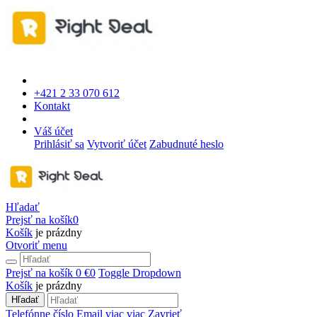
+421 2 33 070 612
Kontakt
Váš účet
Prihlásiť sa
Vytvoriť účet
Zabudnuté heslo
Hľadať
Prejsť na košík
0
Košík
je prázdny
Otvoriť menu
Prejsť na košík
0 €
0
Toggle Dropdown
Košík
je prázdny
Hľadať
Telefónne číslo
Email
viac
viac
Zavrieť