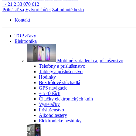
+421 2 33 070 612
Prihlásiť sa
Vytvoriť účet
Zabudnuté heslo
Kontakt
TOP zľavy
Elektronika
Mobilné zariadenia a príslušenstvo
Telefóny a príslušenstvo
Tablety a príslušenstvo
Hodinky
Bezdrôtové slúchadlá
GPS navigácie
+ 5 ďalších
Čítačky elektronických kníh
Vysielačky
Príslušenstvo
Alkoholtestery
Elektronické pestúnky