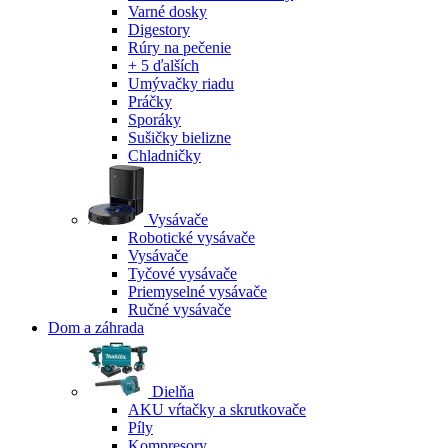
Varné dosky
Digestory
Rúry na pečenie
+ 5 ďalších
Umývačky riadu
Práčky
Sporáky
Sušičky bielizne
Chladničky
Vysávače
Robotické vysávače
Vysávače
Tyčové vysávače
Priemyselné vysávače
Ručné vysávače
Dom a záhrada
Dielňa
AKU vŕtačky a skrutkovače
Píly
Kompresory