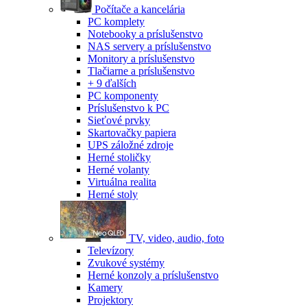
Počítače a kancelária
PC komplety
Notebooky a príslušenstvo
NAS servery a príslušenstvo
Monitory a príslušenstvo
Tlačiarne a príslušenstvo
+ 9 ďalších
PC komponenty
Príslušenstvo k PC
Sieťové prvky
Skartovačky papiera
UPS záložné zdroje
Herné stoličky
Herné volanty
Virtuálna realita
Herné stoly
TV, video, audio, foto
Televízory
Zvukové systémy
Herné konzoly a príslušenstvo
Kamery
Projektory