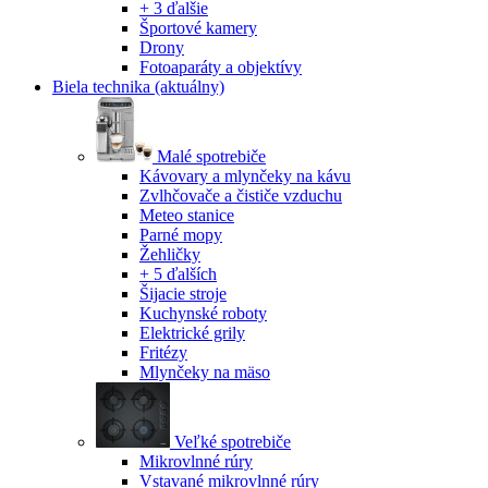
+ 3 ďalšie
Športové kamery
Drony
Fotoaparáty a objektívy
Biela technika
(aktuálny)
Malé spotrebiče
Kávovary a mlynčeky na kávu
Zvlhčovače a čističe vzduchu
Meteo stanice
Parné mopy
Žehličky
+ 5 ďalších
Šijacie stroje
Kuchynské roboty
Elektrické grily
Fritézy
Mlynčeky na mäso
Veľké spotrebiče
Mikrovlnné rúry
Vstavané mikrovlnné rúry