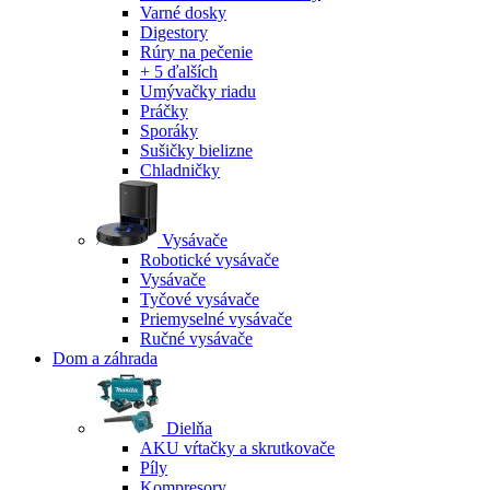
Varné dosky
Digestory
Rúry na pečenie
+ 5 ďalších
Umývačky riadu
Práčky
Sporáky
Sušičky bielizne
Chladničky
Vysávače
Robotické vysávače
Vysávače
Tyčové vysávače
Priemyselné vysávače
Ručné vysávače
Dom a záhrada
Dielňa
AKU vŕtačky a skrutkovače
Píly
Kompresory