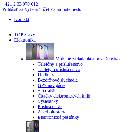
+421 2 33 070 612
Prihlásiť sa
Vytvoriť účet
Zabudnuté heslo
Kontakt
TOP zľavy
Elektronika
Mobilné zariadenia a príslušenstvo
Telefóny a príslušenstvo
Tablety a príslušenstvo
Hodinky
Bezdrôtové slúchadlá
GPS navigácie
+ 5 ďalších
Čítačky elektronických kníh
Vysielačky
Príslušenstvo
Alkoholtestery
Elektronické pestúnky