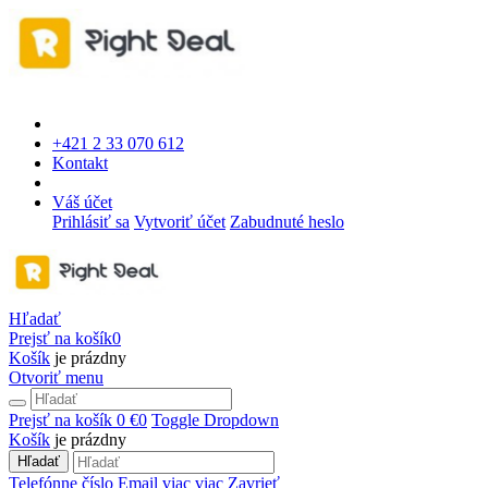
+421 2 33 070 612
Kontakt
Váš účet
Prihlásiť sa
Vytvoriť účet
Zabudnuté heslo
Hľadať
Prejsť na košík
0
Košík
je prázdny
Otvoriť menu
Prejsť na košík
0 €
0
Toggle Dropdown
Košík
je prázdny
Hľadať
Telefónne číslo
Email
viac
viac
Zavrieť