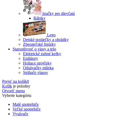
hračky pre dievčatá
Bábiky
Lego
Detské postieľky a ohrádky
Zberateľské figúrky
Starostlivosť o vlasy a telo
Elektrické zubné kefky
Epilátory
Holiace strojčeky
Odsávačky mlieka
Strihače vlasov
Prejsť na košík
0
Košík
je prázdny
Otvoriť menu
Vyberte kategóriu
Malé spotrebiče
Veľké spotrebiče
Vysávače