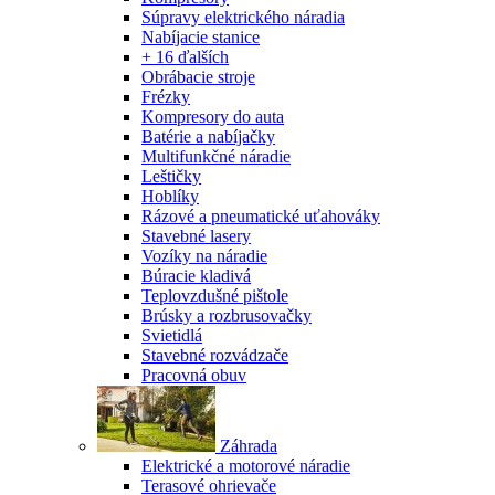
Súpravy elektrického náradia
Nabíjacie stanice
+ 16 ďalších
Obrábacie stroje
Frézky
Kompresory do auta
Batérie a nabíjačky
Multifunkčné náradie
Leštičky
Hoblíky
Rázové a pneumatické uťahováky
Stavebné lasery
Vozíky na náradie
Búracie kladivá
Teplovzdušné pištole
Brúsky a rozbrusovačky
Svietidlá
Stavebné rozvádzače
Pracovná obuv
Záhrada
Elektrické a motorové náradie
Terasové ohrievače