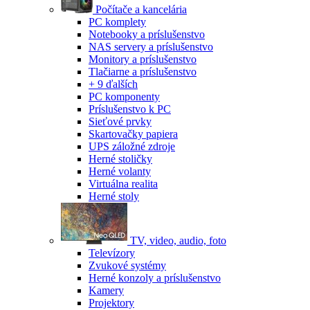
Počítače a kancelária
PC komplety
Notebooky a príslušenstvo
NAS servery a príslušenstvo
Monitory a príslušenstvo
Tlačiarne a príslušenstvo
+ 9 ďalších
PC komponenty
Príslušenstvo k PC
Sieťové prvky
Skartovačky papiera
UPS záložné zdroje
Herné stoličky
Herné volanty
Virtuálna realita
Herné stoly
TV, video, audio, foto
Televízory
Zvukové systémy
Herné konzoly a príslušenstvo
Kamery
Projektory