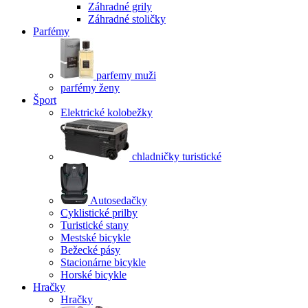
Záhradné grily
Záhradné stoličky
Parfémy
parfemy muži
parfémy ženy
Šport
Elektrické kolobežky
chladničky turistické
Autosedačky
Cyklistické prilby
Turistické stany
Mestské bicykle
Bežecké pásy
Stacionárne bicykle
Horské bicykle
Hračky
Hračky