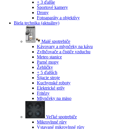
+ 3 ďalšie
Športové kamery
Drony
Fotoaparáty a objektívy
Biela technika
(aktuálny)
Malé spotrebiče
Kávovary a mlynčeky na kávu
Zvlhčovače a čističe vzduchu
Meteo stanice
Parné mopy
Žehličky
+ 5 ďalších
Šijacie stroje
Kuchynské roboty
Elektrické grily
Fritézy
Mlynčeky na mäso
Veľké spotrebiče
Mikrovlnné rúry
Vstavané mikrovlnné rúry