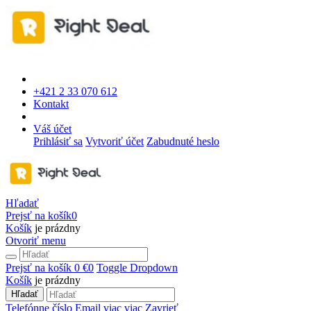
+421 2 33 070 612
Kontakt
Váš účet
Prihlásiť sa
Vytvoriť účet
Zabudnuté heslo
Hľadať
Prejsť na košík
0
Košík
je prázdny
Otvoriť menu
Prejsť na košík
0 €
0
Toggle Dropdown
Košík
je prázdny
Hľadať
Telefónne číslo
Email
viac
viac
Zavrieť