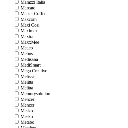
Marazzi Italia
Marcato
Master Coffee
Maxcom
Maxi Cosi
Maximex
Maxtor
MaxxMee
Meaco
Mebus
Medisana
MediSmart
Mega Creative
Melissa
Melitta
Melitta
Memorysolution
Menzer
Menzer
Mesko
Mesko
Metabo
Metaltex