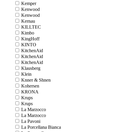
Kemper
Kenwood
Kenwood
Kernau
KILLTEC
Kimbo
KingHoff
KINTO
KitchenAid
KitchenAid
KitchenAid
Klausberg
Klein
Knner & Shnen
Kohersen
KRONA
Krups
Krups
La Marzocco
La Marzocco
La Pavoni
La Porcellana Bianca