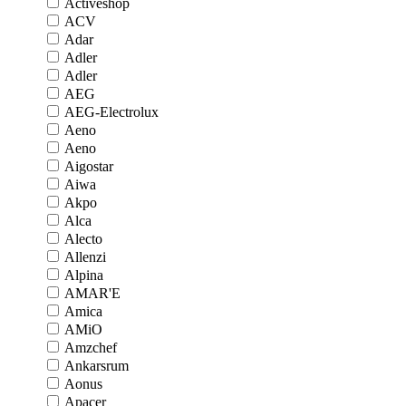
Activeshop
ACV
Adar
Adler
Adler
AEG
AEG-Electrolux
Aeno
Aeno
Aigostar
Aiwa
Akpo
Alca
Alecto
Allenzi
Alpina
AMAR'E
Amica
AMiO
Amzchef
Ankarsrum
Aonus
Apacer