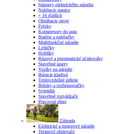
Súpravy elektrického náradia
Nabíjacie stanice
+ 16 ďalších
Obrábacie stroje
Frézky
Kompresory do auta
Batérie a nabíjačky
Multifunkčné náradie
Leštičky
Hoblíky
Rázové a pneumatické uťahováky
Stavebné lasery
Vozíky na náradie
Búracie kladivá
Teplovzdušné pištole
Brúsky a rozbrusovačky
Svietidlá
Stavebné rozvádzače
Pracovná obuv
Záhrada
Elektrické a motorové náradie
Terasové ohrievače