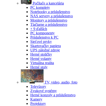
Počítače a kancelária
PC komplety
Notebooky a príslušenstvo
NAS servery a príslušenstvo
Monitory a príslušenstvo
Tlačiarne a príslušenstvo
+ 9 ďalších
PC komponenty
Príslušenstvo k PC
Sieťové prvky
Skartovačky papiera
UPS záložné zdroje
Herné stoličky
Herné volanty
Virtuálna realita
Herné stoly
TV, video, audio, foto
Televízory
Zvukové systémy
Herné konzoly a príslušenstvo
Kamery
Projektory