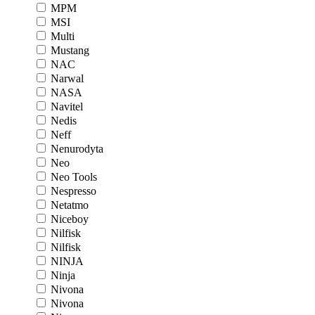
MPM
MSI
Multi
Mustang
NAC
Narwal
NASA
Navitel
Nedis
Neff
Nenurodyta
Neo
Neo Tools
Nespresso
Netatmo
Niceboy
Nilfisk
Nilfisk
NINJA
Ninja
Nivona
Nivona