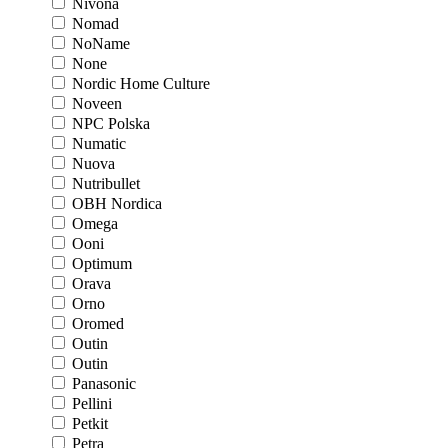
Nivona
Nomad
NoName
None
Nordic Home Culture
Noveen
NPC Polska
Numatic
Nuova
Nutribullet
OBH Nordica
Omega
Ooni
Optimum
Orava
Orno
Oromed
Outin
Outin
Panasonic
Pellini
Petkit
Petra