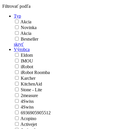
Filtrovať podľa
Typ
Akcia
Novinka
Akcia
Bestseller
skryť
Výrobca
Eldom
IMOU
iRobot
iRobot Roomba
Karcher
KitchenAid
Stone - Lite
2measure
4Swiss
4Swiss
6936905905512
Acopino
Activejet