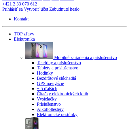
+421 2 33 070 612
Prihlásiť sa
Vytvoriť účet
Zabudnuté heslo
Kontakt
TOP zľavy
Elektronika
Mobilné zariadenia a príslušenstvo
Telefóny a príslušenstvo
Tablety a príslušenstvo
Hodinky
Bezdrôtové slúchadlá
GPS navigácie
+ 5 ďalších
Čítačky elektronických kníh
Vysielačky
Príslušenstvo
Alkoholtestery
Elektronické pestúnky