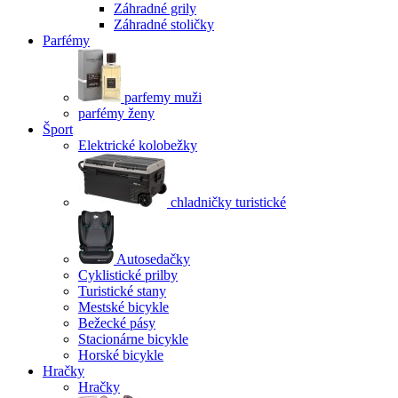
Záhradné grily
Záhradné stoličky
Parfémy
parfemy muži
parfémy ženy
Šport
Elektrické kolobežky
chladničky turistické
Autosedačky
Cyklistické prilby
Turistické stany
Mestské bicykle
Bežecké pásy
Stacionárne bicykle
Horské bicykle
Hračky
Hračky