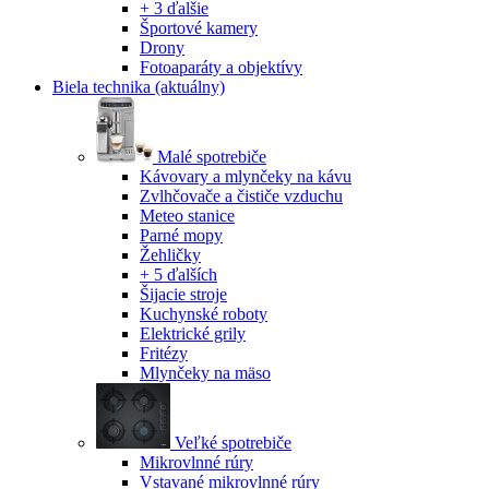
+ 3 ďalšie
Športové kamery
Drony
Fotoaparáty a objektívy
Biela technika
(aktuálny)
Malé spotrebiče
Kávovary a mlynčeky na kávu
Zvlhčovače a čističe vzduchu
Meteo stanice
Parné mopy
Žehličky
+ 5 ďalších
Šijacie stroje
Kuchynské roboty
Elektrické grily
Fritézy
Mlynčeky na mäso
Veľké spotrebiče
Mikrovlnné rúry
Vstavané mikrovlnné rúry