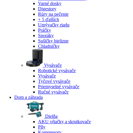
Varné dosky
Digestory
Rúry na pečenie
+ 5 ďalších
Umývačky riadu
Práčky
Sporáky
Sušičky bielizne
Chladničky
Vysávače
Robotické vysávače
Vysávače
Tyčové vysávače
Priemyselné vysávače
Ručné vysávače
Dom a záhrada
Dielňa
AKU vŕtačky a skrutkovače
Píly
Kompresory