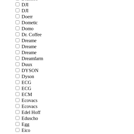
DJI
DJI
Doerr
Dometic
Domo
Dr. Coffee
Dreame
Dreame
Dreame
Dreamfarm
Duux
DYSON
Dyson
ECG
ECG
ECM
Ecovacs
Ecovacs
Edel Hoff
Eduscho
Egg
Eico