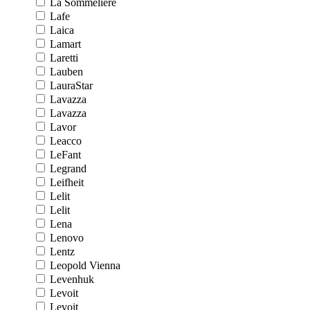
La Sommeliere
Lafe
Laica
Lamart
Laretti
Lauben
LauraStar
Lavazza
Lavazza
Lavor
Leacco
LeFant
Legrand
Leifheit
Lelit
Lelit
Lena
Lenovo
Lentz
Leopold Vienna
Levenhuk
Levoit
Levoit