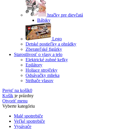
hračky pre dievčatá
Bábiky
Lego
Detské postieľky a ohrádky
Zberateľské figúrky
Starostlivosť o vlasy a telo
Elektrické zubné kefky
Epilátory
Holiace strojčeky
Odsávačky mlieka
Strihače vlasov
Prejsť na košík
0
Košík
je prázdny
Otvoriť menu
Vyberte kategóriu
Malé spotrebiče
Veľké spotrebiče
Vysávače