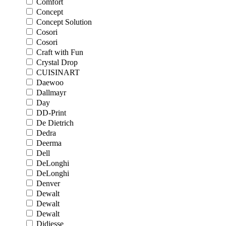
Comfort
Concept
Concept Solution
Cosori
Cosori
Craft with Fun
Crystal Drop
CUISINART
Daewoo
Dallmayr
Day
DD-Print
De Dietrich
Dedra
Deerma
Dell
DeLonghi
DeLonghi
Denver
Dewalt
Dewalt
Dewalt
Didiesse