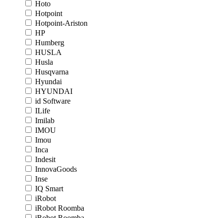
Hoto
Hotpoint
Hotpoint-Ariston
HP
Humberg
HUSLA
Husla
Husqvarna
Hyundai
HYUNDAI
id Software
ILife
Imilab
IMOU
Imou
Inca
Indesit
InnovaGoods
Inse
IQ Smart
iRobot
iRobot Roomba
iRobot Roomba