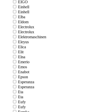
EIGO
Einhell
Einhell
Elba
Eldom
Electrolux
Electrolux
Elektromaschinen
Eleyus
Elica
Elit
Elna
Emerio
Emos
Enabot
Epson
Esperanza
Esperanza
Eta
Eta
Eufy
Eufy
Eureka