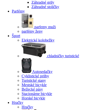
Záhradné grily
Záhradné stoličky
Parfémy
parfemy muži
parfémy ženy
Šport
Elektrické kolobežky
chladničky turistické
Autosedačky
Cyklistické prilby
Turistické stany
Mestské bicykle
Bežecké pásy
Stacionárne bicykle
Horské bicykle
Hračky
Hračky