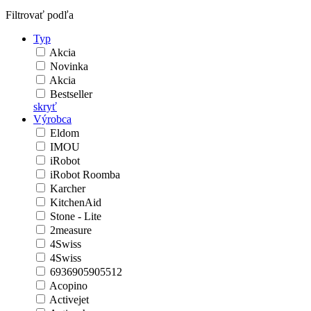
Filtrovať podľa
Typ
Akcia
Novinka
Akcia
Bestseller
skryť
Výrobca
Eldom
IMOU
iRobot
iRobot Roomba
Karcher
KitchenAid
Stone - Lite
2measure
4Swiss
4Swiss
6936905905512
Acopino
Activejet