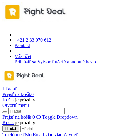
+421 2 33 070 612
Kontakt
Váš účet
Prihlásiť sa
Vytvoriť účet
Zabudnuté heslo
Hľadať
Prejsť na košík
0
Košík
je prázdny
Otvoriť menu
Prejsť na košík
0 €
0
Toggle Dropdown
Košík
je prázdny
Hľadať
Telefónne číslo
Email
viac
viac
Zavrieť