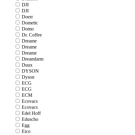
DJI
DJI
Doerr
Dometic
Domo
Dr. Coffee
Dreame
Dreame
Dreame
Dreamfarm
Duux
DYSON
Dyson
ECG
ECG
ECM
Ecovacs
Ecovacs
Edel Hoff
Eduscho
Egg
Eico