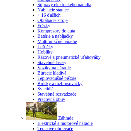
Súpravy elektrického náradia
Nabíjacie stanice
+ 16 ďalších
Obrábacie stroje
Frézky
Kompresory do auta
Batérie a nabíjačky
Multifunkčné náradie
Leštičky
Hoblíky
Rázové a pneumatické uťahováky
Stavebné lasery
Vozíky na náradie
Búracie kladivá
Teplovzdušné pištole
Brúsky a rozbrusovačky
Svietidlá
Stavebné rozvádzače
Pracovná obuv
Záhrada
Elektrické a motorové náradie
Terasové ohrievače