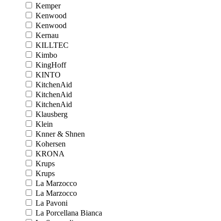
Kemper
Kenwood
Kenwood
Kernau
KILLTEC
Kimbo
KingHoff
KINTO
KitchenAid
KitchenAid
KitchenAid
Klausberg
Klein
Knner & Shnen
Kohersen
KRONA
Krups
Krups
La Marzocco
La Marzocco
La Pavoni
La Porcellana Bianca