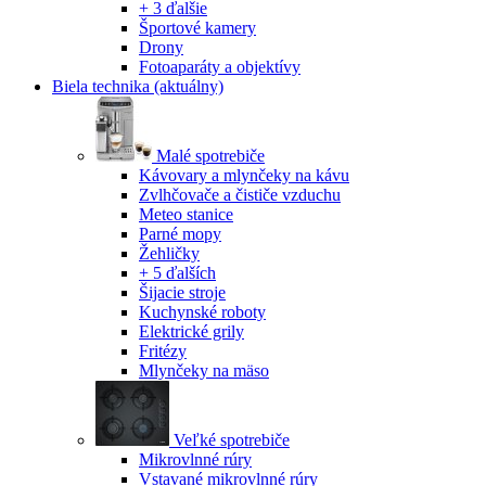
+ 3 ďalšie
Športové kamery
Drony
Fotoaparáty a objektívy
Biela technika
(aktuálny)
Malé spotrebiče
Kávovary a mlynčeky na kávu
Zvlhčovače a čističe vzduchu
Meteo stanice
Parné mopy
Žehličky
+ 5 ďalších
Šijacie stroje
Kuchynské roboty
Elektrické grily
Fritézy
Mlynčeky na mäso
Veľké spotrebiče
Mikrovlnné rúry
Vstavané mikrovlnné rúry