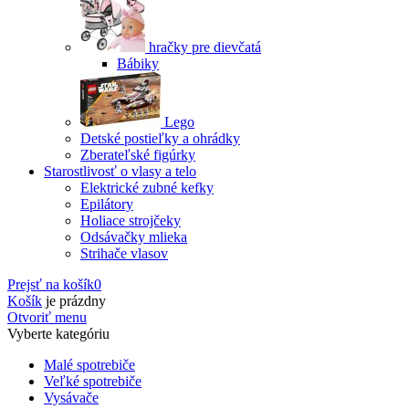
hračky pre dievčatá
Bábiky
Lego
Detské postieľky a ohrádky
Zberateľské figúrky
Starostlivosť o vlasy a telo
Elektrické zubné kefky
Epilátory
Holiace strojčeky
Odsávačky mlieka
Strihače vlasov
Prejsť na košík
0
Košík
je prázdny
Otvoriť menu
Vyberte kategóriu
Malé spotrebiče
Veľké spotrebiče
Vysávače