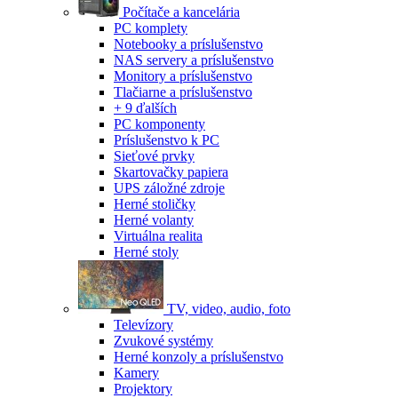
Počítače a kancelária
PC komplety
Notebooky a príslušenstvo
NAS servery a príslušenstvo
Monitory a príslušenstvo
Tlačiarne a príslušenstvo
+ 9 ďalších
PC komponenty
Príslušenstvo k PC
Sieťové prvky
Skartovačky papiera
UPS záložné zdroje
Herné stoličky
Herné volanty
Virtuálna realita
Herné stoly
TV, video, audio, foto
Televízory
Zvukové systémy
Herné konzoly a príslušenstvo
Kamery
Projektory