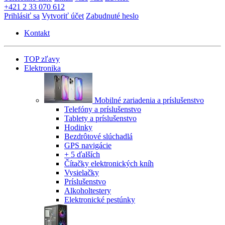
+421 2 33 070 612
Prihlásiť sa
Vytvoriť účet
Zabudnuté heslo
Kontakt
TOP zľavy
Elektronika
Mobilné zariadenia a príslušenstvo
Telefóny a príslušenstvo
Tablety a príslušenstvo
Hodinky
Bezdrôtové slúchadlá
GPS navigácie
+ 5 ďalších
Čítačky elektronických kníh
Vysielačky
Príslušenstvo
Alkoholtestery
Elektronické pestúnky