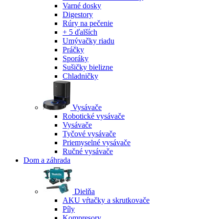
Varné dosky
Digestory
Rúry na pečenie
+ 5 ďalších
Umývačky riadu
Práčky
Sporáky
Sušičky bielizne
Chladničky
Vysávače
Robotické vysávače
Vysávače
Tyčové vysávače
Priemyselné vysávače
Ručné vysávače
Dom a záhrada
Dielňa
AKU vŕtačky a skrutkovače
Píly
Kompresory