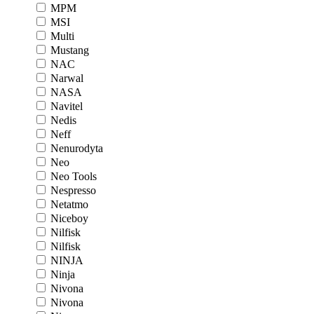
MPM
MSI
Multi
Mustang
NAC
Narwal
NASA
Navitel
Nedis
Neff
Nenurodyta
Neo
Neo Tools
Nespresso
Netatmo
Niceboy
Nilfisk
Nilfisk
NINJA
Ninja
Nivona
Nivona