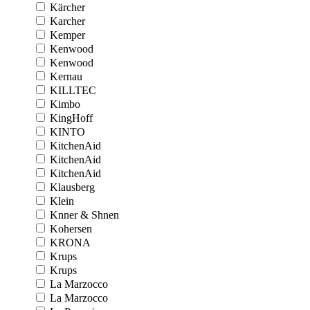
Kärcher
Karcher
Kemper
Kenwood
Kenwood
Kernau
KILLTEC
Kimbo
KingHoff
KINTO
KitchenAid
KitchenAid
KitchenAid
Klausberg
Klein
Knner & Shnen
Kohersen
KRONA
Krups
Krups
La Marzocco
La Marzocco