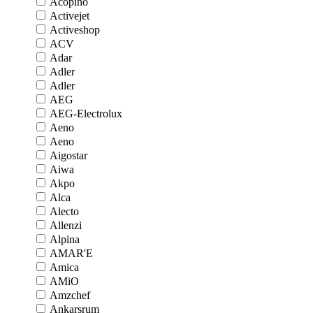
Acopino
Activejet
Activeshop
ACV
Adar
Adler
Adler
AEG
AEG-Electrolux
Aeno
Aeno
Aigostar
Aiwa
Akpo
Alca
Alecto
Allenzi
Alpina
AMAR'E
Amica
AMiO
Amzchef
Ankarsrum