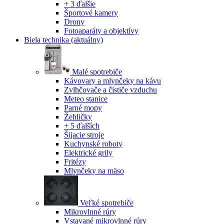
+ 3 ďalšie
Športové kamery
Drony
Fotoaparáty a objektívy
Biela technika
(aktuálny)
Malé spotrebiče
Kávovary a mlynčeky na kávu
Zvlhčovače a čističe vzduchu
Meteo stanice
Parné mopy
Žehličky
+ 5 ďalších
Šijacie stroje
Kuchynské roboty
Elektrické grily
Fritézy
Mlynčeky na mäso
Veľké spotrebiče
Mikrovlnné rúry
Vstavané mikrovlnné rúry