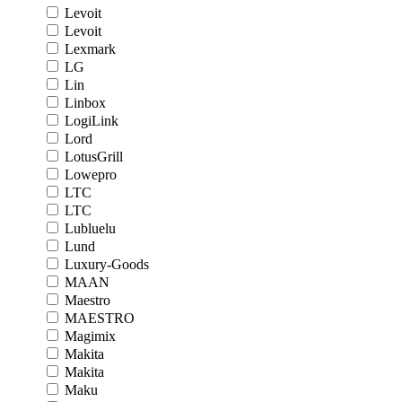
Levoit
Levoit
Lexmark
LG
Lin
Linbox
LogiLink
Lord
LotusGrill
Lowepro
LTC
LTC
Lubluelu
Lund
Luxury-Goods
MAAN
Maestro
MAESTRO
Magimix
Makita
Makita
Maku