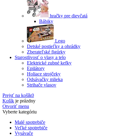
hračky pre dievčatá
Bábiky
Lego
Detské postieľky a ohrádky
Zberateľské figúrky
Starostlivosť o vlasy a telo
Elektrické zubné kefky
Epilátory
Holiace strojčeky
Odsávačky mlieka
Strihače vlasov
Prejsť na košík
0
Košík
je prázdny
Otvoriť menu
Vyberte kategóriu
Malé spotrebiče
Veľké spotrebiče
Vysávače