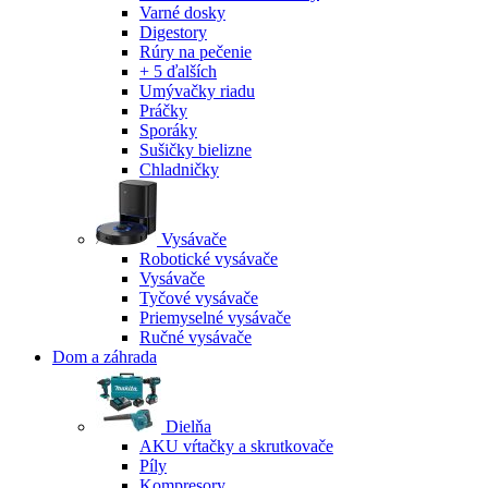
Varné dosky
Digestory
Rúry na pečenie
+ 5 ďalších
Umývačky riadu
Práčky
Sporáky
Sušičky bielizne
Chladničky
Vysávače
Robotické vysávače
Vysávače
Tyčové vysávače
Priemyselné vysávače
Ručné vysávače
Dom a záhrada
Dielňa
AKU vŕtačky a skrutkovače
Píly
Kompresory