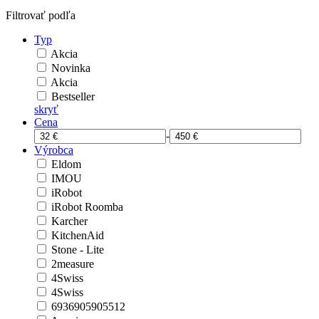
Filtrovať podľa
Typ
Akcia
Novinka
Akcia
Bestseller
skryť
Cena
-
Výrobca
Eldom
IMOU
iRobot
iRobot Roomba
Karcher
KitchenAid
Stone - Lite
2measure
4Swiss
4Swiss
6936905905512