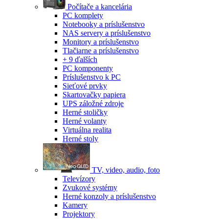
Počítače a kancelária
PC komplety
Notebooky a príslušenstvo
NAS servery a príslušenstvo
Monitory a príslušenstvo
Tlačiarne a príslušenstvo
+ 9 ďalších
PC komponenty
Príslušenstvo k PC
Sieťové prvky
Skartovačky papiera
UPS záložné zdroje
Herné stoličky
Herné volanty
Virtuálna realita
Herné stoly
TV, video, audio, foto
Televízory
Zvukové systémy
Herné konzoly a príslušenstvo
Kamery
Projektory