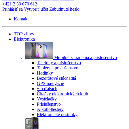
+421 2 33 070 612
Prihlásiť sa
Vytvoriť účet
Zabudnuté heslo
Kontakt
TOP zľavy
Elektronika
Mobilné zariadenia a príslušenstvo
Telefóny a príslušenstvo
Tablety a príslušenstvo
Hodinky
Bezdrôtové slúchadlá
GPS navigácie
+ 5 ďalších
Čítačky elektronických kníh
Vysielačky
Príslušenstvo
Alkoholtestery
Elektronické pestúnky