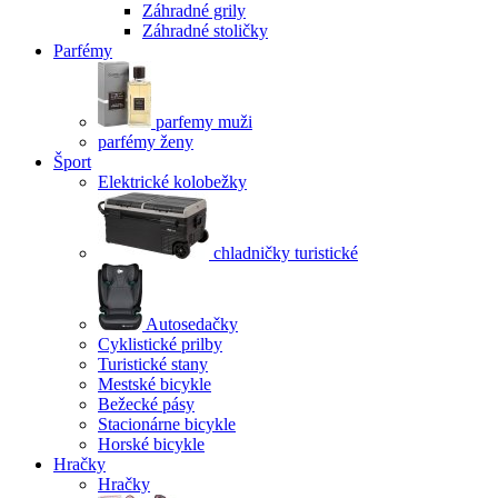
Záhradné grily
Záhradné stoličky
Parfémy
parfemy muži
parfémy ženy
Šport
Elektrické kolobežky
chladničky turistické
Autosedačky
Cyklistické prilby
Turistické stany
Mestské bicykle
Bežecké pásy
Stacionárne bicykle
Horské bicykle
Hračky
Hračky