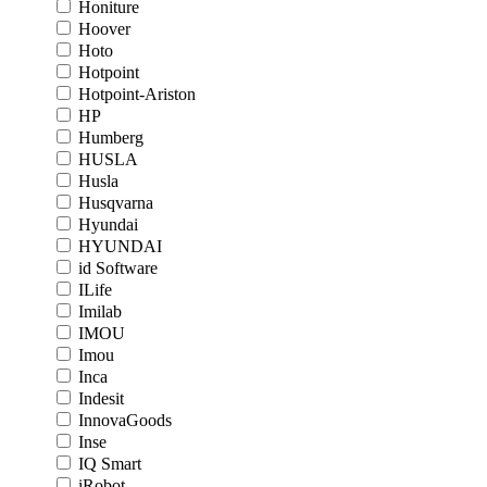
Honiture
Hoover
Hoto
Hotpoint
Hotpoint-Ariston
HP
Humberg
HUSLA
Husla
Husqvarna
Hyundai
HYUNDAI
id Software
ILife
Imilab
IMOU
Imou
Inca
Indesit
InnovaGoods
Inse
IQ Smart
iRobot