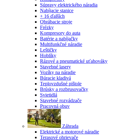
Súpravy elektrického náradia
Nabíjacie stanice
+ 16 ďalších
Obrábacie stroje
Frézky
Kompresory do auta
Batérie a nabíjačky
Multifunkčné náradie
Leštičky
Hoblíky
Rázové a pneumatické uťahováky
Stavebné lasery
Vozíky na náradie
Búracie kladivá
Teplovzdušné pištole
Brúsky a rozbrusovačky
Svietidlá
Stavebné rozvádzače
Pracovná obuv
Záhrada
Elektrické a motorové náradie
Terasové ohrievače