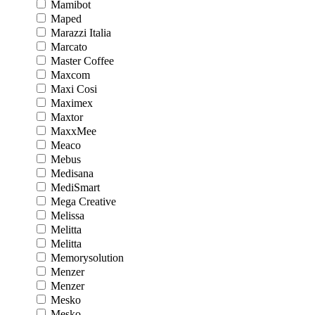
Mamibot
Maped
Marazzi Italia
Marcato
Master Coffee
Maxcom
Maxi Cosi
Maximex
Maxtor
MaxxMee
Meaco
Mebus
Medisana
MediSmart
Mega Creative
Melissa
Melitta
Melitta
Memorysolution
Menzer
Menzer
Mesko
Mesko