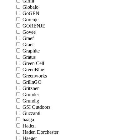
Girmi
Globalo
GoGEN
Gorenje
GORENJE
Govee
Graef
Graef
Graphite
Gratus
Green Cell
GreenBlue
Greenworks
GrillnGO
Gritzner
Grunder
Grundig
GSI Outdoors
Guzzanti
haaga
Haden
Haden Dorchester
Haeger