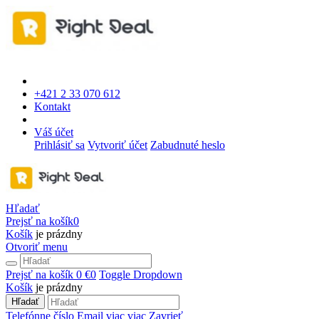
+421 2 33 070 612
Kontakt
Váš účet
Prihlásiť sa
Vytvoriť účet
Zabudnuté heslo
Hľadať
Prejsť na košík
0
Košík
je prázdny
Otvoriť menu
Prejsť na košík
0 €
0
Toggle Dropdown
Košík
je prázdny
Hľadať
Telefónne číslo
Email
viac
viac
Zavrieť