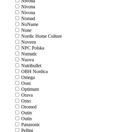
Nivona
Nivona
Nivona
Nomad
NoName
None
Nordic Home Culture
Noveen
NPC Polska
Numatic
Nuova
Nutribullet
OBH Nordica
Omega
Ooni
Optimum
Orava
Orno
Oromed
Outin
Outin
Panasonic
Pellini