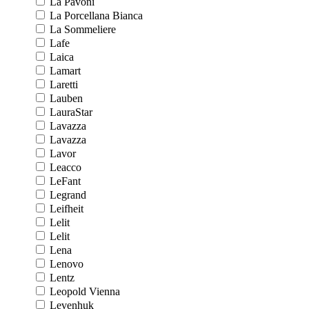
La Pavoni
La Porcellana Bianca
La Sommeliere
Lafe
Laica
Lamart
Laretti
Lauben
LauraStar
Lavazza
Lavazza
Lavor
Leacco
LeFant
Legrand
Leifheit
Lelit
Lelit
Lena
Lenovo
Lentz
Leopold Vienna
Levenhuk