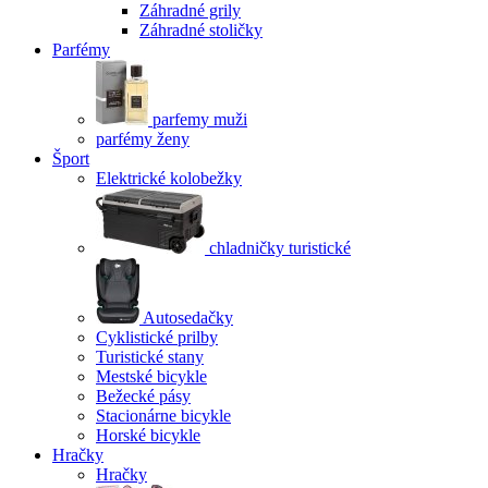
Záhradné grily
Záhradné stoličky
Parfémy
parfemy muži
parfémy ženy
Šport
Elektrické kolobežky
chladničky turistické
Autosedačky
Cyklistické prilby
Turistické stany
Mestské bicykle
Bežecké pásy
Stacionárne bicykle
Horské bicykle
Hračky
Hračky