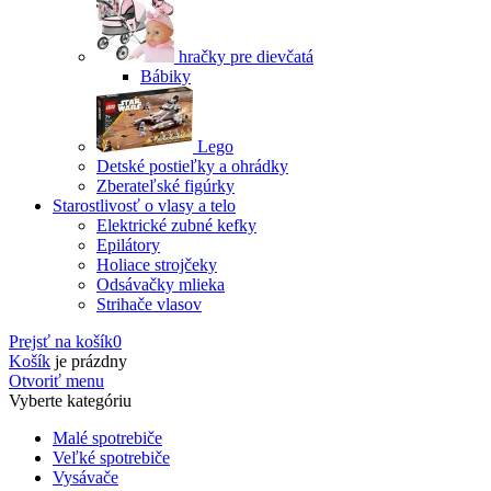
hračky pre dievčatá
Bábiky
Lego
Detské postieľky a ohrádky
Zberateľské figúrky
Starostlivosť o vlasy a telo
Elektrické zubné kefky
Epilátory
Holiace strojčeky
Odsávačky mlieka
Strihače vlasov
Prejsť na košík
0
Košík
je prázdny
Otvoriť menu
Vyberte kategóriu
Malé spotrebiče
Veľké spotrebiče
Vysávače