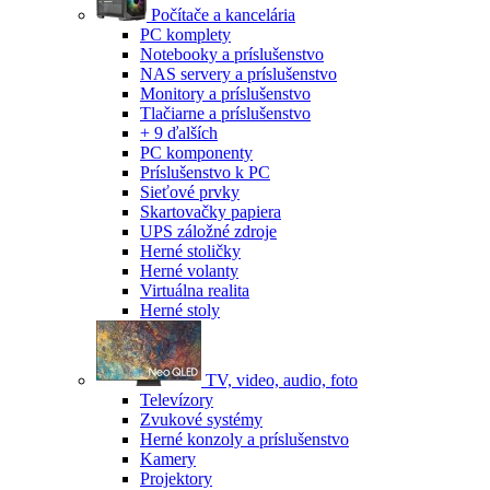
Počítače a kancelária
PC komplety
Notebooky a príslušenstvo
NAS servery a príslušenstvo
Monitory a príslušenstvo
Tlačiarne a príslušenstvo
+ 9 ďalších
PC komponenty
Príslušenstvo k PC
Sieťové prvky
Skartovačky papiera
UPS záložné zdroje
Herné stoličky
Herné volanty
Virtuálna realita
Herné stoly
TV, video, audio, foto
Televízory
Zvukové systémy
Herné konzoly a príslušenstvo
Kamery
Projektory