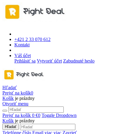
+421 2 33 070 612
Kontakt
Váš účet
Prihlásiť sa
Vytvoriť účet
Zabudnuté heslo
Hľadať
Prejsť na košík
0
Košík
je prázdny
Otvoriť menu
Prejsť na košík
0 €
0
Toggle Dropdown
Košík
je prázdny
Hľadať
Telefónne číslo
Email
viac
viac
Zavrieť