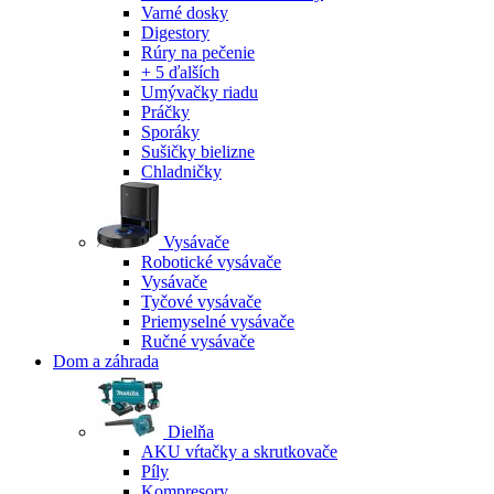
Varné dosky
Digestory
Rúry na pečenie
+ 5 ďalších
Umývačky riadu
Práčky
Sporáky
Sušičky bielizne
Chladničky
Vysávače
Robotické vysávače
Vysávače
Tyčové vysávače
Priemyselné vysávače
Ručné vysávače
Dom a záhrada
Dielňa
AKU vŕtačky a skrutkovače
Píly
Kompresory