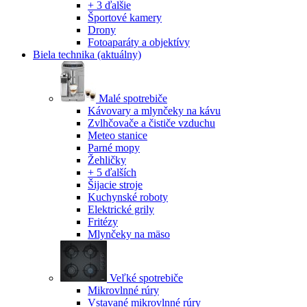
+ 3 ďalšie
Športové kamery
Drony
Fotoaparáty a objektívy
Biela technika
(aktuálny)
Malé spotrebiče
Kávovary a mlynčeky na kávu
Zvlhčovače a čističe vzduchu
Meteo stanice
Parné mopy
Žehličky
+ 5 ďalších
Šijacie stroje
Kuchynské roboty
Elektrické grily
Fritézy
Mlynčeky na mäso
Veľké spotrebiče
Mikrovlnné rúry
Vstavané mikrovlnné rúry