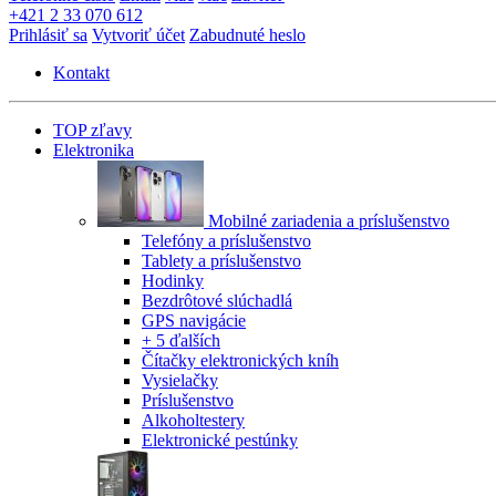
+421 2 33 070 612
Prihlásiť sa
Vytvoriť účet
Zabudnuté heslo
Kontakt
TOP zľavy
Elektronika
Mobilné zariadenia a príslušenstvo
Telefóny a príslušenstvo
Tablety a príslušenstvo
Hodinky
Bezdrôtové slúchadlá
GPS navigácie
+ 5 ďalších
Čítačky elektronických kníh
Vysielačky
Príslušenstvo
Alkoholtestery
Elektronické pestúnky