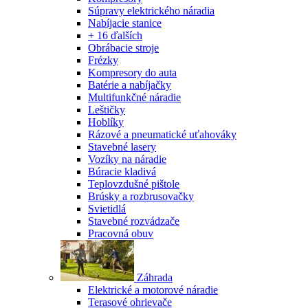
Súpravy elektrického náradia
Nabíjacie stanice
+ 16 ďalších
Obrábacie stroje
Frézky
Kompresory do auta
Batérie a nabíjačky
Multifunkčné náradie
Leštičky
Hoblíky
Rázové a pneumatické uťahováky
Stavebné lasery
Vozíky na náradie
Búracie kladivá
Teplovzdušné pištole
Brúsky a rozbrusovačky
Svietidlá
Stavebné rozvádzače
Pracovná obuv
Záhrada
Elektrické a motorové náradie
Terasové ohrievače