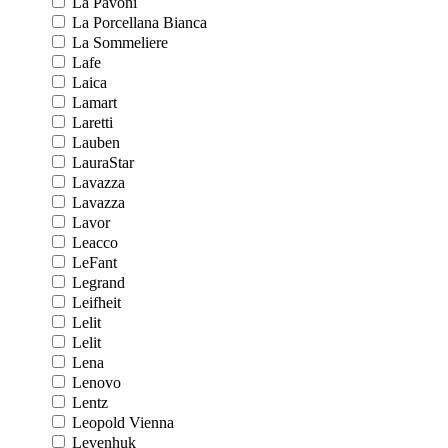
La Pavoni
La Porcellana Bianca
La Sommeliere
Lafe
Laica
Lamart
Laretti
Lauben
LauraStar
Lavazza
Lavazza
Lavor
Leacco
LeFant
Legrand
Leifheit
Lelit
Lelit
Lena
Lenovo
Lentz
Leopold Vienna
Levenhuk