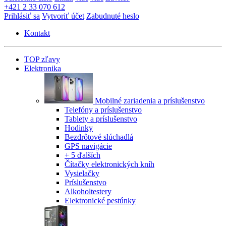
+421 2 33 070 612
Prihlásiť sa
Vytvoriť účet
Zabudnuté heslo
Kontakt
TOP zľavy
Elektronika
Mobilné zariadenia a príslušenstvo
Telefóny a príslušenstvo
Tablety a príslušenstvo
Hodinky
Bezdrôtové slúchadlá
GPS navigácie
+ 5 ďalších
Čítačky elektronických kníh
Vysielačky
Príslušenstvo
Alkoholtestery
Elektronické pestúnky