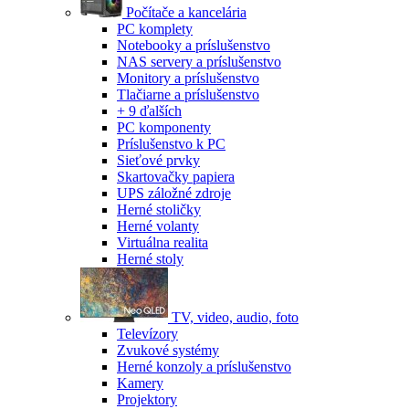
Počítače a kancelária
PC komplety
Notebooky a príslušenstvo
NAS servery a príslušenstvo
Monitory a príslušenstvo
Tlačiarne a príslušenstvo
+ 9 ďalších
PC komponenty
Príslušenstvo k PC
Sieťové prvky
Skartovačky papiera
UPS záložné zdroje
Herné stoličky
Herné volanty
Virtuálna realita
Herné stoly
TV, video, audio, foto
Televízory
Zvukové systémy
Herné konzoly a príslušenstvo
Kamery
Projektory