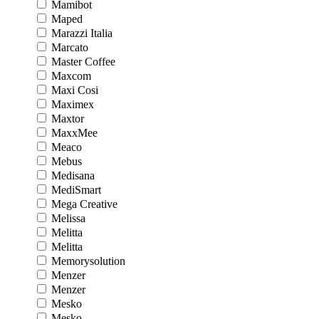
Mamibot
Maped
Marazzi Italia
Marcato
Master Coffee
Maxcom
Maxi Cosi
Maximex
Maxtor
MaxxMee
Meaco
Mebus
Medisana
MediSmart
Mega Creative
Melissa
Melitta
Melitta
Memorysolution
Menzer
Menzer
Mesko
Mesko