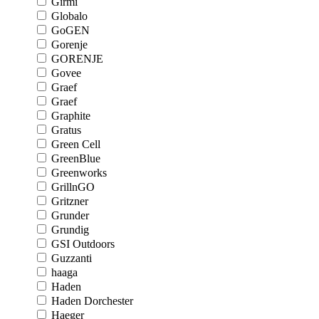
Girmi
Globalo
GoGEN
Gorenje
GORENJE
Govee
Graef
Graef
Graphite
Gratus
Green Cell
GreenBlue
Greenworks
GrillnGO
Gritzner
Grunder
Grundig
GSI Outdoors
Guzzanti
haaga
Haden
Haden Dorchester
Haeger