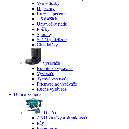
Varné dosky
Digestory
Rúry na pečenie
+ 5 ďalších
Umývačky riadu
Práčky
Sporáky
Sušičky bielizne
Chladničky
Vysávače
Robotické vysávače
Vysávače
Tyčové vysávače
Priemyselné vysávače
Ručné vysávače
Dom a záhrada
Dielňa
AKU vŕtačky a skrutkovače
Píly
Kompresory