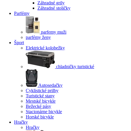
Záhradné grily
Záhradné stoličky
Parfémy
parfemy muži
parfémy ženy
Šport
Elektrické kolobežky
chladničky turistické
Autosedačky
Cyklistické prilby
Turistické stany
Mestské bicykle
Bežecké pásy
Stacionárne bicykle
Horské bicykle
Hračky
Hračky