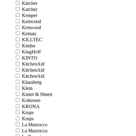
Kärcher
Karcher
Kemper
Kenwood
Kenwood
Kernau
KILLTEC
Kimbo
KingHoff
KINTO
KitchenAid
KitchenAid
KitchenAid
Klausberg
Klein
Knner & Shnen
Kohersen
KRONA
Krups
Krups
La Marzocco
La Marzocco