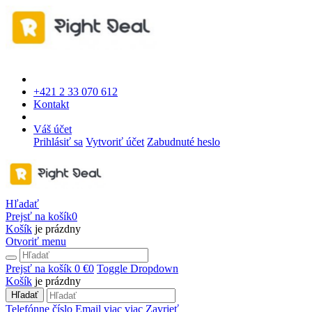
+421 2 33 070 612
Kontakt
Váš účet
Prihlásiť sa
Vytvoriť účet
Zabudnuté heslo
Hľadať
Prejsť na košík
0
Košík
je prázdny
Otvoriť menu
Prejsť na košík
0 €
0
Toggle Dropdown
Košík
je prázdny
Hľadať
Telefónne číslo
Email
viac
viac
Zavrieť