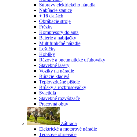
Súpravy elektrického náradia
Nabíjacie stanice
+ 16 ďalších
Obrábacie stroje
Frézky
Kompresory do auta
Batérie a nabíjačky
Multifunkčné náradie
Leštičky
Hoblíky
Rázové a pneumatické uťahováky
Stavebné lasery
Vozíky na náradie
Búracie kladivá
Teplovzdušné pištole
Brúsky a rozbrusovačky
Svietidlá
Stavebné rozvádzače
Pracovná obuv
Záhrada
Elektrické a motorové náradie
Terasové ohrievače