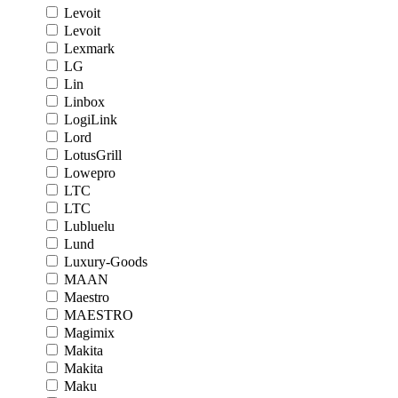
Levoit
Levoit
Lexmark
LG
Lin
Linbox
LogiLink
Lord
LotusGrill
Lowepro
LTC
LTC
Lubluelu
Lund
Luxury-Goods
MAAN
Maestro
MAESTRO
Magimix
Makita
Makita
Maku