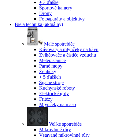
+ 3 ďalšie
Športové kamery
Drony
Fotoaparáty a objektívy
Biela technika
(aktuálny)
Malé spotrebiče
Kávovary a mlynčeky na kávu
Zvlhčovače a čističe vzduchu
Meteo stanice
Parné mopy
Žehličky
+ 5 ďalších
Šijacie stroje
Kuchynské roboty
Elektrické grily
Fritézy
Mlynčeky na mäso
Veľké spotrebiče
Mikrovlnné rúry
Vstavané mikrovlnné rúry