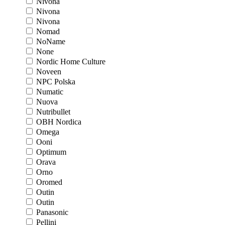
Nivona
Nivona
Nivona
Nomad
NoName
None
Nordic Home Culture
Noveen
NPC Polska
Numatic
Nuova
Nutribullet
OBH Nordica
Omega
Ooni
Optimum
Orava
Orno
Oromed
Outin
Outin
Panasonic
Pellini