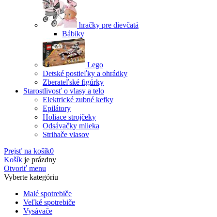
hračky pre dievčatá
Bábiky
Lego
Detské postieľky a ohrádky
Zberateľské figúrky
Starostlivosť o vlasy a telo
Elektrické zubné kefky
Epilátory
Holiace strojčeky
Odsávačky mlieka
Strihače vlasov
Prejsť na košík
0
Košík
je prázdny
Otvoriť menu
Vyberte kategóriu
Malé spotrebiče
Veľké spotrebiče
Vysávače