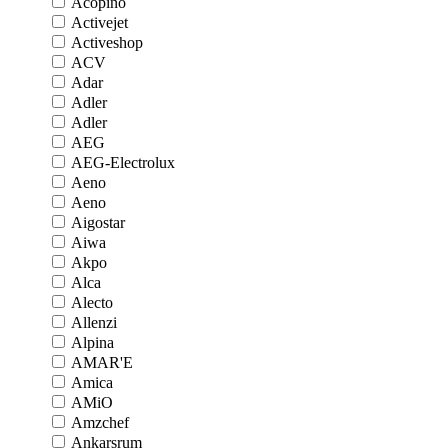
Acopino
Activejet
Activeshop
ACV
Adar
Adler
Adler
AEG
AEG-Electrolux
Aeno
Aeno
Aigostar
Aiwa
Akpo
Alca
Alecto
Allenzi
Alpina
AMAR'E
Amica
AMiO
Amzchef
Ankarsrum