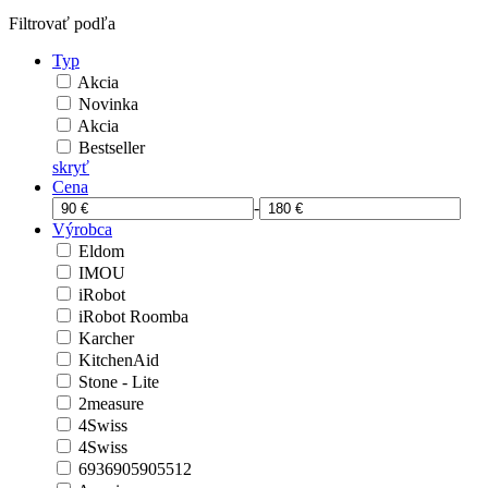
Filtrovať podľa
Typ
Akcia
Novinka
Akcia
Bestseller
skryť
Cena
-
Výrobca
Eldom
IMOU
iRobot
iRobot Roomba
Karcher
KitchenAid
Stone - Lite
2measure
4Swiss
4Swiss
6936905905512