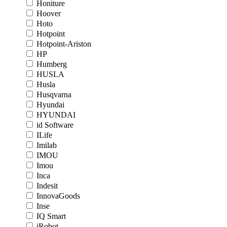
Honiture
Hoover
Hoto
Hotpoint
Hotpoint-Ariston
HP
Humberg
HUSLA
Husla
Husqvarna
Hyundai
HYUNDAI
id Software
ILife
Imilab
IMOU
Imou
Inca
Indesit
InnovaGoods
Inse
IQ Smart
iRobot