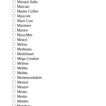
Marazzi Italia
Marcato
Master Coffee
Maxcom
Maxi Cosi
Maximex
Maxtor
MaxxMee
Meaco
Mebus
Medisana
MediSmart
Mega Creative
Melissa
Melitta
Melitta
Memorysolution
Menzer
Menzer
Mesko
Mesko
Metabo
Metaltex