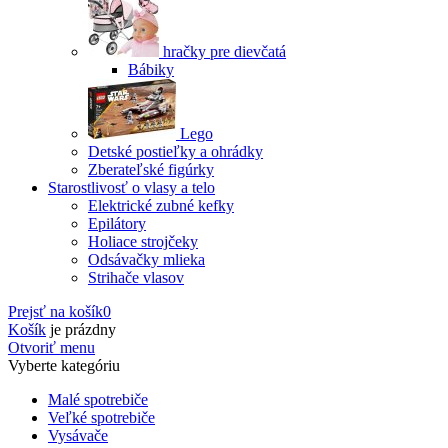
hračky pre dievčatá
Bábiky
Lego
Detské postieľky a ohrádky
Zberateľské figúrky
Starostlivosť o vlasy a telo
Elektrické zubné kefky
Epilátory
Holiace strojčeky
Odsávačky mlieka
Strihače vlasov
Prejsť na košík
0
Košík
je prázdny
Otvoriť menu
Vyberte kategóriu
Malé spotrebiče
Veľké spotrebiče
Vysávače