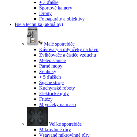
+ 3 ďalšie
Športové kamery
Drony
Fotoaparáty a objektívy
Biela technika
(aktuálny)
Malé spotrebiče
Kávovary a mlynčeky na kávu
Zvlhčovače a čističe vzduchu
Meteo stanice
Parné mopy
Žehličky
+ 5 ďalších
Šijacie stroje
Kuchynské roboty
Elektrické grily
Fritézy
Mlynčeky na mäso
Veľké spotrebiče
Mikrovlnné rúry
Vstavané mikrovlnné rúry