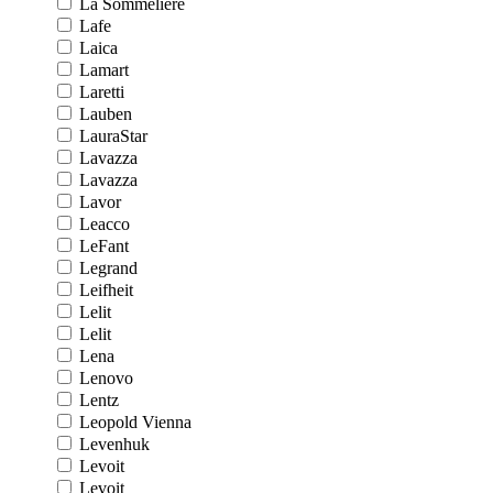
La Sommeliere
Lafe
Laica
Lamart
Laretti
Lauben
LauraStar
Lavazza
Lavazza
Lavor
Leacco
LeFant
Legrand
Leifheit
Lelit
Lelit
Lena
Lenovo
Lentz
Leopold Vienna
Levenhuk
Levoit
Levoit