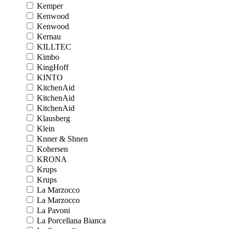
Kemper
Kenwood
Kenwood
Kernau
KILLTEC
Kimbo
KingHoff
KINTO
KitchenAid
KitchenAid
KitchenAid
Klausberg
Klein
Knner & Shnen
Kohersen
KRONA
Krups
Krups
La Marzocco
La Marzocco
La Pavoni
La Porcellana Bianca