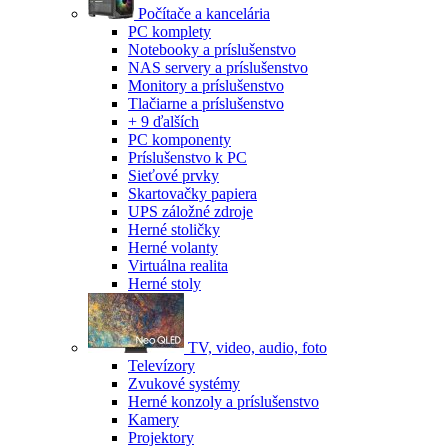
Počítače a kancelária
PC komplety
Notebooky a príslušenstvo
NAS servery a príslušenstvo
Monitory a príslušenstvo
Tlačiarne a príslušenstvo
+ 9 ďalších
PC komponenty
Príslušenstvo k PC
Sieťové prvky
Skartovačky papiera
UPS záložné zdroje
Herné stoličky
Herné volanty
Virtuálna realita
Herné stoly
TV, video, audio, foto
Televízory
Zvukové systémy
Herné konzoly a príslušenstvo
Kamery
Projektory