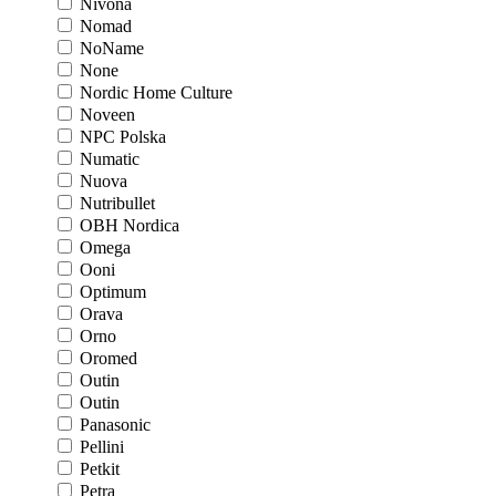
Nivona
Nomad
NoName
None
Nordic Home Culture
Noveen
NPC Polska
Numatic
Nuova
Nutribullet
OBH Nordica
Omega
Ooni
Optimum
Orava
Orno
Oromed
Outin
Outin
Panasonic
Pellini
Petkit
Petra