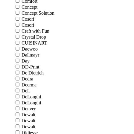
Comfort
Concept
Concept Solution
Cosori
Cosori
Craft with Fun
Crystal Drop
CUISINART
Daewoo
Dallmayr
Day
DD-Print
De Dietrich
Dedra
Deerma
Dell
DeLonghi
DeLonghi
Denver
Dewalt
Dewalt
Dewalt
Didiesse