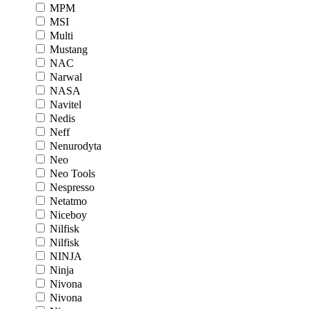
MPM
MSI
Multi
Mustang
NAC
Narwal
NASA
Navitel
Nedis
Neff
Nenurodyta
Neo
Neo Tools
Nespresso
Netatmo
Niceboy
Nilfisk
Nilfisk
NINJA
Ninja
Nivona
Nivona