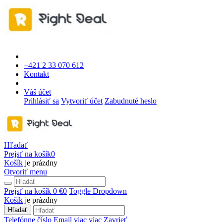
+421 2 33 070 612
Kontakt
Váš účet
Prihlásiť sa
Vytvoriť účet
Zabudnuté heslo
Hľadať
Prejsť na košík
0
Košík
je prázdny
Otvoriť menu
Prejsť na košík
0 €
0
Toggle Dropdown
Košík
je prázdny
Hľadať
Telefónne číslo
Email
viac
viac
Zavrieť