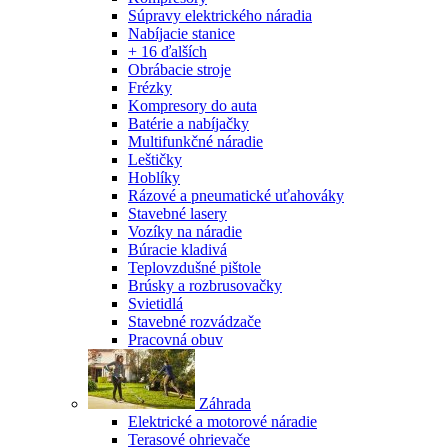
Súpravy elektrického náradia
Nabíjacie stanice
+ 16 ďalších
Obrábacie stroje
Frézky
Kompresory do auta
Batérie a nabíjačky
Multifunkčné náradie
Leštičky
Hoblíky
Rázové a pneumatické uťahováky
Stavebné lasery
Vozíky na náradie
Búracie kladivá
Teplovzdušné pištole
Brúsky a rozbrusovačky
Svietidlá
Stavebné rozvádzače
Pracovná obuv
Záhrada
Elektrické a motorové náradie
Terasové ohrievače