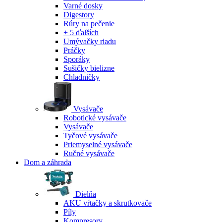
Varné dosky
Digestory
Rúry na pečenie
+ 5 ďalších
Umývačky riadu
Práčky
Sporáky
Sušičky bielizne
Chladničky
Vysávače
Robotické vysávače
Vysávače
Tyčové vysávače
Priemyselné vysávače
Ručné vysávače
Dom a záhrada
Dielňa
AKU vŕtačky a skrutkovače
Píly
Kompresory