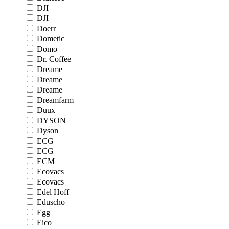
DJI
DJI
Doerr
Dometic
Domo
Dr. Coffee
Dreame
Dreame
Dreame
Dreamfarm
Duux
DYSON
Dyson
ECG
ECG
ECM
Ecovacs
Ecovacs
Edel Hoff
Eduscho
Egg
Eico