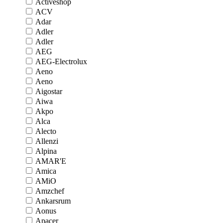
Activeshop
ACV
Adar
Adler
Adler
AEG
AEG-Electrolux
Aeno
Aeno
Aigostar
Aiwa
Akpo
Alca
Alecto
Allenzi
Alpina
AMAR'E
Amica
AMiO
Amzchef
Ankarsrum
Aonus
Apacer