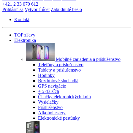
+421 2 33 070 612
Prihlásiť sa
Vytvoriť účet
Zabudnuté heslo
Kontakt
TOP zľavy
Elektronika
Mobilné zariadenia a príslušenstvo
Telefóny a príslušenstvo
Tablety a príslušenstvo
Hodinky
Bezdrôtové slúchadlá
GPS navigácie
+ 5 ďalších
Čítačky elektronických kníh
Vysielačky
Príslušenstvo
Alkoholtestery
Elektronické pestúnky