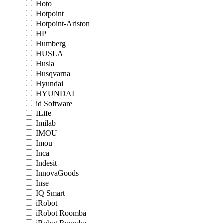
Hoto
Hotpoint
Hotpoint-Ariston
HP
Humberg
HUSLA
Husla
Husqvarna
Hyundai
HYUNDAI
id Software
ILife
Imilab
IMOU
Imou
Inca
Indesit
InnovaGoods
Inse
IQ Smart
iRobot
iRobot Roomba
iRobot Roomba