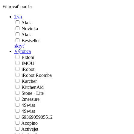
Filtrovať podľa
Typ
Akcia
Novinka
Akcia
Bestseller
skryť
Výrobca
Eldom
IMOU
iRobot
iRobot Roomba
Karcher
KitchenAid
Stone - Lite
2measure
4Swiss
4Swiss
6936905905512
Acopino
Activejet