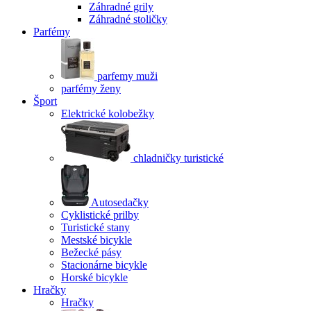
Záhradné grily
Záhradné stoličky
Parfémy
parfemy muži
parfémy ženy
Šport
Elektrické kolobežky
chladničky turistické
Autosedačky
Cyklistické prilby
Turistické stany
Mestské bicykle
Bežecké pásy
Stacionárne bicykle
Horské bicykle
Hračky
Hračky