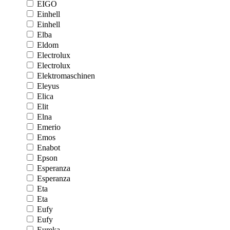
EIGO
Einhell
Einhell
Elba
Eldom
Electrolux
Electrolux
Elektromaschinen
Eleyus
Elica
Elit
Elna
Emerio
Emos
Enabot
Epson
Esperanza
Esperanza
Eta
Eta
Eufy
Eufy
Eureka