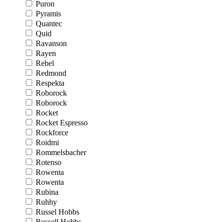
Puron
Pyramis
Quantec
Quid
Ravanson
Rayen
Rebel
Redmond
Respekta
Roborock
Roborock
Rocket
Rocket Espresso
Rockforce
Roidmi
Rommelsbacher
Rotenso
Rowenta
Rowenta
Rubina
Ruhhy
Russel Hobbs
Russell Hobbs