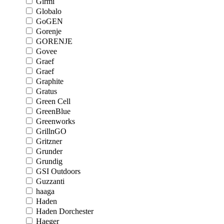
Girmi
Globalo
GoGEN
Gorenje
GORENJE
Govee
Graef
Graef
Graphite
Gratus
Green Cell
GreenBlue
Greenworks
GrillnGO
Gritzner
Grunder
Grundig
GSI Outdoors
Guzzanti
haaga
Haden
Haden Dorchester
Haeger