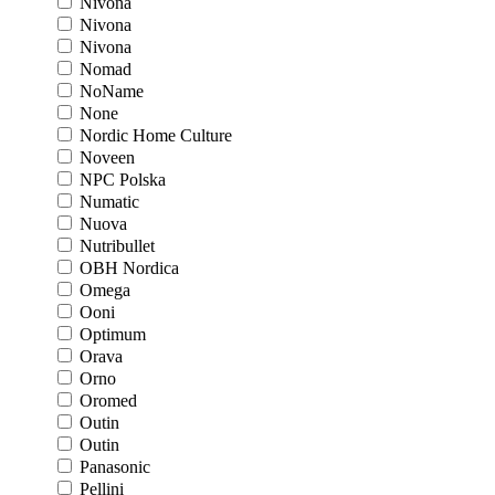
Nivona
Nivona
Nivona
Nomad
NoName
None
Nordic Home Culture
Noveen
NPC Polska
Numatic
Nuova
Nutribullet
OBH Nordica
Omega
Ooni
Optimum
Orava
Orno
Oromed
Outin
Outin
Panasonic
Pellini