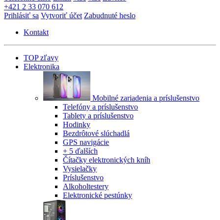
+421 2 33 070 612
Prihlásiť sa
Vytvoriť účet
Zabudnuté heslo
Kontakt
TOP zľavy
Elektronika
Mobilné zariadenia a príslušenstvo
Telefóny a príslušenstvo
Tablety a príslušenstvo
Hodinky
Bezdrôtové slúchadlá
GPS navigácie
+ 5 ďalších
Čítačky elektronických kníh
Vysielačky
Príslušenstvo
Alkoholtestery
Elektronické pestúnky