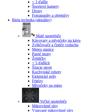
+ 3 ďalšie
Športové kamery
Drony
Fotoaparáty a objektívy
Biela technika
(aktuálny)
Malé spotrebiče
Kávovary a mlynčeky na kávu
Zvlhčovače a čističe vzduchu
Meteo stanice
Parné mopy
Žehličky
+ 5 ďalších
Šijacie stroje
Kuchynské roboty
Elektrické grily
Fritézy
Mlynčeky na mäso
Veľké spotrebiče
Mikrovlnné rúry
Vstavané mikrovlnné rúry