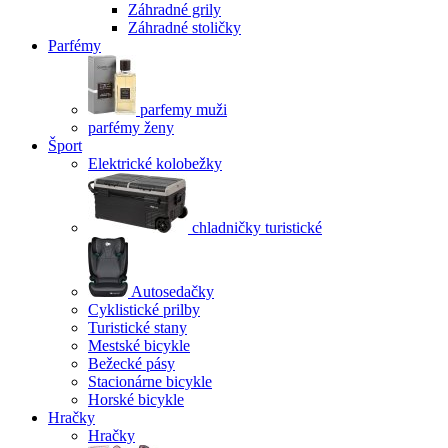
Záhradné grily
Záhradné stoličky
Parfémy
parfemy muži
parfémy ženy
Šport
Elektrické kolobežky
chladničky turistické
Autosedačky
Cyklistické prilby
Turistické stany
Mestské bicykle
Bežecké pásy
Stacionárne bicykle
Horské bicykle
Hračky
Hračky