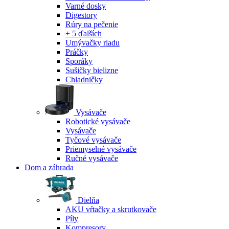
Varné dosky
Digestory
Rúry na pečenie
+ 5 ďalších
Umývačky riadu
Práčky
Sporáky
Sušičky bielizne
Chladničky
Vysávače
Robotické vysávače
Vysávače
Tyčové vysávače
Priemyselné vysávače
Ručné vysávače
Dom a záhrada
Dielňa
AKU vŕtačky a skrutkovače
Píly
Kompresory