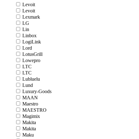
Levoit
Levoit
Lexmark
LG
Lin
Linbox
LogiLink
Lord
LotusGrill
Lowepro
LTC
LTC
Lubluelu
Lund
Luxury-Goods
MAAN
Maestro
MAESTRO
Magimix
Makita
Makita
Maku