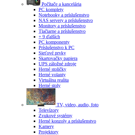
Počítače a kancelária
PC komplety
Notebooky a príslušenstvo
NAS servery a príslušenstvo
Monitory a príslušenstvo
Tlačiarne a príslušenstvo
+ 9 ďalších
PC komponenty
Príslušenstvo k PC
Sieťové prvky
Skartovačky papiera
UPS záložné zdroje
Herné stoličky
Herné volanty
Virtuálna realita
Herné stoly
TV, video, audio, foto
Televízory
Zvukové systémy
Herné konzoly a príslušenstvo
Kamery
Projektory