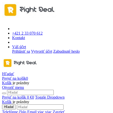
+421 2 33 070 612
Kontakt
Váš účet
Prihlásiť sa
Vytvoriť účet
Zabudnuté heslo
Hľadať
Prejsť na košík
0
Košík
je prázdny
Otvoriť menu
Prejsť na košík
0 €
0
Toggle Dropdown
Košík
je prázdny
Hľadať
Telefónne číslo
Email
viac
viac
Zavrieť