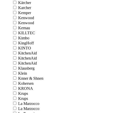
Kärcher
Karcher
Kemper
Kenwood
Kenwood
Kernau
KILLTEC
Kimbo
KingHoff
KINTO
KitchenAid
KitchenAid
KitchenAid
Klausberg
Klein
Knner & Shnen
Kohersen
KRONA
Krups
Krups
La Marzocco
La Marzocco