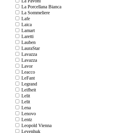
La Pavoni
La Porcellana Bianca
La Sommeliere
Lafe
Laica
Lamart
Laretti
Lauben
LauraStar
Lavazza
Lavazza
Lavor
Leacco
LeFant
Legrand
Leifheit
Lelit
Lelit
Lena
Lenovo
Lentz
Leopold Vienna
Levenhuk