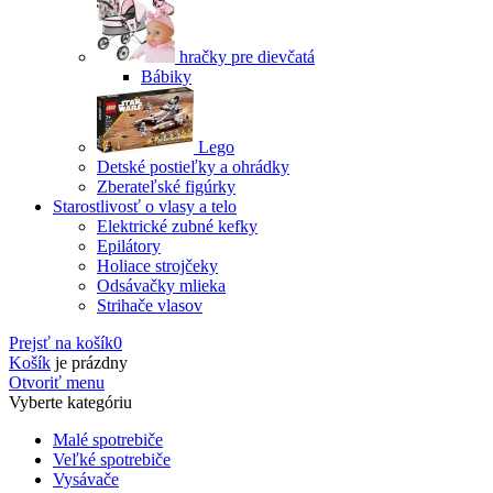
hračky pre dievčatá
Bábiky
Lego
Detské postieľky a ohrádky
Zberateľské figúrky
Starostlivosť o vlasy a telo
Elektrické zubné kefky
Epilátory
Holiace strojčeky
Odsávačky mlieka
Strihače vlasov
Prejsť na košík
0
Košík
je prázdny
Otvoriť menu
Vyberte kategóriu
Malé spotrebiče
Veľké spotrebiče
Vysávače