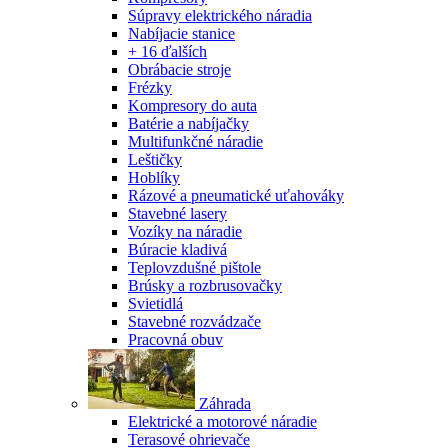
Súpravy elektrického náradia
Nabíjacie stanice
+ 16 ďalších
Obrábacie stroje
Frézky
Kompresory do auta
Batérie a nabíjačky
Multifunkčné náradie
Leštičky
Hoblíky
Rázové a pneumatické uťahováky
Stavebné lasery
Vozíky na náradie
Búracie kladivá
Teplovzdušné pištole
Brúsky a rozbrusovačky
Svietidlá
Stavebné rozvádzače
Pracovná obuv
Záhrada
Elektrické a motorové náradie
Terasové ohrievače