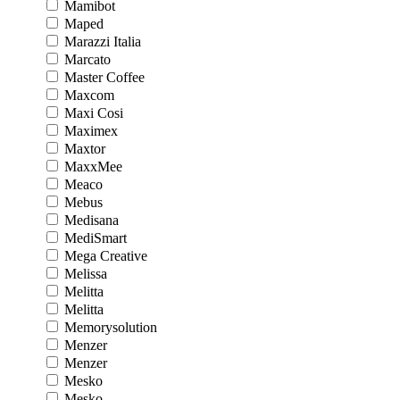
Mamibot
Maped
Marazzi Italia
Marcato
Master Coffee
Maxcom
Maxi Cosi
Maximex
Maxtor
MaxxMee
Meaco
Mebus
Medisana
MediSmart
Mega Creative
Melissa
Melitta
Melitta
Memorysolution
Menzer
Menzer
Mesko
Mesko