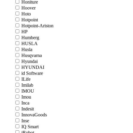
Honiture
Hoover
Hoto
Hotpoint
Hotpoint-Ariston
HP
Humberg
HUSLA
Husla
Husqvarna
Hyundai
HYUNDAI
id Software
ILife
Imilab
IMOU
Imou
Inca
Indesit
InnovaGoods
Inse
IQ Smart
iRobot