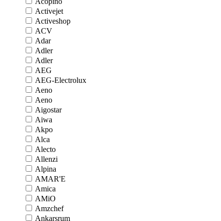
Acopino
Activejet
Activeshop
ACV
Adar
Adler
Adler
AEG
AEG-Electrolux
Aeno
Aeno
Aigostar
Aiwa
Akpo
Alca
Alecto
Allenzi
Alpina
AMAR'E
Amica
AMiO
Amzchef
Ankarsrum