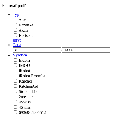
Filtrovať podľa
Typ
Akcia
Novinka
Akcia
Bestseller
skryť
Cena
-
Výrobca
Eldom
IMOU
iRobot
iRobot Roomba
Karcher
KitchenAid
Stone - Lite
2measure
4Swiss
4Swiss
6936905905512