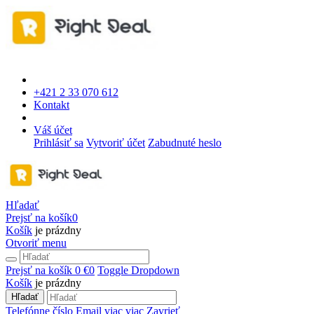
+421 2 33 070 612
Kontakt
Váš účet
Prihlásiť sa
Vytvoriť účet
Zabudnuté heslo
Hľadať
Prejsť na košík
0
Košík
je prázdny
Otvoriť menu
Prejsť na košík
0 €
0
Toggle Dropdown
Košík
je prázdny
Hľadať
Telefónne číslo
Email
viac
viac
Zavrieť