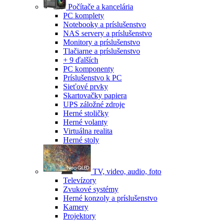
Počítače a kancelária
PC komplety
Notebooky a príslušenstvo
NAS servery a príslušenstvo
Monitory a príslušenstvo
Tlačiarne a príslušenstvo
+ 9 ďalších
PC komponenty
Príslušenstvo k PC
Sieťové prvky
Skartovačky papiera
UPS záložné zdroje
Herné stoličky
Herné volanty
Virtuálna realita
Herné stoly
TV, video, audio, foto
Televízory
Zvukové systémy
Herné konzoly a príslušenstvo
Kamery
Projektory