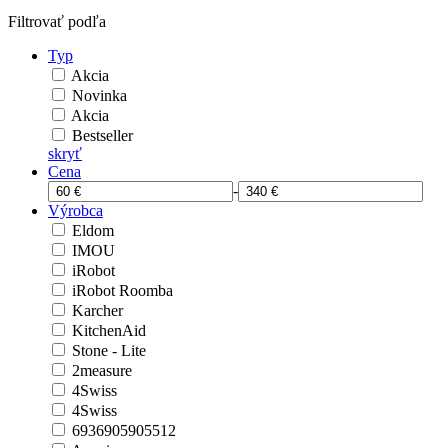
Filtrovať podľa
Typ
Akcia
Novinka
Akcia
Bestseller
skryť
Cena
-
Výrobca
Eldom
IMOU
iRobot
iRobot Roomba
Karcher
KitchenAid
Stone - Lite
2measure
4Swiss
4Swiss
6936905905512