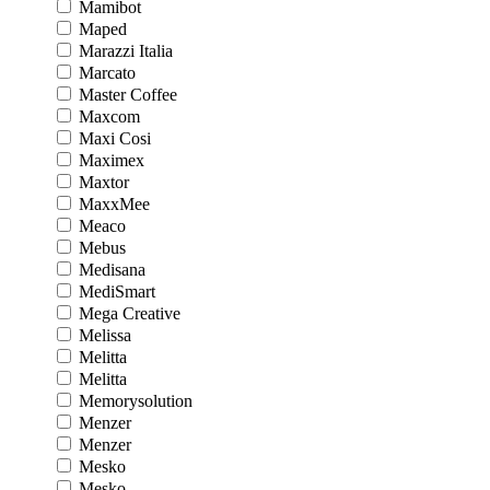
Mamibot
Maped
Marazzi Italia
Marcato
Master Coffee
Maxcom
Maxi Cosi
Maximex
Maxtor
MaxxMee
Meaco
Mebus
Medisana
MediSmart
Mega Creative
Melissa
Melitta
Melitta
Memorysolution
Menzer
Menzer
Mesko
Mesko