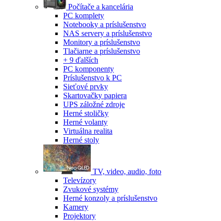
Počítače a kancelária
PC komplety
Notebooky a príslušenstvo
NAS servery a príslušenstvo
Monitory a príslušenstvo
Tlačiarne a príslušenstvo
+ 9 ďalších
PC komponenty
Príslušenstvo k PC
Sieťové prvky
Skartovačky papiera
UPS záložné zdroje
Herné stoličky
Herné volanty
Virtuálna realita
Herné stoly
TV, video, audio, foto
Televízory
Zvukové systémy
Herné konzoly a príslušenstvo
Kamery
Projektory