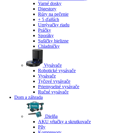
Varné dosky
Digestory
Rúry na pečenie
+ 5 ďalších
Umývačky riadu
Práčky
Sporáky
Sušičky bielizne
Chladničky
Vysávače
Robotické vysávače
Vysávače
Tyčové vysávače
Priemyselné vysávače
Ručné vysávače
Dom a záhrada
Dielňa
AKU vŕtačky a skrutkovače
Píly
Kompresory