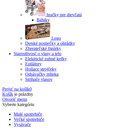
hračky pre dievčatá
Bábiky
Lego
Detské postieľky a ohrádky
Zberateľské figúrky
Starostlivosť o vlasy a telo
Elektrické zubné kefky
Epilátory
Holiace strojčeky
Odsávačky mlieka
Strihače vlasov
Prejsť na košík
0
Košík
je prázdny
Otvoriť menu
Vyberte kategóriu
Malé spotrebiče
Veľké spotrebiče
Vysávače