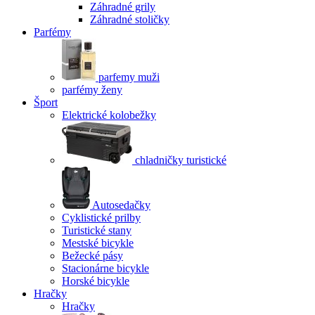
Záhradné grily
Záhradné stoličky
Parfémy
parfemy muži
parfémy ženy
Šport
Elektrické kolobežky
chladničky turistické
Autosedačky
Cyklistické prilby
Turistické stany
Mestské bicykle
Bežecké pásy
Stacionárne bicykle
Horské bicykle
Hračky
Hračky