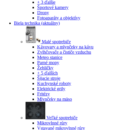
+ 3 ďalšie
Športové kamery
Drony
Fotoaparáty a objektívy
Biela technika
(aktuálny)
Malé spotrebiče
Kávovary a mlynčeky na kávu
Zvlhčovače a čističe vzduchu
Meteo stanice
Parné mopy
Žehličky
+ 5 ďalších
Šijacie stroje
Kuchynské roboty
Elektrické grily
Fritézy
Mlynčeky na mäso
Veľké spotrebiče
Mikrovlnné rúry
Vstavané mikrovlnné rúry