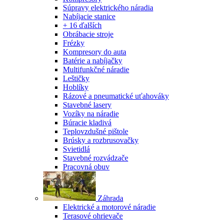
Súpravy elektrického náradia
Nabíjacie stanice
+ 16 ďalších
Obrábacie stroje
Frézky
Kompresory do auta
Batérie a nabíjačky
Multifunkčné náradie
Leštičky
Hoblíky
Rázové a pneumatické uťahováky
Stavebné lasery
Vozíky na náradie
Búracie kladivá
Teplovzdušné pištole
Brúsky a rozbrusovačky
Svietidlá
Stavebné rozvádzače
Pracovná obuv
Záhrada
Elektrické a motorové náradie
Terasové ohrievače