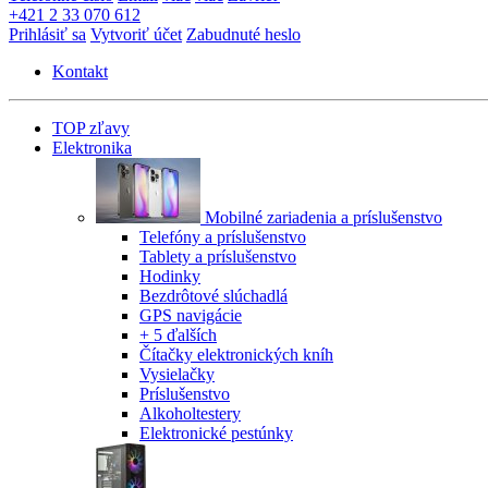
+421 2 33 070 612
Prihlásiť sa
Vytvoriť účet
Zabudnuté heslo
Kontakt
TOP zľavy
Elektronika
Mobilné zariadenia a príslušenstvo
Telefóny a príslušenstvo
Tablety a príslušenstvo
Hodinky
Bezdrôtové slúchadlá
GPS navigácie
+ 5 ďalších
Čítačky elektronických kníh
Vysielačky
Príslušenstvo
Alkoholtestery
Elektronické pestúnky