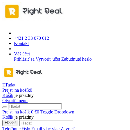
+421 2 33 070 612
Kontakt
Váš účet
Prihlásiť sa
Vytvoriť účet
Zabudnuté heslo
Hľadať
Prejsť na košík
0
Košík
je prázdny
Otvoriť menu
Prejsť na košík
0 €
0
Toggle Dropdown
Košík
je prázdny
Hľadať
Telefónne číslo
Email
viac
viac
Zavrieť