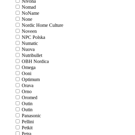
Nivona
Nomad
NoName
None
Nordic Home Culture
Noveen
NPC Polska
Numatic
Nuova
Nutribullet
OBH Nordica
Omega
Ooni
Optimum
Orava
Orno
Oromed
Outin
Outin
Panasonic
Pellini
Petkit
Petra