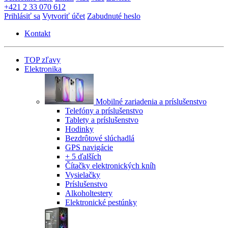
+421 2 33 070 612
Prihlásiť sa
Vytvoriť účet
Zabudnuté heslo
Kontakt
TOP zľavy
Elektronika
Mobilné zariadenia a príslušenstvo
Telefóny a príslušenstvo
Tablety a príslušenstvo
Hodinky
Bezdrôtové slúchadlá
GPS navigácie
+ 5 ďalších
Čítačky elektronických kníh
Vysielačky
Príslušenstvo
Alkoholtestery
Elektronické pestúnky