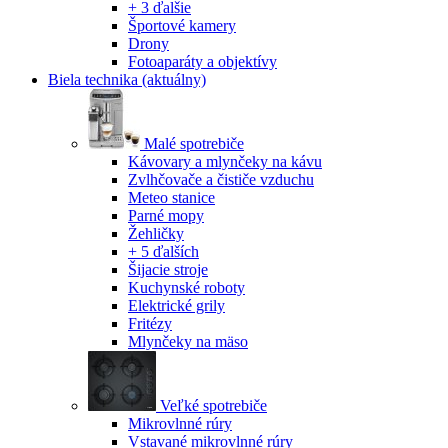
+ 3 ďalšie
Športové kamery
Drony
Fotoaparáty a objektívy
Biela technika
(aktuálny)
Malé spotrebiče
Kávovary a mlynčeky na kávu
Zvlhčovače a čističe vzduchu
Meteo stanice
Parné mopy
Žehličky
+ 5 ďalších
Šijacie stroje
Kuchynské roboty
Elektrické grily
Fritézy
Mlynčeky na mäso
Veľké spotrebiče
Mikrovlnné rúry
Vstavané mikrovlnné rúry