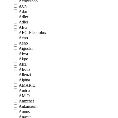
Activeshop
ACV
Adar
Adler
Adler
AEG
AEG-Electrolux
Aeno
Aeno
Aigostar
Aiwa
Akpo
Alca
Alecto
Allenzi
Alpina
AMAR'E
Amica
AMiO
Amzchef
Ankarsrum
Aonus
Apacer