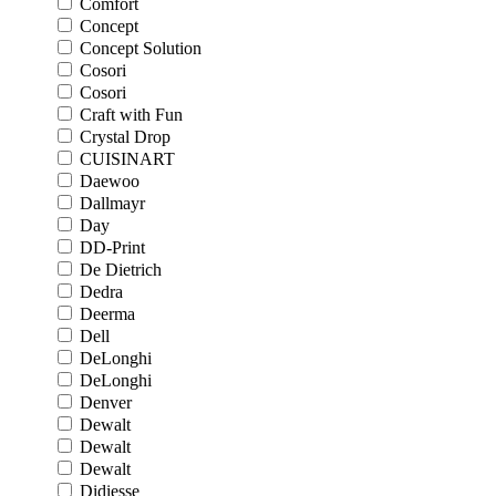
Comfort
Concept
Concept Solution
Cosori
Cosori
Craft with Fun
Crystal Drop
CUISINART
Daewoo
Dallmayr
Day
DD-Print
De Dietrich
Dedra
Deerma
Dell
DeLonghi
DeLonghi
Denver
Dewalt
Dewalt
Dewalt
Didiesse