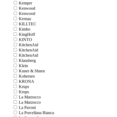
Kemper
Kenwood
Kenwood
Kernau
KILLTEC
Kimbo
KingHoff
KINTO
KitchenAid
KitchenAid
KitchenAid
Klausberg
Klein
Knner & Shnen
Kohersen
KRONA
Krups
Krups
La Marzocco
La Marzocco
La Pavoni
La Porcellana Bianca