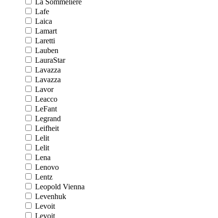
La Sommeliere
Lafe
Laica
Lamart
Laretti
Lauben
LauraStar
Lavazza
Lavazza
Lavor
Leacco
LeFant
Legrand
Leifheit
Lelit
Lelit
Lena
Lenovo
Lentz
Leopold Vienna
Levenhuk
Levoit
Levoit