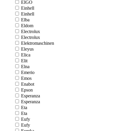
EIGO
Einhell
Einhell
Elba
Eldom
Electrolux
Electrolux
Elektromaschinen
Eleyus
Elica
Elit
Elna
Emerio
Emos
Enabot
Epson
Esperanza
Esperanza
Eta
Eta
Eufy
Eufy
Eureka