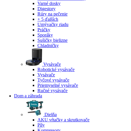
Varné dosky
Digestory
Rúry na pečenie
+ 5 ďalších
Umývačky riadu
Práčky
Sporáky
Sušičky bielizne
Chladničky
Vysávače
Robotické vysávače
Vysávače
Tyčové vysávače
Priemyselné vysávače
Ručné vysávače
Dom a záhrada
Dielňa
AKU vŕtačky a skrutkovače
Píly
Kompresory