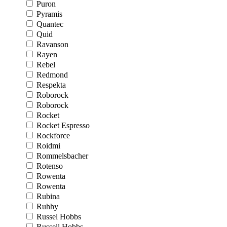
Puron
Pyramis
Quantec
Quid
Ravanson
Rayen
Rebel
Redmond
Respekta
Roborock
Roborock
Rocket
Rocket Espresso
Rockforce
Roidmi
Rommelsbacher
Rotenso
Rowenta
Rowenta
Rubina
Ruhhy
Russel Hobbs
Russell Hobbs