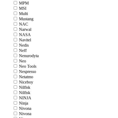
MPM
MSI
Multi
Mustang
NAC
Narwal
NASA
Navitel
Nedis
Neff
Nenurodyta
Neo
Neo Tools
Nespresso
Netatmo
Niceboy
Nilfisk
Nilfisk
NINJA
Ninja
Nivona
Nivona