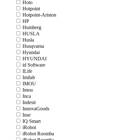
Hoto
Hotpoint
Hotpoint-Ariston
HP
Humberg
HUSLA
Husla
Husqvarna
Hyundai
HYUNDAI
id Software
ILife
Imilab
IMOU
Imou
Inca
Indesit
InnovaGoods
Inse
IQ Smart
iRobot
iRobot Roomba
iRobot Roomba