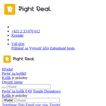
+421 2 33 070 612
Kontakt
Váš účet
Prihlásiť sa
Vytvoriť účet
Zabudnuté heslo
Hľadať
Prejsť na košík
0
Košík
je prázdny
Otvoriť menu
Prejsť na košík
0 €
0
Toggle Dropdown
Košík
je prázdny
Hľadať
Telefónne číslo
Email
viac
viac
Zavrieť