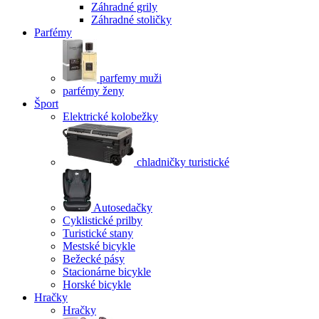
Záhradné grily
Záhradné stoličky
Parfémy
parfemy muži
parfémy ženy
Šport
Elektrické kolobežky
chladničky turistické
Autosedačky
Cyklistické prilby
Turistické stany
Mestské bicykle
Bežecké pásy
Stacionárne bicykle
Horské bicykle
Hračky
Hračky