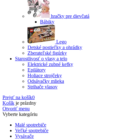
hračky pre dievčatá
Bábiky
Lego
Detské postieľky a ohrádky
Zberateľské figúrky
Starostlivosť o vlasy a telo
Elektrické zubné kefky
Epilátory
Holiace strojčeky
Odsávačky mlieka
Strihače vlasov
Prejsť na košík
0
Košík
je prázdny
Otvoriť menu
Vyberte kategóriu
Malé spotrebiče
Veľké spotrebiče
Vysávače