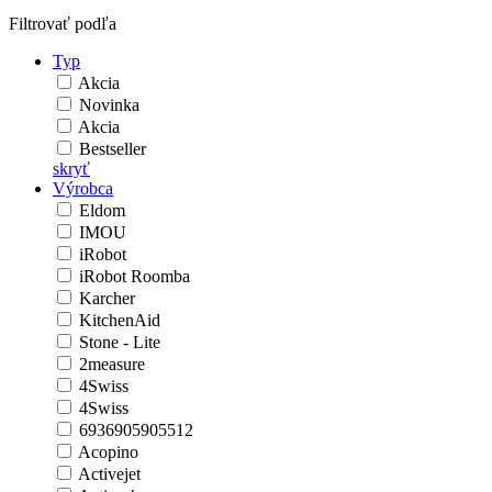
Filtrovať podľa
Typ
Akcia
Novinka
Akcia
Bestseller
skryť
Výrobca
Eldom
IMOU
iRobot
iRobot Roomba
Karcher
KitchenAid
Stone - Lite
2measure
4Swiss
4Swiss
6936905905512
Acopino
Activejet