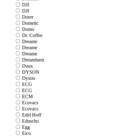
DJI
DJI
Doerr
Dometic
Domo
Dr. Coffee
Dreame
Dreame
Dreame
Dreamfarm
Duux
DYSON
Dyson
ECG
ECG
ECM
Ecovacs
Ecovacs
Edel Hoff
Eduscho
Egg
Eico