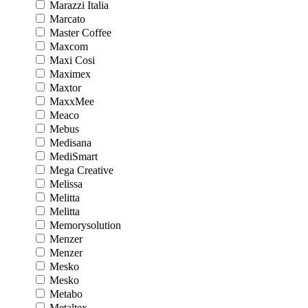
Marazzi Italia
Marcato
Master Coffee
Maxcom
Maxi Cosi
Maximex
Maxtor
MaxxMee
Meaco
Mebus
Medisana
MediSmart
Mega Creative
Melissa
Melitta
Melitta
Memorysolution
Menzer
Menzer
Mesko
Mesko
Metabo
Metaltex