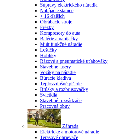
Súpravy elektrického náradia
Nabíjacie stanice
+ 16 ďalších
Obrábacie stroje
Frézky
Kompresory do auta
Batérie a nabíjačky
Multifunkčné náradie
Leštičky
Hoblíky
Rázové a pneumatické uťahováky
Stavebné lasery
Vozíky na náradie
Búracie kladivá
Teplovzdušné pištole
Brúsky a rozbrusovačky
Svietidlá
Stavebné rozvádzače
Pracovná obuv
Záhrada
Elektrické a motorové náradie
Terasové ohrievače