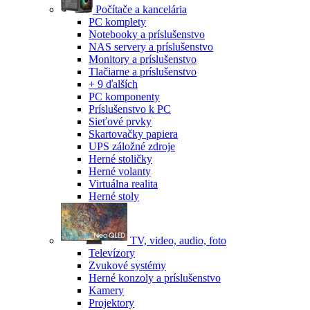
Počítače a kancelária
PC komplety
Notebooky a príslušenstvo
NAS servery a príslušenstvo
Monitory a príslušenstvo
Tlačiarne a príslušenstvo
+ 9 ďalších
PC komponenty
Príslušenstvo k PC
Sieťové prvky
Skartovačky papiera
UPS záložné zdroje
Herné stoličky
Herné volanty
Virtuálna realita
Herné stoly
TV, video, audio, foto
Televízory
Zvukové systémy
Herné konzoly a príslušenstvo
Kamery
Projektory