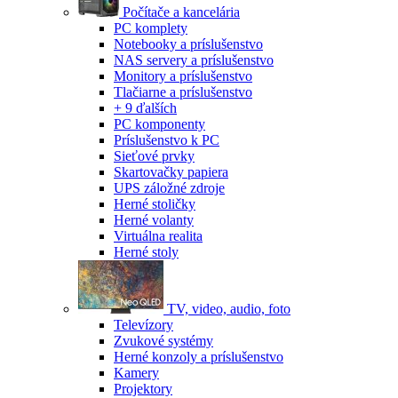
Počítače a kancelária
PC komplety
Notebooky a príslušenstvo
NAS servery a príslušenstvo
Monitory a príslušenstvo
Tlačiarne a príslušenstvo
+ 9 ďalších
PC komponenty
Príslušenstvo k PC
Sieťové prvky
Skartovačky papiera
UPS záložné zdroje
Herné stoličky
Herné volanty
Virtuálna realita
Herné stoly
TV, video, audio, foto
Televízory
Zvukové systémy
Herné konzoly a príslušenstvo
Kamery
Projektory