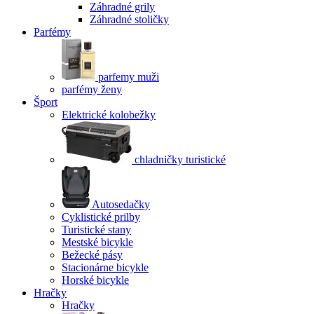
Záhradné grily
Záhradné stoličky
Parfémy
parfemy muži
parfémy ženy
Šport
Elektrické kolobežky
chladničky turistické
Autosedačky
Cyklistické prilby
Turistické stany
Mestské bicykle
Bežecké pásy
Stacionárne bicykle
Horské bicykle
Hračky
Hračky