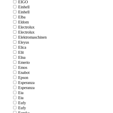
EIGO
Einhell
Einhell
Elba
Eldom
Electrolux
Electrolux
Elektromaschinen
Eleyus
Elica
Elit
Elna
Emerio
Emos
Enabot
Epson
Esperanza
Esperanza
Eta
Eta
Eufy
Eufy
Eureka