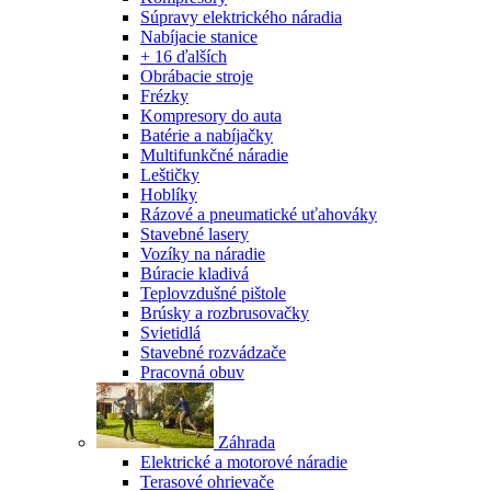
Súpravy elektrického náradia
Nabíjacie stanice
+ 16 ďalších
Obrábacie stroje
Frézky
Kompresory do auta
Batérie a nabíjačky
Multifunkčné náradie
Leštičky
Hoblíky
Rázové a pneumatické uťahováky
Stavebné lasery
Vozíky na náradie
Búracie kladivá
Teplovzdušné pištole
Brúsky a rozbrusovačky
Svietidlá
Stavebné rozvádzače
Pracovná obuv
Záhrada
Elektrické a motorové náradie
Terasové ohrievače