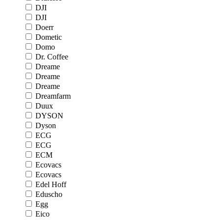
DJI
DJI
Doerr
Dometic
Domo
Dr. Coffee
Dreame
Dreame
Dreame
Dreamfarm
Duux
DYSON
Dyson
ECG
ECG
ECM
Ecovacs
Ecovacs
Edel Hoff
Eduscho
Egg
Eico