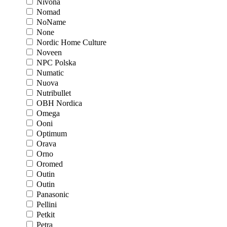
Nivona
Nomad
NoName
None
Nordic Home Culture
Noveen
NPC Polska
Numatic
Nuova
Nutribullet
OBH Nordica
Omega
Ooni
Optimum
Orava
Orno
Oromed
Outin
Outin
Panasonic
Pellini
Petkit
Petra