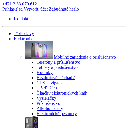
+421 2 33 070 612
Prihlásiť sa
Vytvoriť účet
Zabudnuté heslo
Kontakt
TOP zľavy
Elektronika
Mobilné zariadenia a príslušenstvo
Telefóny a príslušenstvo
Tablety a príslušenstvo
Hodinky
Bezdrôtové slúchadlá
GPS navigácie
+ 5 ďalších
Čítačky elektronických kníh
Vysielačky
Príslušenstvo
Alkoholtestery
Elektronické pestúnky