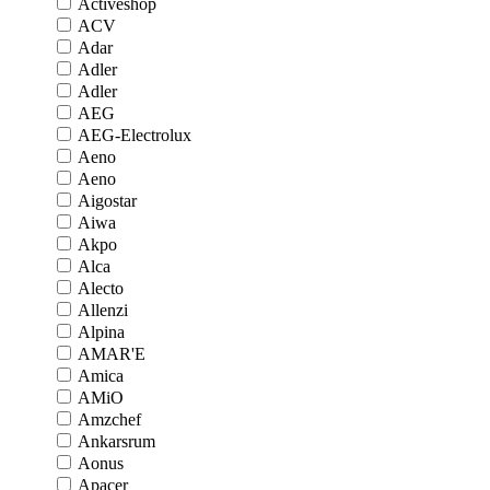
Activeshop
ACV
Adar
Adler
Adler
AEG
AEG-Electrolux
Aeno
Aeno
Aigostar
Aiwa
Akpo
Alca
Alecto
Allenzi
Alpina
AMAR'E
Amica
AMiO
Amzchef
Ankarsrum
Aonus
Apacer