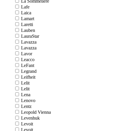
La Sommeliere
Lafe
Laica
Lamart
Laretti
Lauben
LauraStar
Lavazza
Lavazza
Lavor
Leacco
LeFant
Legrand
Leifheit
Lelit
Lelit
Lena
Lenovo
Lentz
Leopold Vienna
Levenhuk
Levoit
Levoit