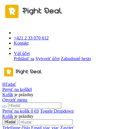
+421 2 33 070 612
Kontakt
Váš účet
Prihlásiť sa
Vytvoriť účet
Zabudnuté heslo
Hľadať
Prejsť na košík
0
Košík
je prázdny
Otvoriť menu
Prejsť na košík
0 €
0
Toggle Dropdown
Košík
je prázdny
Hľadať
Telefónne číslo
Email
viac
viac
Zavrieť