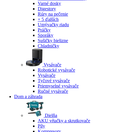
Varné dosky
Digestory
Rúry na pečenie
+ 5 ďalších
Umývačky riadu
Práčky
Sporáky
Sušičky bielizne
Chladničky
Vysávače
Robotické vysávače
Vysávače
Tyčové vysávače
Priemyselné vysávače
Ručné vysávače
Dom a záhrada
Dielňa
AKU vŕtačky a skrutkovače
Píly
Kompresory