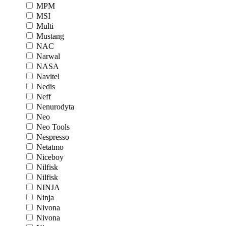
MPM
MSI
Multi
Mustang
NAC
Narwal
NASA
Navitel
Nedis
Neff
Nenurodyta
Neo
Neo Tools
Nespresso
Netatmo
Niceboy
Nilfisk
Nilfisk
NINJA
Ninja
Nivona
Nivona