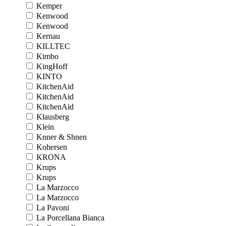
Kemper
Kenwood
Kenwood
Kernau
KILLTEC
Kimbo
KingHoff
KINTO
KitchenAid
KitchenAid
KitchenAid
Klausberg
Klein
Knner & Shnen
Kohersen
KRONA
Krups
Krups
La Marzocco
La Marzocco
La Pavoni
La Porcellana Bianca