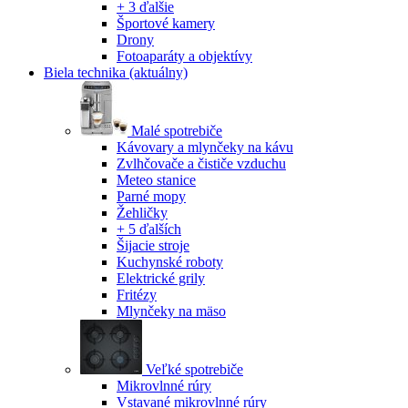
+ 3 ďalšie
Športové kamery
Drony
Fotoaparáty a objektívy
Biela technika
(aktuálny)
Malé spotrebiče
Kávovary a mlynčeky na kávu
Zvlhčovače a čističe vzduchu
Meteo stanice
Parné mopy
Žehličky
+ 5 ďalších
Šijacie stroje
Kuchynské roboty
Elektrické grily
Fritézy
Mlynčeky na mäso
Veľké spotrebiče
Mikrovlnné rúry
Vstavané mikrovlnné rúry