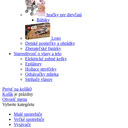
hračky pre dievčatá
Bábiky
Lego
Detské postieľky a ohrádky
Zberateľské figúrky
Starostlivosť o vlasy a telo
Elektrické zubné kefky
Epilátory
Holiace strojčeky
Odsávačky mlieka
Strihače vlasov
Prejsť na košík
0
Košík
je prázdny
Otvoriť menu
Vyberte kategóriu
Malé spotrebiče
Veľké spotrebiče
Vysávače