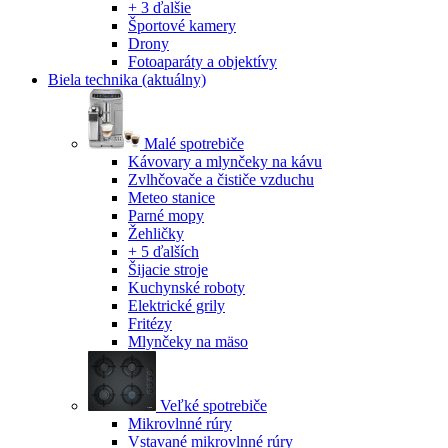
+ 3 ďalšie
Športové kamery
Drony
Fotoaparáty a objektívy
Biela technika
(aktuálny)
Malé spotrebiče
Kávovary a mlynčeky na kávu
Zvlhčovače a čističe vzduchu
Meteo stanice
Parné mopy
Žehličky
+ 5 ďalších
Šijacie stroje
Kuchynské roboty
Elektrické grily
Fritézy
Mlynčeky na mäso
Veľké spotrebiče
Mikrovlnné rúry
Vstavané mikrovlnné rúry