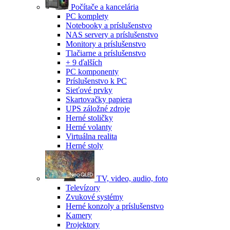
Počítače a kancelária
PC komplety
Notebooky a príslušenstvo
NAS servery a príslušenstvo
Monitory a príslušenstvo
Tlačiarne a príslušenstvo
+ 9 ďalších
PC komponenty
Príslušenstvo k PC
Sieťové prvky
Skartovačky papiera
UPS záložné zdroje
Herné stoličky
Herné volanty
Virtuálna realita
Herné stoly
TV, video, audio, foto
Televízory
Zvukové systémy
Herné konzoly a príslušenstvo
Kamery
Projektory