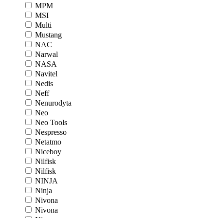
MPM
MSI
Multi
Mustang
NAC
Narwal
NASA
Navitel
Nedis
Neff
Nenurodyta
Neo
Neo Tools
Nespresso
Netatmo
Niceboy
Nilfisk
Nilfisk
NINJA
Ninja
Nivona
Nivona