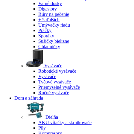
Varné dosky
Digestory
Rúry na pečenie
+ 5 ďalších
Umývačky riadu
Práčky
Sporáky
Sušičky bielizne
Chladničky
Vysávače
Robotické vysávače
Vysávače
Tyčové vysávače
Priemyselné vysávače
Ručné vysávače
Dom a záhrada
Dielňa
AKU vŕtačky a skrutkovače
Píly
Kompresory