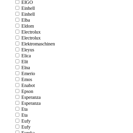
EIGO
Einhell
Einhell
Elba
Eldom
Electrolux
Electrolux
Elektromaschinen
Eleyus
Elica
Elit
Elna
Emerio
Emos
Enabot
Epson
Esperanza
Esperanza
Eta
Eta
Eufy
Eufy
Eureka