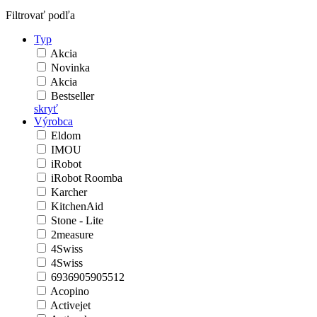
Filtrovať podľa
Typ
Akcia
Novinka
Akcia
Bestseller
skryť
Výrobca
Eldom
IMOU
iRobot
iRobot Roomba
Karcher
KitchenAid
Stone - Lite
2measure
4Swiss
4Swiss
6936905905512
Acopino
Activejet