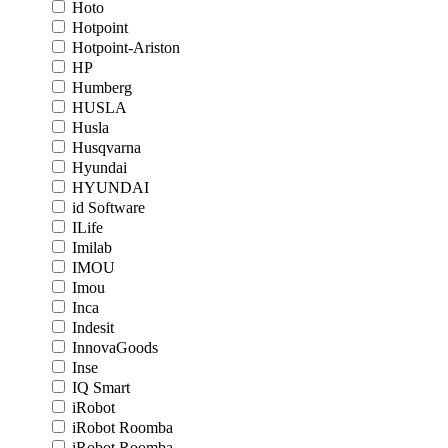
Hoto
Hotpoint
Hotpoint-Ariston
HP
Humberg
HUSLA
Husla
Husqvarna
Hyundai
HYUNDAI
id Software
ILife
Imilab
IMOU
Imou
Inca
Indesit
InnovaGoods
Inse
IQ Smart
iRobot
iRobot Roomba
iRobot Roomba