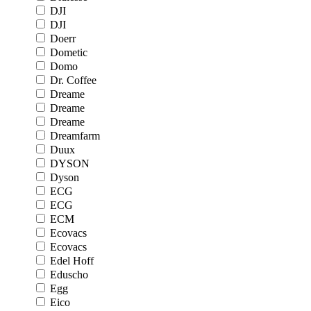
DJI
DJI
Doerr
Dometic
Domo
Dr. Coffee
Dreame
Dreame
Dreame
Dreamfarm
Duux
DYSON
Dyson
ECG
ECG
ECM
Ecovacs
Ecovacs
Edel Hoff
Eduscho
Egg
Eico