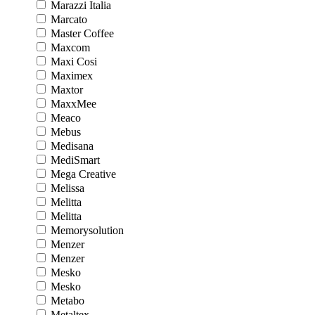
Marazzi Italia
Marcato
Master Coffee
Maxcom
Maxi Cosi
Maximex
Maxtor
MaxxMee
Meaco
Mebus
Medisana
MediSmart
Mega Creative
Melissa
Melitta
Melitta
Memorysolution
Menzer
Menzer
Mesko
Mesko
Metabo
Metaltex