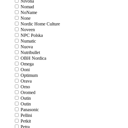
Nivona
Nomad
NoName
None
Nordic Home Culture
Noveen
NPC Polska
Numatic
Nuova
Nutribullet
OBH Nordica
Omega
Ooni
Optimum
Orava
Orno
Oromed
Outin
Outin
Panasonic
Pellini
Petkit
Petra