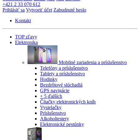
+421 2 33 070 612
Prihlásiť sa
Vytvoriť účet
Zabudnuté heslo
Kontakt
TOP zľavy
Elektronika
Mobilné zariadenia a príslušenstvo
Telefóny a príslušenstvo
Tablety a príslušenstvo
Hodinky
Bezdrôtové slúchadlá
GPS navigácie
+ 5 ďalších
Čítačky elektronických kníh
Vysielačky
Príslušenstvo
Alkoholtestery
Elektronické pestúnky