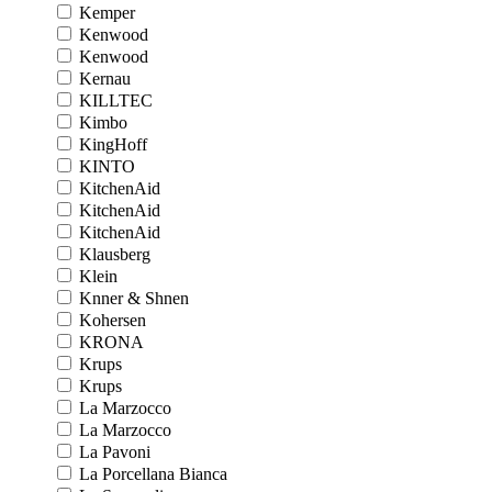
Kemper
Kenwood
Kenwood
Kernau
KILLTEC
Kimbo
KingHoff
KINTO
KitchenAid
KitchenAid
KitchenAid
Klausberg
Klein
Knner & Shnen
Kohersen
KRONA
Krups
Krups
La Marzocco
La Marzocco
La Pavoni
La Porcellana Bianca