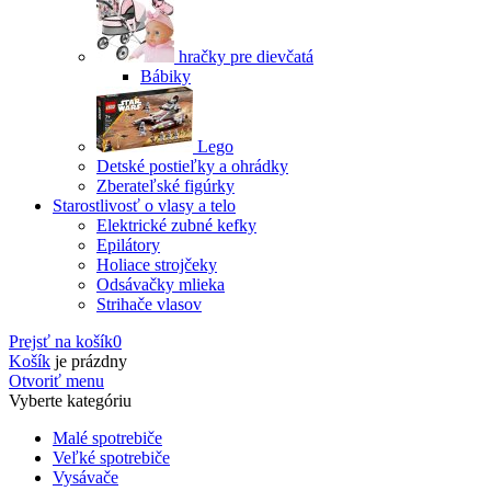
hračky pre dievčatá
Bábiky
Lego
Detské postieľky a ohrádky
Zberateľské figúrky
Starostlivosť o vlasy a telo
Elektrické zubné kefky
Epilátory
Holiace strojčeky
Odsávačky mlieka
Strihače vlasov
Prejsť na košík
0
Košík
je prázdny
Otvoriť menu
Vyberte kategóriu
Malé spotrebiče
Veľké spotrebiče
Vysávače