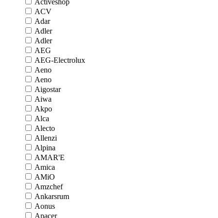
Activeshop
ACV
Adar
Adler
Adler
AEG
AEG-Electrolux
Aeno
Aeno
Aigostar
Aiwa
Akpo
Alca
Alecto
Allenzi
Alpina
AMAR'E
Amica
AMiO
Amzchef
Ankarsrum
Aonus
Apacer