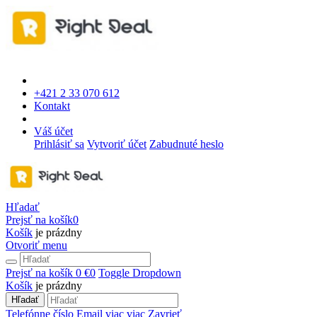
+421 2 33 070 612
Kontakt
Váš účet
Prihlásiť sa
Vytvoriť účet
Zabudnuté heslo
Hľadať
Prejsť na košík
0
Košík
je prázdny
Otvoriť menu
Prejsť na košík
0 €
0
Toggle Dropdown
Košík
je prázdny
Hľadať
Telefónne číslo
Email
viac
viac
Zavrieť