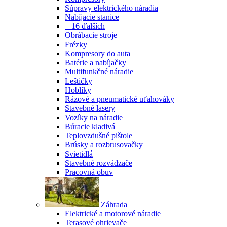
Súpravy elektrického náradia
Nabíjacie stanice
+ 16 ďalších
Obrábacie stroje
Frézky
Kompresory do auta
Batérie a nabíjačky
Multifunkčné náradie
Leštičky
Hoblíky
Rázové a pneumatické uťahováky
Stavebné lasery
Vozíky na náradie
Búracie kladivá
Teplovzdušné pištole
Brúsky a rozbrusovačky
Svietidlá
Stavebné rozvádzače
Pracovná obuv
Záhrada
Elektrické a motorové náradie
Terasové ohrievače