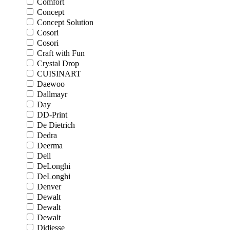
Comfort
Concept
Concept Solution
Cosori
Cosori
Craft with Fun
Crystal Drop
CUISINART
Daewoo
Dallmayr
Day
DD-Print
De Dietrich
Dedra
Deerma
Dell
DeLonghi
DeLonghi
Denver
Dewalt
Dewalt
Dewalt
Didiesse