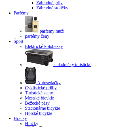
Záhradné grily
Záhradné stoličky
Parfémy
parfemy muži
parfémy ženy
Šport
Elektrické kolobežky
chladničky turistické
Autosedačky
Cyklistické prilby
Turistické stany
Mestské bicykle
Bežecké pásy
Stacionárne bicykle
Horské bicykle
Hračky
Hračky