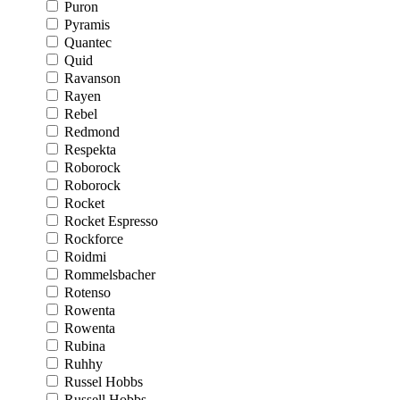
Puron
Pyramis
Quantec
Quid
Ravanson
Rayen
Rebel
Redmond
Respekta
Roborock
Roborock
Rocket
Rocket Espresso
Rockforce
Roidmi
Rommelsbacher
Rotenso
Rowenta
Rowenta
Rubina
Ruhhy
Russel Hobbs
Russell Hobbs