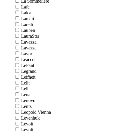
La Sommeliere
Lafe
Laica
Lamart
Laretti
Lauben
LauraStar
Lavazza
Lavazza
Lavor
Leacco
LeFant
Legrand
Leifheit
Lelit
Lelit
Lena
Lenovo
Lentz
Leopold Vienna
Levenhuk
Levoit
Levoit