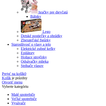
hračky pre dievčatá
Bábiky
Lego
Detské postieľky a ohrádky
Zberateľské figúrky
Starostlivosť o vlasy a telo
Elektrické zubné kefky
Epilátory
Holiace strojčeky
Odsávačky mlieka
Strihače vlasov
Prejsť na košík
0
Košík
je prázdny
Otvoriť menu
Vyberte kategóriu
Malé spotrebiče
Veľké spotrebiče
Vysávače