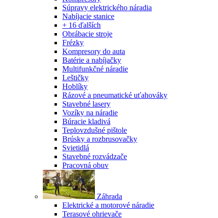
Súpravy elektrického náradia
Nabíjacie stanice
+ 16 ďalších
Obrábacie stroje
Frézky
Kompresory do auta
Batérie a nabíjačky
Multifunkčné náradie
Leštičky
Hoblíky
Rázové a pneumatické uťahováky
Stavebné lasery
Vozíky na náradie
Búracie kladivá
Teplovzdušné pištole
Brúsky a rozbrusovačky
Svietidlá
Stavebné rozvádzače
Pracovná obuv
Záhrada
Elektrické a motorové náradie
Terasové ohrievače