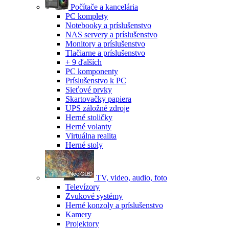
Počítače a kancelária
PC komplety
Notebooky a príslušenstvo
NAS servery a príslušenstvo
Monitory a príslušenstvo
Tlačiarne a príslušenstvo
+ 9 ďalších
PC komponenty
Príslušenstvo k PC
Sieťové prvky
Skartovačky papiera
UPS záložné zdroje
Herné stoličky
Herné volanty
Virtuálna realita
Herné stoly
TV, video, audio, foto
Televízory
Zvukové systémy
Herné konzoly a príslušenstvo
Kamery
Projektory