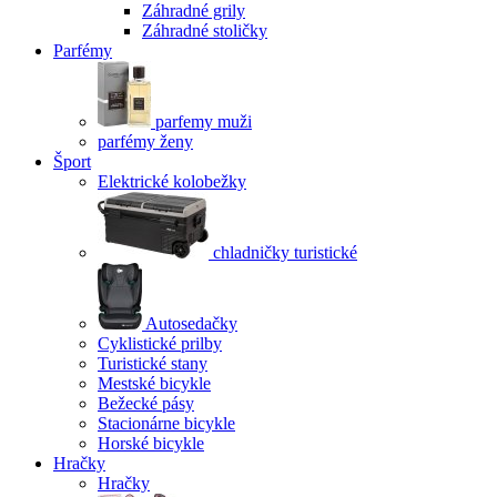
Záhradné grily
Záhradné stoličky
Parfémy
parfemy muži
parfémy ženy
Šport
Elektrické kolobežky
chladničky turistické
Autosedačky
Cyklistické prilby
Turistické stany
Mestské bicykle
Bežecké pásy
Stacionárne bicykle
Horské bicykle
Hračky
Hračky