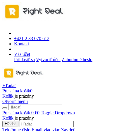
+421 2 33 070 612
Kontakt
Váš účet
Prihlásiť sa
Vytvoriť účet
Zabudnuté heslo
Hľadať
Prejsť na košík
0
Košík
je prázdny
Otvoriť menu
Prejsť na košík
0 €
0
Toggle Dropdown
Košík
je prázdny
Hľadať
Telefónne číslo
Email
viac
viac
Zavrieť