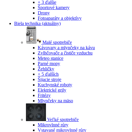
+ 3 ďalšie
Športové kamery
Drony
Fotoaparáty a objektívy
Biela technika
(aktuálny)
Malé spotrebiče
Kávovary a mlynčeky na kávu
Zvlhčovače a čističe vzduchu
Meteo stanice
Parné mopy
Žehličky
+ 5 ďalších
Šijacie stroje
Kuchynské roboty
Elektrické grily
Fritézy
Mlynčeky na mäso
Veľké spotrebiče
Mikrovlnné rúry
Vstavané mikrovlnné rúry