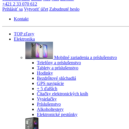
+421 2 33 070 612
Prihlásiť sa
Vytvoriť účet
Zabudnuté heslo
Kontakt
TOP zľavy
Elektronika
Mobilné zariadenia a príslušenstvo
Telefóny a príslušenstvo
Tablety a príslušenstvo
Hodinky
Bezdrôtové slúchadlá
GPS navigácie
+ 5 ďalších
Čítačky elektronických kníh
Vysielačky
Príslušenstvo
Alkoholtestery
Elektronické pestúnky