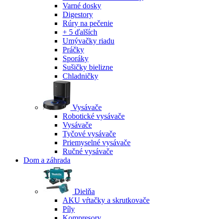
Varné dosky
Digestory
Rúry na pečenie
+ 5 ďalších
Umývačky riadu
Práčky
Sporáky
Sušičky bielizne
Chladničky
Vysávače
Robotické vysávače
Vysávače
Tyčové vysávače
Priemyselné vysávače
Ručné vysávače
Dom a záhrada
Dielňa
AKU vŕtačky a skrutkovače
Píly
Kompresory