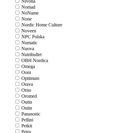
Nivona
Nomad
NoName
None
Nordic Home Culture
Noveen
NPC Polska
Numatic
Nuova
Nutribullet
OBH Nordica
Omega
Ooni
Optimum
Orava
Orno
Oromed
Outin
Outin
Panasonic
Pellini
Petkit
Petra