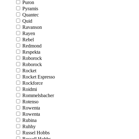
Puron
Pyramis
Quantec
Quid
Ravanson
Rayen
Rebel
Redmond
Respekta
Roborock
Roborock
Rocket
Rocket Espresso
Rockforce
Roidmi
Rommelsbacher
Rotenso
Rowenta
Rowenta
Rubina
Ruhhy
Russel Hobbs
Russell Hobbs