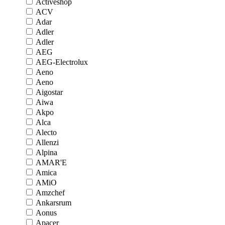
Activeshop
ACV
Adar
Adler
Adler
AEG
AEG-Electrolux
Aeno
Aeno
Aigostar
Aiwa
Akpo
Alca
Alecto
Allenzi
Alpina
AMAR'E
Amica
AMiO
Amzchef
Ankarsrum
Aonus
Apacer