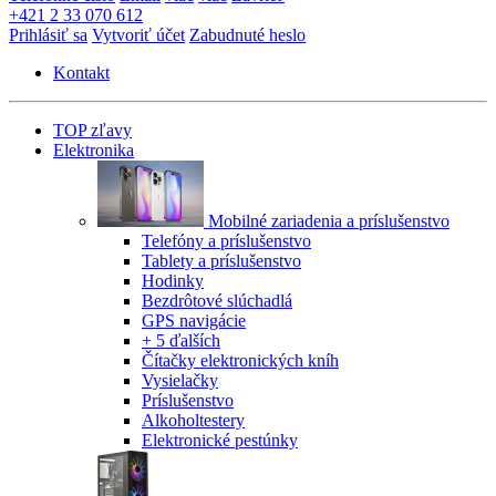
+421 2 33 070 612
Prihlásiť sa
Vytvoriť účet
Zabudnuté heslo
Kontakt
TOP zľavy
Elektronika
Mobilné zariadenia a príslušenstvo
Telefóny a príslušenstvo
Tablety a príslušenstvo
Hodinky
Bezdrôtové slúchadlá
GPS navigácie
+ 5 ďalších
Čítačky elektronických kníh
Vysielačky
Príslušenstvo
Alkoholtestery
Elektronické pestúnky