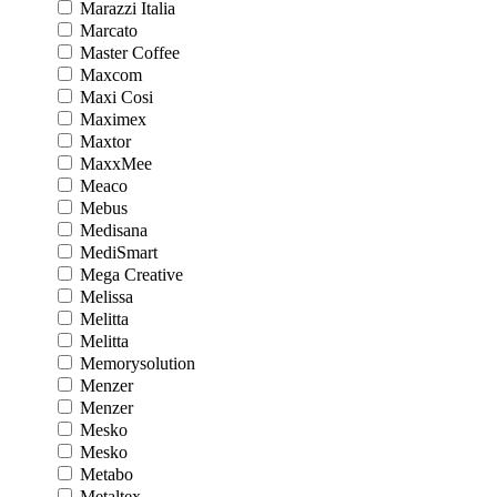
Marazzi Italia
Marcato
Master Coffee
Maxcom
Maxi Cosi
Maximex
Maxtor
MaxxMee
Meaco
Mebus
Medisana
MediSmart
Mega Creative
Melissa
Melitta
Melitta
Memorysolution
Menzer
Menzer
Mesko
Mesko
Metabo
Metaltex