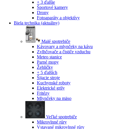
+ 3 ďalšie
Športové kamery
Drony
Fotoaparáty a objektívy
Biela technika
(aktuálny)
Malé spotrebiče
Kávovary a mlynčeky na kávu
Zvlhčovače a čističe vzduchu
Meteo stanice
Parné mopy
Žehličky
+ 5 ďalších
Šijacie stroje
Kuchynské roboty
Elektrické grily
Fritézy
Mlynčeky na mäso
Veľké spotrebiče
Mikrovlnné rúry
Vstavané mikrovlnné rúry