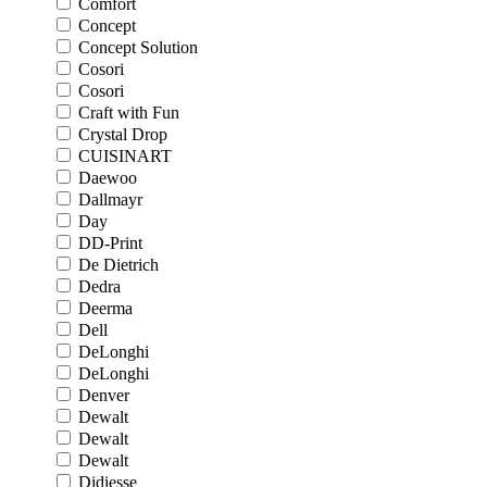
Comfort
Concept
Concept Solution
Cosori
Cosori
Craft with Fun
Crystal Drop
CUISINART
Daewoo
Dallmayr
Day
DD-Print
De Dietrich
Dedra
Deerma
Dell
DeLonghi
DeLonghi
Denver
Dewalt
Dewalt
Dewalt
Didiesse