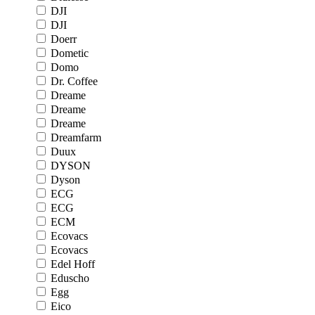
DJI
DJI
Doerr
Dometic
Domo
Dr. Coffee
Dreame
Dreame
Dreame
Dreamfarm
Duux
DYSON
Dyson
ECG
ECG
ECM
Ecovacs
Ecovacs
Edel Hoff
Eduscho
Egg
Eico