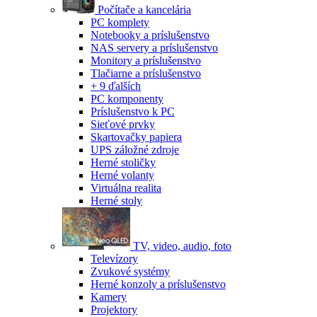
Počítače a kancelária
PC komplety
Notebooky a príslušenstvo
NAS servery a príslušenstvo
Monitory a príslušenstvo
Tlačiarne a príslušenstvo
+ 9 ďalších
PC komponenty
Príslušenstvo k PC
Sieťové prvky
Skartovačky papiera
UPS záložné zdroje
Herné stoličky
Herné volanty
Virtuálna realita
Herné stoly
TV, video, audio, foto
Televízory
Zvukové systémy
Herné konzoly a príslušenstvo
Kamery
Projektory