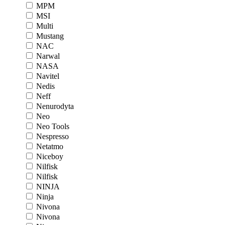
MPM
MSI
Multi
Mustang
NAC
Narwal
NASA
Navitel
Nedis
Neff
Nenurodyta
Neo
Neo Tools
Nespresso
Netatmo
Niceboy
Nilfisk
Nilfisk
NINJA
Ninja
Nivona
Nivona