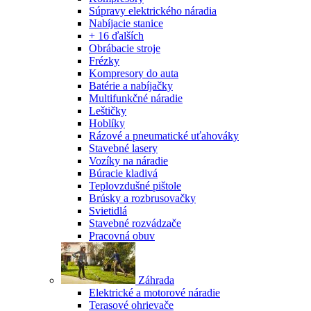
Súpravy elektrického náradia
Nabíjacie stanice
+ 16 ďalších
Obrábacie stroje
Frézky
Kompresory do auta
Batérie a nabíjačky
Multifunkčné náradie
Leštičky
Hoblíky
Rázové a pneumatické uťahováky
Stavebné lasery
Vozíky na náradie
Búracie kladivá
Teplovzdušné pištole
Brúsky a rozbrusovačky
Svietidlá
Stavebné rozvádzače
Pracovná obuv
Záhrada
Elektrické a motorové náradie
Terasové ohrievače