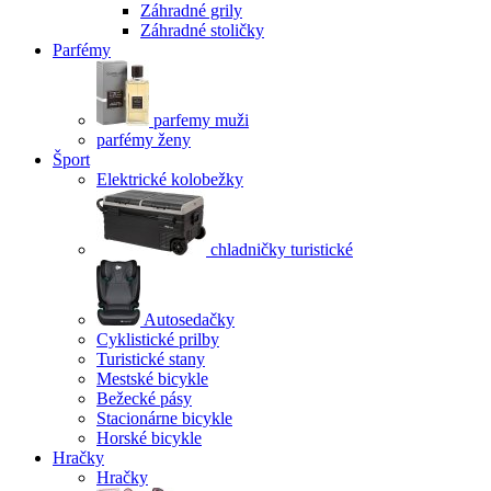
Záhradné grily
Záhradné stoličky
Parfémy
parfemy muži
parfémy ženy
Šport
Elektrické kolobežky
chladničky turistické
Autosedačky
Cyklistické prilby
Turistické stany
Mestské bicykle
Bežecké pásy
Stacionárne bicykle
Horské bicykle
Hračky
Hračky