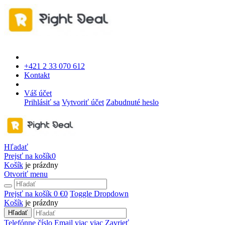
+421 2 33 070 612
Kontakt
Váš účet
Prihlásiť sa
Vytvoriť účet
Zabudnuté heslo
Hľadať
Prejsť na košík
0
Košík
je prázdny
Otvoriť menu
Prejsť na košík
0 €
0
Toggle Dropdown
Košík
je prázdny
Hľadať
Telefónne číslo
Email
viac
viac
Zavrieť