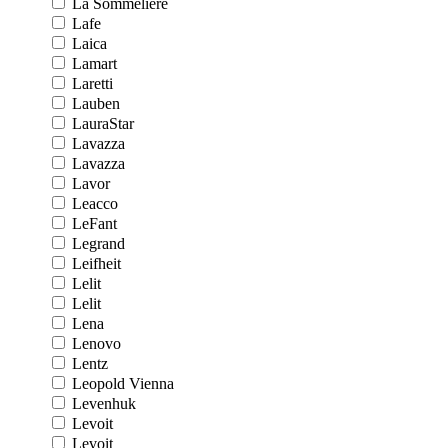
La Sommeliere
Lafe
Laica
Lamart
Laretti
Lauben
LauraStar
Lavazza
Lavazza
Lavor
Leacco
LeFant
Legrand
Leifheit
Lelit
Lelit
Lena
Lenovo
Lentz
Leopold Vienna
Levenhuk
Levoit
Levoit