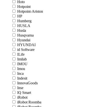
Hoto
Hotpoint
Hotpoint-Ariston
HP
Humberg
HUSLA
Husla
Husqvarna
Hyundai
HYUNDAI
id Software
ILife
Imilab
IMOU
Imou
Inca
Indesit
InnovaGoods
Inse
IQ Smart
iRobot
iRobot Roomba
iRobot Roomba