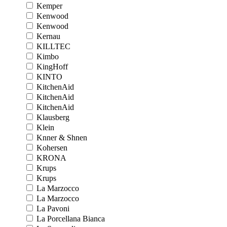
Kemper
Kenwood
Kenwood
Kernau
KILLTEC
Kimbo
KingHoff
KINTO
KitchenAid
KitchenAid
KitchenAid
Klausberg
Klein
Knner & Shnen
Kohersen
KRONA
Krups
Krups
La Marzocco
La Marzocco
La Pavoni
La Porcellana Bianca