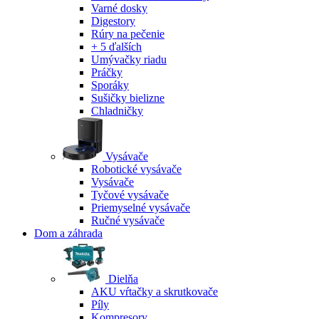
Varné dosky
Digestory
Rúry na pečenie
+ 5 ďalších
Umývačky riadu
Práčky
Sporáky
Sušičky bielizne
Chladničky
Vysávače
Robotické vysávače
Vysávače
Tyčové vysávače
Priemyselné vysávače
Ručné vysávače
Dom a záhrada
Dielňa
AKU vŕtačky a skrutkovače
Píly
Kompresory