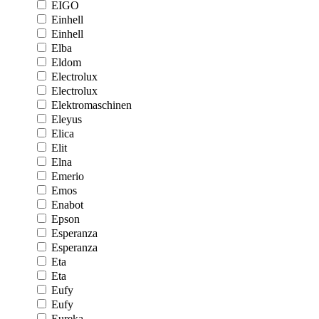
EIGO
Einhell
Einhell
Elba
Eldom
Electrolux
Electrolux
Elektromaschinen
Eleyus
Elica
Elit
Elna
Emerio
Emos
Enabot
Epson
Esperanza
Esperanza
Eta
Eta
Eufy
Eufy
Eureka