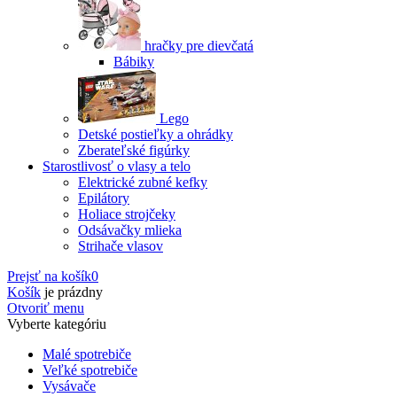
hračky pre dievčatá
Bábiky
Lego
Detské postieľky a ohrádky
Zberateľské figúrky
Starostlivosť o vlasy a telo
Elektrické zubné kefky
Epilátory
Holiace strojčeky
Odsávačky mlieka
Strihače vlasov
Prejsť na košík
0
Košík
je prázdny
Otvoriť menu
Vyberte kategóriu
Malé spotrebiče
Veľké spotrebiče
Vysávače