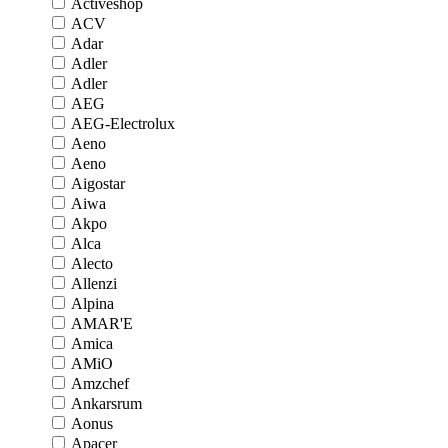
Activeshop
ACV
Adar
Adler
Adler
AEG
AEG-Electrolux
Aeno
Aeno
Aigostar
Aiwa
Akpo
Alca
Alecto
Allenzi
Alpina
AMAR'E
Amica
AMiO
Amzchef
Ankarsrum
Aonus
Apacer