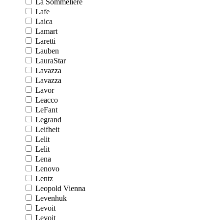
La Sommeliere
Lafe
Laica
Lamart
Laretti
Lauben
LauraStar
Lavazza
Lavazza
Lavor
Leacco
LeFant
Legrand
Leifheit
Lelit
Lelit
Lena
Lenovo
Lentz
Leopold Vienna
Levenhuk
Levoit
Levoit