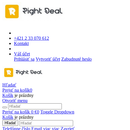
+421 2 33 070 612
Kontakt
Váš účet
Prihlásiť sa
Vytvoriť účet
Zabudnuté heslo
Hľadať
Prejsť na košík
0
Košík
je prázdny
Otvoriť menu
Prejsť na košík
0 €
0
Toggle Dropdown
Košík
je prázdny
Hľadať
Telefónne číslo
Email
viac
viac
Zavrieť