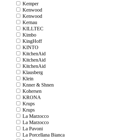
Kemper
Kenwood
Kenwood
Kernau
KILLTEC
Kimbo
KingHoff
KINTO
KitchenAid
KitchenAid
KitchenAid
Klausberg
Klein
Knner & Shnen
Kohersen
KRONA
Krups
Krups
La Marzocco
La Marzocco
La Pavoni
La Porcellana Bianca