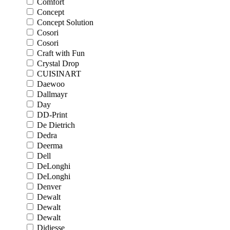
Comfort
Concept
Concept Solution
Cosori
Cosori
Craft with Fun
Crystal Drop
CUISINART
Daewoo
Dallmayr
Day
DD-Print
De Dietrich
Dedra
Deerma
Dell
DeLonghi
DeLonghi
Denver
Dewalt
Dewalt
Dewalt
Didiesse