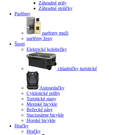
Záhradné grily
Záhradné stoličky
Parfémy
parfemy muži
parfémy ženy
Šport
Elektrické kolobežky
chladničky turistické
Autosedačky
Cyklistické prilby
Turistické stany
Mestské bicykle
Bežecké pásy
Stacionárne bicykle
Horské bicykle
Hračky
Hračky