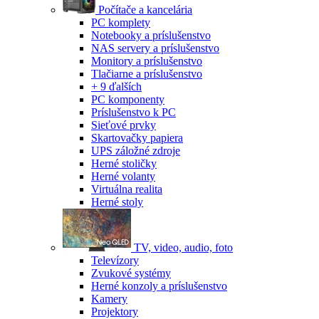
Počítače a kancelária
PC komplety
Notebooky a príslušenstvo
NAS servery a príslušenstvo
Monitory a príslušenstvo
Tlačiarne a príslušenstvo
+ 9 ďalších
PC komponenty
Príslušenstvo k PC
Sieťové prvky
Skartovačky papiera
UPS záložné zdroje
Herné stoličky
Herné volanty
Virtuálna realita
Herné stoly
TV, video, audio, foto
Televízory
Zvukové systémy
Herné konzoly a príslušenstvo
Kamery
Projektory