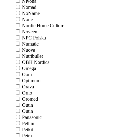
Nivona
Nomad
NoName
None
Nordic Home Culture
Noveen
NPC Polska
Numatic
Nuova
Nutribullet
OBH Nordica
Omega
Ooni
Optimum
Orava
Orno
Oromed
Outin
Outin
Panasonic
Pellini
Petkit
Petra