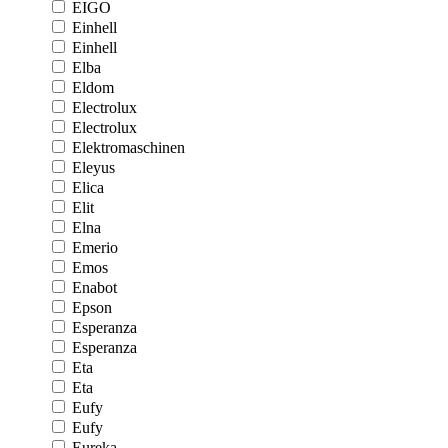
EIGO
Einhell
Einhell
Elba
Eldom
Electrolux
Electrolux
Elektromaschinen
Eleyus
Elica
Elit
Elna
Emerio
Emos
Enabot
Epson
Esperanza
Esperanza
Eta
Eta
Eufy
Eufy
Eureka