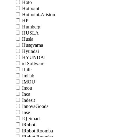
Hoto
Hotpoint
Hotpoint-Ariston
HP
Humberg
HUSLA
Husla
Husqvarna
Hyundai
HYUNDAI
id Software
ILife
Imilab
IMOU
Imou
Inca
Indesit
InnovaGoods
Inse
IQ Smart
iRobot
iRobot Roomba
iRobot Roomba