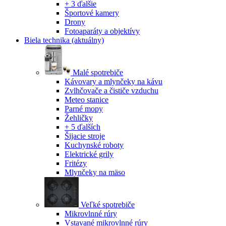
+ 3 ďalšie
Športové kamery
Drony
Fotoaparáty a objektívy
Biela technika
(aktuálny)
Malé spotrebiče
Kávovary a mlynčeky na kávu
Zvlhčovače a čističe vzduchu
Meteo stanice
Parné mopy
Žehličky
+ 5 ďalších
Šijacie stroje
Kuchynské roboty
Elektrické grily
Fritézy
Mlynčeky na mäso
Veľké spotrebiče
Mikrovlnné rúry
Vstavané mikrovlnné rúry