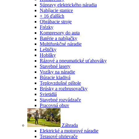
Súpravy elektrického náradia
Nabíjacie stanice
+ 16 ďalších
Obrábacie stroje
Frézky
Kompresory do auta
Batérie a nabíjačky
Multifunkčné náradie
Leštičky
Hoblíky
Rázové a pneumatické uťahováky
Stavebné lasery
Vozíky na náradie
Búracie kladivá
Teplovzdušné pištole
Brúsky a rozbrusovačky
Svietidlá
Stavebné rozvádzače
Pracovná obuv
Záhrada
Elektrické a motorové náradie
Terasové ohrievače