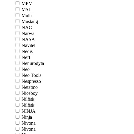
MPM
MSI
Multi
Mustang
NAC
Narwal
NASA
Navitel
Nedis
Neff
Nenurodyta
Neo
Neo Tools
Nespresso
Netatmo
Niceboy
Nilfisk
Nilfisk
NINJA
Ninja
Nivona
Nivona