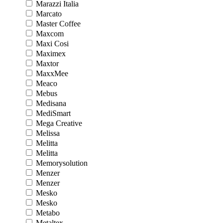
Marazzi Italia
Marcato
Master Coffee
Maxcom
Maxi Cosi
Maximex
Maxtor
MaxxMee
Meaco
Mebus
Medisana
MediSmart
Mega Creative
Melissa
Melitta
Melitta
Memorysolution
Menzer
Menzer
Mesko
Mesko
Metabo
Metaltex