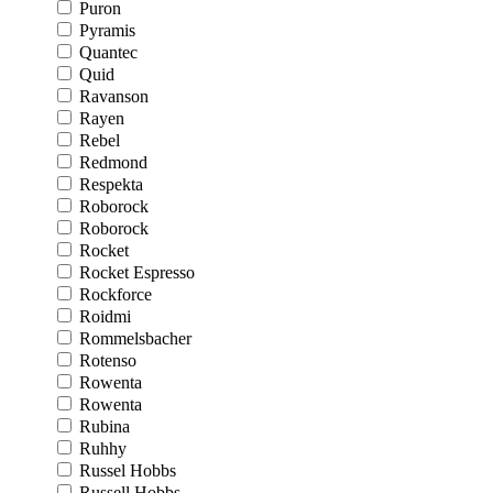
Puron
Pyramis
Quantec
Quid
Ravanson
Rayen
Rebel
Redmond
Respekta
Roborock
Roborock
Rocket
Rocket Espresso
Rockforce
Roidmi
Rommelsbacher
Rotenso
Rowenta
Rowenta
Rubina
Ruhhy
Russel Hobbs
Russell Hobbs