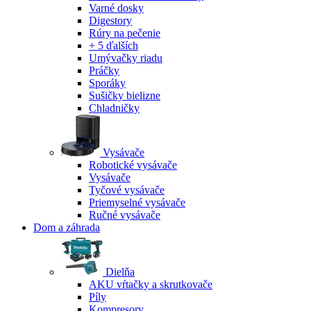
Varné dosky
Digestory
Rúry na pečenie
+ 5 ďalších
Umývačky riadu
Práčky
Sporáky
Sušičky bielizne
Chladničky
Vysávače
Robotické vysávače
Vysávače
Tyčové vysávače
Priemyselné vysávače
Ručné vysávače
Dom a záhrada
Dielňa
AKU vŕtačky a skrutkovače
Píly
Kompresory