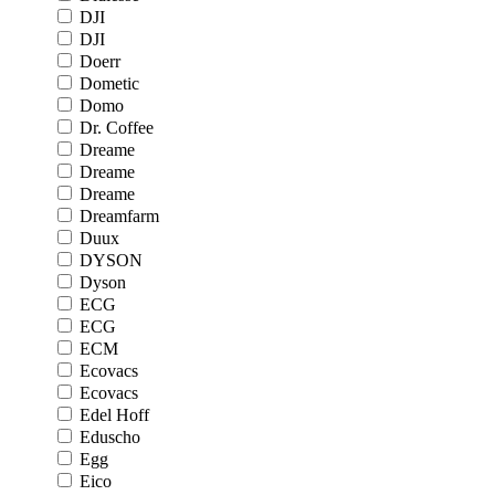
DJI
DJI
Doerr
Dometic
Domo
Dr. Coffee
Dreame
Dreame
Dreame
Dreamfarm
Duux
DYSON
Dyson
ECG
ECG
ECM
Ecovacs
Ecovacs
Edel Hoff
Eduscho
Egg
Eico