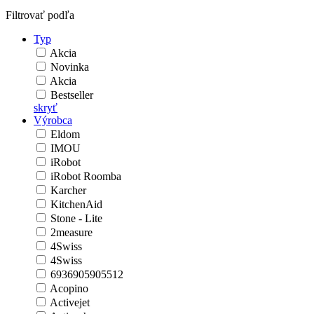
Filtrovať podľa
Typ
Akcia
Novinka
Akcia
Bestseller
skryť
Výrobca
Eldom
IMOU
iRobot
iRobot Roomba
Karcher
KitchenAid
Stone - Lite
2measure
4Swiss
4Swiss
6936905905512
Acopino
Activejet