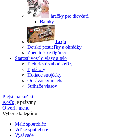
hračky pre dievčatá
Bábiky
Lego
Detské postieľky a ohrádky
Zberateľské figúrky
Starostlivosť o vlasy a telo
Elektrické zubné kefky
Epilátory
Holiace strojčeky
Odsávačky mlieka
Strihače vlasov
Prejsť na košík
0
Košík
je prázdny
Otvoriť menu
Vyberte kategóriu
Malé spotrebiče
Veľké spotrebiče
Vysávače