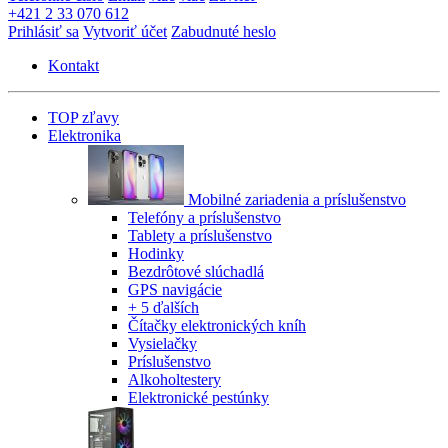
+421 2 33 070 612
Prihlásiť sa
Vytvoriť účet
Zabudnuté heslo
Kontakt
TOP zľavy
Elektronika
Mobilné zariadenia a príslušenstvo
Telefóny a príslušenstvo
Tablety a príslušenstvo
Hodinky
Bezdrôtové slúchadlá
GPS navigácie
+ 5 ďalších
Čítačky elektronických kníh
Vysielačky
Príslušenstvo
Alkoholtestery
Elektronické pestúnky