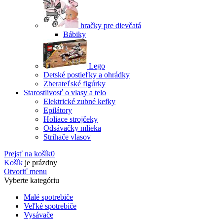
hračky pre dievčatá
Bábiky
Lego
Detské postieľky a ohrádky
Zberateľské figúrky
Starostlivosť o vlasy a telo
Elektrické zubné kefky
Epilátory
Holiace strojčeky
Odsávačky mlieka
Strihače vlasov
Prejsť na košík
0
Košík
je prázdny
Otvoriť menu
Vyberte kategóriu
Malé spotrebiče
Veľké spotrebiče
Vysávače