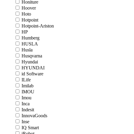
Honiture
Hoover
Hoto
Hotpoint
Hotpoint-Ariston
HP
Humberg
HUSLA
Husla
Husqvarna
Hyundai
HYUNDAI
id Software
ILife
Imilab
IMOU
Imou
Inca
Indesit
InnovaGoods
Inse
IQ Smart
iRobot