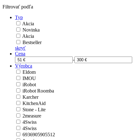
Filtrovať podľa
Typ
Akcia
Novinka
Akcia
Bestseller
skryť
Cena
-
Výrobca
Eldom
IMOU
iRobot
iRobot Roomba
Karcher
KitchenAid
Stone - Lite
2measure
4Swiss
4Swiss
6936905905512