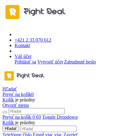
+421 2 33 070 612
Kontakt
Váš účet
Prihlásiť sa
Vytvoriť účet
Zabudnuté heslo
Hľadať
Prejsť na košík
0
Košík
je prázdny
Otvoriť menu
Prejsť na košík
0 €
0
Toggle Dropdown
Košík
je prázdny
Hľadať
Telefónne číslo
Email
viac
viac
Zavrieť