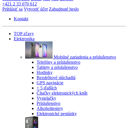
+421 2 33 070 612
Prihlásiť sa
Vytvoriť účet
Zabudnuté heslo
Kontakt
TOP zľavy
Elektronika
Mobilné zariadenia a príslušenstvo
Telefóny a príslušenstvo
Tablety a príslušenstvo
Hodinky
Bezdrôtové slúchadlá
GPS navigácie
+ 5 ďalších
Čítačky elektronických kníh
Vysielačky
Príslušenstvo
Alkoholtestery
Elektronické pestúnky