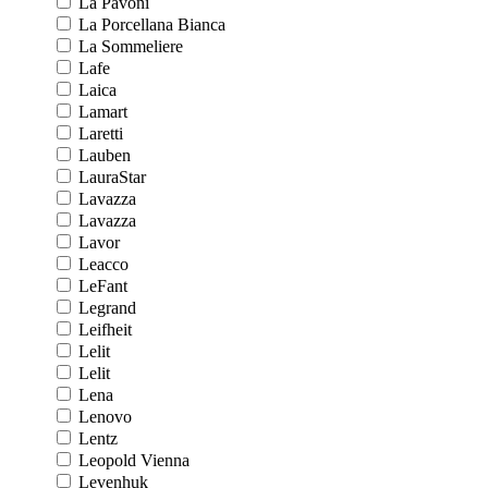
La Pavoni
La Porcellana Bianca
La Sommeliere
Lafe
Laica
Lamart
Laretti
Lauben
LauraStar
Lavazza
Lavazza
Lavor
Leacco
LeFant
Legrand
Leifheit
Lelit
Lelit
Lena
Lenovo
Lentz
Leopold Vienna
Levenhuk