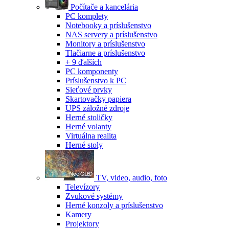
Počítače a kancelária
PC komplety
Notebooky a príslušenstvo
NAS servery a príslušenstvo
Monitory a príslušenstvo
Tlačiarne a príslušenstvo
+ 9 ďalších
PC komponenty
Príslušenstvo k PC
Sieťové prvky
Skartovačky papiera
UPS záložné zdroje
Herné stoličky
Herné volanty
Virtuálna realita
Herné stoly
TV, video, audio, foto
Televízory
Zvukové systémy
Herné konzoly a príslušenstvo
Kamery
Projektory