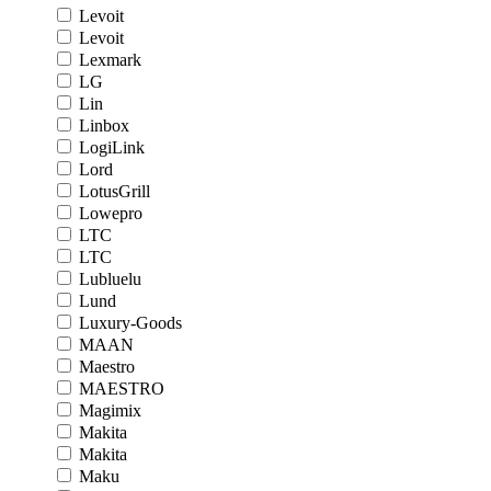
Levoit
Levoit
Lexmark
LG
Lin
Linbox
LogiLink
Lord
LotusGrill
Lowepro
LTC
LTC
Lubluelu
Lund
Luxury-Goods
MAAN
Maestro
MAESTRO
Magimix
Makita
Makita
Maku