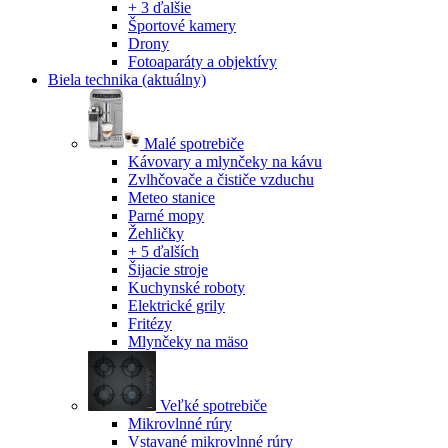
+ 3 ďalšie
Športové kamery
Drony
Fotoaparáty a objektívy
Biela technika
(aktuálny)
Malé spotrebiče
Kávovary a mlynčeky na kávu
Zvlhčovače a čističe vzduchu
Meteo stanice
Parné mopy
Žehličky
+ 5 ďalších
Šijacie stroje
Kuchynské roboty
Elektrické grily
Fritézy
Mlynčeky na mäso
Veľké spotrebiče
Mikrovlnné rúry
Vstavané mikrovlnné rúry