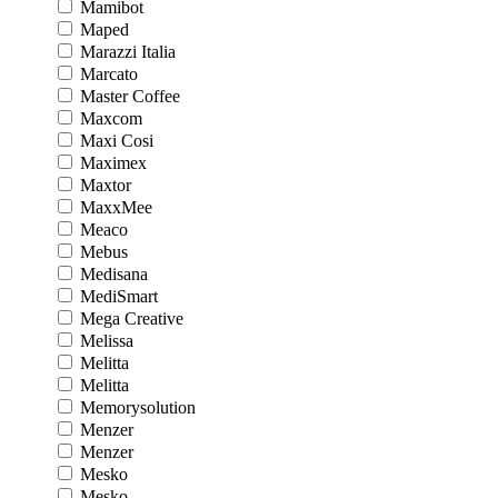
Mamibot
Maped
Marazzi Italia
Marcato
Master Coffee
Maxcom
Maxi Cosi
Maximex
Maxtor
MaxxMee
Meaco
Mebus
Medisana
MediSmart
Mega Creative
Melissa
Melitta
Melitta
Memorysolution
Menzer
Menzer
Mesko
Mesko