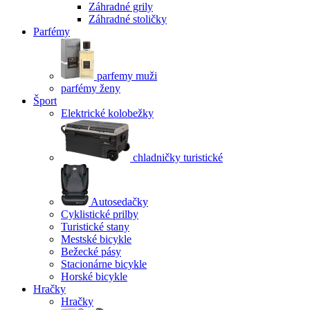
Záhradné grily
Záhradné stoličky
Parfémy
parfemy muži
parfémy ženy
Šport
Elektrické kolobežky
chladničky turistické
Autosedačky
Cyklistické prilby
Turistické stany
Mestské bicykle
Bežecké pásy
Stacionárne bicykle
Horské bicykle
Hračky
Hračky