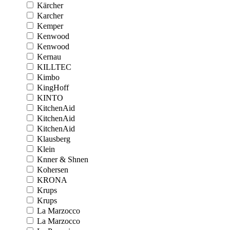
Kärcher
Karcher
Kemper
Kenwood
Kenwood
Kernau
KILLTEC
Kimbo
KingHoff
KINTO
KitchenAid
KitchenAid
KitchenAid
Klausberg
Klein
Knner & Shnen
Kohersen
KRONA
Krups
Krups
La Marzocco
La Marzocco