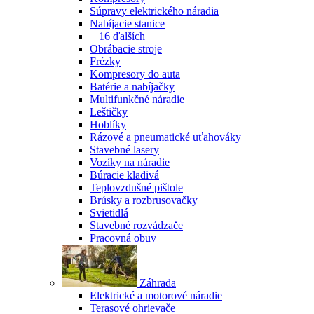
Súpravy elektrického náradia
Nabíjacie stanice
+ 16 ďalších
Obrábacie stroje
Frézky
Kompresory do auta
Batérie a nabíjačky
Multifunkčné náradie
Leštičky
Hoblíky
Rázové a pneumatické uťahováky
Stavebné lasery
Vozíky na náradie
Búracie kladivá
Teplovzdušné pištole
Brúsky a rozbrusovačky
Svietidlá
Stavebné rozvádzače
Pracovná obuv
Záhrada
Elektrické a motorové náradie
Terasové ohrievače