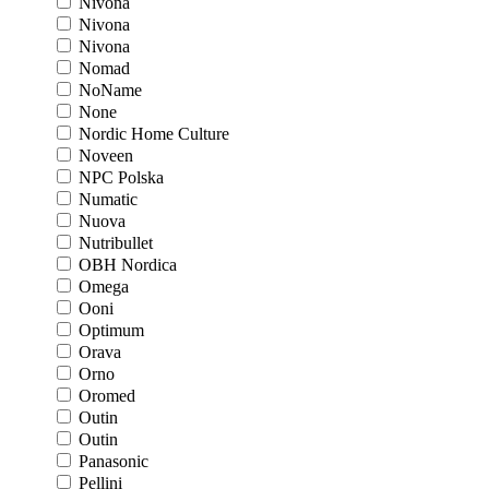
Nivona
Nivona
Nivona
Nomad
NoName
None
Nordic Home Culture
Noveen
NPC Polska
Numatic
Nuova
Nutribullet
OBH Nordica
Omega
Ooni
Optimum
Orava
Orno
Oromed
Outin
Outin
Panasonic
Pellini