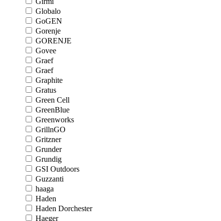
Girmi
Globalo
GoGEN
Gorenje
GORENJE
Govee
Graef
Graef
Graphite
Gratus
Green Cell
GreenBlue
Greenworks
GrillnGO
Gritzner
Grunder
Grundig
GSI Outdoors
Guzzanti
haaga
Haden
Haden Dorchester
Haeger