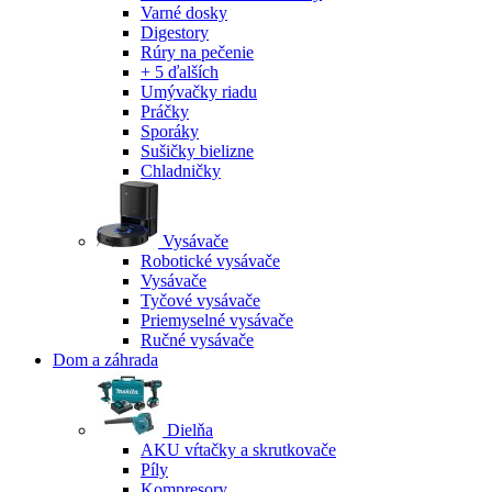
Varné dosky
Digestory
Rúry na pečenie
+ 5 ďalších
Umývačky riadu
Práčky
Sporáky
Sušičky bielizne
Chladničky
Vysávače
Robotické vysávače
Vysávače
Tyčové vysávače
Priemyselné vysávače
Ručné vysávače
Dom a záhrada
Dielňa
AKU vŕtačky a skrutkovače
Píly
Kompresory