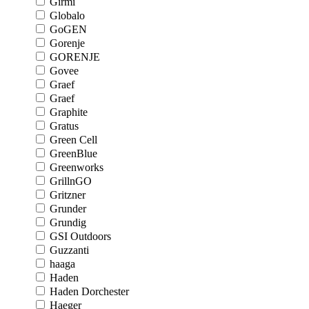
Girmi
Globalo
GoGEN
Gorenje
GORENJE
Govee
Graef
Graef
Graphite
Gratus
Green Cell
GreenBlue
Greenworks
GrillnGO
Gritzner
Grunder
Grundig
GSI Outdoors
Guzzanti
haaga
Haden
Haden Dorchester
Haeger