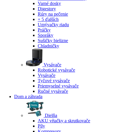
Varné dosky
Digestory
Rúry na pečenie
+ 5 ďalších
Umývačky riadu
Práčky
Sporáky
Sušičky bielizne
Chladničky
Vysávače
Robotické vysávače
Vysávače
Tyčové vysávače
Priemyselné vysávače
Ručné vysávače
Dom a záhrada
Dielňa
AKU vŕtačky a skrutkovače
Píly
Kompresory