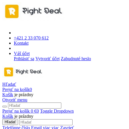
+421 2 33 070 612
Kontakt
Váš účet
Prihlásiť sa
Vytvoriť účet
Zabudnuté heslo
Hľadať
Prejsť na košík
0
Košík
je prázdny
Otvoriť menu
Prejsť na košík
0 €
0
Toggle Dropdown
Košík
je prázdny
Hľadať
Telefónne číslo
Email
viac
viac
Zavrieť