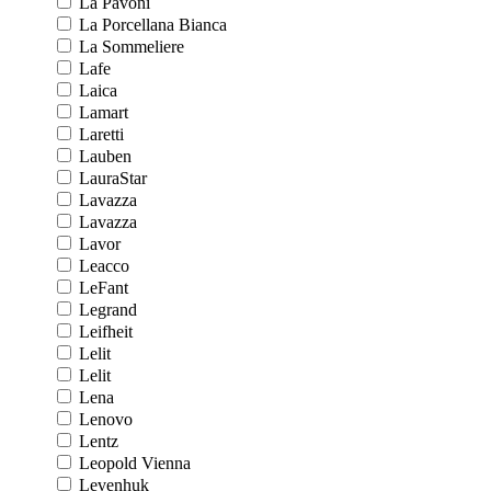
La Pavoni
La Porcellana Bianca
La Sommeliere
Lafe
Laica
Lamart
Laretti
Lauben
LauraStar
Lavazza
Lavazza
Lavor
Leacco
LeFant
Legrand
Leifheit
Lelit
Lelit
Lena
Lenovo
Lentz
Leopold Vienna
Levenhuk