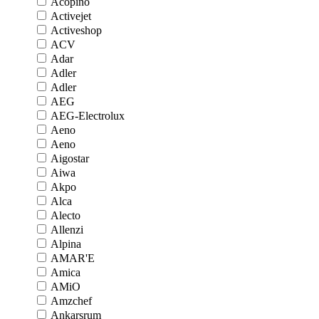
Acopino
Activejet
Activeshop
ACV
Adar
Adler
Adler
AEG
AEG-Electrolux
Aeno
Aeno
Aigostar
Aiwa
Akpo
Alca
Alecto
Allenzi
Alpina
AMAR'E
Amica
AMiO
Amzchef
Ankarsrum