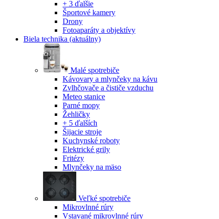
+ 3 ďalšie
Športové kamery
Drony
Fotoaparáty a objektívy
Biela technika
(aktuálny)
Malé spotrebiče
Kávovary a mlynčeky na kávu
Zvlhčovače a čističe vzduchu
Meteo stanice
Parné mopy
Žehličky
+ 5 ďalších
Šijacie stroje
Kuchynské roboty
Elektrické grily
Fritézy
Mlynčeky na mäso
Veľké spotrebiče
Mikrovlnné rúry
Vstavané mikrovlnné rúry