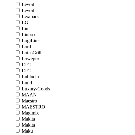
Levoit
Levoit
Lexmark
LG
Lin
Linbox
LogiLink
Lord
LotusGrill
Lowepro
LTC
LTC
Lubluelu
Lund
Luxury-Goods
MAAN
Maestro
MAESTRO
Magimix
Makita
Makita
Maku