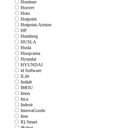
Honiture
Hoover
Hoto
Hotpoint
Hotpoint-Ariston
HP
Humberg
HUSLA
Husla
Husqvarna
Hyundai
HYUNDAI
id Software
ILife
Imilab
IMOU
Imou
Inca
Indesit
InnovaGoods
Inse
IQ Smart
iRobot