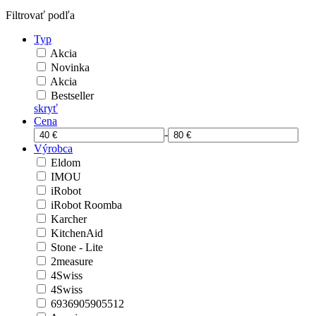
Filtrovať podľa
Typ
Akcia
Novinka
Akcia
Bestseller
skryť
Cena
-
Výrobca
Eldom
IMOU
iRobot
iRobot Roomba
Karcher
KitchenAid
Stone - Lite
2measure
4Swiss
4Swiss
6936905905512