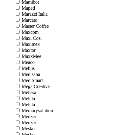
Mamibot
Maped
Marazzi Italia
Marcato
Master Coffee
Maxcom
Maxi Cosi
Maximex
Maxtor
MaxxMee
Meaco
Mebus
Medisana
MediSmart
Mega Creative
Melissa
Melitta
Melitta
Memorysolution
Menzer
Menzer
Mesko
Mesko