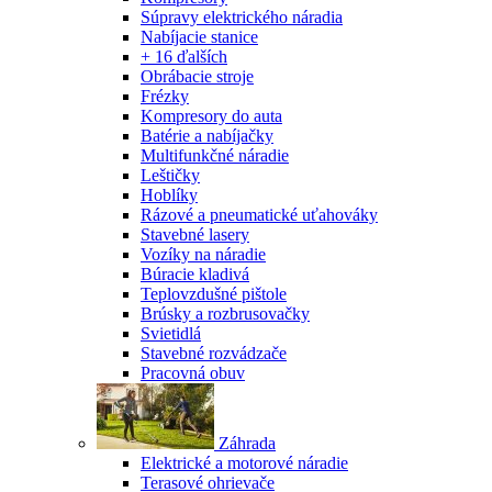
Súpravy elektrického náradia
Nabíjacie stanice
+ 16 ďalších
Obrábacie stroje
Frézky
Kompresory do auta
Batérie a nabíjačky
Multifunkčné náradie
Leštičky
Hoblíky
Rázové a pneumatické uťahováky
Stavebné lasery
Vozíky na náradie
Búracie kladivá
Teplovzdušné pištole
Brúsky a rozbrusovačky
Svietidlá
Stavebné rozvádzače
Pracovná obuv
Záhrada
Elektrické a motorové náradie
Terasové ohrievače