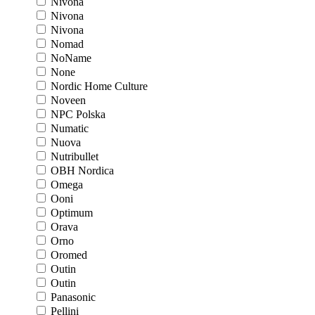
Nivona
Nivona
Nivona
Nomad
NoName
None
Nordic Home Culture
Noveen
NPC Polska
Numatic
Nuova
Nutribullet
OBH Nordica
Omega
Ooni
Optimum
Orava
Orno
Oromed
Outin
Outin
Panasonic
Pellini