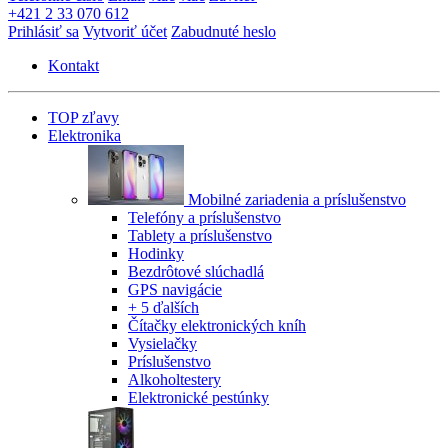
+421 2 33 070 612
Prihlásiť sa
Vytvoriť účet
Zabudnuté heslo
Kontakt
TOP zľavy
Elektronika
Mobilné zariadenia a príslušenstvo
Telefóny a príslušenstvo
Tablety a príslušenstvo
Hodinky
Bezdrôtové slúchadlá
GPS navigácie
+ 5 ďalších
Čítačky elektronických kníh
Vysielačky
Príslušenstvo
Alkoholtestery
Elektronické pestúnky