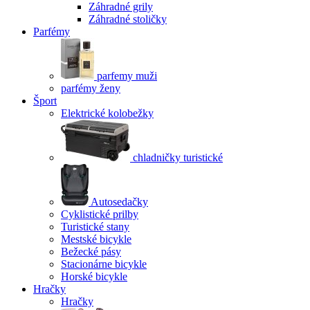
Záhradné grily
Záhradné stoličky
Parfémy
parfemy muži
parfémy ženy
Šport
Elektrické kolobežky
chladničky turistické
Autosedačky
Cyklistické prilby
Turistické stany
Mestské bicykle
Bežecké pásy
Stacionárne bicykle
Horské bicykle
Hračky
Hračky