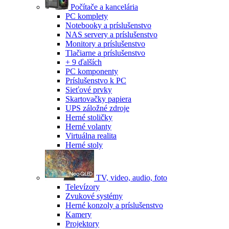
Počítače a kancelária
PC komplety
Notebooky a príslušenstvo
NAS servery a príslušenstvo
Monitory a príslušenstvo
Tlačiarne a príslušenstvo
+ 9 ďalších
PC komponenty
Príslušenstvo k PC
Sieťové prvky
Skartovačky papiera
UPS záložné zdroje
Herné stoličky
Herné volanty
Virtuálna realita
Herné stoly
TV, video, audio, foto
Televízory
Zvukové systémy
Herné konzoly a príslušenstvo
Kamery
Projektory