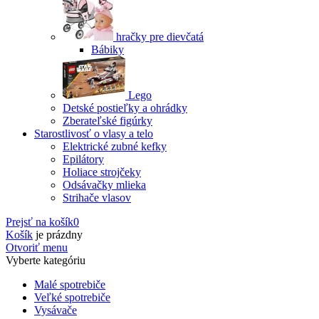
hračky pre dievčatá
Bábiky
Lego
Detské postieľky a ohrádky
Zberateľské figúrky
Starostlivosť o vlasy a telo
Elektrické zubné kefky
Epilátory
Holiace strojčeky
Odsávačky mlieka
Strihače vlasov
Prejsť na košík
0
Košík
je prázdny
Otvoriť menu
Vyberte kategóriu
Malé spotrebiče
Veľké spotrebiče
Vysávače