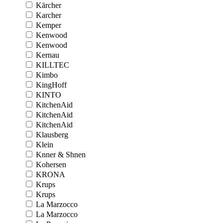
Kärcher
Karcher
Kemper
Kenwood
Kenwood
Kernau
KILLTEC
Kimbo
KingHoff
KINTO
KitchenAid
KitchenAid
KitchenAid
Klausberg
Klein
Knner & Shnen
Kohersen
KRONA
Krups
Krups
La Marzocco
La Marzocco