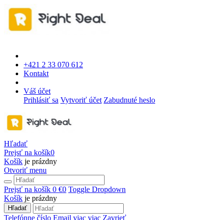
+421 2 33 070 612
Kontakt
Váš účet
Prihlásiť sa
Vytvoriť účet
Zabudnuté heslo
Hľadať
Prejsť na košík
0
Košík
je prázdny
Otvoriť menu
Prejsť na košík
0 €
0
Toggle Dropdown
Košík
je prázdny
Hľadať
Telefónne číslo
Email
viac
viac
Zavrieť