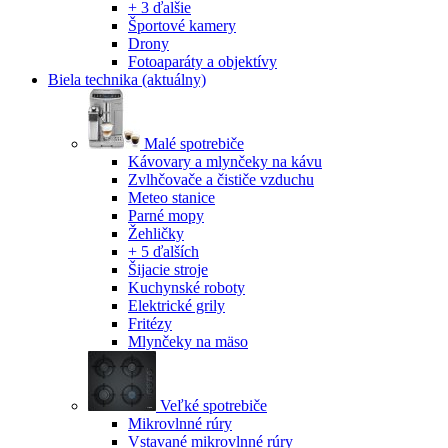
+ 3 ďalšie
Športové kamery
Drony
Fotoaparáty a objektívy
Biela technika
(aktuálny)
Malé spotrebiče
Kávovary a mlynčeky na kávu
Zvlhčovače a čističe vzduchu
Meteo stanice
Parné mopy
Žehličky
+ 5 ďalších
Šijacie stroje
Kuchynské roboty
Elektrické grily
Fritézy
Mlynčeky na mäso
Veľké spotrebiče
Mikrovlnné rúry
Vstavané mikrovlnné rúry