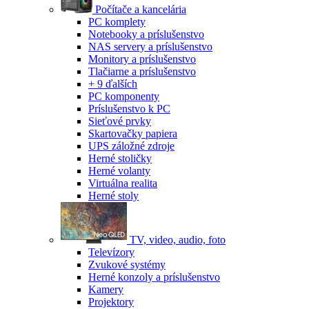
Počítače a kancelária
PC komplety
Notebooky a príslušenstvo
NAS servery a príslušenstvo
Monitory a príslušenstvo
Tlačiarne a príslušenstvo
+ 9 ďalších
PC komponenty
Príslušenstvo k PC
Sieťové prvky
Skartovačky papiera
UPS záložné zdroje
Herné stoličky
Herné volanty
Virtuálna realita
Herné stoly
TV, video, audio, foto
Televízory
Zvukové systémy
Herné konzoly a príslušenstvo
Kamery
Projektory