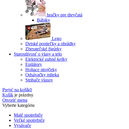
hračky pre dievčatá
Bábiky
Lego
Detské postieľky a ohrádky
Zberateľské figúrky
Starostlivosť o vlasy a telo
Elektrické zubné kefky
Epilátory
Holiace strojčeky
Odsávačky mlieka
Strihače vlasov
Prejsť na košík
0
Košík
je prázdny
Otvoriť menu
Vyberte kategóriu
Malé spotrebiče
Veľké spotrebiče
Vysávače