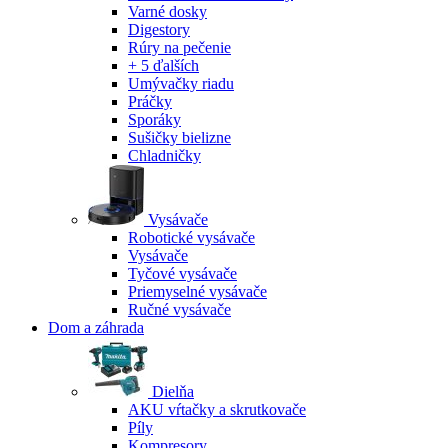
Varné dosky
Digestory
Rúry na pečenie
+ 5 ďalších
Umývačky riadu
Práčky
Sporáky
Sušičky bielizne
Chladničky
Vysávače
Robotické vysávače
Vysávače
Tyčové vysávače
Priemyselné vysávače
Ručné vysávače
Dom a záhrada
Dielňa
AKU vŕtačky a skrutkovače
Píly
Kompresory