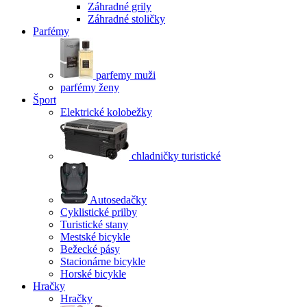
Záhradné grily
Záhradné stoličky
Parfémy
parfemy muži
parfémy ženy
Šport
Elektrické kolobežky
chladničky turistické
Autosedačky
Cyklistické prilby
Turistické stany
Mestské bicykle
Bežecké pásy
Stacionárne bicykle
Horské bicykle
Hračky
Hračky