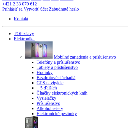
+421 2 33 070 612
Prihlásiť sa
Vytvoriť účet
Zabudnuté heslo
Kontakt
TOP zľavy
Elektronika
Mobilné zariadenia a príslušenstvo
Telefóny a príslušenstvo
Tablety a príslušenstvo
Hodinky
Bezdrôtové slúchadlá
GPS navigácie
+ 5 ďalších
Čítačky elektronických kníh
Vysielačky
Príslušenstvo
Alkoholtestery
Elektronické pestúnky