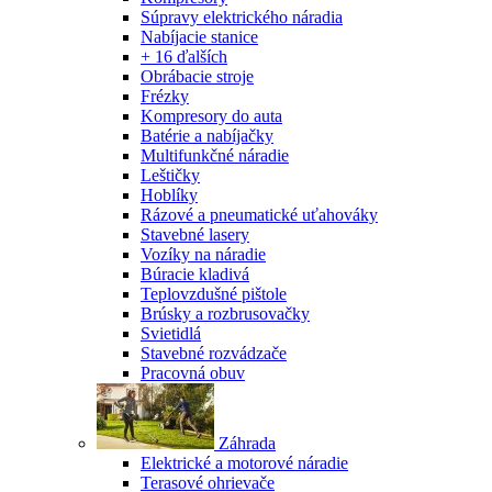
Súpravy elektrického náradia
Nabíjacie stanice
+ 16 ďalších
Obrábacie stroje
Frézky
Kompresory do auta
Batérie a nabíjačky
Multifunkčné náradie
Leštičky
Hoblíky
Rázové a pneumatické uťahováky
Stavebné lasery
Vozíky na náradie
Búracie kladivá
Teplovzdušné pištole
Brúsky a rozbrusovačky
Svietidlá
Stavebné rozvádzače
Pracovná obuv
Záhrada
Elektrické a motorové náradie
Terasové ohrievače