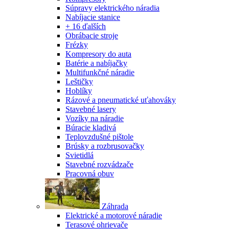
Súpravy elektrického náradia
Nabíjacie stanice
+ 16 ďalších
Obrábacie stroje
Frézky
Kompresory do auta
Batérie a nabíjačky
Multifunkčné náradie
Leštičky
Hoblíky
Rázové a pneumatické uťahováky
Stavebné lasery
Vozíky na náradie
Búracie kladivá
Teplovzdušné pištole
Brúsky a rozbrusovačky
Svietidlá
Stavebné rozvádzače
Pracovná obuv
Záhrada
Elektrické a motorové náradie
Terasové ohrievače