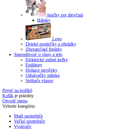
hračky pre dievčatá
Bábiky
Lego
Detské postieľky a ohrádky
Zberateľské figúrky
Starostlivosť o vlasy a telo
Elektrické zubné kefky
Epilátory
Holiace strojčeky
Odsávačky mlieka
Strihače vlasov
Prejsť na košík
0
Košík
je prázdny
Otvoriť menu
Vyberte kategóriu
Malé spotrebiče
Veľké spotrebiče
Vysávače