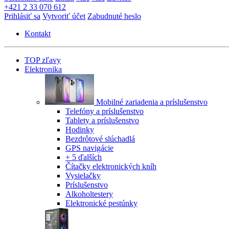
+421 2 33 070 612
Prihlásiť sa
Vytvoriť účet
Zabudnuté heslo
Kontakt
TOP zľavy
Elektronika
Mobilné zariadenia a príslušenstvo
Telefóny a príslušenstvo
Tablety a príslušenstvo
Hodinky
Bezdrôtové slúchadlá
GPS navigácie
+ 5 ďalších
Čítačky elektronických kníh
Vysielačky
Príslušenstvo
Alkoholtestery
Elektronické pestúnky