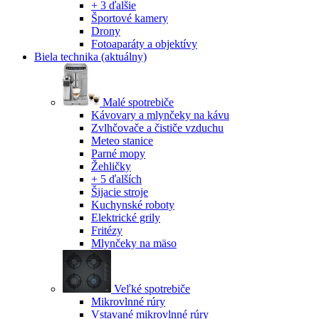
+ 3 ďalšie
Športové kamery
Drony
Fotoaparáty a objektívy
Biela technika
(aktuálny)
Malé spotrebiče
Kávovary a mlynčeky na kávu
Zvlhčovače a čističe vzduchu
Meteo stanice
Parné mopy
Žehličky
+ 5 ďalších
Šijacie stroje
Kuchynské roboty
Elektrické grily
Fritézy
Mlynčeky na mäso
Veľké spotrebiče
Mikrovlnné rúry
Vstavané mikrovlnné rúry