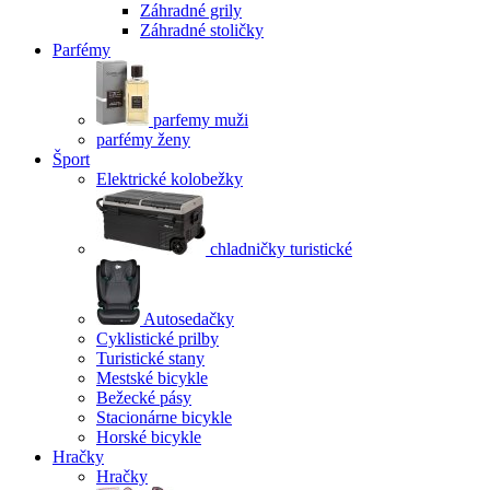
Záhradné grily
Záhradné stoličky
Parfémy
parfemy muži
parfémy ženy
Šport
Elektrické kolobežky
chladničky turistické
Autosedačky
Cyklistické prilby
Turistické stany
Mestské bicykle
Bežecké pásy
Stacionárne bicykle
Horské bicykle
Hračky
Hračky