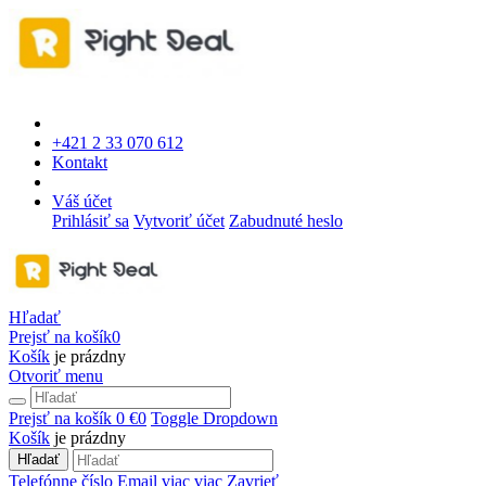
+421 2 33 070 612
Kontakt
Váš účet
Prihlásiť sa
Vytvoriť účet
Zabudnuté heslo
Hľadať
Prejsť na košík
0
Košík
je prázdny
Otvoriť menu
Prejsť na košík
0 €
0
Toggle Dropdown
Košík
je prázdny
Hľadať
Telefónne číslo
Email
viac
viac
Zavrieť