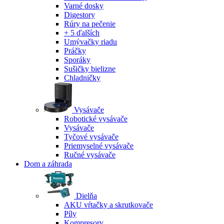
Varné dosky
Digestory
Rúry na pečenie
+ 5 ďalších
Umývačky riadu
Práčky
Sporáky
Sušičky bielizne
Chladničky
Vysávače
Robotické vysávače
Vysávače
Tyčové vysávače
Priemyselné vysávače
Ručné vysávače
Dom a záhrada
Dielňa
AKU vŕtačky a skrutkovače
Píly
Kompresory