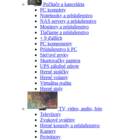
Počítače a kancelária
PC komplety
Notebooky a príslušenstvo
NAS servery a príslušenstvo
Monitory a príslušenstvo
Tlačiarne a príslušenstvo
+ 9 ďalších
PC komponenty
Príslušenstvo k PC
Sieťové prvky
Skartovačky papiera
UPS záložné zdroje
Herné stoličky
Herné volanty
Virtuálna realita
Herné stoly
TV, video, audio, foto
Televízory
Zvukové systémy
Herné konzoly a príslušenstvo
Kamery
Projektory