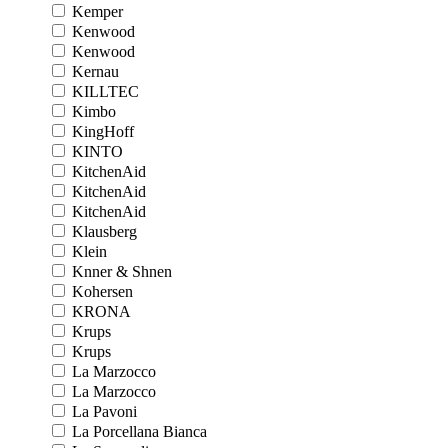
Kemper
Kenwood
Kenwood
Kernau
KILLTEC
Kimbo
KingHoff
KINTO
KitchenAid
KitchenAid
KitchenAid
Klausberg
Klein
Knner & Shnen
Kohersen
KRONA
Krups
Krups
La Marzocco
La Marzocco
La Pavoni
La Porcellana Bianca