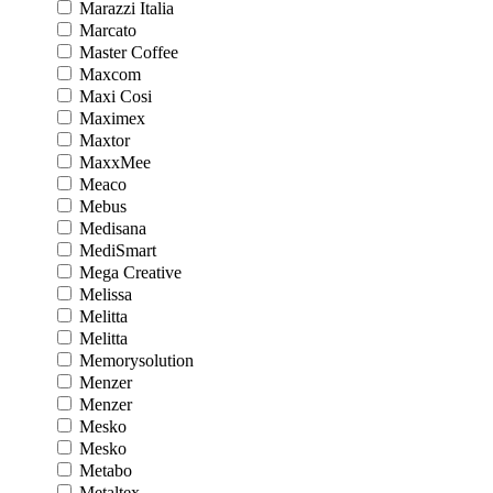
Marazzi Italia
Marcato
Master Coffee
Maxcom
Maxi Cosi
Maximex
Maxtor
MaxxMee
Meaco
Mebus
Medisana
MediSmart
Mega Creative
Melissa
Melitta
Melitta
Memorysolution
Menzer
Menzer
Mesko
Mesko
Metabo
Metaltex