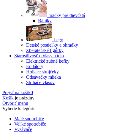
hračky pre dievčatá
Bábiky
Lego
Detské postieľky a ohrádky
Zberateľské figúrky
Starostlivosť o vlasy a telo
Elektrické zubné kefky
Epilátory
Holiace strojčeky
Odsávačky mlieka
Strihače vlasov
Prejsť na košík
0
Košík
je prázdny
Otvoriť menu
Vyberte kategóriu
Malé spotrebiče
Veľké spotrebiče
Vysávače