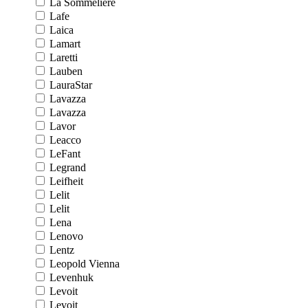
La Sommeliere
Lafe
Laica
Lamart
Laretti
Lauben
LauraStar
Lavazza
Lavazza
Lavor
Leacco
LeFant
Legrand
Leifheit
Lelit
Lelit
Lena
Lenovo
Lentz
Leopold Vienna
Levenhuk
Levoit
Levoit