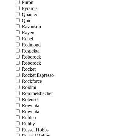
Puron
Pyramis
Quantec
Quid
Ravanson
Rayen
Rebel
Redmond
Respekta
Roborock
Roborock
Rocket
Rocket Espresso
Rockforce
Roidmi
Rommelsbacher
Rotenso
Rowenta
Rowenta
Rubina
Ruhhy
Russel Hobbs
Russell Hobbs