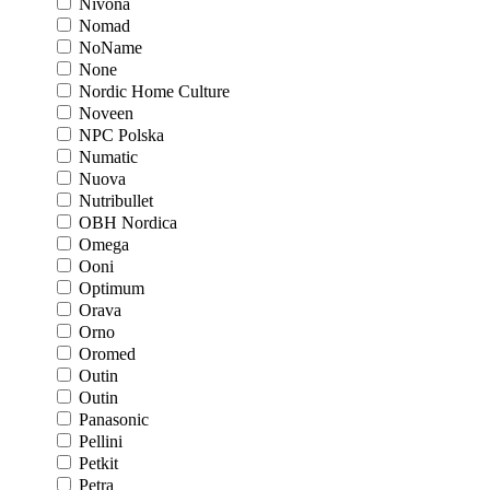
Nivona
Nomad
NoName
None
Nordic Home Culture
Noveen
NPC Polska
Numatic
Nuova
Nutribullet
OBH Nordica
Omega
Ooni
Optimum
Orava
Orno
Oromed
Outin
Outin
Panasonic
Pellini
Petkit
Petra