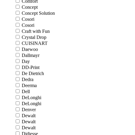
Comfort
Concept
Concept Solution
Cosori
Cosori
Craft with Fun
Crystal Drop
CUISINART
Daewoo
Dallmayr
Day
DD-Print
De Dietrich
Dedra
Deerma
Dell
DeLonghi
DeLonghi
Denver
Dewalt
Dewalt
Dewalt
Didiesse