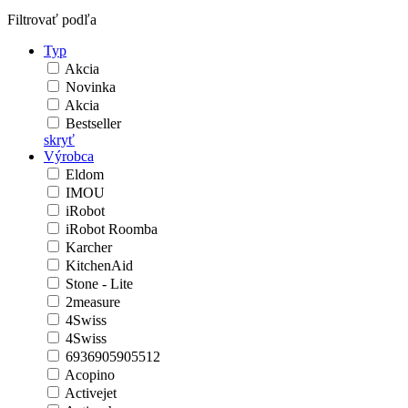
Filtrovať podľa
Typ
Akcia
Novinka
Akcia
Bestseller
skryť
Výrobca
Eldom
IMOU
iRobot
iRobot Roomba
Karcher
KitchenAid
Stone - Lite
2measure
4Swiss
4Swiss
6936905905512
Acopino
Activejet