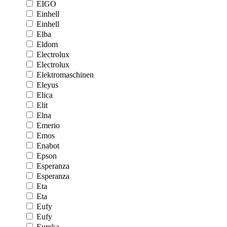
EIGO
Einhell
Einhell
Elba
Eldom
Electrolux
Electrolux
Elektromaschinen
Eleyus
Elica
Elit
Elna
Emerio
Emos
Enabot
Epson
Esperanza
Esperanza
Eta
Eta
Eufy
Eufy
Eureka