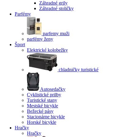
Záhradné grily
Záhradné stoličky
Parfémy
parfemy muži
parfémy ženy
Šport
Elektrické kolobežky
chladničky turistické
Autosedačky
Cyklistické prilby
Turistické stany
Mestské bicykle
Bežecké pásy
Stacionárne bicykle
Horské bicykle
Hračky
Hračky