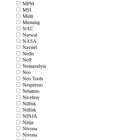
MPM
MSI
Multi
Mustang
NAC
Narwal
NASA
Navitel
Nedis
Neff
Nenurodyta
Neo
Neo Tools
Nespresso
Netatmo
Niceboy
Nilfisk
Nilfisk
NINJA
Ninja
Nivona
Nivona