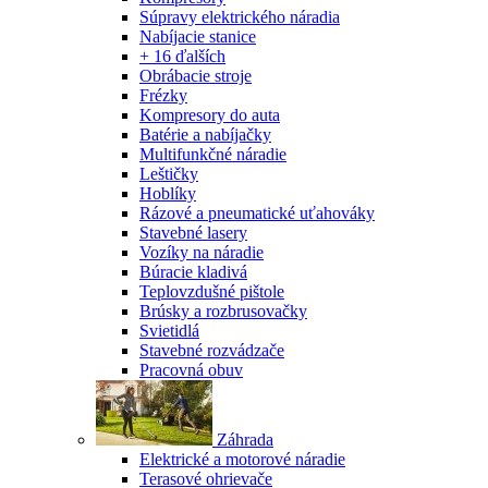
Súpravy elektrického náradia
Nabíjacie stanice
+ 16 ďalších
Obrábacie stroje
Frézky
Kompresory do auta
Batérie a nabíjačky
Multifunkčné náradie
Leštičky
Hoblíky
Rázové a pneumatické uťahováky
Stavebné lasery
Vozíky na náradie
Búracie kladivá
Teplovzdušné pištole
Brúsky a rozbrusovačky
Svietidlá
Stavebné rozvádzače
Pracovná obuv
Záhrada
Elektrické a motorové náradie
Terasové ohrievače