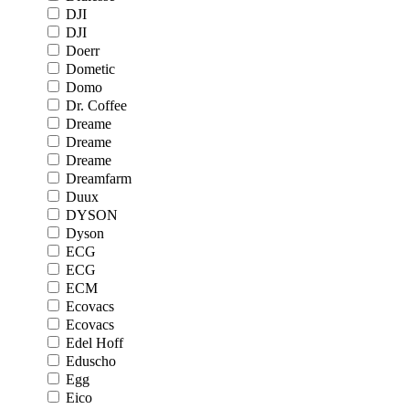
DJI
DJI
Doerr
Dometic
Domo
Dr. Coffee
Dreame
Dreame
Dreame
Dreamfarm
Duux
DYSON
Dyson
ECG
ECG
ECM
Ecovacs
Ecovacs
Edel Hoff
Eduscho
Egg
Eico