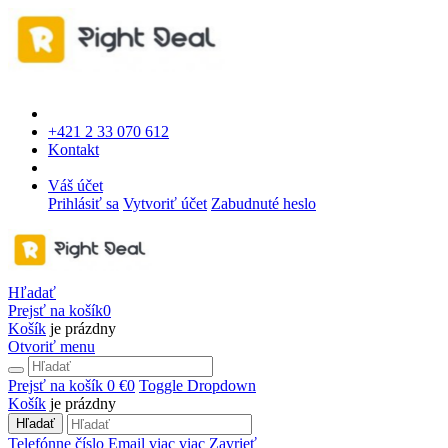
+421 2 33 070 612
Kontakt
Váš účet
Prihlásiť sa
Vytvoriť účet
Zabudnuté heslo
Hľadať
Prejsť na košík
0
Košík
je prázdny
Otvoriť menu
Prejsť na košík
0 €
0
Toggle Dropdown
Košík
je prázdny
Hľadať
Telefónne číslo
Email
viac
viac
Zavrieť