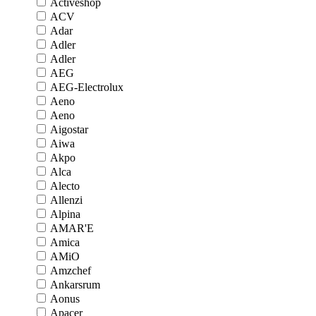
Activeshop
ACV
Adar
Adler
Adler
AEG
AEG-Electrolux
Aeno
Aeno
Aigostar
Aiwa
Akpo
Alca
Alecto
Allenzi
Alpina
AMAR'E
Amica
AMiO
Amzchef
Ankarsrum
Aonus
Apacer