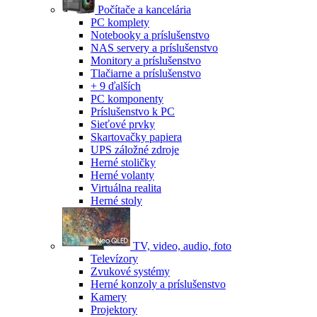
Počítače a kancelária
PC komplety
Notebooky a príslušenstvo
NAS servery a príslušenstvo
Monitory a príslušenstvo
Tlačiarne a príslušenstvo
+ 9 ďalších
PC komponenty
Príslušenstvo k PC
Sieťové prvky
Skartovačky papiera
UPS záložné zdroje
Herné stoličky
Herné volanty
Virtuálna realita
Herné stoly
TV, video, audio, foto
Televízory
Zvukové systémy
Herné konzoly a príslušenstvo
Kamery
Projektory