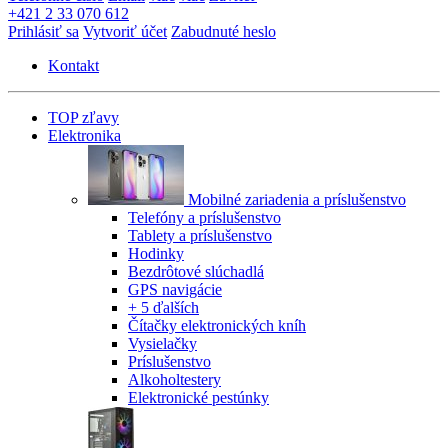
+421 2 33 070 612
Prihlásiť sa
Vytvoriť účet
Zabudnuté heslo
Kontakt
TOP zľavy
Elektronika
Mobilné zariadenia a príslušenstvo
Telefóny a príslušenstvo
Tablety a príslušenstvo
Hodinky
Bezdrôtové slúchadlá
GPS navigácie
+ 5 ďalších
Čítačky elektronických kníh
Vysielačky
Príslušenstvo
Alkoholtestery
Elektronické pestúnky