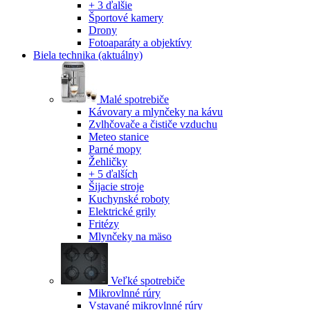
+ 3 ďalšie
Športové kamery
Drony
Fotoaparáty a objektívy
Biela technika
(aktuálny)
Malé spotrebiče
Kávovary a mlynčeky na kávu
Zvlhčovače a čističe vzduchu
Meteo stanice
Parné mopy
Žehličky
+ 5 ďalších
Šijacie stroje
Kuchynské roboty
Elektrické grily
Fritézy
Mlynčeky na mäso
Veľké spotrebiče
Mikrovlnné rúry
Vstavané mikrovlnné rúry