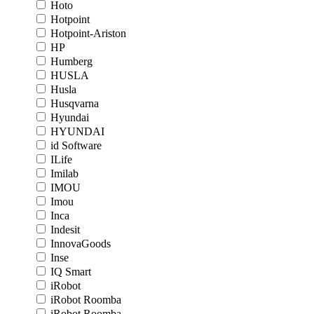
Hoto
Hotpoint
Hotpoint-Ariston
HP
Humberg
HUSLA
Husla
Husqvarna
Hyundai
HYUNDAI
id Software
ILife
Imilab
IMOU
Imou
Inca
Indesit
InnovaGoods
Inse
IQ Smart
iRobot
iRobot Roomba
iRobot Roomba