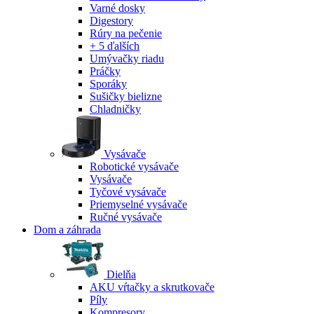
Varné dosky
Digestory
Rúry na pečenie
+ 5 ďalších
Umývačky riadu
Práčky
Sporáky
Sušičky bielizne
Chladničky
Vysávače
Robotické vysávače
Vysávače
Tyčové vysávače
Priemyselné vysávače
Ručné vysávače
Dom a záhrada
Dielňa
AKU vŕtačky a skrutkovače
Píly
Kompresory