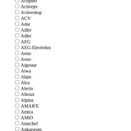
Acopino
Activejet
Activeshop
ACV
Adar
Adler
Adler
AEG
AEG-Electrolux
Aeno
Aeno
Aigostar
Aiwa
Akpo
Alca
Alecto
Allenzi
Alpina
AMAR'E
Amica
AMiO
Amzchef
Ankarsrum