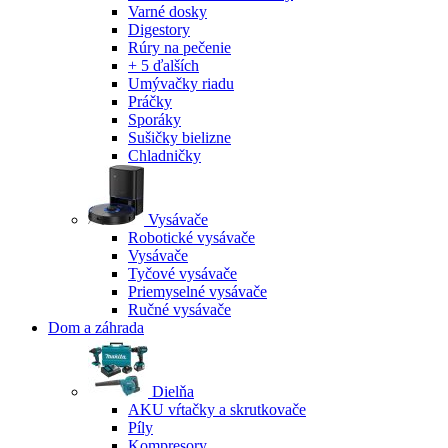
Varné dosky
Digestory
Rúry na pečenie
+ 5 ďalších
Umývačky riadu
Práčky
Sporáky
Sušičky bielizne
Chladničky
Vysávače
Robotické vysávače
Vysávače
Tyčové vysávače
Priemyselné vysávače
Ručné vysávače
Dom a záhrada
Dielňa
AKU vŕtačky a skrutkovače
Píly
Kompresory