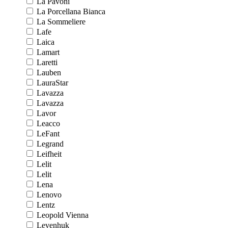
La Pavoni
La Porcellana Bianca
La Sommeliere
Lafe
Laica
Lamart
Laretti
Lauben
LauraStar
Lavazza
Lavazza
Lavor
Leacco
LeFant
Legrand
Leifheit
Lelit
Lelit
Lena
Lenovo
Lentz
Leopold Vienna
Levenhuk