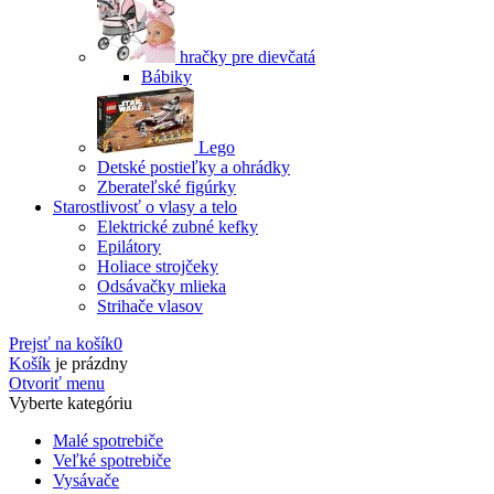
hračky pre dievčatá
Bábiky
Lego
Detské postieľky a ohrádky
Zberateľské figúrky
Starostlivosť o vlasy a telo
Elektrické zubné kefky
Epilátory
Holiace strojčeky
Odsávačky mlieka
Strihače vlasov
Prejsť na košík
0
Košík
je prázdny
Otvoriť menu
Vyberte kategóriu
Malé spotrebiče
Veľké spotrebiče
Vysávače