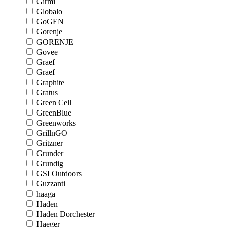
Girmi
Globalo
GoGEN
Gorenje
GORENJE
Govee
Graef
Graef
Graphite
Gratus
Green Cell
GreenBlue
Greenworks
GrillnGO
Gritzner
Grunder
Grundig
GSI Outdoors
Guzzanti
haaga
Haden
Haden Dorchester
Haeger