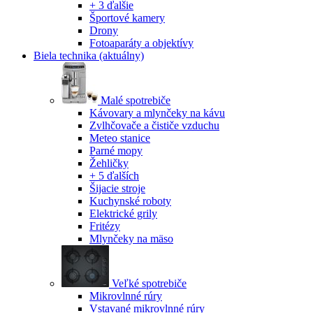
+ 3 ďalšie
Športové kamery
Drony
Fotoaparáty a objektívy
Biela technika
(aktuálny)
Malé spotrebiče
Kávovary a mlynčeky na kávu
Zvlhčovače a čističe vzduchu
Meteo stanice
Parné mopy
Žehličky
+ 5 ďalších
Šijacie stroje
Kuchynské roboty
Elektrické grily
Fritézy
Mlynčeky na mäso
Veľké spotrebiče
Mikrovlnné rúry
Vstavané mikrovlnné rúry