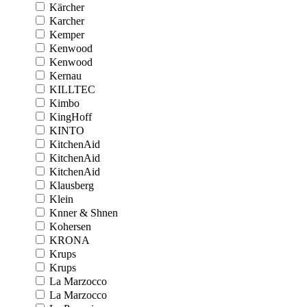
Kärcher
Karcher
Kemper
Kenwood
Kenwood
Kernau
KILLTEC
Kimbo
KingHoff
KINTO
KitchenAid
KitchenAid
KitchenAid
Klausberg
Klein
Knner & Shnen
Kohersen
KRONA
Krups
Krups
La Marzocco
La Marzocco