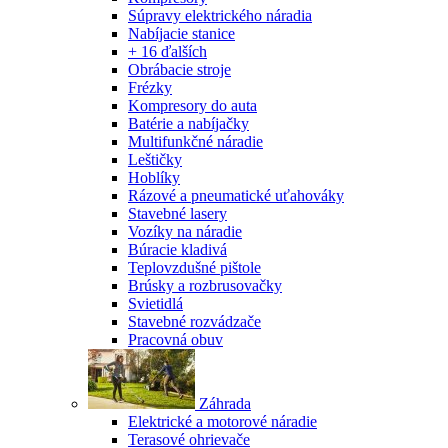
Súpravy elektrického náradia
Nabíjacie stanice
+ 16 ďalších
Obrábacie stroje
Frézky
Kompresory do auta
Batérie a nabíjačky
Multifunkčné náradie
Leštičky
Hoblíky
Rázové a pneumatické uťahováky
Stavebné lasery
Vozíky na náradie
Búracie kladivá
Teplovzdušné pištole
Brúsky a rozbrusovačky
Svietidlá
Stavebné rozvádzače
Pracovná obuv
Záhrada
Elektrické a motorové náradie
Terasové ohrievače