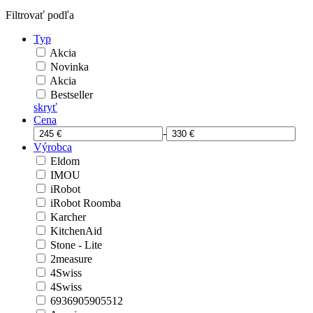
Filtrovať podľa
Typ
Akcia
Novinka
Akcia
Bestseller
skryť
Cena
-
Výrobca
Eldom
IMOU
iRobot
iRobot Roomba
Karcher
KitchenAid
Stone - Lite
2measure
4Swiss
4Swiss
6936905905512