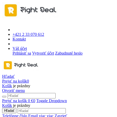
+421 2 33 070 612
Kontakt
Váš účet
Prihlásiť sa
Vytvoriť účet
Zabudnuté heslo
Hľadať
Prejsť na košík
0
Košík
je prázdny
Otvoriť menu
Prejsť na košík
0 €
0
Toggle Dropdown
Košík
je prázdny
Hľadať
Telefónne číslo
Email
viac
viac
Zavrieť