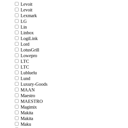
Levoit
Levoit
Lexmark
LG
Lin
Linbox
LogiLink
Lord
LotusGrill
Lowepro
LTC
LTC
Lubluelu
Lund
Luxury-Goods
MAAN
Maestro
MAESTRO
Magimix
Makita
Makita
Maku