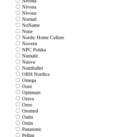
Nivona
Nivona
Nivona
Nomad
NoName
None
Nordic Home Culture
Noveen
NPC Polska
Numatic
Nuova
Nutribullet
OBH Nordica
Omega
Ooni
Optimum
Orava
Orno
Oromed
Outin
Outin
Panasonic
Pellini