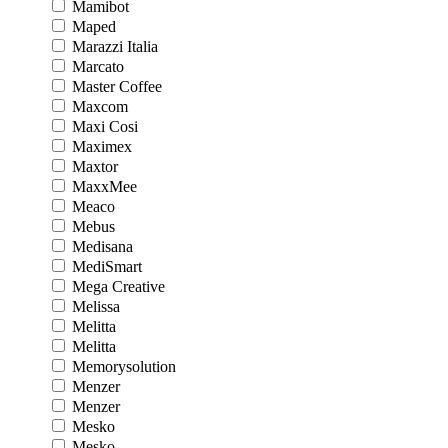
Mamibot
Maped
Marazzi Italia
Marcato
Master Coffee
Maxcom
Maxi Cosi
Maximex
Maxtor
MaxxMee
Meaco
Mebus
Medisana
MediSmart
Mega Creative
Melissa
Melitta
Melitta
Memorysolution
Menzer
Menzer
Mesko
Mesko