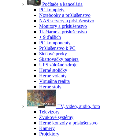
Počítače a kancelária
PC komplety
Notebooky a príslušenstvo
NAS servery a príslušenstvo
Monitory a príslušenstvo
Tlačiarne a príslušenstvo
+ 9 ďalších
PC komponenty
Príslušenstvo k PC
Sieťové prvky
Skartovačky papiera
UPS záložné zdroje
Herné stoličky
Herné volanty
Virtuálna realita
Herné stoly
TV, video, audio, foto
Televízory
Zvukové systémy
Herné konzoly a príslušenstvo
Kamery
Projektory