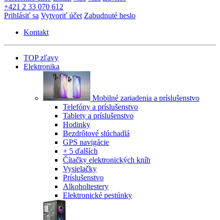
+421 2 33 070 612
Prihlásiť sa
Vytvoriť účet
Zabudnuté heslo
Kontakt
TOP zľavy
Elektronika
Mobilné zariadenia a príslušenstvo
Telefóny a príslušenstvo
Tablety a príslušenstvo
Hodinky
Bezdrôtové slúchadlá
GPS navigácie
+ 5 ďalších
Čítačky elektronických kníh
Vysielačky
Príslušenstvo
Alkoholtestery
Elektronické pestúnky