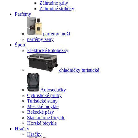
Záhradné grily
Záhradné stoličky
Parfémy
parfemy muži
parfémy ženy
Šport
Elektrické kolobežky
chladničky turistické
Autosedačky
Cyklistické prilby
Turistické stany
Mestské bicykle
Bežecké pásy
Stacionárne bicykle
Horské bicykle
Hračky
Hračky