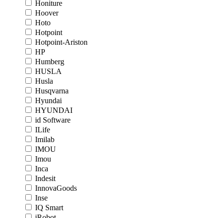
Honiture
Hoover
Hoto
Hotpoint
Hotpoint-Ariston
HP
Humberg
HUSLA
Husla
Husqvarna
Hyundai
HYUNDAI
id Software
ILife
Imilab
IMOU
Imou
Inca
Indesit
InnovaGoods
Inse
IQ Smart
iRobot