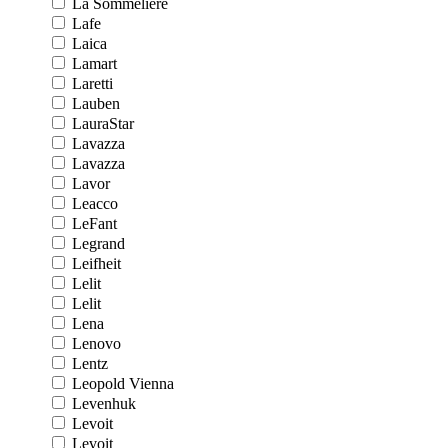
La Sommeliere
Lafe
Laica
Lamart
Laretti
Lauben
LauraStar
Lavazza
Lavazza
Lavor
Leacco
LeFant
Legrand
Leifheit
Lelit
Lelit
Lena
Lenovo
Lentz
Leopold Vienna
Levenhuk
Levoit
Levoit