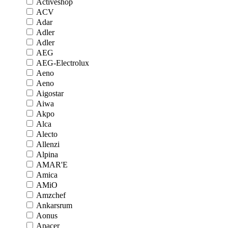
Activeshop
ACV
Adar
Adler
Adler
AEG
AEG-Electrolux
Aeno
Aeno
Aigostar
Aiwa
Akpo
Alca
Alecto
Allenzi
Alpina
AMAR'E
Amica
AMiO
Amzchef
Ankarsrum
Aonus
Apacer