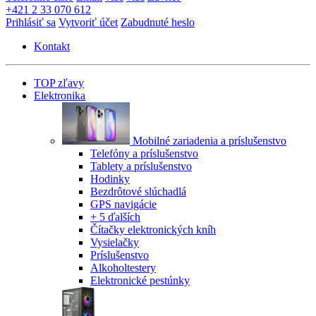
+421 2 33 070 612
Prihlásiť sa
Vytvoriť účet
Zabudnuté heslo
Kontakt
TOP zľavy
Elektronika
Mobilné zariadenia a príslušenstvo
Telefóny a príslušenstvo
Tablety a príslušenstvo
Hodinky
Bezdrôtové slúchadlá
GPS navigácie
+ 5 ďalších
Čítačky elektronických kníh
Vysielačky
Príslušenstvo
Alkoholtestery
Elektronické pestúnky