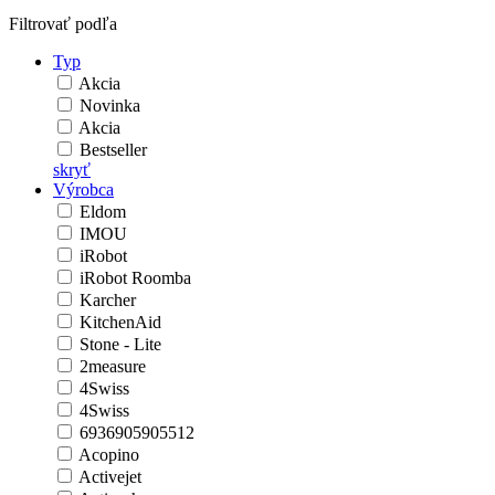
Filtrovať podľa
Typ
Akcia
Novinka
Akcia
Bestseller
skryť
Výrobca
Eldom
IMOU
iRobot
iRobot Roomba
Karcher
KitchenAid
Stone - Lite
2measure
4Swiss
4Swiss
6936905905512
Acopino
Activejet