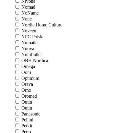
Nivona
Nomad
NoName
None
Nordic Home Culture
Noveen
NPC Polska
Numatic
Nuova
Nutribullet
OBH Nordica
Omega
Ooni
Optimum
Orava
Orno
Oromed
Outin
Outin
Panasonic
Pellini
Petkit
Petra