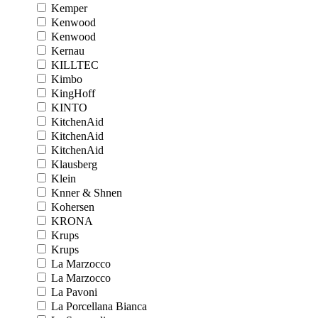
Kemper
Kenwood
Kenwood
Kernau
KILLTEC
Kimbo
KingHoff
KINTO
KitchenAid
KitchenAid
KitchenAid
Klausberg
Klein
Knner & Shnen
Kohersen
KRONA
Krups
Krups
La Marzocco
La Marzocco
La Pavoni
La Porcellana Bianca