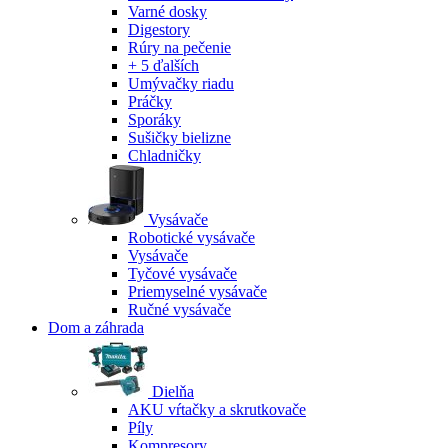
Varné dosky
Digestory
Rúry na pečenie
+ 5 ďalších
Umývačky riadu
Práčky
Sporáky
Sušičky bielizne
Chladničky
Vysávače
Robotické vysávače
Vysávače
Tyčové vysávače
Priemyselné vysávače
Ručné vysávače
Dom a záhrada
Dielňa
AKU vŕtačky a skrutkovače
Píly
Kompresory