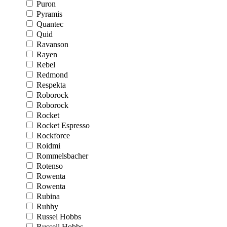
Puron
Pyramis
Quantec
Quid
Ravanson
Rayen
Rebel
Redmond
Respekta
Roborock
Roborock
Rocket
Rocket Espresso
Rockforce
Roidmi
Rommelsbacher
Rotenso
Rowenta
Rowenta
Rubina
Ruhhy
Russel Hobbs
Russell Hobbs