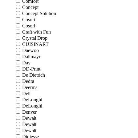
Comfort
Concept
Concept Solution
Cosori
Cosori
Craft with Fun
Crystal Drop
CUISINART
Daewoo
Dallmayr
Day
DD-Print
De Dietrich
Dedra
Deerma
Dell
DeLonghi
DeLonghi
Denver
Dewalt
Dewalt
Dewalt
Didiesse