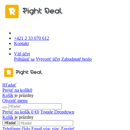
+421 2 33 070 612
Kontakt
Váš účet
Prihlásiť sa
Vytvoriť účet
Zabudnuté heslo
Hľadať
Prejsť na košík
0
Košík
je prázdny
Otvoriť menu
Prejsť na košík
0 €
0
Toggle Dropdown
Košík
je prázdny
Hľadať
Telefónne číslo
Email
viac
viac
Zavrieť