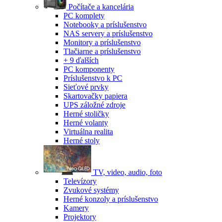
Počítače a kancelária
PC komplety
Notebooky a príslušenstvo
NAS servery a príslušenstvo
Monitory a príslušenstvo
Tlačiarne a príslušenstvo
+ 9 ďalších
PC komponenty
Príslušenstvo k PC
Sieťové prvky
Skartovačky papiera
UPS záložné zdroje
Herné stoličky
Herné volanty
Virtuálna realita
Herné stoly
TV, video, audio, foto
Televízory
Zvukové systémy
Herné konzoly a príslušenstvo
Kamery
Projektory