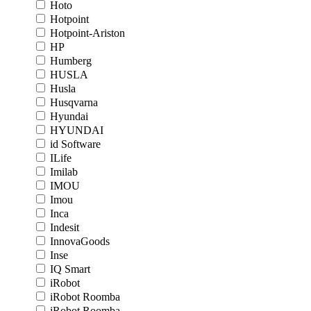
Hoto
Hotpoint
Hotpoint-Ariston
HP
Humberg
HUSLA
Husla
Husqvarna
Hyundai
HYUNDAI
id Software
ILife
Imilab
IMOU
Imou
Inca
Indesit
InnovaGoods
Inse
IQ Smart
iRobot
iRobot Roomba
iRobot Roomba