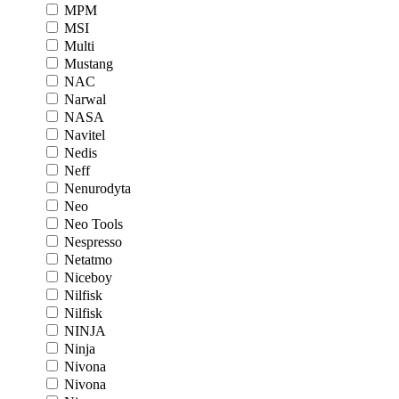
MPM
MSI
Multi
Mustang
NAC
Narwal
NASA
Navitel
Nedis
Neff
Nenurodyta
Neo
Neo Tools
Nespresso
Netatmo
Niceboy
Nilfisk
Nilfisk
NINJA
Ninja
Nivona
Nivona