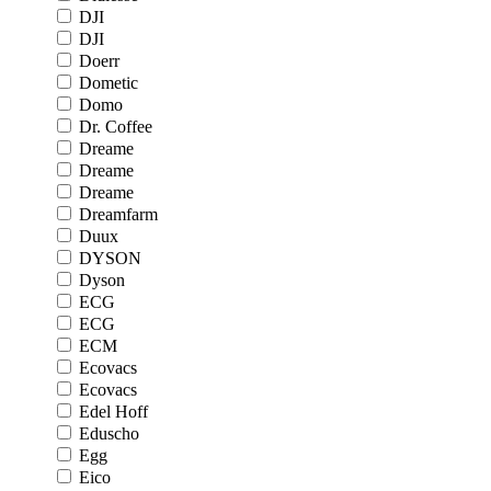
DJI
DJI
Doerr
Dometic
Domo
Dr. Coffee
Dreame
Dreame
Dreame
Dreamfarm
Duux
DYSON
Dyson
ECG
ECG
ECM
Ecovacs
Ecovacs
Edel Hoff
Eduscho
Egg
Eico