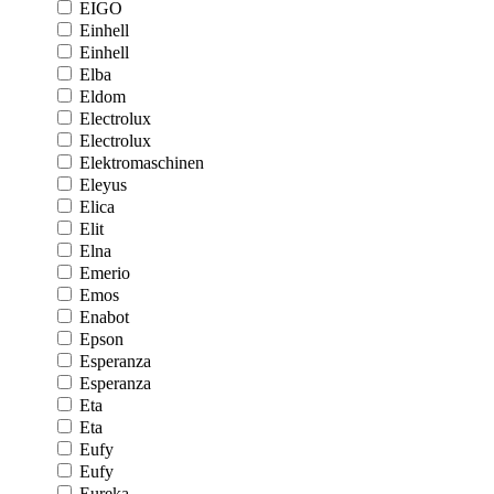
EIGO
Einhell
Einhell
Elba
Eldom
Electrolux
Electrolux
Elektromaschinen
Eleyus
Elica
Elit
Elna
Emerio
Emos
Enabot
Epson
Esperanza
Esperanza
Eta
Eta
Eufy
Eufy
Eureka