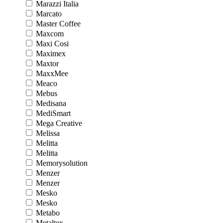
Marazzi Italia
Marcato
Master Coffee
Maxcom
Maxi Cosi
Maximex
Maxtor
MaxxMee
Meaco
Mebus
Medisana
MediSmart
Mega Creative
Melissa
Melitta
Melitta
Memorysolution
Menzer
Menzer
Mesko
Mesko
Metabo
Metaltex