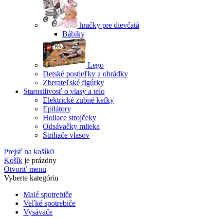
hračky pre dievčatá
Bábiky
Lego
Detské postieľky a ohrádky
Zberateľské figúrky
Starostlivosť o vlasy a telo
Elektrické zubné kefky
Epilátory
Holiace strojčeky
Odsávačky mlieka
Strihače vlasov
Prejsť na košík
0
Košík
je prázdny
Otvoriť menu
Vyberte kategóriu
Malé spotrebiče
Veľké spotrebiče
Vysávače