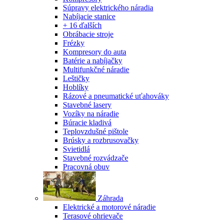
Súpravy elektrického náradia
Nabíjacie stanice
+ 16 ďalších
Obrábacie stroje
Frézky
Kompresory do auta
Batérie a nabíjačky
Multifunkčné náradie
Leštičky
Hoblíky
Rázové a pneumatické uťahováky
Stavebné lasery
Vozíky na náradie
Búracie kladivá
Teplovzdušné pištole
Brúsky a rozbrusovačky
Svietidlá
Stavebné rozvádzače
Pracovná obuv
Záhrada
Elektrické a motorové náradie
Terasové ohrievače