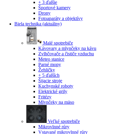
+ 3 ďalšie
Športové kamery
Drony
Fotoaparáty a objektívy
Biela technika
(aktuálny)
Malé spotrebiče
Kávovary a mlynčeky na kávu
Zvlhčovače a čističe vzduchu
Meteo stanice
Parné mopy
Žehličky
+ 5 ďalších
Šijacie stroje
Kuchynské roboty
Elektrické grily
Fritézy
Mlynčeky na mäso
Veľké spotrebiče
Mikrovlnné rúry
Vstavané mikrovlnné rúry