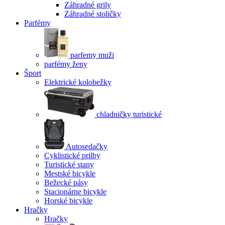
Záhradné grily
Záhradné stoličky
Parfémy
parfemy muži
parfémy ženy
Šport
Elektrické kolobežky
chladničky turistické
Autosedačky
Cyklistické prilby
Turistické stany
Mestské bicykle
Bežecké pásy
Stacionárne bicykle
Horské bicykle
Hračky
Hračky