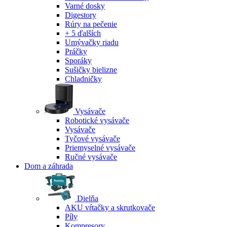
Varné dosky
Digestory
Rúry na pečenie
+ 5 ďalších
Umývačky riadu
Práčky
Sporáky
Sušičky bielizne
Chladničky
Vysávače
Robotické vysávače
Vysávače
Tyčové vysávače
Priemyselné vysávače
Ručné vysávače
Dom a záhrada
Dielňa
AKU vŕtačky a skrutkovače
Píly
Kompresory