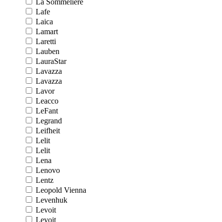
La Sommeliere
Lafe
Laica
Lamart
Laretti
Lauben
LauraStar
Lavazza
Lavazza
Lavor
Leacco
LeFant
Legrand
Leifheit
Lelit
Lelit
Lena
Lenovo
Lentz
Leopold Vienna
Levenhuk
Levoit
Levoit