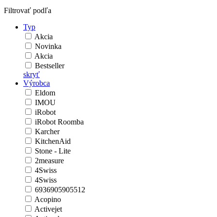
Filtrovať podľa
Typ
Akcia
Novinka
Akcia
Bestseller
skryť
Výrobca
Eldom
IMOU
iRobot
iRobot Roomba
Karcher
KitchenAid
Stone - Lite
2measure
4Swiss
4Swiss
6936905905512
Acopino
Activejet