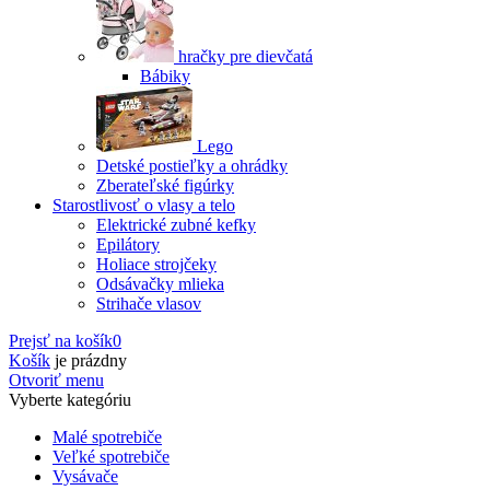
hračky pre dievčatá
Bábiky
Lego
Detské postieľky a ohrádky
Zberateľské figúrky
Starostlivosť o vlasy a telo
Elektrické zubné kefky
Epilátory
Holiace strojčeky
Odsávačky mlieka
Strihače vlasov
Prejsť na košík
0
Košík
je prázdny
Otvoriť menu
Vyberte kategóriu
Malé spotrebiče
Veľké spotrebiče
Vysávače