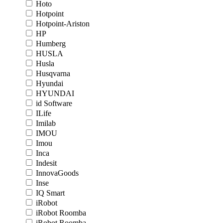
Hoto
Hotpoint
Hotpoint-Ariston
HP
Humberg
HUSLA
Husla
Husqvarna
Hyundai
HYUNDAI
id Software
ILife
Imilab
IMOU
Imou
Inca
Indesit
InnovaGoods
Inse
IQ Smart
iRobot
iRobot Roomba
iRobot Roomba