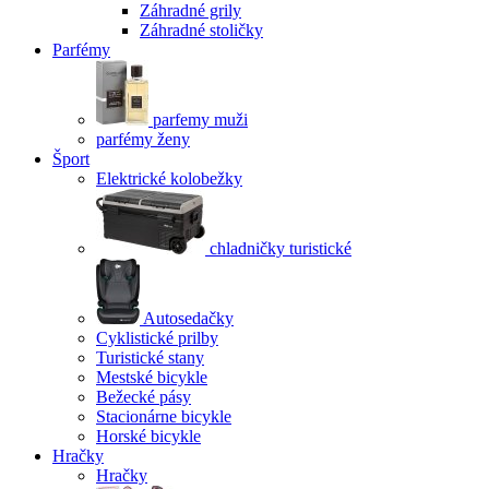
Záhradné grily
Záhradné stoličky
Parfémy
parfemy muži
parfémy ženy
Šport
Elektrické kolobežky
chladničky turistické
Autosedačky
Cyklistické prilby
Turistické stany
Mestské bicykle
Bežecké pásy
Stacionárne bicykle
Horské bicykle
Hračky
Hračky