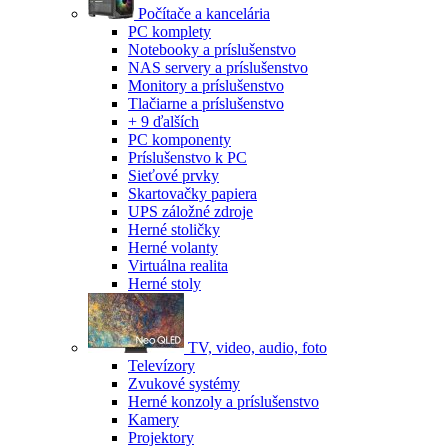
Počítače a kancelária
PC komplety
Notebooky a príslušenstvo
NAS servery a príslušenstvo
Monitory a príslušenstvo
Tlačiarne a príslušenstvo
+ 9 ďalších
PC komponenty
Príslušenstvo k PC
Sieťové prvky
Skartovačky papiera
UPS záložné zdroje
Herné stoličky
Herné volanty
Virtuálna realita
Herné stoly
TV, video, audio, foto
Televízory
Zvukové systémy
Herné konzoly a príslušenstvo
Kamery
Projektory