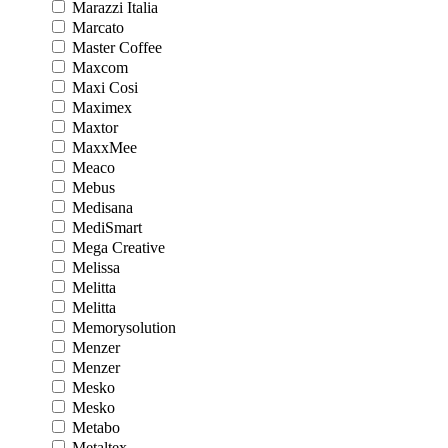
Marazzi Italia
Marcato
Master Coffee
Maxcom
Maxi Cosi
Maximex
Maxtor
MaxxMee
Meaco
Mebus
Medisana
MediSmart
Mega Creative
Melissa
Melitta
Melitta
Memorysolution
Menzer
Menzer
Mesko
Mesko
Metabo
Metaltex