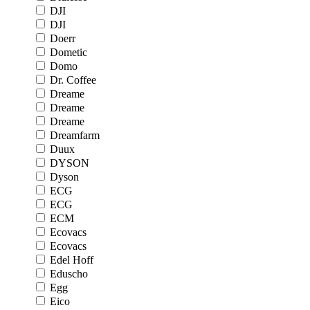
DJI
DJI
Doerr
Dometic
Domo
Dr. Coffee
Dreame
Dreame
Dreame
Dreamfarm
Duux
DYSON
Dyson
ECG
ECG
ECM
Ecovacs
Ecovacs
Edel Hoff
Eduscho
Egg
Eico