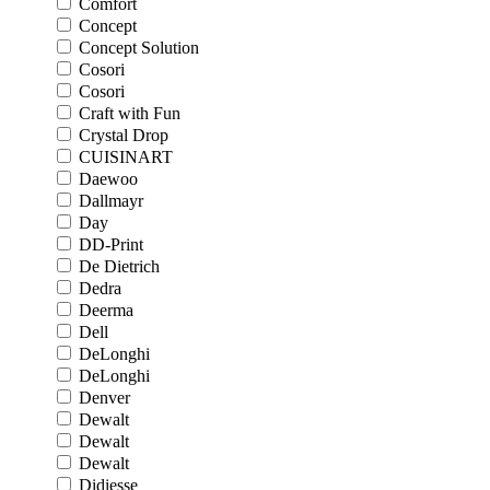
Comfort
Concept
Concept Solution
Cosori
Cosori
Craft with Fun
Crystal Drop
CUISINART
Daewoo
Dallmayr
Day
DD-Print
De Dietrich
Dedra
Deerma
Dell
DeLonghi
DeLonghi
Denver
Dewalt
Dewalt
Dewalt
Didiesse