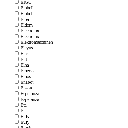
EIGO
Einhell
Einhell
Elba
Eldom
Electrolux
Electrolux
Elektromaschinen
Eleyus
Elica
Elit
Elna
Emerio
Emos
Enabot
Epson
Esperanza
Esperanza
Eta
Eta
Eufy
Eufy
Eureka