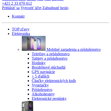
+421 2 33 070 612
Prihlásiť sa
Vytvoriť účet
Zabudnuté heslo
Kontakt
TOP zľavy
Elektronika
Mobilné zariadenia a príslušenstvo
Telefóny a príslušenstvo
Tablety a príslušenstvo
Hodinky
Bezdrôtové slúchadlá
GPS navigácie
+ 5 ďalších
Čítačky elektronických kníh
Vysielačky
Príslušenstvo
Alkoholtestery
Elektronické pestúnky