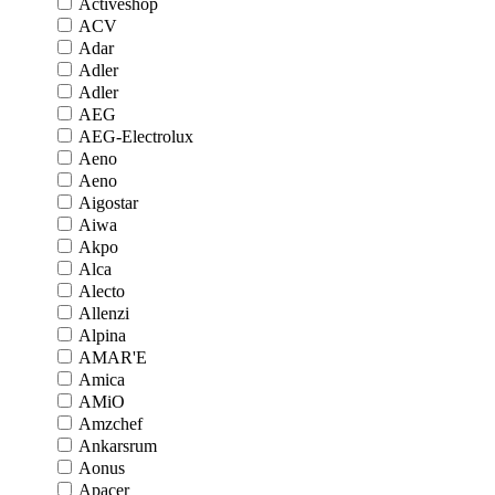
Activeshop
ACV
Adar
Adler
Adler
AEG
AEG-Electrolux
Aeno
Aeno
Aigostar
Aiwa
Akpo
Alca
Alecto
Allenzi
Alpina
AMAR'E
Amica
AMiO
Amzchef
Ankarsrum
Aonus
Apacer