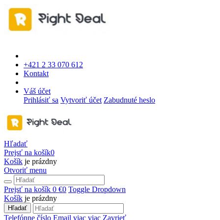
+421 2 33 070 612
Kontakt
Váš účet
Prihlásiť sa
Vytvoriť účet
Zabudnuté heslo
Hľadať
Prejsť na košík
0
Košík
je prázdny
Otvoriť menu
Prejsť na košík
0 €
0
Toggle Dropdown
Košík
je prázdny
Hľadať
Telefónne číslo
Email
viac
viac
Zavrieť