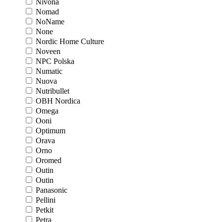
Nivona
Nomad
NoName
None
Nordic Home Culture
Noveen
NPC Polska
Numatic
Nuova
Nutribullet
OBH Nordica
Omega
Ooni
Optimum
Orava
Orno
Oromed
Outin
Outin
Panasonic
Pellini
Petkit
Petra