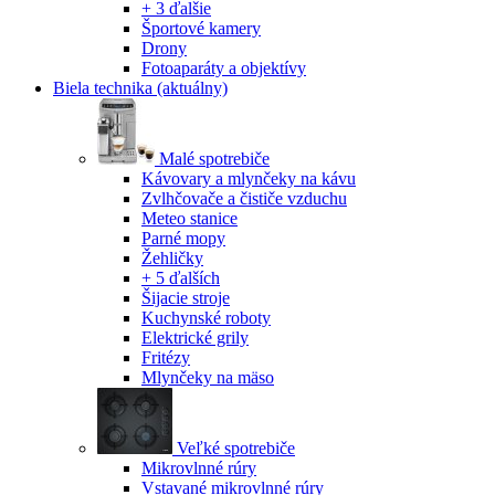
+ 3 ďalšie
Športové kamery
Drony
Fotoaparáty a objektívy
Biela technika
(aktuálny)
Malé spotrebiče
Kávovary a mlynčeky na kávu
Zvlhčovače a čističe vzduchu
Meteo stanice
Parné mopy
Žehličky
+ 5 ďalších
Šijacie stroje
Kuchynské roboty
Elektrické grily
Fritézy
Mlynčeky na mäso
Veľké spotrebiče
Mikrovlnné rúry
Vstavané mikrovlnné rúry