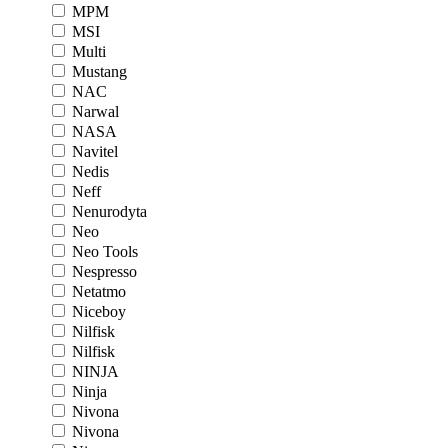
MPM
MSI
Multi
Mustang
NAC
Narwal
NASA
Navitel
Nedis
Neff
Nenurodyta
Neo
Neo Tools
Nespresso
Netatmo
Niceboy
Nilfisk
Nilfisk
NINJA
Ninja
Nivona
Nivona