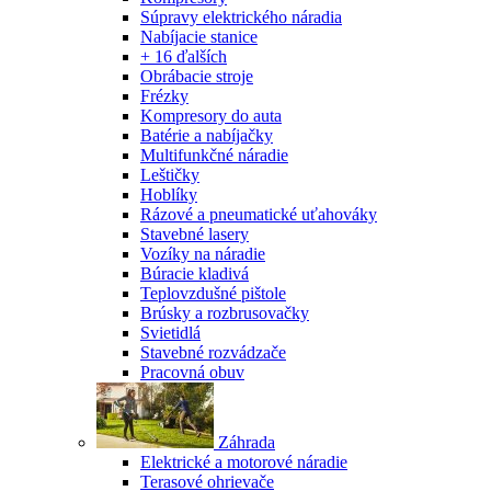
Súpravy elektrického náradia
Nabíjacie stanice
+ 16 ďalších
Obrábacie stroje
Frézky
Kompresory do auta
Batérie a nabíjačky
Multifunkčné náradie
Leštičky
Hoblíky
Rázové a pneumatické uťahováky
Stavebné lasery
Vozíky na náradie
Búracie kladivá
Teplovzdušné pištole
Brúsky a rozbrusovačky
Svietidlá
Stavebné rozvádzače
Pracovná obuv
Záhrada
Elektrické a motorové náradie
Terasové ohrievače