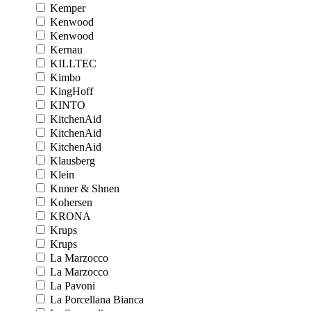
Kemper
Kenwood
Kenwood
Kernau
KILLTEC
Kimbo
KingHoff
KINTO
KitchenAid
KitchenAid
KitchenAid
Klausberg
Klein
Knner & Shnen
Kohersen
KRONA
Krups
Krups
La Marzocco
La Marzocco
La Pavoni
La Porcellana Bianca