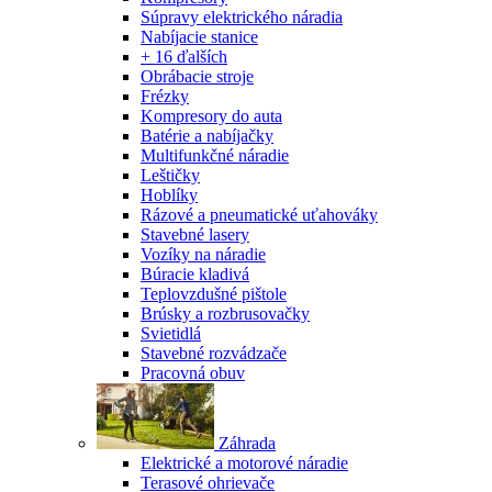
Súpravy elektrického náradia
Nabíjacie stanice
+ 16 ďalších
Obrábacie stroje
Frézky
Kompresory do auta
Batérie a nabíjačky
Multifunkčné náradie
Leštičky
Hoblíky
Rázové a pneumatické uťahováky
Stavebné lasery
Vozíky na náradie
Búracie kladivá
Teplovzdušné pištole
Brúsky a rozbrusovačky
Svietidlá
Stavebné rozvádzače
Pracovná obuv
Záhrada
Elektrické a motorové náradie
Terasové ohrievače