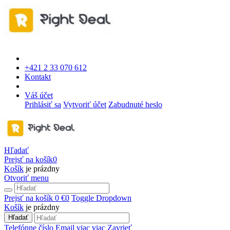
+421 2 33 070 612
Kontakt
Váš účet
Prihlásiť sa
Vytvoriť účet
Zabudnuté heslo
Hľadať
Prejsť na košík
0
Košík
je prázdny
Otvoriť menu
Prejsť na košík
0 €
0
Toggle Dropdown
Košík
je prázdny
Hľadať
Telefónne číslo
Email
viac
viac
Zavrieť