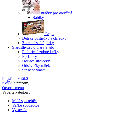
hračky pre dievčatá
Bábiky
Lego
Detské postieľky a ohrádky
Zberateľské figúrky
Starostlivosť o vlasy a telo
Elektrické zubné kefky
Epilátory
Holiace strojčeky
Odsávačky mlieka
Strihače vlasov
Prejsť na košík
0
Košík
je prázdny
Otvoriť menu
Vyberte kategóriu
Malé spotrebiče
Veľké spotrebiče
Vysávače