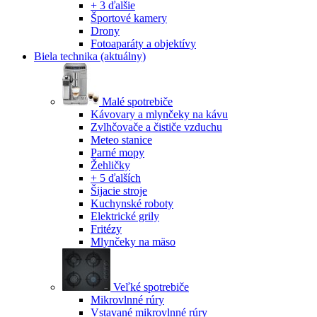
+ 3 ďalšie
Športové kamery
Drony
Fotoaparáty a objektívy
Biela technika
(aktuálny)
Malé spotrebiče
Kávovary a mlynčeky na kávu
Zvlhčovače a čističe vzduchu
Meteo stanice
Parné mopy
Žehličky
+ 5 ďalších
Šijacie stroje
Kuchynské roboty
Elektrické grily
Fritézy
Mlynčeky na mäso
Veľké spotrebiče
Mikrovlnné rúry
Vstavané mikrovlnné rúry