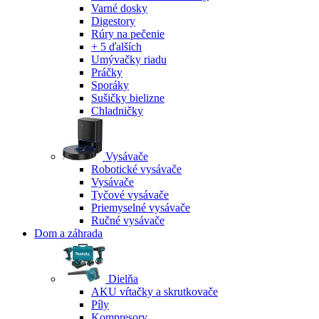
Varné dosky
Digestory
Rúry na pečenie
+ 5 ďalších
Umývačky riadu
Práčky
Sporáky
Sušičky bielizne
Chladničky
Vysávače
Robotické vysávače
Vysávače
Tyčové vysávače
Priemyselné vysávače
Ručné vysávače
Dom a záhrada
Dielňa
AKU vŕtačky a skrutkovače
Píly
Kompresory