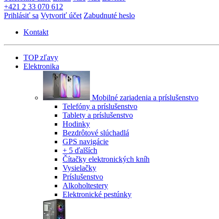
+421 2 33 070 612
Prihlásiť sa
Vytvoriť účet
Zabudnuté heslo
Kontakt
TOP zľavy
Elektronika
Mobilné zariadenia a príslušenstvo
Telefóny a príslušenstvo
Tablety a príslušenstvo
Hodinky
Bezdrôtové slúchadlá
GPS navigácie
+ 5 ďalších
Čítačky elektronických kníh
Vysielačky
Príslušenstvo
Alkoholtestery
Elektronické pestúnky