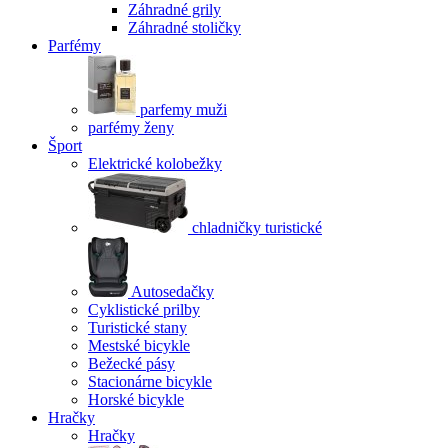
Záhradné grily
Záhradné stoličky
Parfémy
parfemy muži
parfémy ženy
Šport
Elektrické kolobežky
chladničky turistické
Autosedačky
Cyklistické prilby
Turistické stany
Mestské bicykle
Bežecké pásy
Stacionárne bicykle
Horské bicykle
Hračky
Hračky