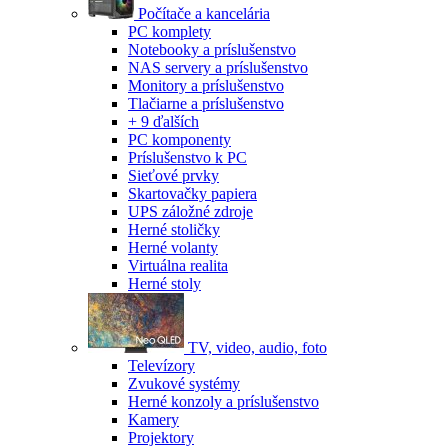
Počítače a kancelária
PC komplety
Notebooky a príslušenstvo
NAS servery a príslušenstvo
Monitory a príslušenstvo
Tlačiarne a príslušenstvo
+ 9 ďalších
PC komponenty
Príslušenstvo k PC
Sieťové prvky
Skartovačky papiera
UPS záložné zdroje
Herné stoličky
Herné volanty
Virtuálna realita
Herné stoly
TV, video, audio, foto
Televízory
Zvukové systémy
Herné konzoly a príslušenstvo
Kamery
Projektory