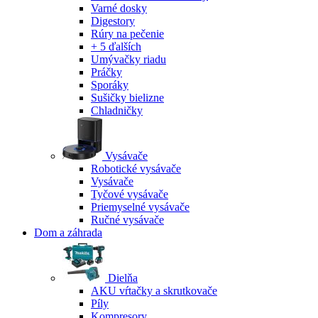
Varné dosky
Digestory
Rúry na pečenie
+ 5 ďalších
Umývačky riadu
Práčky
Sporáky
Sušičky bielizne
Chladničky
Vysávače
Robotické vysávače
Vysávače
Tyčové vysávače
Priemyselné vysávače
Ručné vysávače
Dom a záhrada
Dielňa
AKU vŕtačky a skrutkovače
Píly
Kompresory