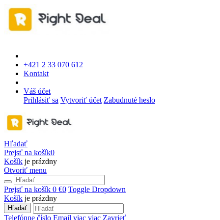
+421 2 33 070 612
Kontakt
Váš účet
Prihlásiť sa
Vytvoriť účet
Zabudnuté heslo
Hľadať
Prejsť na košík
0
Košík
je prázdny
Otvoriť menu
Prejsť na košík
0 €
0
Toggle Dropdown
Košík
je prázdny
Hľadať
Telefónne číslo
Email
viac
viac
Zavrieť