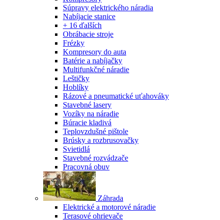
Súpravy elektrického náradia
Nabíjacie stanice
+ 16 ďalších
Obrábacie stroje
Frézky
Kompresory do auta
Batérie a nabíjačky
Multifunkčné náradie
Leštičky
Hoblíky
Rázové a pneumatické uťahováky
Stavebné lasery
Vozíky na náradie
Búracie kladivá
Teplovzdušné pištole
Brúsky a rozbrusovačky
Svietidlá
Stavebné rozvádzače
Pracovná obuv
Záhrada
Elektrické a motorové náradie
Terasové ohrievače