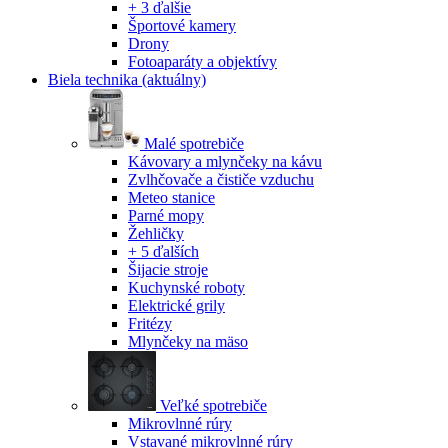
+ 3 ďalšie
Športové kamery
Drony
Fotoaparáty a objektívy
Biela technika
(aktuálny)
Malé spotrebiče
Kávovary a mlynčeky na kávu
Zvlhčovače a čističe vzduchu
Meteo stanice
Parné mopy
Žehličky
+ 5 ďalších
Šijacie stroje
Kuchynské roboty
Elektrické grily
Fritézy
Mlynčeky na mäso
Veľké spotrebiče
Mikrovlnné rúry
Vstavané mikrovlnné rúry