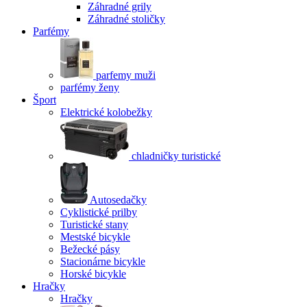
Záhradné grily
Záhradné stoličky
Parfémy
parfemy muži
parfémy ženy
Šport
Elektrické kolobežky
chladničky turistické
Autosedačky
Cyklistické prilby
Turistické stany
Mestské bicykle
Bežecké pásy
Stacionárne bicykle
Horské bicykle
Hračky
Hračky