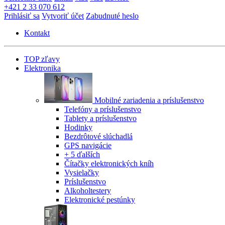
+421 2 33 070 612
Prihlásiť sa
Vytvoriť účet
Zabudnuté heslo
Kontakt
TOP zľavy
Elektronika
Mobilné zariadenia a príslušenstvo
Telefóny a príslušenstvo
Tablety a príslušenstvo
Hodinky
Bezdrôtové slúchadlá
GPS navigácie
+ 5 ďalších
Čítačky elektronických kníh
Vysielačky
Príslušenstvo
Alkoholtestery
Elektronické pestúnky