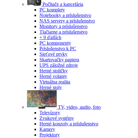
Počítače a kancelária
PC komplety
Notebooky a príslušenstvo
NAS servery a príslušenstvo
Monitory a príslušenstvo
Tlačiarne a príslušenstvo
+ 9 ďalších
PC komponenty
Príslušenstvo k PC
Sieťové prvky
Skartovačky papiera
UPS záložné zdroje
Herné stoličky
Herné volanty
Virtuálna realita
Herné stoly
TV, video, audio, foto
Televízory
Zvukové systémy
Herné konzoly a príslušenstvo
Kamery
Projektory