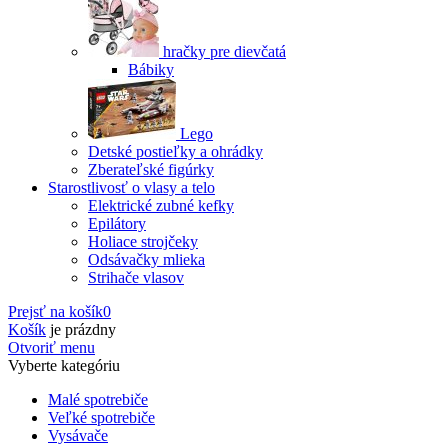
hračky pre dievčatá
Bábiky
Lego
Detské postieľky a ohrádky
Zberateľské figúrky
Starostlivosť o vlasy a telo
Elektrické zubné kefky
Epilátory
Holiace strojčeky
Odsávačky mlieka
Strihače vlasov
Prejsť na košík
0
Košík
je prázdny
Otvoriť menu
Vyberte kategóriu
Malé spotrebiče
Veľké spotrebiče
Vysávače