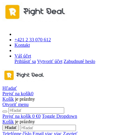
+421 2 33 070 612
Kontakt
Váš účet
Prihlásiť sa
Vytvoriť účet
Zabudnuté heslo
Hľadať
Prejsť na košík
0
Košík
je prázdny
Otvoriť menu
Prejsť na košík
0 €
0
Toggle Dropdown
Košík
je prázdny
Hľadať
Telefónne číslo
Email
viac
viac
Zavrieť