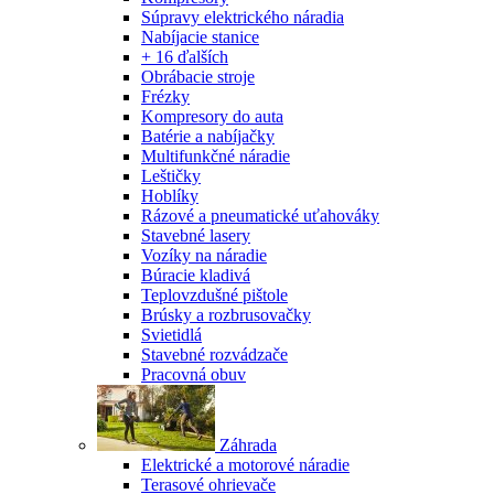
Súpravy elektrického náradia
Nabíjacie stanice
+ 16 ďalších
Obrábacie stroje
Frézky
Kompresory do auta
Batérie a nabíjačky
Multifunkčné náradie
Leštičky
Hoblíky
Rázové a pneumatické uťahováky
Stavebné lasery
Vozíky na náradie
Búracie kladivá
Teplovzdušné pištole
Brúsky a rozbrusovačky
Svietidlá
Stavebné rozvádzače
Pracovná obuv
Záhrada
Elektrické a motorové náradie
Terasové ohrievače