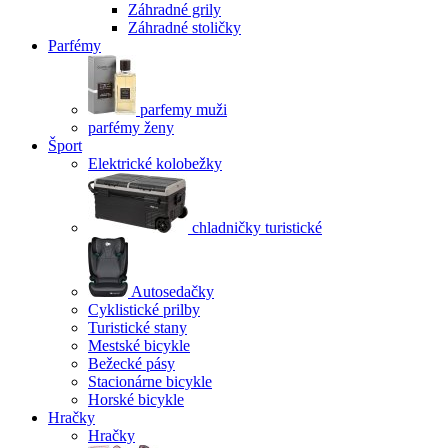
Záhradné grily
Záhradné stoličky
Parfémy
parfemy muži
parfémy ženy
Šport
Elektrické kolobežky
chladničky turistické
Autosedačky
Cyklistické prilby
Turistické stany
Mestské bicykle
Bežecké pásy
Stacionárne bicykle
Horské bicykle
Hračky
Hračky