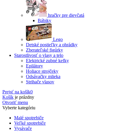
hračky pre dievčatá
Bábiky
Lego
Detské postieľky a ohrádky
Zberateľské figúrky
Starostlivosť o vlasy a telo
Elektrické zubné kefky
Epilátory
Holiace strojčeky
Odsávačky mlieka
Strihače vlasov
Prejsť na košík
0
Košík
je prázdny
Otvoriť menu
Vyberte kategóriu
Malé spotrebiče
Veľké spotrebiče
Vysávače