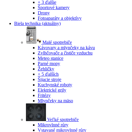
+ 3 ďalšie
Športové kamery
Drony
Fotoaparáty a objektívy
Biela technika
(aktuálny)
Malé spotrebiče
Kávovary a mlynčeky na kávu
Zvlhčovače a čističe vzduchu
Meteo stanice
Parné mopy
Žehličky
+ 5 ďalších
Šijacie stroje
Kuchynské roboty
Elektrické grily
Fritézy
Mlynčeky na mäso
Veľké spotrebiče
Mikrovlnné rúry
Vstavané mikrovlnné rúry