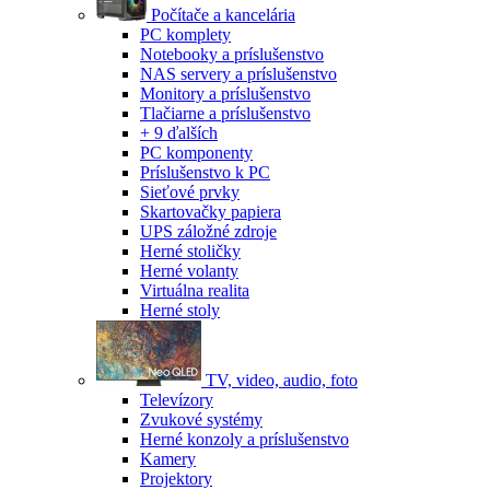
Počítače a kancelária
PC komplety
Notebooky a príslušenstvo
NAS servery a príslušenstvo
Monitory a príslušenstvo
Tlačiarne a príslušenstvo
+ 9 ďalších
PC komponenty
Príslušenstvo k PC
Sieťové prvky
Skartovačky papiera
UPS záložné zdroje
Herné stoličky
Herné volanty
Virtuálna realita
Herné stoly
TV, video, audio, foto
Televízory
Zvukové systémy
Herné konzoly a príslušenstvo
Kamery
Projektory