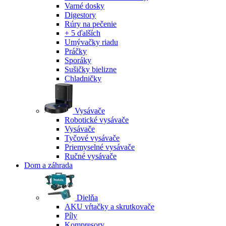
Varné dosky
Digestory
Rúry na pečenie
+ 5 ďalších
Umývačky riadu
Práčky
Sporáky
Sušičky bielizne
Chladničky
Vysávače
Robotické vysávače
Vysávače
Tyčové vysávače
Priemyselné vysávače
Ručné vysávače
Dom a záhrada
Dielňa
AKU vŕtačky a skrutkovače
Píly
Kompresory