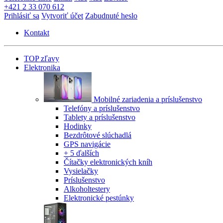
+421 2 33 070 612
Prihlásiť sa
Vytvoriť účet
Zabudnuté heslo
Kontakt
TOP zľavy
Elektronika
Mobilné zariadenia a príslušenstvo
Telefóny a príslušenstvo
Tablety a príslušenstvo
Hodinky
Bezdrôtové slúchadlá
GPS navigácie
+ 5 ďalších
Čítačky elektronických kníh
Vysielačky
Príslušenstvo
Alkoholtestery
Elektronické pestúnky