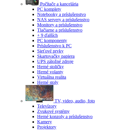
Počítače a kancelária
PC komplety
Notebooky a príslušenstvo
NAS servery a príslušenstvo
Monitory a príslušenstvo
Tlačiarne a príslušenstvo
+ 9 ďalších
PC komponenty
Príslušenstvo k PC
Sieťové prvky
Skartovačky papiera
UPS záložné zdroje
Herné stoličky
Herné volanty
Virtuálna realita
Herné stoly
TV, video, audio, foto
Televízory
Zvukové systémy
Herné konzoly a príslušenstvo
Kamery
Projektory