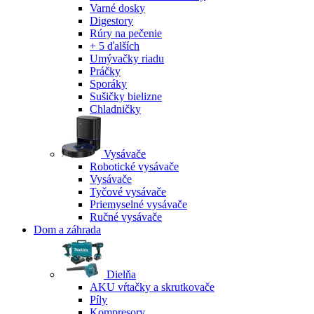
Varné dosky
Digestory
Rúry na pečenie
+ 5 ďalších
Umývačky riadu
Práčky
Sporáky
Sušičky bielizne
Chladničky
Vysávače
Robotické vysávače
Vysávače
Tyčové vysávače
Priemyselné vysávače
Ručné vysávače
Dom a záhrada
Dielňa
AKU vŕtačky a skrutkovače
Píly
Kompresory