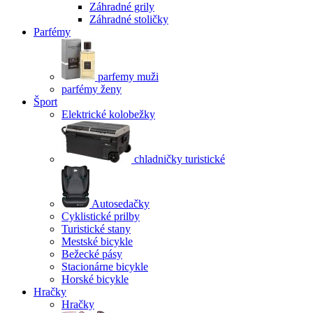
Záhradné grily
Záhradné stoličky
Parfémy
parfemy muži
parfémy ženy
Šport
Elektrické kolobežky
chladničky turistické
Autosedačky
Cyklistické prilby
Turistické stany
Mestské bicykle
Bežecké pásy
Stacionárne bicykle
Horské bicykle
Hračky
Hračky