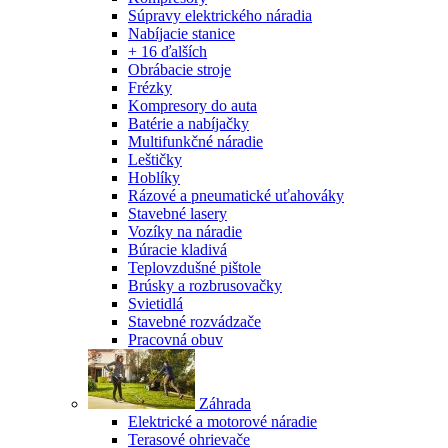
Súpravy elektrického náradia
Nabíjacie stanice
+ 16 ďalších
Obrábacie stroje
Frézky
Kompresory do auta
Batérie a nabíjačky
Multifunkčné náradie
Leštičky
Hoblíky
Rázové a pneumatické uťahováky
Stavebné lasery
Vozíky na náradie
Búracie kladivá
Teplovzdušné pištole
Brúsky a rozbrusovačky
Svietidlá
Stavebné rozvádzače
Pracovná obuv
Záhrada
Elektrické a motorové náradie
Terasové ohrievače