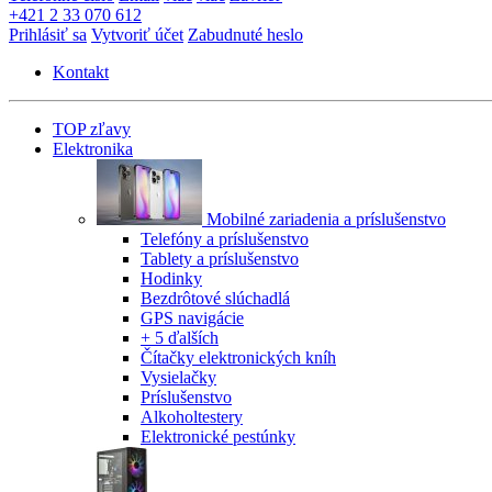
+421 2 33 070 612
Prihlásiť sa
Vytvoriť účet
Zabudnuté heslo
Kontakt
TOP zľavy
Elektronika
Mobilné zariadenia a príslušenstvo
Telefóny a príslušenstvo
Tablety a príslušenstvo
Hodinky
Bezdrôtové slúchadlá
GPS navigácie
+ 5 ďalších
Čítačky elektronických kníh
Vysielačky
Príslušenstvo
Alkoholtestery
Elektronické pestúnky