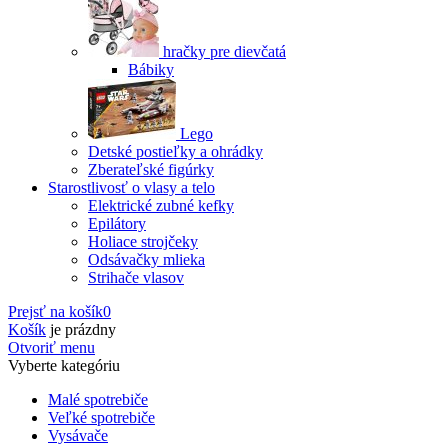
hračky pre dievčatá
Bábiky
Lego
Detské postieľky a ohrádky
Zberateľské figúrky
Starostlivosť o vlasy a telo
Elektrické zubné kefky
Epilátory
Holiace strojčeky
Odsávačky mlieka
Strihače vlasov
Prejsť na košík
0
Košík
je prázdny
Otvoriť menu
Vyberte kategóriu
Malé spotrebiče
Veľké spotrebiče
Vysávače