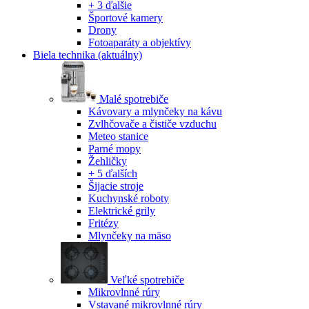
+ 3 ďalšie
Športové kamery
Drony
Fotoaparáty a objektívy
Biela technika
(aktuálny)
Malé spotrebiče
Kávovary a mlynčeky na kávu
Zvlhčovače a čističe vzduchu
Meteo stanice
Parné mopy
Žehličky
+ 5 ďalších
Šijacie stroje
Kuchynské roboty
Elektrické grily
Fritézy
Mlynčeky na mäso
Veľké spotrebiče
Mikrovlnné rúry
Vstavané mikrovlnné rúry