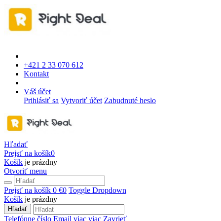
+421 2 33 070 612
Kontakt
Váš účet
Prihlásiť sa
Vytvoriť účet
Zabudnuté heslo
Hľadať
Prejsť na košík
0
Košík
je prázdny
Otvoriť menu
Prejsť na košík
0 €
0
Toggle Dropdown
Košík
je prázdny
Hľadať
Telefónne číslo
Email
viac
viac
Zavrieť