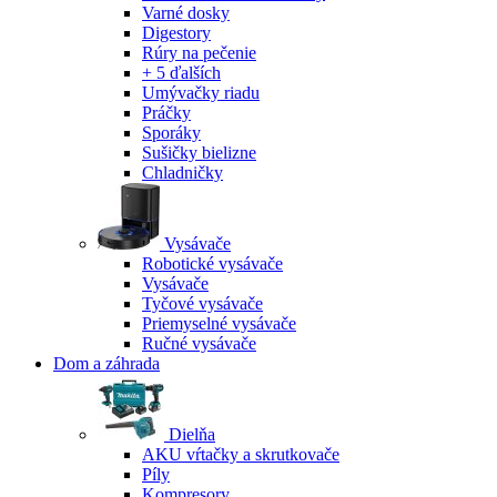
Varné dosky
Digestory
Rúry na pečenie
+ 5 ďalších
Umývačky riadu
Práčky
Sporáky
Sušičky bielizne
Chladničky
Vysávače
Robotické vysávače
Vysávače
Tyčové vysávače
Priemyselné vysávače
Ručné vysávače
Dom a záhrada
Dielňa
AKU vŕtačky a skrutkovače
Píly
Kompresory