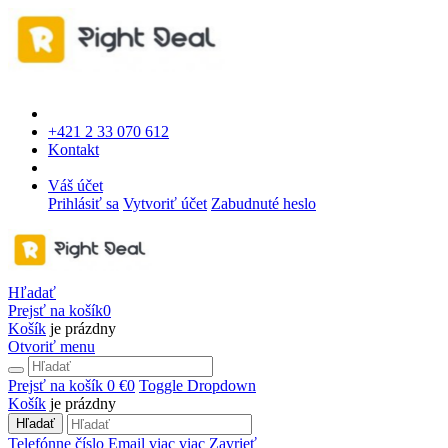
+421 2 33 070 612
Kontakt
Váš účet
Prihlásiť sa
Vytvoriť účet
Zabudnuté heslo
Hľadať
Prejsť na košík
0
Košík
je prázdny
Otvoriť menu
Prejsť na košík
0 €
0
Toggle Dropdown
Košík
je prázdny
Hľadať
Telefónne číslo
Email
viac
viac
Zavrieť