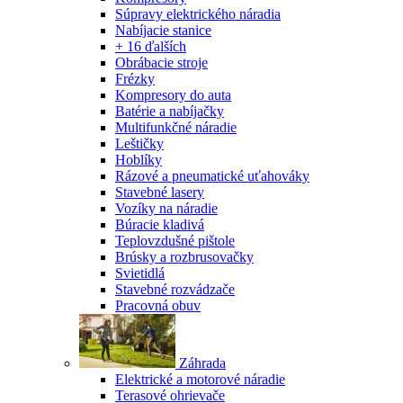
Súpravy elektrického náradia
Nabíjacie stanice
+ 16 ďalších
Obrábacie stroje
Frézky
Kompresory do auta
Batérie a nabíjačky
Multifunkčné náradie
Leštičky
Hoblíky
Rázové a pneumatické uťahováky
Stavebné lasery
Vozíky na náradie
Búracie kladivá
Teplovzdušné pištole
Brúsky a rozbrusovačky
Svietidlá
Stavebné rozvádzače
Pracovná obuv
Záhrada
Elektrické a motorové náradie
Terasové ohrievače