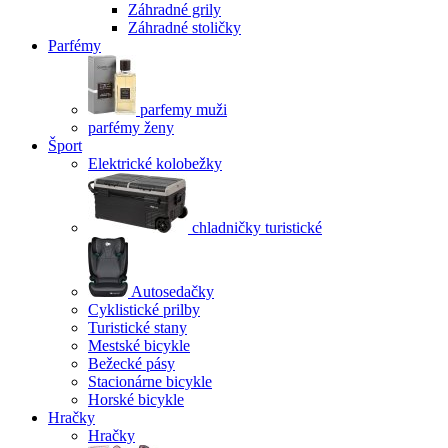
Záhradné grily
Záhradné stoličky
Parfémy
parfemy muži
parfémy ženy
Šport
Elektrické kolobežky
chladničky turistické
Autosedačky
Cyklistické prilby
Turistické stany
Mestské bicykle
Bežecké pásy
Stacionárne bicykle
Horské bicykle
Hračky
Hračky