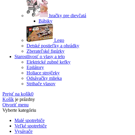
hračky pre dievčatá
Bábiky
Lego
Detské postieľky a ohrádky
Zberateľské figúrky
Starostlivosť o vlasy a telo
Elektrické zubné kefky
Epilátory
Holiace strojčeky
Odsávačky mlieka
Strihače vlasov
Prejsť na košík
0
Košík
je prázdny
Otvoriť menu
Vyberte kategóriu
Malé spotrebiče
Veľké spotrebiče
Vysávače