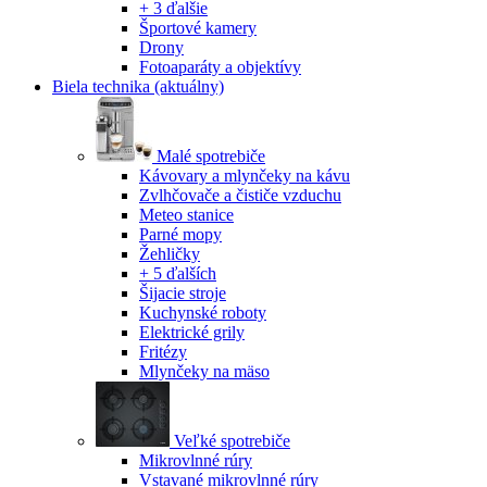
+ 3 ďalšie
Športové kamery
Drony
Fotoaparáty a objektívy
Biela technika
(aktuálny)
Malé spotrebiče
Kávovary a mlynčeky na kávu
Zvlhčovače a čističe vzduchu
Meteo stanice
Parné mopy
Žehličky
+ 5 ďalších
Šijacie stroje
Kuchynské roboty
Elektrické grily
Fritézy
Mlynčeky na mäso
Veľké spotrebiče
Mikrovlnné rúry
Vstavané mikrovlnné rúry