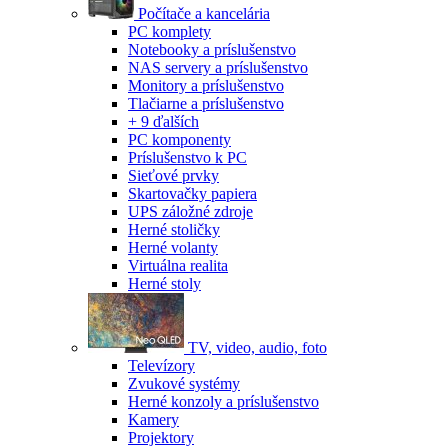
Počítače a kancelária
PC komplety
Notebooky a príslušenstvo
NAS servery a príslušenstvo
Monitory a príslušenstvo
Tlačiarne a príslušenstvo
+ 9 ďalších
PC komponenty
Príslušenstvo k PC
Sieťové prvky
Skartovačky papiera
UPS záložné zdroje
Herné stoličky
Herné volanty
Virtuálna realita
Herné stoly
TV, video, audio, foto
Televízory
Zvukové systémy
Herné konzoly a príslušenstvo
Kamery
Projektory