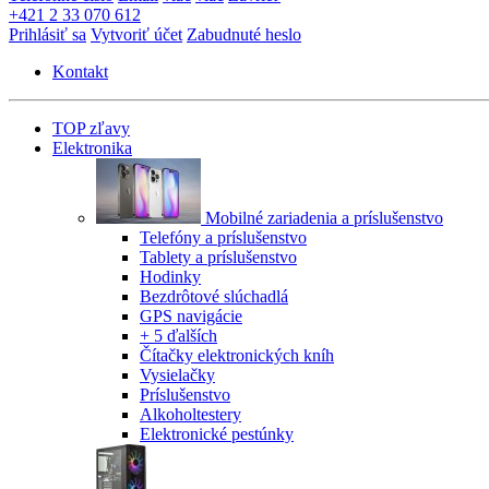
+421 2 33 070 612
Prihlásiť sa
Vytvoriť účet
Zabudnuté heslo
Kontakt
TOP zľavy
Elektronika
Mobilné zariadenia a príslušenstvo
Telefóny a príslušenstvo
Tablety a príslušenstvo
Hodinky
Bezdrôtové slúchadlá
GPS navigácie
+ 5 ďalších
Čítačky elektronických kníh
Vysielačky
Príslušenstvo
Alkoholtestery
Elektronické pestúnky